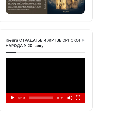
Књига СТРАДАЊЕ И ЖРТВЕ СРПСКОГ
НАРОДА У 20 .веку
Прегледач
видео
записа
00:00
00:26