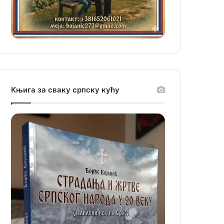
Књига за сваку српску кућу