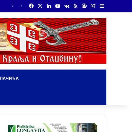
Facebook
X
LinkedIn
YouTube
vk.com
RSS
Log In
Random Article
Sidebar
ОЛАЧИЋА