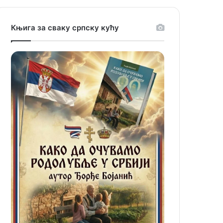
Књига за сваку српску кућу