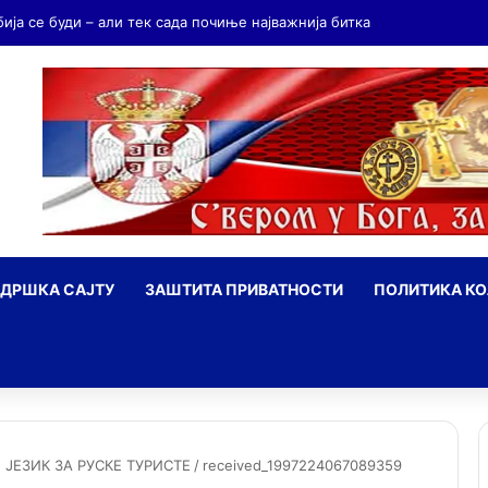
бија се буди – али тек сада почиње најважнија битка
ДРШКА САЈТУ
ЗАШТИТА ПРИВАТНОСТИ
ПОЛИТИКА К
ражи
ЈЕЗИК ЗА РУСКЕ ТУРИСТЕ
/
received_1997224067089359