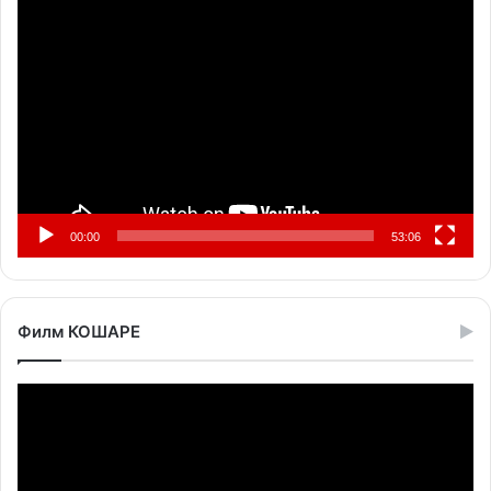
Прегледач
видео
записа
00:00
53:06
Филм КОШАРЕ
Прегледач
видео
записа