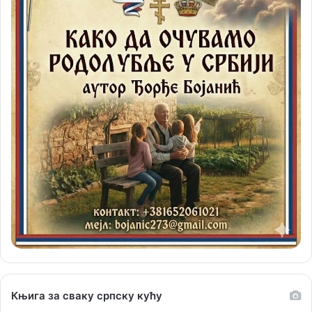
Књига за сваку српску кућу