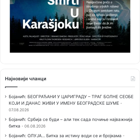
Најновији чланци
Бојанић: БЕОГРАЂАНИ У ЦАРИГРАДУ – ТРАГ БОЛНЕ СЕОБЕ
КОЈИ И ДАНАС ЖИВИ У ИМЕНУ БЕОГРАДСКЕ ШУМЕ
07.08.2026
Бојанић: Србија се буди – али тек сада почиње најважнија
битка
06.08.2026
Бојанић: ОЛУЈА… Битка за истину води се и бројкама