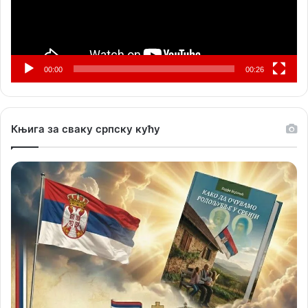
00:00
00:26
Књига за сваку српску кућу