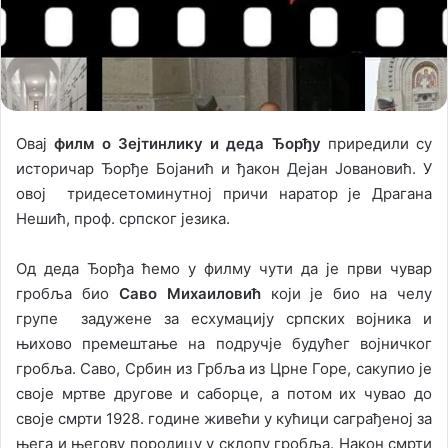
Овај
филм о Зејтинлику и деда Ђорђу
приредили су
историчар Ђорђе Бојанић и ђакон Дејан Јовановић. У
овој тридесетоминутној причи наратор је Драгана
Нешић, проф. српског језика.
Од деда Ђорђа ћемо у филму чути да је први чувар
гробља био
Саво Михаиловић
који је био на челу
групе задужене за есхумацију српских војника и
њихово премештање на подручје будућег војничког
гробља. Саво, Србин из Грбља из Црне Горе, сакупио је
своје мртве другове и саборце, а потом их чувао до
своје смрти 1928. године живећи у кућици саграђеној за
њега и његову породицу у склопу гробља. Након смрти