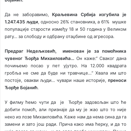
Да не заборавимо,
Краљевина Србија изгубила је
1.247.435 људи
, односно 26% становника, а 61% мушке
популације старости између 18 и 50 година у Великом
рату… за слободу и одбрану отаџбине од агресора.
Предраг Недељковић, именован је за помоћника
чувеног Ђорђа Михаиловића…
Он каже:“ Сваког дана
почињемо посао у пет ујутро. На 12.000 квадрата
гробља не сме да буде ни травчице…“ Хвала им што
постоје, овакви људи… чувари наше историје,
преноси
Ђорђе Бојанић
.
У филму ћемо чути да је Ђорђе задовољан што ће
добити помоћ, али признаје да му је жао што то није
неко из лозе Михаиловића. Каже нам да нема сина да га
замени и зато још ради. Прича како има ћерку, и да то