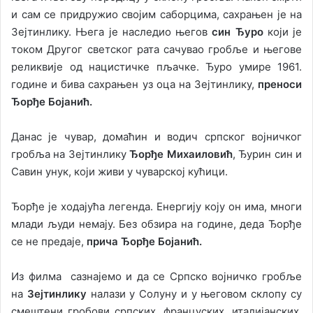
и сам се придружио својим саборцима, сахрањен је на
Зејтинлику. Њега је наследио његов
син Ђуро
који је
током Другог светског рата сачувао гробље и његове
реликвије од нацистичке пљачке. Ђуро умире 1961.
године и бива сахрањен уз оца на Зејтинлику,
преноси
Ђорђе Бојанић.
Данас је чувар, домаћин и водич српског војничког
гробља на Зејтинлику
Ђорђе Михаиловић
, Ђурин син и
Савин унук, који живи у чуварској кућици.
Ђорђе је ходајућа легенда. Енергију коју он има, многи
млади људи немају. Без обзира на године, деда Ђорђе
се не предаје,
прича Ђорђе Бојанић.
Из филма сазнајемо и да се Српско војничко гробље
на
Зејтинлику
налази у Солуну и у његовом склопу су
смештени гробови српских, француских, италијанских,