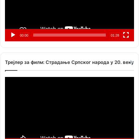
00:00
01:28
Трејлер за филм: Страдање Српског народа у 20. веку
Прегледач
видео
записа