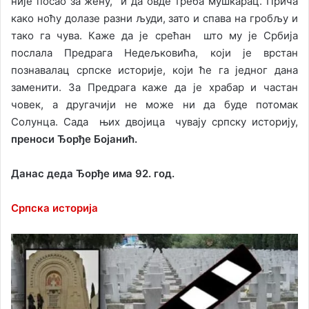
није посао за жену, и да овде треба мушкарац. Прича
како ноћу долазе разни људи, зато и спава на гробљу и
тако га чува. Каже да је срећан што му је Србија
послала Предрага Недељковића, који је врстан
познавалац српске историје, који ће га једног дана
заменити. За Предрага каже да је храбар и частан
човек, а другачији не може ни да буде потомак
Солунца. Сада њих двојица чувају српску историју,
преноси Ђорђе Бојанић.
Данас деда Ђорђе има 92. год.
Српска историја