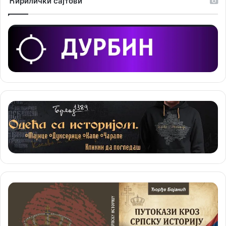
Ћирилички сајтови