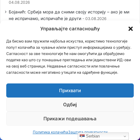
04.08.2026
Бојанић: Србија мора да сними своју историју – ако је ми
не испричамо, испричаће је други
03.08.2026
Бојанић: Када се гради – некоме смета. Када се не гради –
Управљајте сагласношћу
сви се жале
01.08.2026
Да бисмо вам пружили најбоља искуства, користимо технологије
попут колачића за чување и/или приступ информацијама о уређају.
Сагласност за ове технологије ће нам омогућити да обрађујемо
Наjпопуларније вести
податке као што су понашање прегледања или јединствени ИД-ови
на овој веб страници. Недавање сагласности или повлачење
сагласности може негативно утицати на одређене функције.
02.02.2020
Овако је било вечерас у Црној Гори која је оборила
рекорд, око 250000 људи у литији (видео, фотографије)
Прихвати
23.02.2021
Одбиј
Застрашујућа сведочења српског патолога: Ово је
једина истина о броју убијених у Јасеновцу
Прикажи подешавања
21.01.2021
СТРИП О KОСОВУ: Док сви други ћуте, ИТАЛИЈАНИ
Политика колачића
Заштита приватности
изнели ИСТИНУ о страдању СРБА!
Serbian