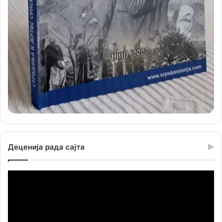
Деценија рада сајта
Прегледач
видео
записа