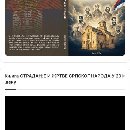
Књига СТРАДАЊЕ И ЖРТВЕ СРПСКОГ НАРОДА У 20
.веку
Прегледач
видео
записа