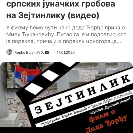
српских јуначких гробова
на Зејтинлику (видео)
У филму ћемо чути како деда Ђорђе прича о
Милу Ђукановићу. Питао га је и подсетио ког
је порекла, прича и о пореклу црногораца...
Ђорђе Бојанић
F
S
17.01.2020
o
e
l
n
l
d
o
a
w
n
o
e
n
m
X
a
i
l