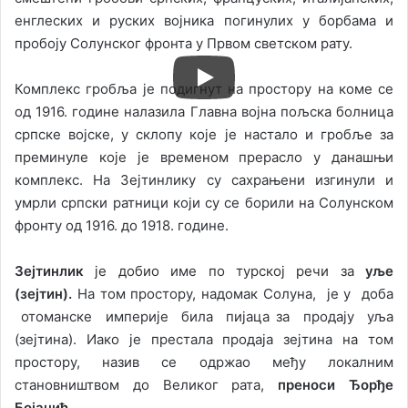
енглеских и руских војника погинулих у борбама и
пробоју Солунског фронта у Првом светском рату.
Комплекс гробља је подигнут на простору на коме се
од 1916. године налазила Главна војна пољска болница
српске војске, у склопу које је настало и гробље за
преминуле које је временом прерасло у данашњи
комплекс. На Зејтинлику су сахрањени изгинули и
умрли српски ратници који су се борили на Солунском
фронту од 1916. до 1918. године.
Зејтинлик
је добио име по турској речи за
уље
(зејтин).
На том простору, надомак Солуна, је у доба
отоманске империје била пијаца за продају уља
(зејтина). Иако је престала продаја зејтина на том
простору, назив се одржао међу локалним
становништвом до Великог рата,
преноси
Ђорђе
Бојанић.