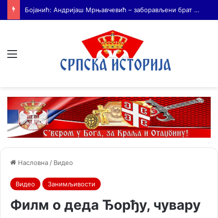
На Дражин дан у Лондону обележено 80. година од мучког убиства генерала Драгољуба Драже Михаиловића
Мени
Насловна
/
Видео
Видео
Занимљивости
Филм о деда Ђорђу, чувару