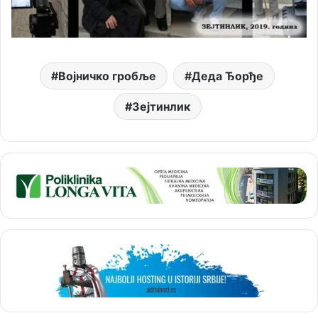
Војничко гробље
Деда Ђорђе
Зејтинлик