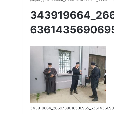
(видео)
/
343919664_2669789016506955_63614356
343919664_26
636143569069
343919664_2669789016506955_6361435690