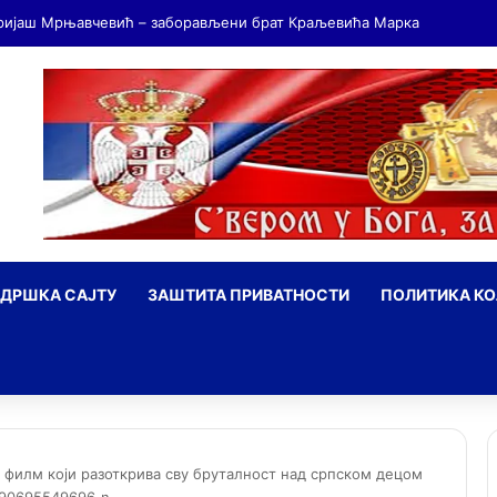
ДРШКА САЈТУ
ЗАШТИТА ПРИВАТНОСТИ
ПОЛИТИКА К
ражи
" филм који разоткрива сву бруталност над српском децом