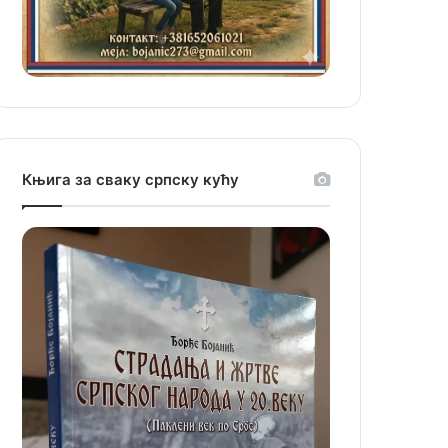
Књига за сваку српску кућу