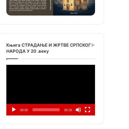
Књига СТРАДАЊЕ И ЖРТВЕ СРПСКОГ
НАРОДА У 20 .веку
Прегледач
видео
записа
00:00
00:26