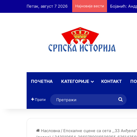
Петак, август 7 2026
Најновије вести
ПОЧЕТНА
КАТЕГОРИЈЕ
КОНТАКТ
ПО
Прет
Прати
Насловна
/
Епохалне сцене са сета ,,33 Анђела