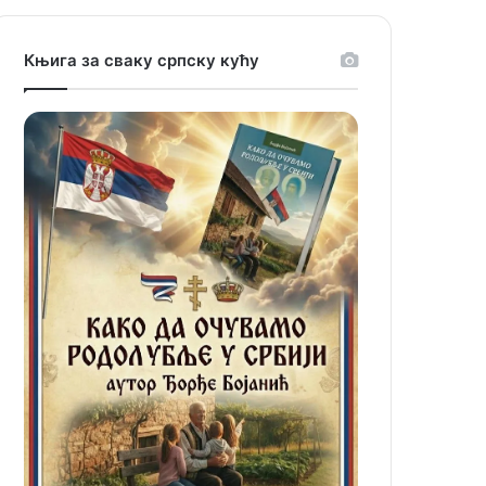
Књига за сваку српску кућу