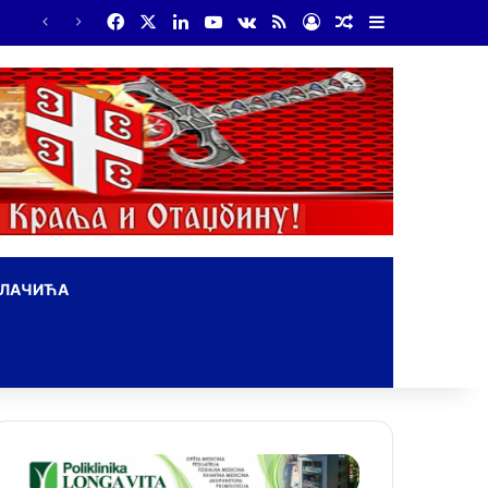
Facebook
X
LinkedIn
YouTube
vk.com
RSS
Log In
Random Article
Sidebar
На Дражин дан у Лондону обележено 80. година од мучког убиства генерала Драгољуба Драже Михаиловића
ОЛАЧИЋА