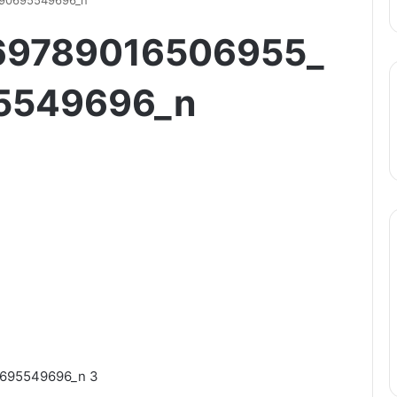
90695549696_n
69789016506955_
5549696_n
695549696_n 3