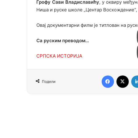
Грофу Сави Владиславићу
, у оквиру међу
Ниша и руске школе „Центар Восхождение“, 
Овај документарни филм је титлован на руск
Са руским преводом…
СРПСКА ИСТОРИЈА
Facebook
X
Подели