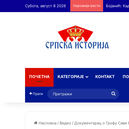
Субота, август 8 2026
Најновије вести
Бојанић: А
ПОЧЕТНА
КАТЕГОРИЈЕ
КОНТАКТ
ПО
Прет
Прати
Насловна
/
Видео
/
Документарац о Грофу Сави 