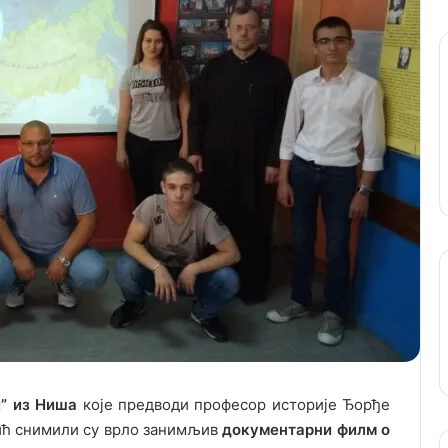
и” из Ниша
које предводи професор историје Ђорђе
ић снимили су врло занимљив
документарни филм о