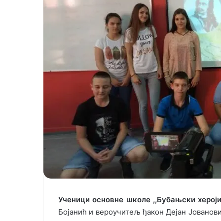
i
l
Ученици основне школе ,,Бубањски херој
Бојанић и вероучитељ ђакон Дејан Јованов