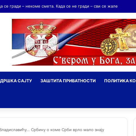
ндријаш Мрњавчевић – заборављени брат Краљевића Марка
ДРШКА САЈТУ
ЗАШТИТА ПРИВАТНОСТИ
ПОЛИТИКА К
ражи
Владиславићу… Србину о коме Срби врло мало знају