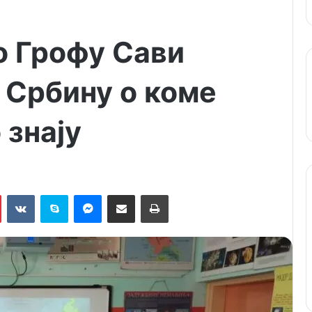
о Грофу Сави
 Србину о коме
 знају
Pinterest
VKontakte
Skype
Messenger
Подели путем мејла
Штампај