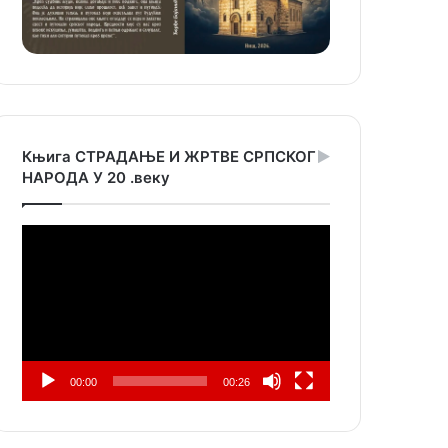
Књига СТРАДАЊЕ И ЖРТВЕ СРПСКОГ
НАРОДА У 20 .веку
Прегледач
видео
записа
00:00
00:26