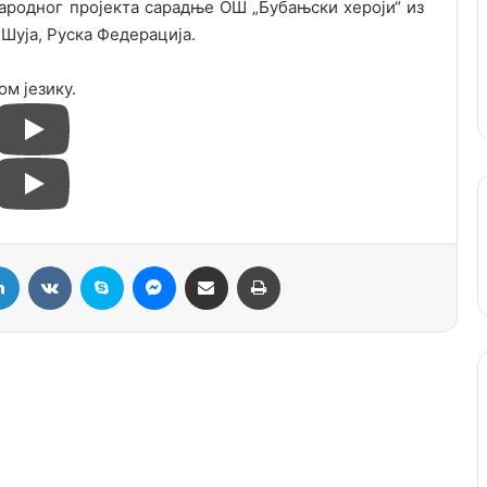
народног пројекта сарадње ОШ „Бубањски хероји“ из
Шуја, Руска Федерација.
ом језику.
LinkedIn
VKontakte
Skype
Messenger
Подели путем мејла
Штампај