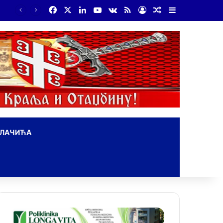
Facebook
X
LinkedIn
YouTube
vk.com
RSS
Log In
Random Article
Sidebar
ОЛАЧИЋА