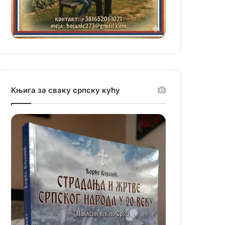
Књига за сваку српску кућу