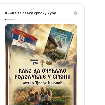
Књига за сваку српску кућу