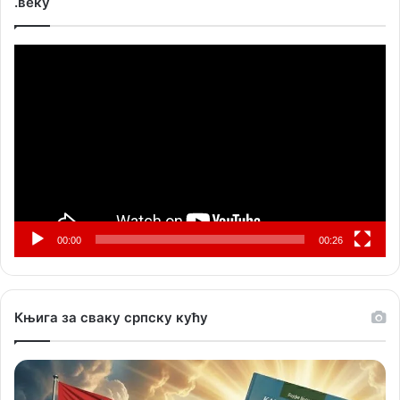
.веку
Прегледач
видео
записа
00:00
00:26
Књига за сваку српску кућу