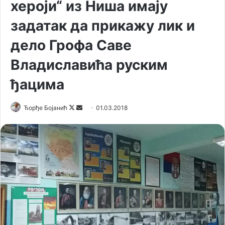
хероји“ из Ниша имају
задатак да прикажу лик и
дело Грофа Саве
Владиславића руским
ђацима
Ђорђе Бојанић
F
S
01.03.2018
o
e
l
n
l
d
o
a
w
n
o
e
n
m
X
a
i