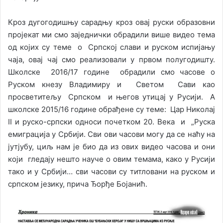
Кроз дугогодишњу сарадњу кроз овај руски образовни
пројекат ми смо заједнички обрадили више видео тема
од којих су теме о Српској слави и руском испијању
чаја, овај чај смо реализовали у првом полугодишту.
Школске 2016/17 године обрадили смо часове о
Руском кнезу Владимиру и Светом Сави као
просветитељу Српском и његов утицај у Русији. А
школске 2015/16 године обрађене су теме: Цар Николај
II и руско-српски односи почетком 20. Века и „Руска
емиграција у Србији. Сви ови часови могу да се наћу на
јутјубу, циљ нам је био да из ових видео часова и они
који гледају нешто науче о овим темама, како у Русији
тако и у Србији… сви часови су титловани на руском и
српском језику, прича Ђорђе Бојанић.