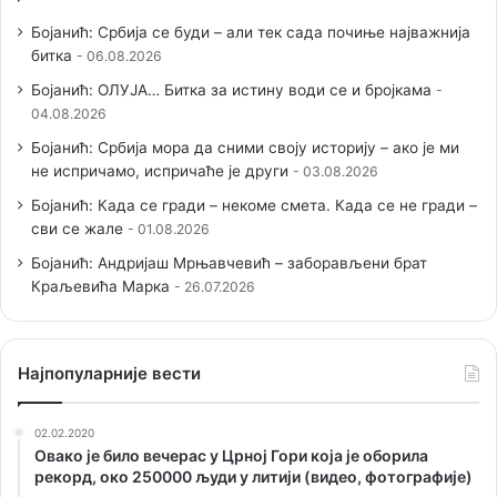
Бојанић: Србија се буди – али тек сада почиње најважнија
битка
06.08.2026
Бојанић: ОЛУЈА… Битка за истину води се и бројкама
04.08.2026
Бојанић: Србија мора да сними своју историју – ако је ми
не испричамо, испричаће је други
03.08.2026
Бојанић: Када се гради – некоме смета. Када се не гради –
сви се жале
01.08.2026
Бојанић: Андријаш Мрњавчевић – заборављени брат
Краљевића Марка
26.07.2026
Наjпопуларније вести
02.02.2020
Овако је било вечерас у Црној Гори која је оборила
рекорд, око 250000 људи у литији (видео, фотографије)