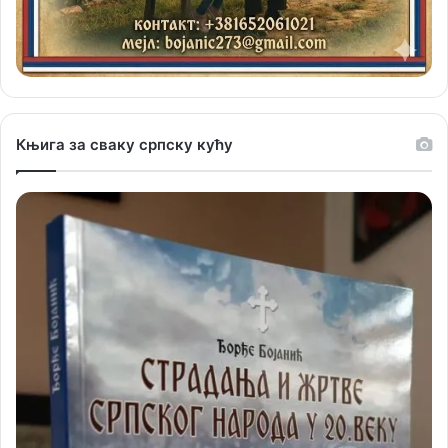
Књига за сваку српску кућу