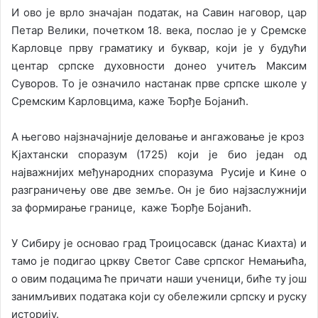
И ово је врло значајан податак, на Савин наговор, цар
Петар Велики, почетком 18. века, послао је у Сремске
Карловце прву граматику и буквар, који је у будући
центар српске духовности донео учитељ Максим
Суворов. То је означило настанак прве српске школе у
Сремским Карловцима, каже Ђорђе Бојанић.
А његово најзначајније деловање и ангажовање је кроз
Кјахтански споразум (1725) који је био један од
најважнијих међународних споразума Русије и Кине о
разграничењу ове две земље. Он је био најзаслужнији
за формирање границе, каже Ђорђе Бојанић.
У Сибиру је основао град Троицосавск (данас Киахта) и
тамо је подигао цркву Светог Саве српског Немањића,
о овим подацима ће причати наши ученици, биће ту још
занимљивих података који су обележили српску и руску
историју.