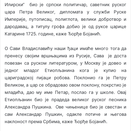
Илирски“ био је српски политичар, саветник руског
цара Петра Великог, дипломата у служби Руске
Империје, путописац, полиглота, велики добротвор и
дародавац, а титулу грофа добио је од руксе царице
Катарине 1725. године, каже Ђорђе Бојанић.
О Сави Владиславићу наши ђаци имаће много тога да
пренесу својим вршњацима из Русије, Сава је доста
повезан са руском литературом, у Москву је довео и
једног младог Етиопљанина кога је купио на
цариградској пијаци робова. Поклонио га је Петру
Великом, а цар се обрадовао овом поклону, покрстио је
младића, дао му име Петар, послао га у школе. Овај
Етиопљанин био је прадеда великог руског песника
Александра Пушкина. Ове чињенице био је свестан и
сам Александар Пушкин, одакле потиче и његова
наклоност према Србима, каже Ђорђе Бојанић.