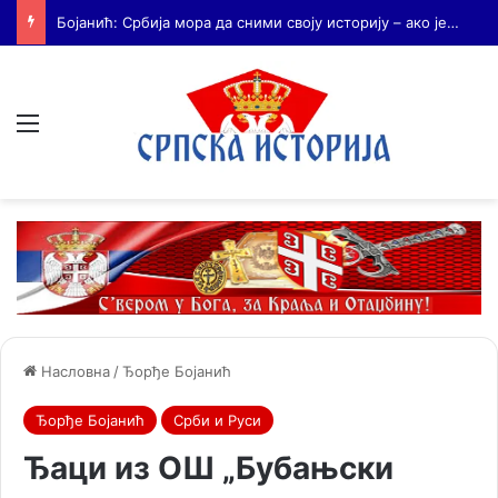
Бојанић: Србија мора да сними своју историју – ако је ми не испричамо, испричаће је други
Мени
Насловна
/
Ђорђе Бојанић
Ђорђе Бојанић
Срби и Руси
Ђаци из ОШ „Бубањски