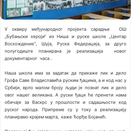
l
У оквиру међународног пројекта сарадње ОШ
„Бубањски хероји“ из Ниша и руске школе „Центар
Восхождение“, Шуја, Руска Федерација, за друго
полугодиште планирана је реализација новог
документарног часа .
Наша школа има за задатак да прикаже лик и дело
Грофа Саве Владиславића руским ђацима, а и код нас у
Србији, врло малом броју људи је познат лик и дело
овог нашег великана. А руски ђаци ће пренети нама
обичаjе за Васкрс у прошлости и садашњости код
руског народа. Припреме су у току а реализацију
планирамо крајем марта, каже Ђорђе Бојанић.