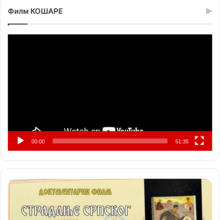
Филм КОШАРЕ
Прегледач
видео
записа
00:00
51:35