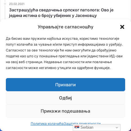
23.02.2021
Застрашујућа сведочења српског патолога: Ово је
једина истина о броју убијених у Јасеновцу
21.01.2021
Управљајте сагласношћу
СТРИП О KОСОВУ: Док сви други ћуте, ИТАЛИЈАНИ
изнели ИСТИНУ о страдању СРБА!
Да бисмо вам пружили најбоља искуства, користимо технологије
попут колачића за чување и/или приступ информацијама о уређају.
06.07.2021
Сагласност за ове технологије ће нам омогућити да обрађујемо
Књига Владимира Ђорђевића ТИГРОВ СКОК је
податке као што су понашање прегледања или јединствени ИД-ови
предодређена за наследника Кума или Скарфејса, јер
на овој веб страници. Недавање сагласности или повлачење
свака држава има мафију, али ни једна мафија нема
државу, као ЈА! Аркан
сагласности може негативно утицати на одређене функције.
26.02.2021
ОТKРИВАМО ТАЈНУ СТАРУ 75 ГОДИНА: Лешеве из
Прихвати
Јасеновца сахранили на Kалемегдану!
Одбиј
Прикажи подешавања
Политика колачића
Заштита приватности
Serbian