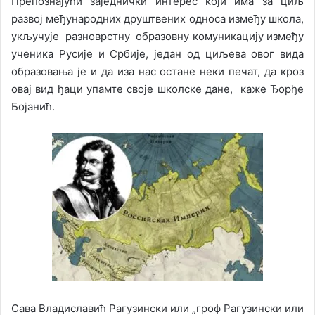
Препознајући заједнички интерес који има за циљ
развоj међународних друштвених односа између школа,
укључује разноврстну образовну комуникацију између
ученика Русије и Србије, један од циљева овог вида
образовања је и да иза нас остане неки печат, да кроз
овај вид ђаци упамте своје школске дане, каже Ђорђе
Бојанић.
Сава Владиславић Рагузински или „гроф Рагузински или