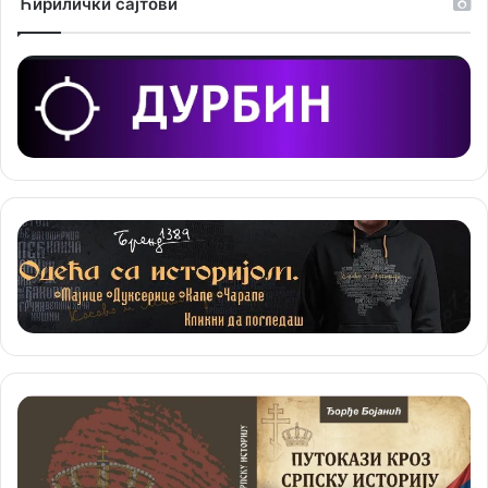
Ћирилички сајтови