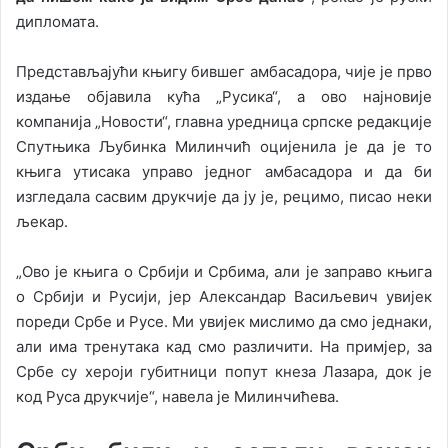
дипломата.
Представљајући књигу бившег амбасадора, чије је прво
издање објавила кућа „Русика“, а ово најновије
компанија „Новости“, главна уредница српске редакције
Спутњика Љубинка Милинчић оцијенила је да је то
књига утисака управо једног амбасадора и да би
изгледала сасвим друкчије да ју је, рецимо, писао неки
љекар.
„Ово је књига о Србији и Србима, али је заправо књига
о Србији и Русији, јер Александар Васиљевич увијек
пореди Србе и Русе. Ми увијек мислимо да смо једнаки,
али има тренутака кад смо различити. На примјер, за
Србе су хероји губитници попут кнеза Лазара, док је
код Руса друкчије“, навела је Милинчићева.