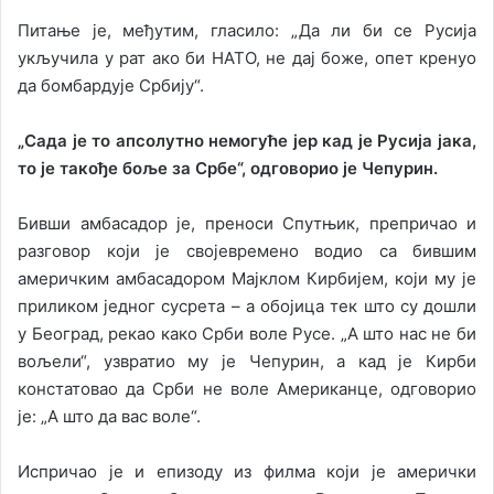
Питање је, међутим, гласило: „Да ли би се Русија
укључила у рат ако би НАТО, не дај боже, опет кренуо
да бомбардује Србију“.
„Сада је то апсолутно немогуће јер кад је Русија јака,
то је такође боље за Србе“, одговорио је Чепурин.
Бивши амбасадор је, преноси Спутњик, препричао и
разговор који је својевремено водио са бившим
америчким амбасадором Мајклом Кирбијем, који му је
приликом једног сусрета – а обојица тек што су дошли
у Београд, рекао како Срби воле Русе. „А што нас не би
вољели“, узвратио му је Чепурин, а кад је Кирби
констатовао да Срби не воле Американце, одговорио
је: „А што да вас воле“.
Испричао је и епизоду из филма који је амерички