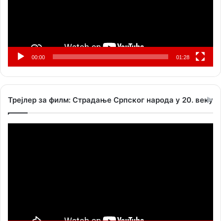
00:00
01:28
Трејлер за филм: Страдање Српског народа у 20. веку
Прегледач
видео
записа