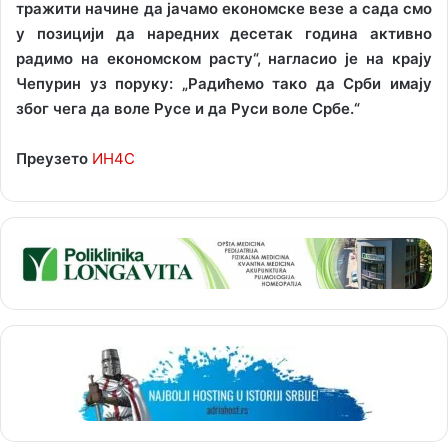
тражити начине да јачамо економске везе а сада смо
у позицији да наредних десетак година активно
радимо на економском расту“, нагласио је на крају
Чепурин уз поруку: „Радићемо тако да Срби имају
због чега да воле Русе и да Руси воле Србе.“
Преузето
ИН4С