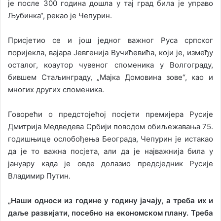
је после 300 година дошла у тај град била је управо
Љубинка“, рекао је Чепурин.
Присјетио се и још једног важног Руса српског
поријекла, вајара Јевгенија Вучићевића, који је, између
осталог, коаутор чувеног споменика у Волгограду,
бившем Стаљинграду, „Мајка Домовина зове“, као и
многих других споменика.
Говорећи о предстојећој посјети премијера Русије
Дмитрија Медведева Србији поводом обиљежавања 75.
годишњице ослобођења Београда, Чепурин је истакао
да је то важна посјета, али да је најважнија била у
јануару када је овде долазио предсједник Русије
Владимир Путин.
„Наши односи из године у годину јачају, а треба их и
даље развијати, посебно на економском плану. Треба