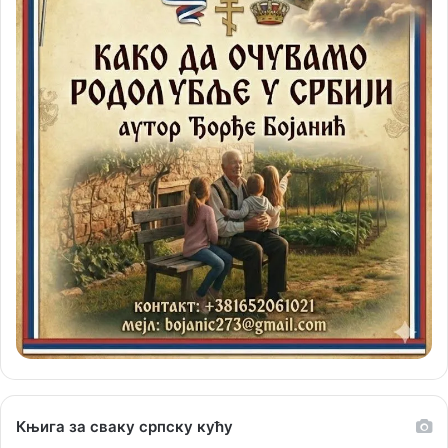
Књига за сваку српску кућу