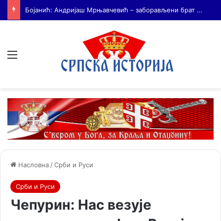
На Дражин дан у Лондону обележено 80. година од мучког убиства генерала Драгољуба Драже Михаиловића
Мени
Насловна
/
Срби и Руси
Срби и Руси
Чепурин: Нас везује