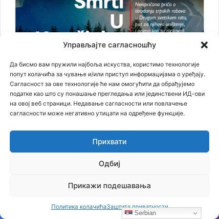
Управљајте сагласношћу
Да бисмо вам пружили најбоља искуства, користимо технологије
попут колачића за чување и/или приступ информацијама о уређају.
Сагласност за ове технологије ће нам омогућити да обрађујемо
податке као што су понашање прегледања или јединствени ИД-ови
на овој веб страници. Недавање сагласности или повлачење
сагласности може негативно утицати на одређене функције.
Најновији чланци
Прихвати
Бојанић: БЕОГРАЂАНИ У ЦАРИГРАДУ – ТРАГ БОЛНЕ СЕОБЕ
КОЈИ И ДАНАС ЖИВИ У ИМЕНУ БЕОГРАДСКЕ ШУМЕ
Одбиј
07.08.2026
Прикажи подешавања
Бојанић: Србија се буди – али тек сада почиње најважнија
битка
06.08.2026
Политика колачића
Заштита приватности
Бојанић: ОЛУЈА… Битка за истину води се и бројкама
Serbian