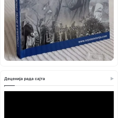
Деценија рада сајта
Прегледач
видео
записа