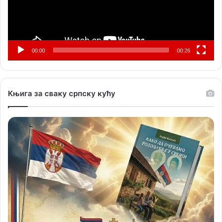
00:00
00:26
Књига за сваку српску кућу