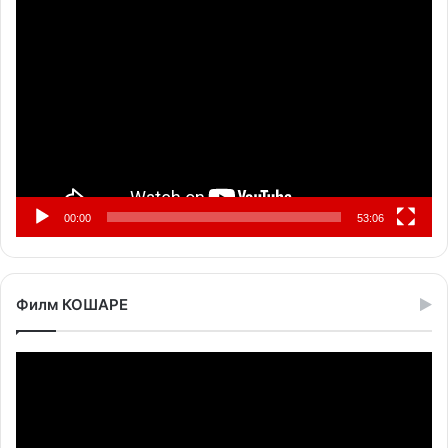
Прегледач
видео
записа
00:00
53:06
Филм КОШАРЕ
Прегледач
видео
записа