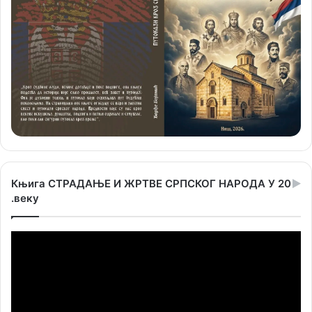
Књига СТРАДАЊЕ И ЖРТВЕ СРПСКОГ НАРОДА У 20
.веку
Прегледач
видео
записа