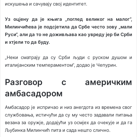
искушења и сачувају свој идентитет.
Уз оцјену да је књига „поглед великог на малог“,
Милинчићева је подсјетила да Србе често зову „мали
Руси“, али да то не доживљава као увреду јер би Срби
и хтјели то да буду.
„Неки сматрају да су Срби људи с руском душом и
италијанским темпераментом“, додао је Чепурин.
Разговор с америчким
амбасадором
Амбасадор је испричао и низ анегдота из времена свог
службовања, истичући да су му често задавали питања
везана за оружје, додајући уз осмјех да очекује и да га
Љубинка Милинчић пита и сада нешто слично.