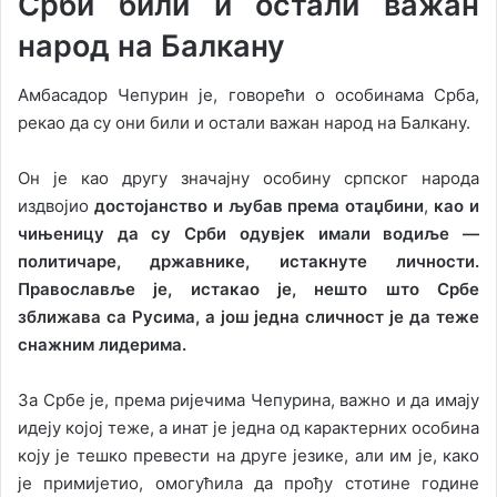
Срби били и остали важан
народ на Балкану
Амбасадор Чепурин је, говорећи о особинама Срба,
рекао да су они били и остали важан народ на Балкану.
Он је као другу значајну особину српског народа
издвојио
достојанство и љубав према отаџбини
,
као и
чињеницу да су Срби одувјек имали водиље —
политичаре, државнике, истакнуте личности.
Православље је, истакао је, нешто што Србе
зближава са Русима, а још једна сличност је да теже
снажним лидерима.
За Србе је, према ријечима Чепурина, важно и да имају
идеју којој теже, а инат је једна од карактерних особина
коју је тешко превести на друге језике, али им је, како
је примијетио, омогућила да прођу стотине године