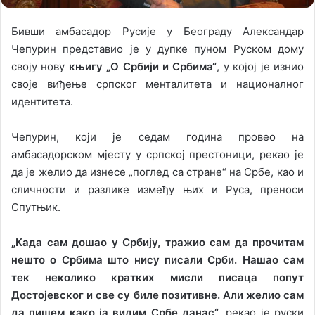
Бивши амбасадор Русије у Београду Александар
Чепурин представио је у дупке пуном Руском дому
своју нову
књигу „О Србији и Србима“
, у којој је изнио
своје виђење српског менталитета и националног
идентитета.
Чепурин, који је седам година провео на
амбасадорском мјесту у српској престоници, рекао је
да је желио да изнесе „поглед са стране“ на Србе, као и
сличности и разлике између њих и Руса, преноси
Спутњик.
„Када сам дошао у Србију, тражио сам да прочитам
нешто о Србима што нису писали Срби. Нашао сам
тек неколико кратких мисли писаца попут
Достојевског и све су биле позитивне. Али желио сам
да пишем како ја видим Србе данас“
, рекао је руски