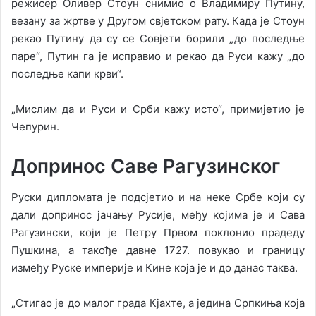
режисер Оливер Стоун снимио о Владимиру Путину,
везану за жртве у Другом свјетском рату. Када је Стоун
рекао Путину да су се Совјети борили „до последње
паре“, Путин га је исправио и рекао да Руси кажу „до
последње капи крви“.
„Мислим да и Руси и Срби кажу исто“, примијетио је
Чепурин.
Допринос Саве Рагузинског
Руски дипломата је подсјетио и на неке Србе који су
дали допринос јачању Русије, међу којима је и Сава
Рагузински, који је Петру Првом поклонио прадеду
Пушкина, а такође давне 1727. повукао и границу
између Руске империје и Кине која је и до данас таква.
„Стигао је до малог града Кјахте, а једина Српкиња која