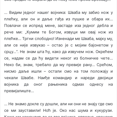
… Видим једног нашег војника: Шваба му забио нож у
плећку, али он и даље гађа из пушке и обара их…
Повлачи се испред мене, застаде иза једног дебла и
рече ми: „Кумим те Богом, извуци ми овај нож из
плећке… Тргни слободно! Изненади ме Шваба, мајку му,
али се није извукао – остао је с мојим бајонетом у
срцу…“. Не знам шта ћу, како да извучем нож. Окрећем
се, надам се да ћу видети неког из болничке чете…
Неко би, знам, требало да му превије рану… Срећом,
нисмо даље ишли – остали смо на том положају и
чекали Швабе. Наиђе командир и нареди двојици
војника да оног рањеника одмах однесу на
превијалиште…
… Не знамо докле су дошли, али ни они не знају где смо
се ми зауставили! Ноћ је. Око нас шума и кукурузи.
Каже ми командир да са два војника, опрезно, кренемо