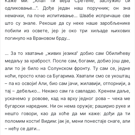
Каже ми: „Алал ти вера Сретене, заслужио си
одликовање…“. Дође један наш поручник; он зна
немачки, па поче испитивање… Швабе испричаше све
што су знале. Рекоше да су неке наше заробљенике
побили из освете, јер је око три хиљаде њихових
погинуло на Врановом брду…
… За то хватање „живих језика“ добио сам Обилићеву
медаљу за храброст. После сам, богами, добио још две,
али то је било на Солунском фронту. Ту сам се, једне
ноћи, просто клао са Бугарима. Хватали смо се укоштац
– па ко освоји! Али, био сам јачи, жилавији, отпорнији, а
тај – дебељко… Некако сам га савладао. Кренем даље,
ускачемо у ровове, кад на врху једног рова – чека ме
бугарски наредник. Ни он нема оружје; раширио руке и
нешто говори, као да хоће да ми каже: дођи да ти
поломим кости! Видим: јак је, мени понестаје снаге, али
– нећу се дати…