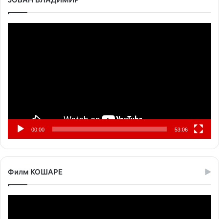
Прегледач
видео
записа
00:00
53:06
Филм КОШАРЕ
Прегледач
видео