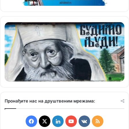
Пронађите нас на друштвеним мрежама:
F
X
L
Y
v
R