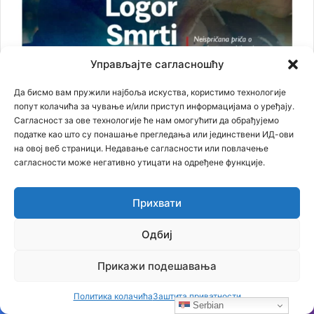
Управљајте сагласношћу
Да бисмо вам пружили најбоља искуства, користимо технологије
попут колачића за чување и/или приступ информацијама о уређају.
Сагласност за ове технологије ће нам омогућити да обрађујемо
податке као што су понашање прегледања или јединствени ИД-ови
на овој веб страници. Недавање сагласности или повлачење
сагласности може негативно утицати на одређене функције.
Прихвати
Најновији чланци
Одбиј
Бојанић: БЕОГРАЂАНИ У ЦАРИГРАДУ – ТРАГ БОЛНЕ СЕОБЕ
Прикажи подешавања
КОЈИ И ДАНАС ЖИВИ У ИМЕНУ БЕОГРАДСКЕ ШУМЕ
07.08.2026
Политика колачића
Заштита приватности
Бојанић: Србија се буди – али тек сада почиње најважнија
Serbian