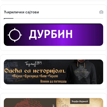
е
Ћирилички сајтови