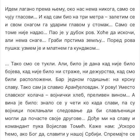
Идем лагано према њему, око нас нема никога, само се
чују гласови… И кад сам био на три метра – залетим се
и свом снагом га ударим главом у стомак… Само се
томе није надао… Пао је у дубок ров. Хоће да искочи,
али нема снаге… Граби прстима земљу… Поред рова
пушка: узмем је и млатнем га кундаком…
… Тако смо се тукли. Али, било је дана кад није било
бојева, кад није било ни страже, ни дежурства, кад смо
били расположени. Бар једном годишње: на крсну
славу. Тако сам ја славио Аранђеловдан. У рову! Уместо
славског колача – војнички хлеб, преливен вином… А
вина је било: знало се у чети ко када слави, па су
војници поклањали следовање да би слављеници
могли да почасте своје другове… Дође ми на славу и
командант пука Војислав Томић. Каже нам: „Ускоро
ћемо, ако Бог да, славити у нашој Србији. Спремајте се