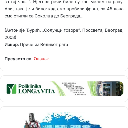
за тај час…“. Нјегове речи биле су као мелем на рану.
Али, тако је и било: кад смо пробили фронт, за 45 дана
смо стигли са Соколца до Београда…
(Антоније Ђурић, „Солунци говоре“, Просвета, Београд,
2008)
Извор:
Приче из Великог рата
Преузето са
:
Опанак