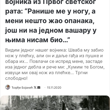
војника из Првог светског
рата: “Ранише ме у ногу, а
мени нешто жао опанака,
још ни на једном вашару у
њима нисам био…”
Видим једног нашег војника: Шваба му забио
нож у плећку, али он и даље гађа из пушке и
обара их… Повлачи се испред мене, застаде
иза једног дебла и рече ми: „Кумим те Богом,
извуци ми овај нож из плећке… Тргни
слободно!
Ђорђе Бојанић
F
S
15.11.2020
o
e
l
n
l
d