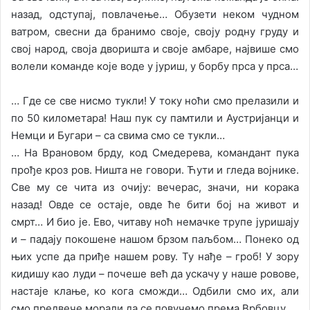
назад, одступај, повлачење… Обузети неком чудном
ватром, свесни да бранимо своје, своју родну груду и
свој народ, своја дворишта и своје амбаре, највише смо
волели команде које воде у јуриш, у борбу прса у прса…
… Где се све нисмо тукли! У току ноћи смо прелазили и
по 50 километара! Наш пук су памтили и Аустријанци и
Немци и Бугари – са свима смо се тукли…
… На Врановом брду, код Смедерева, командант пука
прође кроз ров. Ништа не говори. Ћути и гледа војнике.
Све му се чита из очију: вечерас, значи, ни корака
назад! Овде се остаје, овде ће бити бој на живот и
смрт… И био је. Ево, читаву ноћ немачке трупе јуришају
и – падају покошене нашом брзом паљбом… Понеко од
њих успе да приђе нашем рову. Ту нађе – гроб! У зору
кидишу као луди – почеше већ да ускачу у наше ровове,
настаје клање, ко кога сможди… Одбили смо их, али
смо предвече морали да се повучемо према Врбовцу…