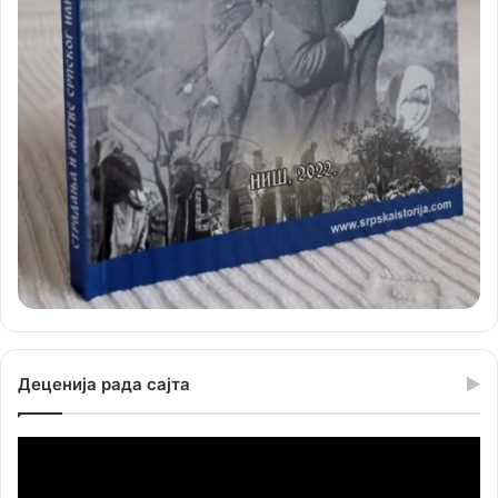
Деценија рада сајта
Прегледач
видео
записа