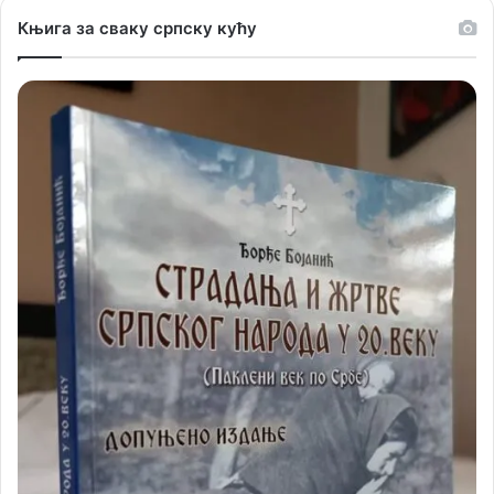
Књига за сваку српску кућу