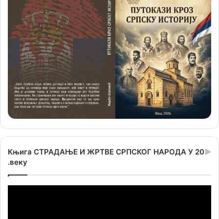
Књига СТРАДАЊЕ И ЖРТВЕ СРПСКОГ НАРОДА У 20
.веку
Прегледач
видео
записа