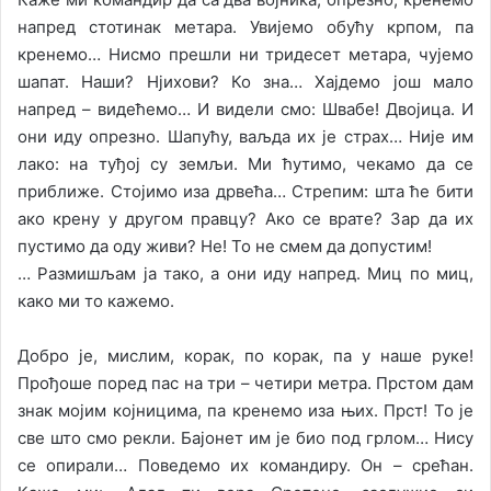
напред стотинак метара. Увијемо обућу крпом, па
кренемо… Нисмо прешли ни тридесет метара, чујемо
шапат. Наши? Нјихови? Ко зна… Хајдемо још мало
напред – видећемо… И видели смо: Швабе! Двојица. И
они иду опрезно. Шапућу, ваљда их је страх… Није им
лако: на туђој су земљи. Ми ћутимо, чекамо да се
приближе. Стојимо иза дрвећа… Стрепим: шта ће бити
ако крену у другом правцу? Ако се врате? Зар да их
пустимо да оду живи? Не! То не смем да допустим!
… Размишљам ја тако, а они иду напред. Миц по миц,
како ми то кажемо.
Добро је, мислим, корак, по корак, па у наше руке!
Прођоше поред пас на три – четири метра. Прстом дам
знак мојим којницима, па кренемо иза њих. Прст! То је
све што смо рекли. Бајонет им је био под грлом… Нису
се опирали… Поведемо их командиру. Он – срећан.