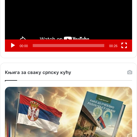
00:00
00:26
Књига за сваку српску кућу