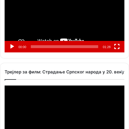
00:00
01:28
Трејлер за филм: Страдање Српског народа у 20. веку
Прегледач
видео
записа