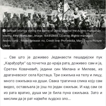
o
a
w
n
o
e
n
m
X
a
i
Serbian infantry during the Battle of Drina, against the Austro-Hungarian
l
enemy, First World War., Image: 164812669, License: Rights-managed,
Restrictions: , Model Release: no, Credit line: Profimedia, Mary Evans Picture
Librar
… Све што је доживео Једанаести пешадијски пук
„Карађорђе“ од почетка до краја рата, доживео сам и ја,
Сретен Ковачевић, једини син Милана и Милеве, из
драгачевског села Крстаца. Три ожиљка на телу и лицу,
много ожиљака на души. Свака трагична слика коју сам
видео, остављала је још по један ожиљак. И кад сам се
из рата вратио, душа ми је била пуна ожиљака. Зато и
мислим да је рат највеће људско зло…