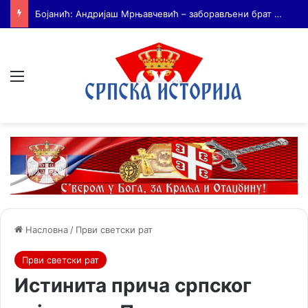
На Дражин дан у Лондону обележено 80. година од мучког убиства генерала Драгољуба Драже Михаиловића
Мени
Насловна
/
Први светски рат
Први светски рат
Истинита прича српског