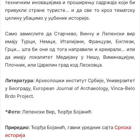
техничким иновацијама и проширењу садржаја који би
привукли стране туристе… и да све то кроз тематску
целину убацимо у уџбеник историје.
Само замислите да Старчево, Винчу и Лепенски вир
имају Турци, Немци, Италијани, Французи, Енглези,
Грци… шта би они од тога направили и креирали… или
да имају локалитет Медијану у Нишу, Виминацијум,
Плочник, или Царилин град код Лесковца.
Литература:
Археолошки институт Србије, Универзитет
у Београду, European Journal of Archaeology, Vinca-Belo
Brdo Project.
*Фото:
Лепенски Вир, Ђорђе Бојанић
Приредио:
Ђорђа Бојанић, гавни уредник сајта
Српска
историја