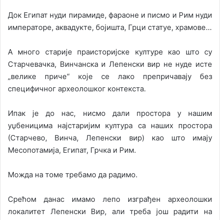
Док Египат нуди пирамиде, фараоне и писмо и Рим нуди
императоре, аквадукте, бојишта, Грци статуе, храмове…
А много старије праисторијске културе као што су
Старчевачка, Винчанска и Лепенски вир не нуде исте
„велике приче“ које се лако препричавају без
специфичног археолошког контекста.
Ипак је до нас, нисмо дали простора у нашим
уџбеницима најстаријим култура са наших простора
(Старчево, Винча, Лепенски вир) као што имају
Месопотамија, Египат, Грчка и Рим.
Можда на томе требамо да радимо.
Срећом данас имамо лепо изграђен археолошки
локалитет Лепенски Вир, али треба још радити на