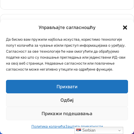
Најновији чланци
Управљајте сагласношћу
Да бисмо вам пружили најбоља искуства, користимо технологије
Бојанић: БЕОГРАЂАНИ У ЦАРИГРАДУ – ТРАГ БОЛНЕ СЕОБЕ
попут колачића за чување и/или приступ информацијама о уређају.
КОЈИ И ДАНАС ЖИВИ У ИМЕНУ БЕОГРАДСКЕ ШУМЕ
Сагласност за ове технологије ће нам омогућити да обрађујемо
07.08.2026
податке као што су понашање прегледања или јединствени ИД-ови
Бојанић: Србија се буди – али тек сада почиње најважнија
на овој веб страници. Недавање сагласности или повлачење
битка
06.08.2026
сагласности може негативно утицати на одређене функције.
Бојанић: ОЛУЈА… Битка за истину води се и бројкама
04.08.2026
Прихвати
Бојанић: Србија мора да сними своју историју – ако је ми
Одбиј
не испричамо, испричаће је други
03.08.2026
Бојанић: Када се гради – некоме смета. Када се не гради –
Прикажи подешавања
сви се жале
01.08.2026
Политика колачића
Заштита приватности
Serbian