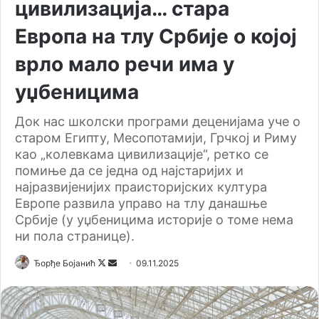
цивилизација… стара
Европа на тлу Србије о којој
врло мало речи има у
уџбеницима
Док нас школски програми деценијама уче о
старом Египту, Месопотамији, Грчкој и Риму
као „колевкама цивилизације“, ретко се
помиње да се једна од најстаријих и
најразвијенијих праисторијских култура
Европе развила управо на тлу данашње
Србије (у уџбеницима историје о томе нема
ни пола странице).
Ђорђе Бојанић
F
S
09.11.2025
o
e
l
n
l
d