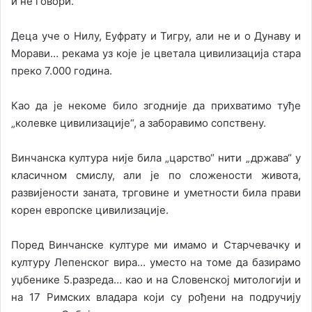
и не говори.
Деца уче о Нилу, Еуфрату и Тигру, али не и о Дунаву и
Морави… рекама уз које је цветала цивилизација стара
преко 7.000 година.
Као да је некоме било згодније да прихватимо туђе
„колевке цивилизације“, а заборавимо сопствену.
Винчанска култура није била „царство“ нити „држава“ у
класичном смислу, али је по сложености живота,
развијености заната, трговине и уметности била прави
корен европске цивилизације.
Поред Винчанске културе ми имамо и Старчевачку и
културу Лепенског вира… уместо на томе да базирамо
уџбенике 5.разреда… као и на Словенској митологији и
на 17 Римских владара који су рођени на подручију