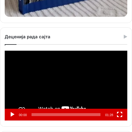
Деценија рада сајта
Прегледач
видео
записа
00:00
01:28