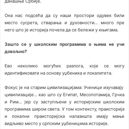
данашње Србије.
Она нас подсећа да су наши простори одувек били
место сусрета, стварања и духовности… много пре
него што је историја почела да се бележи у књигама.
Зашто се у школским програмима о њима не учи
довољно?
Ево неколико могућих разлога, које се могу
идентификовати на основу уџбеника и локалитета.
Фокус је на старим цивилизацијама: Ученици изучавају
цивилизације… као што су Египат, Месопотамија, Грчка
и Рим… јер су заступљени у историјским школским
програмима широм света. У том контексту, праисторија
и локални праисторијска налазишта имају мање
видљиво место у српским уџбеницима историје.