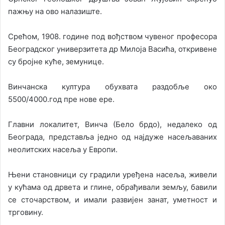
пажњу на ово налазиште.
Срећом, 1908. године под вођством чувеног професора
Београдског универзитета др Милоја Васића, откривене
су бројне куће, земунице.
Винчанска култура обухвата раздобље око
5500/4000.год пре нове ере.
Главни локалитет, Винча (Бело брдо), недалеко од
Београда, представља једно од најдужe насељаваних
неолитских насеља у Европи.
Њени становници су градили уређена насеља, живели
у кућама од дрвета и глине, обрађивали земљу, бавили
се сточарством, и имали развијен занат, уметност и
трговину.