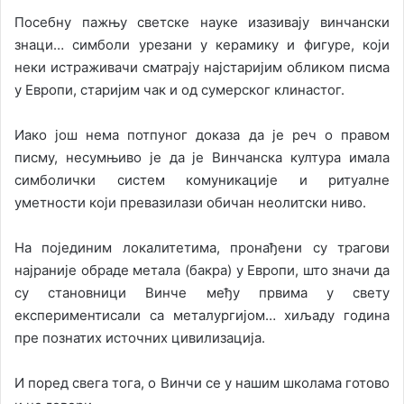
Посебну пажњу светске науке изазивају винчански
знаци… симболи урезани у керамику и фигуре, који
неки истраживачи сматрају најстаријим обликом писма
у Европи, старијим чак и од сумерског клинастог.
Иако још нема потпуног доказа да је реч о правом
писму, несумњиво је да је Винчанска култура имала
симболички систем комуникације и ритуалне
уметности који превазилази обичан неолитски ниво.
На појединим локалитетима, пронађени су трагови
најраније обраде метала (бакра) у Европи, што значи да
су становници Винче међу првима у свету
експериментисали са металургијом… хиљаду година
пре познатих источних цивилизација.
И поред свега тога, о Винчи се у нашим школама готово