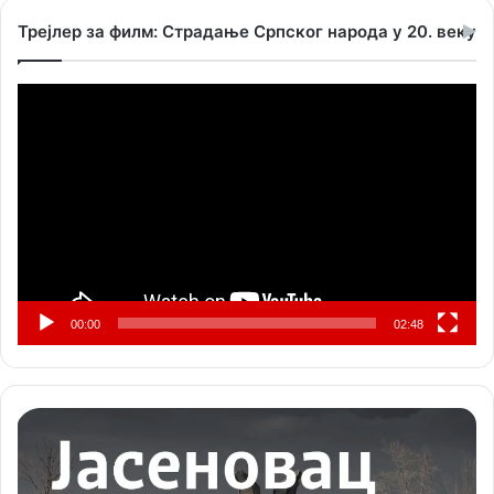
Трејлер за филм: Страдање Српског народа у 20. веку
Прегледач
видео
записа
00:00
02:48