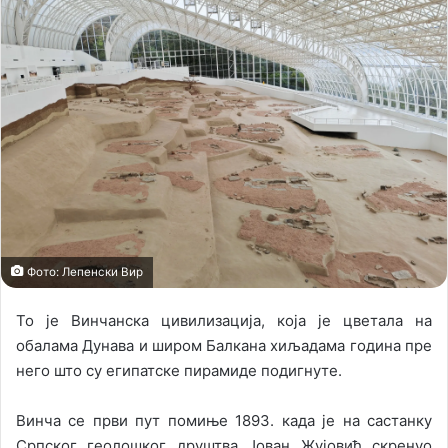
o
a
w
n
o
e
n
m
X
a
i
l
Фото: Лепенски Вир
То је Винчанска цивилизација, која је цветала на
обалама Дунава и широм Балкана хиљадама година пре
него што су египатске пирамиде подигнуте.
Винча се први пут помиње 1893. када је на састанку
Српског геолошког друштва Јован Жујовић скренуо