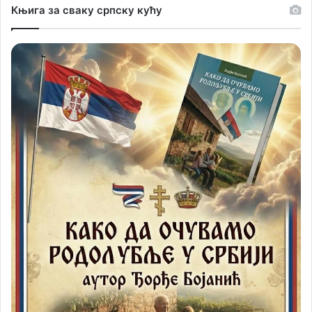
Књига за сваку српску кућу