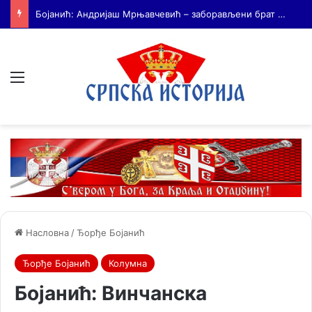
На Дражин дан у Лондону обележено 80. година од мучког убиства генерала Драгољуба Драже Михаиловића
Мени
Насловна
/
Ђорђе Бојанић
Ђорђе Бојанић
Колумна
Бојанић: Винчанска