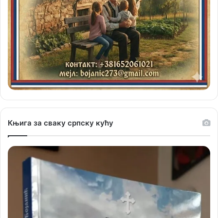
Књига за сваку српску кућу