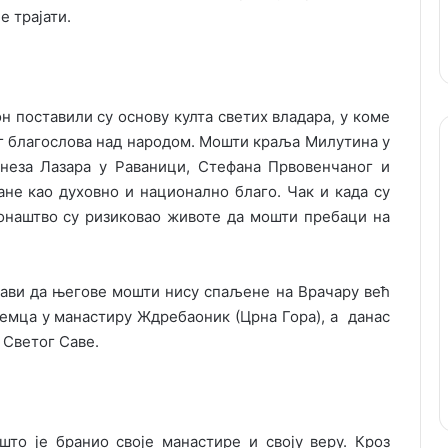
е трајати.
 поставили су основу култа светих владара, у коме
ег благослова над народом. Мошти краља Милутина у
кнеза Лазара у Раваници, Стефана Првовенчаног и
ане као духовно и национално благо. Чак и када су
онаштво су ризиковао животе да мошти пребаци на
 Сави да његове мошти нису спаљене на Врачару већ
емца у манастиру Ждребаоник (Црна Гора), а данас
 Светог Саве.
што је бранио своје манастире и своју веру. Кроз