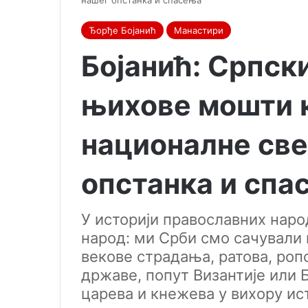
нашег опстанка и спасења
Ђорђе Бојанић
Манастири
Бојанић: Српск
њихове мошти 
националне све
опстанка и спа
У историји православних наро
народ: ми Срби смо сачували 
векове страдања, ратова, роп
државе, попут Византије или 
царева и кнежева у вихору ист