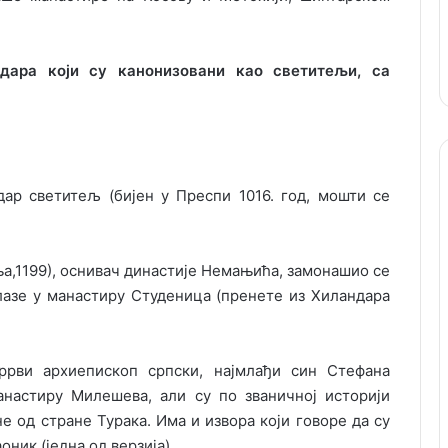
адара који су канонизовани као светитељи, са
ар светитељ (бијен у Преспи 1016. год, мошти се
,1199), oснивач династије Немањића, замонашио се
лазе у манастиру Студеница (пренете из Хиландара
pрви архиепископ српски, најмлађи син Стефана
астиру Милешева, али су по званичној историји
е од стране Турака. Има и извора који говоре да су
ник (једна од верзија).