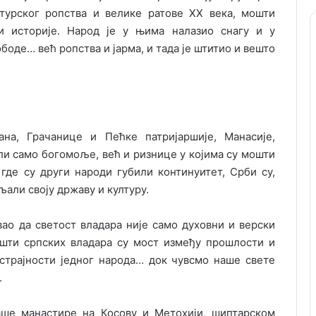
 турског ропства и велике ратове XX века, мошти
и историје. Народ је у њима налазио снагу и у
боде… већ ропства и јарма, и тада је штитио и вешто
на, Грачанице и Пећке патријаршије, Манасије,
и само богомоље, већ и ризнице у којима су мошти
где су други народи губили континуитет, Срби су,
али своју државу и културу.
вао да светост владара није само духовни и верски
ошти српских владара су мост између прошлости и
истрајности једног народа… док чувсмо наше свете
.
аше манастире на Косову и Метохији, шиптарском