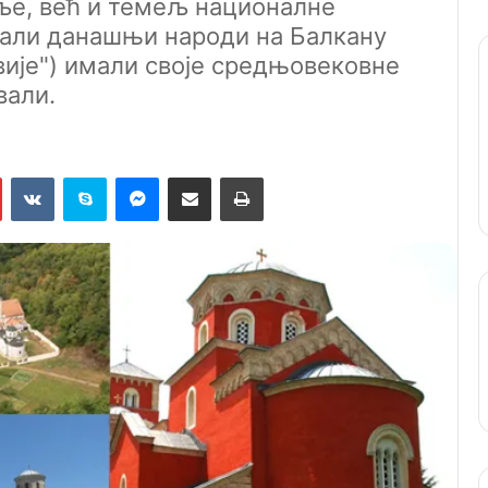
ље, већ и темељ националне
стали данашњи народи на Балкану
вије") имали своје средњовековне
вали.
Pinterest
VKontakte
Skype
Messenger
Подели путем мејла
Штампај