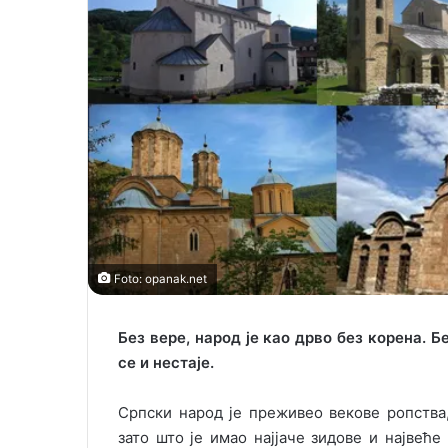
Foto: opanak.net
Без вере, народ је као дрво без корена. 
се и нестаје.
Српски народ је преживео векове ропства
зато што је имао најјаче зидове и највеће в