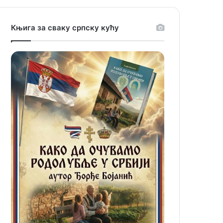
Књига за сваку српску кућу