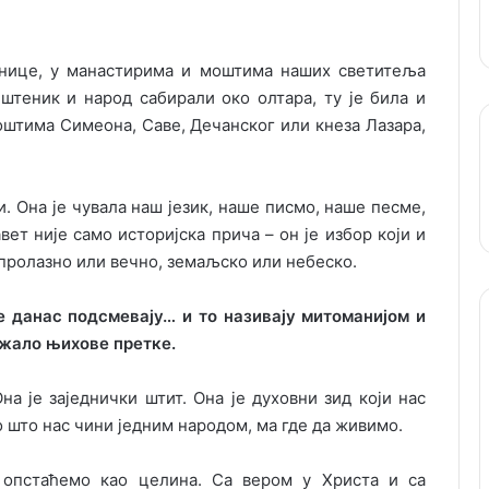
нице, у манастирима и моштима наших светитеља
ештеник и народ сабирали око олтара, ту је била и
оштима Симеона, Саве, Дечанског или кнеза Лазара,
и. Она је чувала наш језик, наше писмо, наше песме,
вет није само историјска прича – он је избор који и
 пролазно или вечно, земаљско или небеско.
се данас подсмевају… и то називају митоманијом и
држало њихове претке.
а је заједнички штит. Она је духовни зид који нас
но што нас чини једним народом, ма где да живимо.
 опстаћемо као целина. Са вером у Христа и са