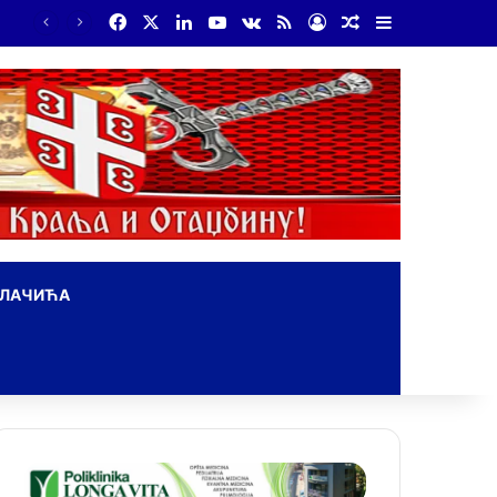
Facebook
X
LinkedIn
YouTube
vk.com
RSS
Log In
Random Article
Sidebar
ОЛАЧИЋА