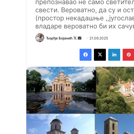
препознавао не само светите
свести. Вероватно, да су и о
(простор некадашње ,,југосла
владаре вероватно би их сачу
Ђорђе Бојанић
F
S
21.09.2025
o
e
Facebook
X
LinkedIn
l
n
l
d
o
a
w
n
o
e
n
m
X
a
i
l