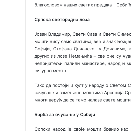
благословом наших светих предака – Срби ћ
Српска светородна лоза
Јован Владимир, Свети Сава и Свети Симеон
мошти нису само светиња, већ и знак Божј
Софији, Стефана Дечанског у Дечанима, 
других из лозе Немањића – све оне су чув
непријатељи палили манастире, народ и м
сигурно место.
Тако да постоји и култ у народу о Светом
сачуване и замењене моштима Арсенија Ср
многи верују да се тамо налазе свете мошти
Борба за очување у Србији
Српски народ је своје мошти бранио као 