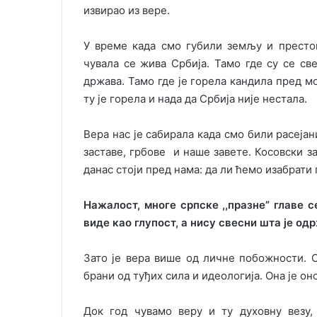
извирао из вере.
У време када смо губили земљу и престо
чувала се жива Србија. Тамо где су се св
држава. Тамо где је горела кандила пред м
ту је горела и нада да Србија није нестала.
Вера нас је сабирала када смо били расејан
заставе, грбове и наше завете. Косовски за
данас стоји пред нама: да ли ћемо изабрати
Нажалост, многе српске ,,празне” главе 
виде као глупост, а нису свесни шта је о
Зато је вера више од личне побожности. Он
брани од туђих сила и идеологија. Она је о
Док год чувамо веру и ту духовну везу,