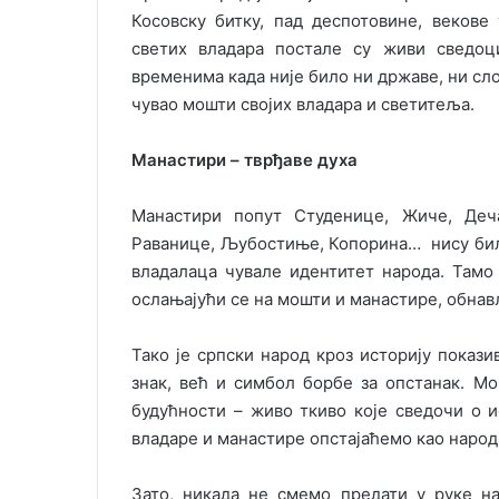
Косовску битку, пад деспотовине, векове
светих владара постале су живи сведоц
временима када није било ни државе, ни сло
чувао мошти својих владара и светитеља.
Манастири – тврђаве духа
Манастири попут Студенице, Жиче, Деча
Раванице, Љубостиње, Копорина… нису бил
владалаца чувале идентитет народа. Тамо 
ослањајући се на мошти и манастире, обнављ
Тако је српски народ кроз историју покази
знак, већ и симбол борбе за опстанак. М
будућности – живо ткиво које сведочи о 
владаре и манастире опстајаћемо као народ
Зато, никада не смемо предати у руке н