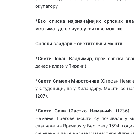
окупатору.
*Ево списка најзначајнијих српских вл
местима где се чувају њихове мошти:
Српски владари – светитељи и мошти
*Свети Јован Владимир,
први српски влад
данас налазе у Тирани)
*Свети Симеон Мироточиви
(Стефан Немања
у Студеници, па у Хиландару. Мошти се на
1207).
*Свети Сава (Растко Немањић,
(1236), 
Немање. Његове мошти су почивале у ман
спаљене на Врачару у Београду 1594. годин
сачуване и да се налазе у манастиру Ждребао