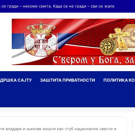
дријаш Мрњавчевић – заборављени брат Краљевића Марка
ДРШКА САЈТУ
ЗАШТИТА ПРИВАТНОСТИ
ПОЛИТИКА К
ражи
ети владари и њихове мошти као стуб националне свести и