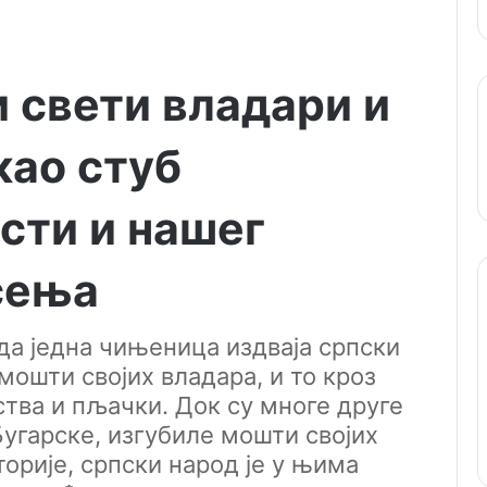
и свети владари и
као стуб
сти и нашег
сења
да једна чињеница издваја српски
мошти својих владара, и то кроз
ства и пљачки. Док су многе друге
Бугарске, изгубиле мошти својих
орије, српски народ је у њима