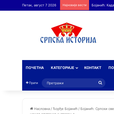
Петак, август 7 2026
Најновије вести
Бојанић: Ан
ПОЧЕТНА
КАТЕГОРИЈЕ
КОНТАКТ
ПО
Прет
Прати
Насловна
/
Ђорђе Бојанић
/
Бојанић: Српски св