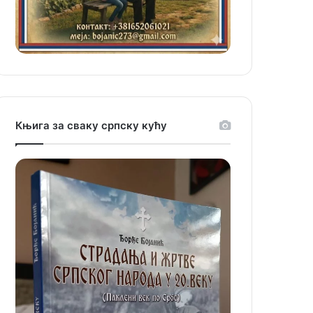
Књига за сваку српску кућу