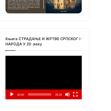
Књига СТРАДАЊЕ И ЖРТВЕ СРПСКОГ
НАРОДА У 20 .веку
Прегледач
видео
записа
00:00
00:26