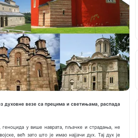
Без духовне везе са прецима и светињама, распада
, геноцида у више наврата, пљачке и страдања, не
ојске, већ зато што је имао најјачи дух. Тај дух је