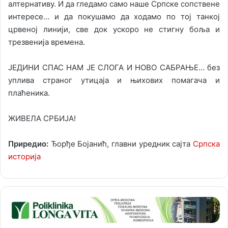
алтернативу. И да гледамо само наше Српске сопствене
интересе… и да покушамо да ходамо по тој танкој
црвеној линији, све док ускоро не стигну боља и
трезвенија времена.
ЈЕДИНИ СПАС НАМ ЈЕ СЛОГА И НОВО САБРАЊЕ… без
уплива страног утицаја и њихових помагача и
плаћеника.
ЖИВЕЛА СРБИЈА!
Приредио:
Ђорђе Бојанић, главни уредник сајта
Српска
историја