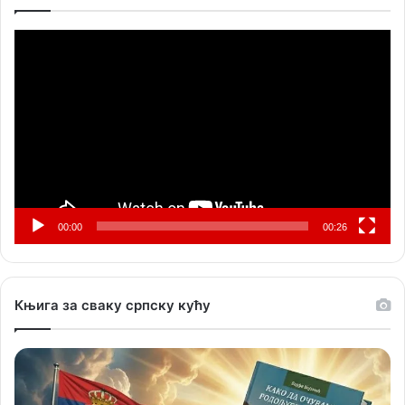
Прегледач
видео
записа
00:00
00:26
Књига за сваку српску кућу