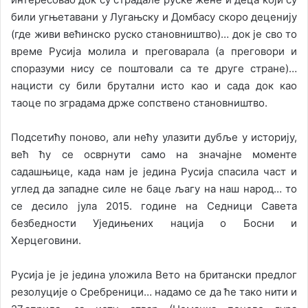
били угњетавани у Лугањску и Домбасу скоро деценију
(где живи већинско руско становништво)… док је сво то
време Русија молила и преговарала (а преговори и
споразуми нису се поштовали са те друге стране)…
нацисти су били брутални исто као и сада док као
таоце по зградама држе сопствено становништво.
Подсетићу поново, али нећу улазити дубље у историју,
већ ћу се осврнути само на значајне моменте
садашњице, када нам је једина Русија спасила част и
углед да западне силе не баце љагу на наш народ… то
се десило јула 2015. године на Седници Савета
безбедности Уједињених нација о Босни и
Херцеговини.
Русија је је једина уложила Вето на британски предлог
резолуције о Сребреници… надамо се да ће тако нити и