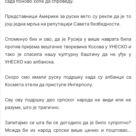
сада поново хоће да спроведу.
Представници Америке за руски вето су рекли да је то
још једна мрља на репутацији Савета безбедности.
Споменуо бих и ово, да је Русија у више наврата била
против пријема вештачке творевине Косова у УНЕСКО и
тако је спасила нашу културну баштину да не уђе у
УНЕСКО као албанска.
Скоро смо имали руску подршку када су албанци са
Космета хтели да приступе Интерполу.
Сву ову подршку део српског народа не види или не
разуме, што је трагично.
Запитајмо се шта би се догодило да је било супротно?
Можда би их народ српски више ценио и поштовао…