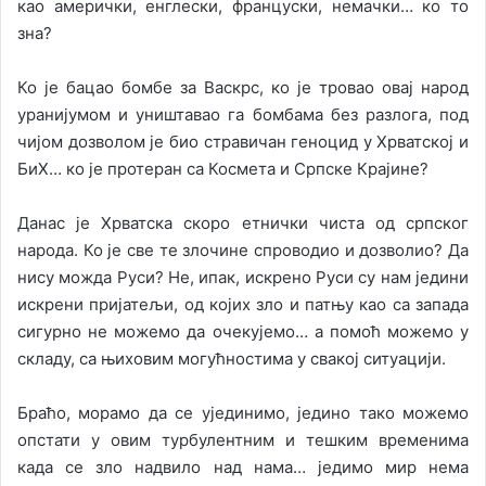
као амерички, енглески, француски, немачки… ко то
зна?
Ко је бацао бомбе за Васкрс, ко је тровао овај народ
уранијумом и уништавао га бомбама без разлога, под
чијом дозволом је био стравичан геноцид у Хрватској и
БиХ… ко је протеран са Космета и Српске Крајине?
Данас је Хрватска скоро етнички чиста од српског
народа. Ко је све те злочине спроводио и дозволио? Да
нису можда Руси? Не, ипак, искрено Руси су нам једини
искрени пријатељи, од којих зло и патњу као са запада
сигурно не можемо да очекујемо… а помоћ можемо у
складу, са њиховим могућностима у свакој ситуацији.
Браћо, морамо да се ујединимо, једино тако можемо
опстати у овим турбулентним и тешким временима
када се зло надвило над нама… једимо мир нема