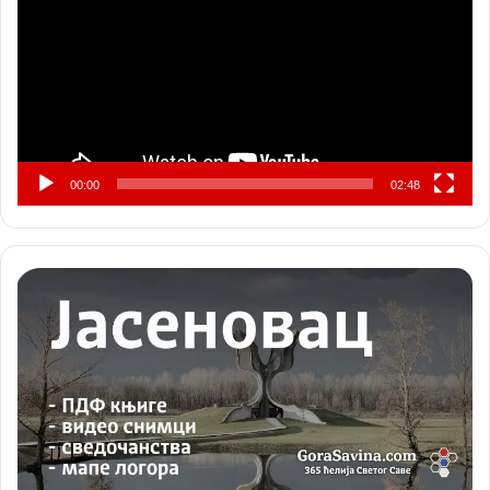
записа
00:00
02:48