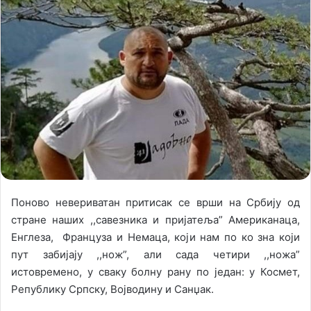
n
m
X
a
i
l
Поново невериватан притисак се врши на Србију од
стране наших ,,савезника и пријатеља” Американаца,
Енглеза, Француза и Немаца, који нам по ко зна који
пут забијају ,,нож”, али сада четири ,,ножа”
истовремено, у сваку болну рану по један: у Космет,
Републику Српску, Војводину и Санџак.