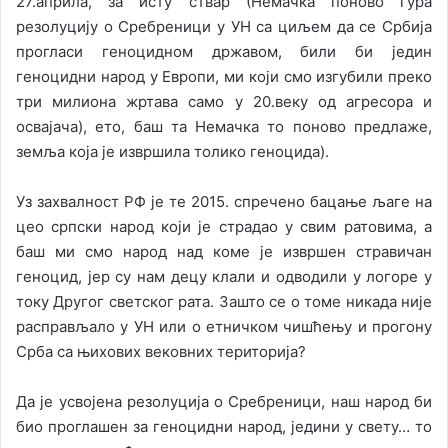
27.априла, за исту ствар (Немачка поново гура
резолуцију о Сребреници у УН са циљем да се Србија
прогласи геноцидном државом, били би једин
геноцидни народ у Европи, ми који смо изгубили преко
три милиона жртава само у 20.веку од агресора и
освајача), ето, баш та Немачка то поново предлаже,
земља која је извршила толико геноцида).
Уз захвалност РФ је те 2015. спречено бацање љаге на
цео српски народ који је страдао у свим ратовима, а
баш ми смо народ над коме је извршен стравичан
геноцид, јер су нам децу клали и одводили у логоре у
току Другог светског рата. Зашто се о томе никада није
расправљало у УН или о етничком чишћењу и прогону
Срба са њихових вековних територија?
Да је усвојена резолуција о Сребреници, наш народ би
био проглашен за геноцидни народ, једини у свету… то