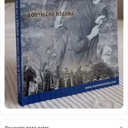
Деценија рада сајта