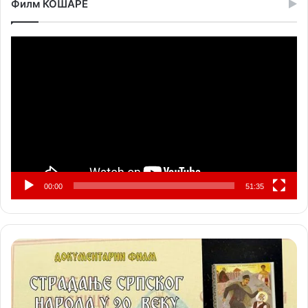
Филм КОШАРЕ
Прегледач
видео
записа
00:00
51:35