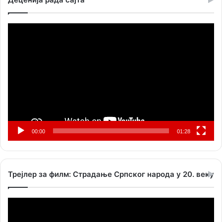
Прегледач
видео
записа
00:00
01:28
Трејлер за филм: Страдање Српског народа у 20. веку
Прегледач
видео