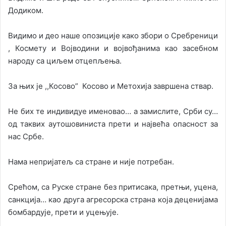
Додиком.
Видимо и део наше опозиције како збори о Сребреници
, Космету и Војводини и војвођанима као засебном
народу са циљем отцепљења.
За њих је ,,Косово” Косово и Метохија завршена ствар.
Не бих те индивидуе именовао… а замислите, Срби су…
од таквих аутошовиниста прети и највећа опасност за
нас Србе.
Нама непријатељ са стране и није потребан.
Срећом, са Руске стране без притисака, претњи, уцена,
санкција… као друга агресорска страна која деценијама
бомбардује, прети и уцењује.