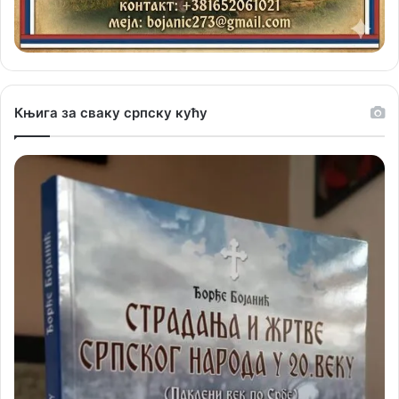
Књига за сваку српску кућу