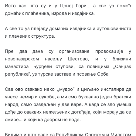
Исто као што су и у Црној Гори… а све уз помоћ
домаћих плаћеника, изрода и издајника.
А све то уз плејаду домаћих издајника и аутошовиниста
и плачених структура.
Пре два дана су организоване провокације у
новопазарском насељу Шестово, и у близини
манастира Ђурђеви ступови, са повицима „Санџак
република“, уз турске заставе и псовање Срба.
Све ово свакако неко ,,мудро” и циљано инсталира да
унесе немир и сукобе, а ми смо буквално један братски
народ, само раздељен у две вере. А када се зло умеша
дође до оваквих нежељених догађаја, који морају да се
смире… и који ка добром не воде.
Видимо и шта раде са Републиком Српском и Милетом