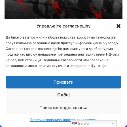
Управљајте сагласношћу
Да бисмо вам пружили најбоља искуства, користимо технологије
попут колачића за чување и/или приступ информацијама о уређају.
Филм
Сагласност за ове технологије ће нам омогућити да обрађујемо
податке као што су понашање прегледања или јединствени ИД-ови
на овој веб страници. Недавање сагласности или повлачење
сагласности може негативно утицати на одређене функције.
Прихвати
Одбиј
Прикажи подешавања
Политика колачића
Заштита приватности
Serbian