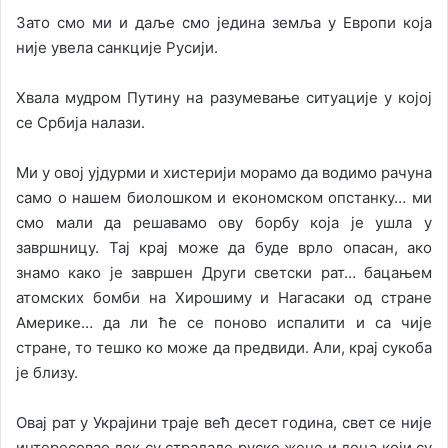
Зато смо ми и даље смо једина земља у Европи која
није увела санкције Русији.
Хвала мудром Путину на разумевање ситуације у којој
се Србија налази.
Ми у овој ујдурми и хистерији морамо да водимо рачуна
само о нашем биолошком и економском опстанку… ми
смо мали да решавамо ову борбу која је ушла у
завршницу. Тај крај може да буде врло опасан, ако
знамо како је завршен Други светски рат… бацањем
атомских бомби на Хирошиму и Нагасаки од стране
Америке… да ли ће се поново испалити и са чије
стране, то тешко ко може да предвиди. Али, крај сукоба
је близу.
Овај рат у Украјини траје већ десет година, свет се није
интересовао док су страдале руске жене и деца који су