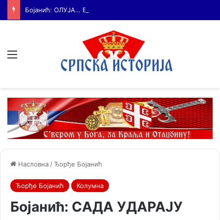
Бојанић: ОЛУЈА… Битка за истину води се и бројкама
Мени
Насловна
/
Ђорђе Бојанић
Ђорђе Бојанић
Колумна
Бојанић: САДА УДАРАЈУ