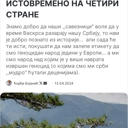
ИСТОВРЕМЕНО НА ЧЕТИРИ
СТРАНЕ
Знамо добро да наши ,,савезници" воле да у
време Васкрса разарају нашу Србију, то нам
је добро познато из историје... али сада ће
ти исти, покушати да нам залепе етикету да
смо геноцидан народ једини у Европи... а ми
смо народ над којим је у више наврата
извршен геноцид (о којима смо ми срби
,,мудро" ћутали деценијама).
Ђорђе Бојанић
F
S
13.04.2024
o
e
l
n
l
d
o
a
w
n
o
e