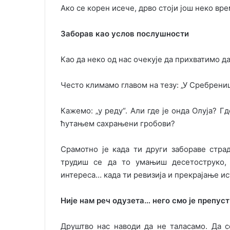
Ако се корен исече, дрво стоји још неко вре
Заборав као услов послушности
Као да неко од нас очекује да прихватимо 
Често климамо главом на тезу: „У Сребрениц
Кажемо: „у реду“. Али где је онда Олуја? Г
ћутањем сахрањени гробови?
Срамотно је када ти други забораве стра
трудиш се да то умањиш десетоструко, 
интереса… када ти ревизија и прекрајање ис
Није нам реч одузета… него смо је препус
Друштво нас наводи да не таласамо. Да 