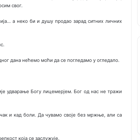
сим свог.
гија… а неко би и душу продао зарад ситних личних
с.
једног дана нећемо моћи да се погледамо у огледало.
је удварање Богу лицемерјем. Бог од нас не тражи
чак и кад боли. Да чувамо своје без мржње, али са
епкост која се заслужује.