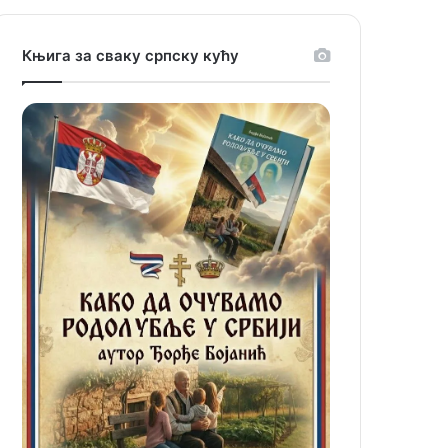
Књига за сваку српску кућу