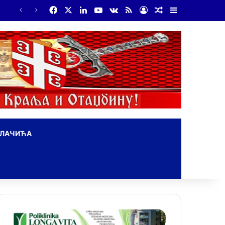
Facebook
X
LinkedIn
YouTube
vk.com
RSS
Log In
Random Article
Sidebar
На Дражин дан у Лондону обележено 80. година од мучког убиства генерала Драгољуба Драже Михаиловића
ОЛАЧИЋА