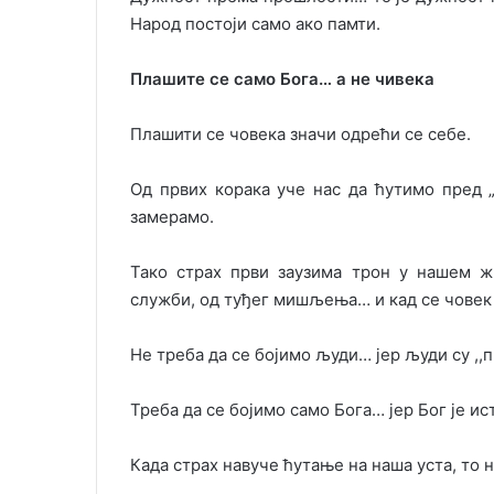
Народ постоји само ако памти.
Плашите се само Бога… а не чивека
Плашити се човека значи одрећи се себе.
Од првих корака уче нас да ћутимо пред „
замерамо.
Тако страх први заузима трон у нашем ж
служби, од туђег мишљења… и кад се човек 
Не треба да се бојимо људи… јер људи су ,,п
Треба да се бојимо само Бога… јер Бог је ис
Када страх навуче ћутање на наша уста, то н