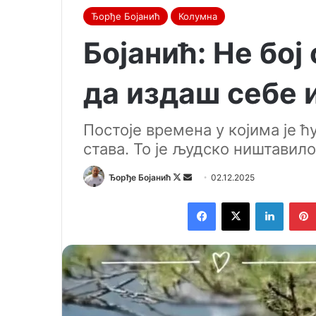
Ђорђе Бојанић
Колумна
Бојанић: Не бој
да издаш себе и
Постоје времена у којима је ћ
става. То је људско ништавило
Ђорђе Бојанић
F
S
02.12.2025
o
e
Facebook
X
LinkedIn
l
n
l
d
o
a
w
n
o
e
n
m
X
a