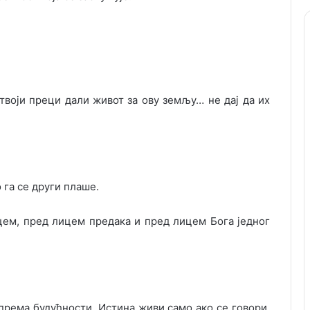
 твоји преци дали живот за ову земљу… не дај да их
 га се други плаше.
ицем, пред лицем предака и пред лицем Бога једног
рема будућности. Истина живи само ако се говори.