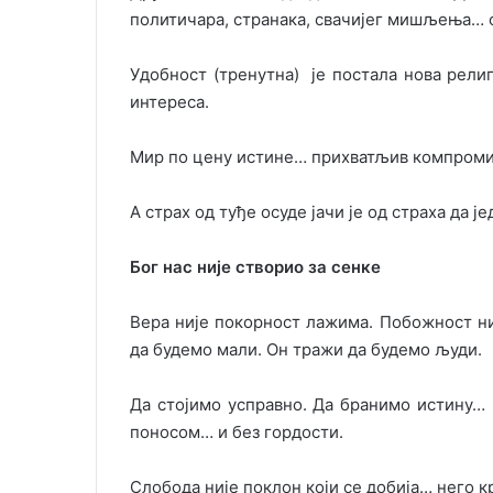
политичара, странака, свачијег мишљења… о
Удобност (тренутна) је постала нова рели
интереса.
Мир по цену истине… прихватљив компроми
А страх од туђе осуде јачи је од страха да 
Бог нас није створио за сенке
Вера није покорност лажима. Побожност ни
да будемо мали. Он тражи да будемо људи.
Да стојимо усправно. Да бранимо истину… 
поносом… и без гордости.
Слобода није поклон који се добија… него кр