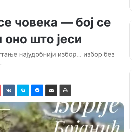
 се човека — бој се
 оно што јеси
утање најудобнији избор... избор без
.
Pinterest
VKontakte
Skype
Messenger
Подели путем мејла
Штампај