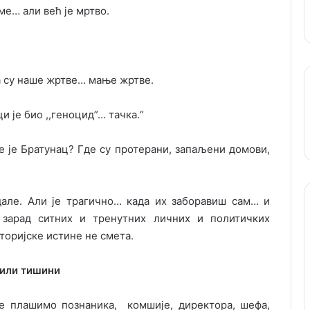
ме… али већ је мртво.
да су наше жртве… мање жртве.
и је био ,,геноцид”… тачка.“
де је Братунац? Где су протерани, запаљени домови,
дале. Али је трагично… када их заборавиш сам… и
зарад ситних и тренутних личних и политичких
торијске истине не смета.
тили тишини
се плашимо познаника, комшије, директора, шефа,