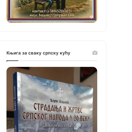
Књига за сваку српску кућу