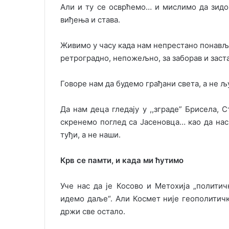
Али и ту се осврћемо… и мислимо да зидов
виђења и става.
Живимо у часу када нам непрестано понављају
ретроградно, непожељно, за заборав и заст
Говоре нам да будемо грађани света, а не 
Да нам деца гледају у ,,зграде” Брисела, 
скренемо поглед са Јасеновца… као да нас 
туђи, а не наши.
Крв се памти, и када ми ћутимо
Уче нас да је Косово и Метохија „политич
идемо даље“. Али Космет није геополитичка
држи све остало.