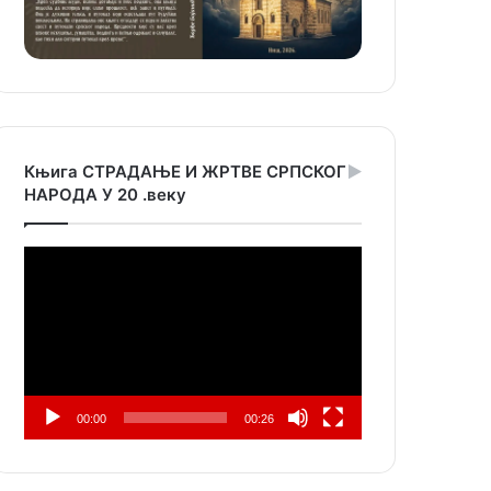
Књига СТРАДАЊЕ И ЖРТВЕ СРПСКОГ
НАРОДА У 20 .веку
Прегледач
видео
записа
00:00
00:26