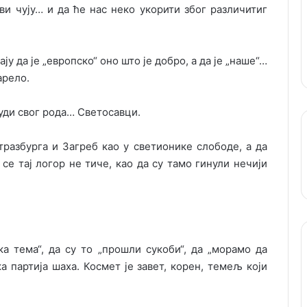
и чују… и да ће нас неко укорити због различитиг
 да је „европско“ оно што је добро, а да је „наше“…
арело.
људи свог рода… Светосавци.
Стразбурга и Загреб као у светионике слободе, а да
се тај логор не тиче, као да су тамо гинули нечији
ка тема“, да су то „прошли сукоби“, да „морамо да
 партија шаха. Космет је завет, корен, темељ који