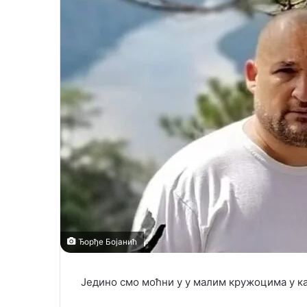
i
l
Ђорђе Бојанић
Једино смо моћни у у малим кружоцима у к