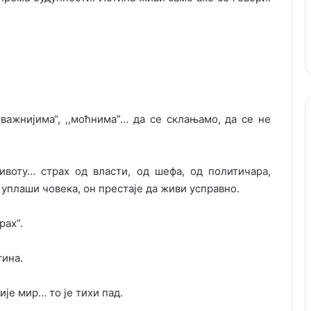
важнијима“, ,,моћнима”… да се склањамо, да се не
ивоту… страх од власти, од шефа, од политичара,
уплаши човека, он престаје да живи усправно.
рах”.
тина.
ије мир… то је тихи пад.