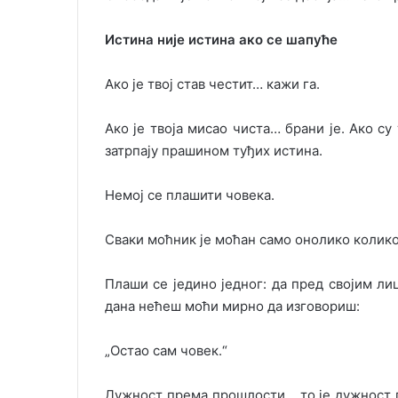
Истина није истина ако се шапуће
Ако је твој став честит… кажи га.
Ако је твоја мисао чиста… брани је. Ако су
затрпају прашином туђих истина.
Немој се плашити човека.
Сваки моћник је моћан само онолико колико
Плаши се једино једног: да пред својим л
дана нећеш моћи мирно да изговориш:
„Остао сам човек.“
Дужност према прошлости… то је дужност п