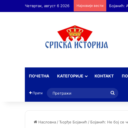
Четвртак, август 6 2026
Најновије вести
ПОЧЕТНА
КАТЕГОРИЈЕ
КОНТАКТ
ПО
Прет
Прати
Насловна
/
Ђорђе Бојанић
/
Бојанић: Не бој се 