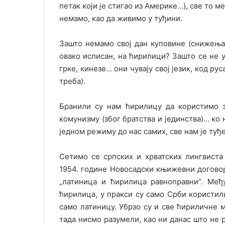
петак који је стигао из Америке…), све то ме
немамо, као да живимо у туђини.
Зашто немамо свој дан куповине (снижења),
овако исписан, на ћирилици? Зашто се не у
грке, кинезе… они чувају свој језик, код ру
треба).
Бранили су нам ћирилицу да користимо зб
комунизму (због братства и јединства)… ко 
једном режиму до нас самих, све нам је туђ
Сетимо се српских и хрватских лингвиста
1954. године Новосадски књижевни договор 
„латиница и ћирилица равноправни”. Међ
ћирилица, у пракси су само Срби користил
само латиницу. Убрзо су и све ћириличне
тада нисмо разумели, као ни данас што не 