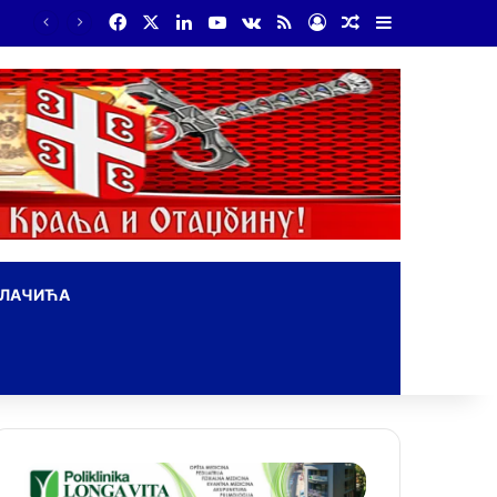
Facebook
X
LinkedIn
YouTube
vk.com
RSS
Log In
Random Article
Sidebar
ОЛАЧИЋА