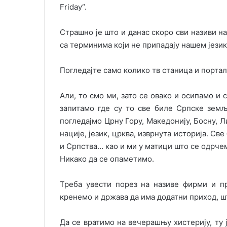
Friday“.
Страшно је што и данас скоро сви називи 
са терминима који не припадају нашем језик
Погледајте само колико тв станица и портал
Али, то смо ми, зато се овако и осипамо и 
запитамо где су то све биле Српске зем
погледајмо Црну Гору, Македонију, Босну, Л
нације, језик, црква, изврнута историја. С
и Српства… као и ми у матици што се одрче
Никако да се опаметимо.
Треба увести порез на називе фирми и пр
кренемо и држава да има додатни приход, ш
Да се вратимо на вечерашњу хистерију, ту ј