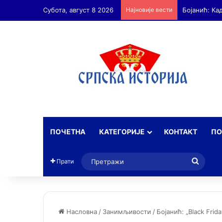
Субота, август 8 2026
Најновије вести
Бојанић: Ка
ПОЧЕТНА
КАТЕГОРИЈЕ
КОНТАКТ
ПО
Прет
Прати
Насловна
/
Занимљивости
/
Бојанић: „Black Fri