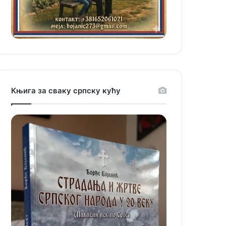
Књига за сваку српску кућу