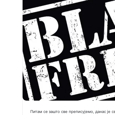
n
m
X
a
i
l
Питам се зашто све преписујемо, данас је св