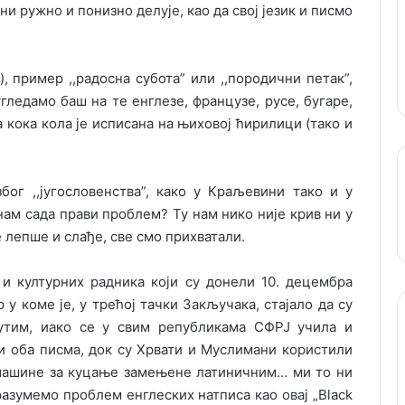
ни ружно и понизно делује, као да свој језик и писмо
 пример ,,радосна субота” или ,,породични петак”,
гледамо баш на те енглезе, французе, русе, бугаре,
са кока кола је исписана на њиховој ћири
лици (тако и
ог ,,југословенства”, како у Краљевини тако и у
нам сада прави проблем? Ту нам нико није крив ни у
е лепше и слађе, све смо прихватали.
 и културних радника који су донели 10. децембра
у коме је, у трећој тачки Закључака, стајало да су
утим, иако се у свим републикама СФРЈ учила и
и оба писма, док су Хрвати и Муслимани користили
 машине за куцање замењене латиничним… ми то ни
разумемо проблем енглеских натписа као овај „Black