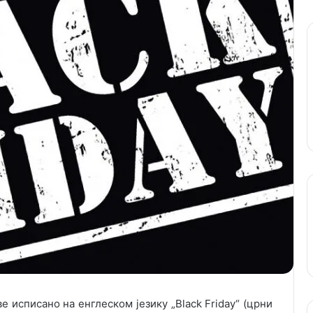
е исписано на енглеском језику „Black Friday“ (црни