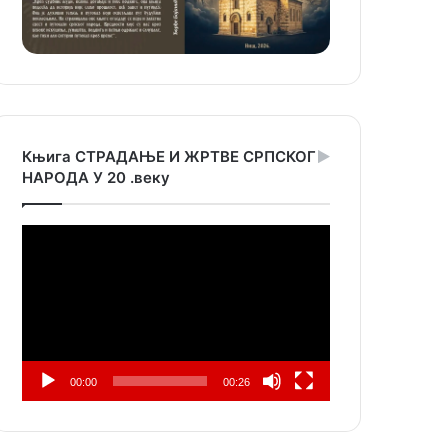
Књига СТРАДАЊЕ И ЖРТВЕ СРПСКОГ
НАРОДА У 20 .веку
Прегледач
видео
записа
00:00
00:26