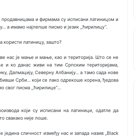
на продавницама и фирмама су исписани латиницом и
у… а имамо најлепше писмо и језик ,,ћирилицу”.
а користи латиницу, зашто?
све нас је мање и мање, као и територија. Што се не
ље и ко данас живи на тим Српским територијама,
ику, Далмацију, Северну Албанију… а тамо сада нове
ве бивши Срби… који се лако одрекоше корена, ђедова
мо свог писма ,,ћирилице”…
оизвода који су исписани на латиници, одатле да
то свакако није лоше.
е једина сличност између нас и запада назив „Black