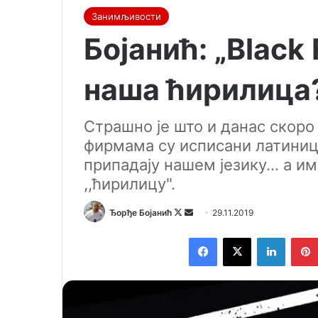
Занимљивости
Бојанић: „Black 
наша ћирилица
Страшно је што и данас скоро
фирмама су исписани латиниц
припадају нашем језику... а и
,,ћирилицу".
Ђорђе Бојанић
F
S
29.11.2019
o
e
Facebook
X
LinkedIn
l
n
l
d
o
a
w
n
o
e