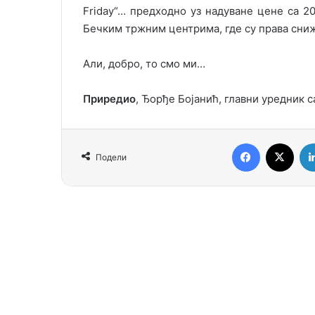
Friday“… предходно уз надуване цене са 
Бечким тржним центрима, где су права сни
Али, добро, то смо ми…
Приредио
, Ђорђе Бојанић, главни уредник с
Facebook
X
Подели