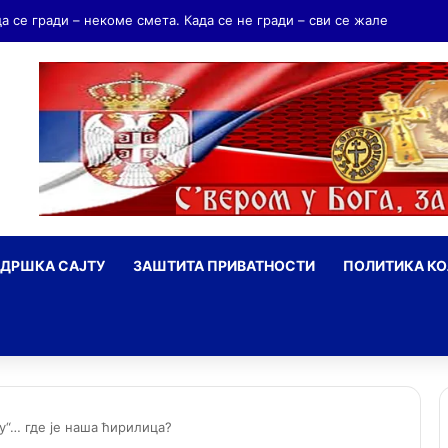
да се гради – некоме смета. Када се не гради – сви се жале
ДРШКА САЈТУ
ЗАШТИТА ПРИВАТНОСТИ
ПОЛИТИКА К
ражи
day“… где је наша ћирилица?