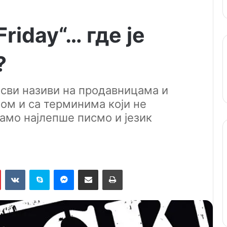
Friday“… где је
?
 сви називи на продавницама и
ом и са терминима који не
мамо најлепше писмо и језик
Pinterest
VKontakte
Skype
Messenger
Подели путем мејла
Штампај