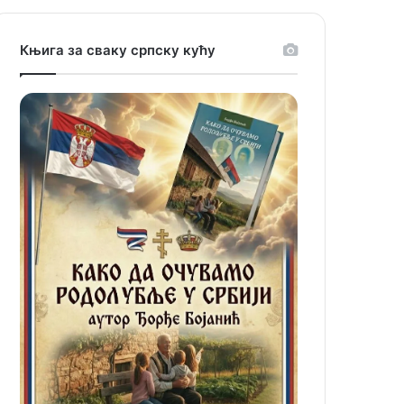
Књига за сваку српску кућу