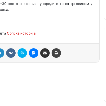
20-30 посто снижења… упоредите то са трговином у
жења.
ајта
Српска историја
LinkedIn
VKontakte
Skype
Messenger
Подели путем мејла
Штампај