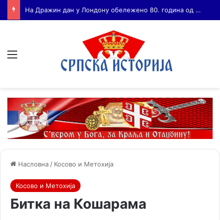
Бојанић: ВОЈА ТАНКОСИЋ – ЧОВЕК КОГА СУ СЕ ПЛАШИЛИ И ЖИВОГ И МРТВОГ, а нема ни споненик
Мени
Насловна
/
Косово и Метохија
Косово и Метохија
Битка на Кошарама