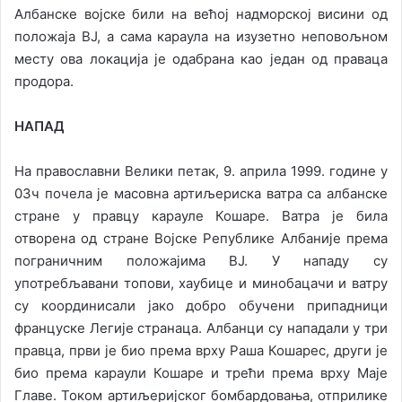
Албанске војске били на већој надморској висини од
положаја ВЈ, а сама караула на изузетно неповољном
месту ова локација је одабрана као један од праваца
продора.
НАПАД
На православни Велики петак, 9. априла 1999. године у
03ч почела је масовна артиљериска ватра са албанске
стране у правцу карауле Кошаре. Ватра је била
отворена од стране Војске Републике Албаније према
пограничним положајима ВЈ. У нападу су
употребљавани топови, хаубице и минобацачи и ватру
су координисали јако добро обучени припадници
француске Легије странаца. Албанци су нападали у три
правца, први је био према врху Раша Кошарес, други је
био према караули Кошаре и трећи према врху Маје
Главе. Током артиљеријског бомбардовања, отприлике