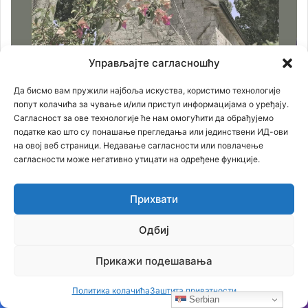
Управљајте сагласношћу
Да бисмо вам пружили најбоља искуства, користимо технологије
попут колачића за чување и/или приступ информацијама о уређају.
Сагласност за ове технологије ће нам омогућити да обрађујемо
податке као што су понашање прегледања или јединствени ИД-ови
на овој веб страници. Недавање сагласности или повлачење
сагласности може негативно утицати на одређене функције.
Прихвати
Одбиј
Прикажи подешавања
Политика колачића
Заштита приватности
Serbian