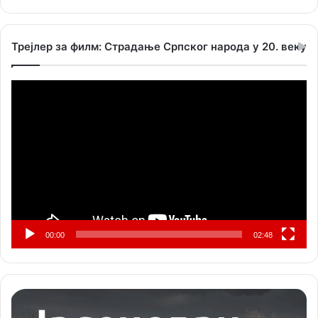
Трејлер за филм: Страдање Српског народа у 20. веку
Прегледач
видео
записа
00:00
02:48