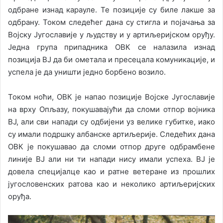
одбране изнад карауле. Те позиције су биле лакше за
одбрану. Током следећег дана су стигла и појачања за
Војску Југославије у људству и у артиљеријском оруђу.
Једна група припадника ОВК се налазила изнад
позиција ВЈ да би ометала и пресецала комуникације, и
успела је да уништи једно борбено возило.
Током ноћи, ОВК је напао позиције Војске Југославије
на врху Опљазу, покушавајући да сломи отпор војника
ВЈ, али сви напади су одбијени уз велике губитке, иако
су имали подршку албанске артиљерије. Следећих дана
ОВК је покушавао да сломи отпор друге одбрамбене
линије ВЈ али ни ти напади нису имали успеха. ВЈ је
довела специјалце као и ратне ветеране из прошлих
југословенских ратова као и неколико артиљеријских
оруђа.