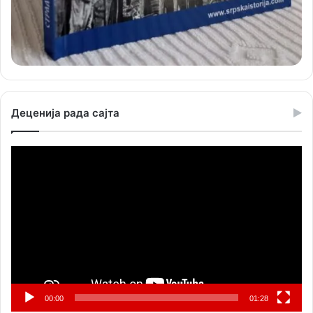
Деценија рада сајта
Прегледач
видео
записа
00:00
01:28