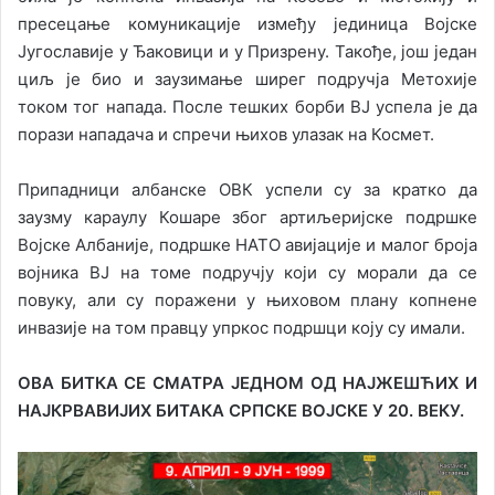
пресецање комуникације између јединица Војске
Југославије у Ђаковици и у Призрену. Такође, још један
циљ је био и заузимање ширег подручја Метохије
током тог напада. После тешких борби ВЈ успела је да
порази нападача и спречи њихов улазак на Космет.
Припадници албанске ОВК успели су за кратко да
заузму караулу Кошаре због артиљеријске подршке
Војске Албаније, подршке НАТО авијације и малог броја
војника ВЈ на томе подручју који су морали да се
повуку, али су поражени у њиховом плану копнене
инвазије на том правцу упркос подршци коју су имали.
ОВА БИТКА СЕ СМАТРА ЈЕДНОМ ОД НАЈЖЕШЋИХ И
НАЈКРВАВИЈИХ БИТАКА СРПСКЕ ВОЈСКЕ У 20. ВЕКУ.