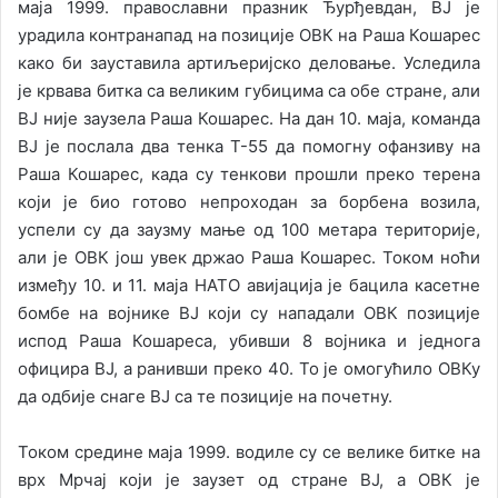
маја 1999. православни празник Ђурђевдан, ВЈ је
урадила контранапад на позиције ОВК на Раша Кошарес
како би зауставила артиљеријско деловање. Уследила
је крвава битка са великим губицима са обе стране, али
ВЈ није заузела Раша Кошарес. На дан 10. маја, команда
ВЈ је послала два тенка Т-55 да помогну офанзиву на
Раша Кошарес, када су тенкови прошли преко терена
који је био готово непроходан за борбена возила,
успели су да заузму мање од 100 метара територије,
али је ОВК још увек држао Раша Кошарес. Током ноћи
између 10. и 11. маја НАТО авијација је бацила касетне
бомбе на војнике ВЈ који су нападали ОВК позиције
испод Раша Кошареса, убивши 8 војника и једнога
официра ВЈ, а ранивши преко 40. То је омогућило ОВКу
да одбије снаге ВЈ са те позиције на почетну.
Током средине маја 1999. водиле су се велике битке на
врх Мрчај који је заузет од стране ВЈ, а ОВК је