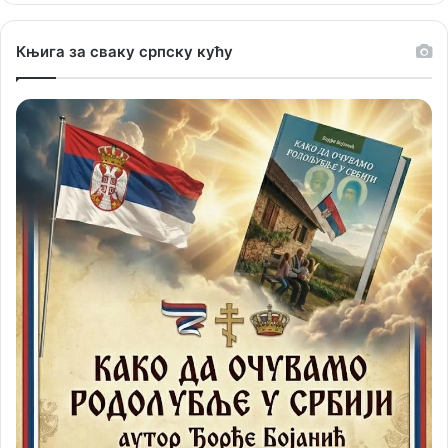
Књига за сваку српску кућу