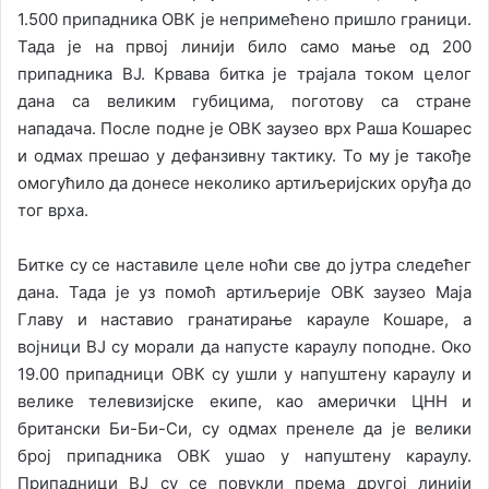
1.500 припадника ОВК је непримећено пришло граници.
Тада је на првој линији било само мање од 200
припадника ВЈ. Крвава битка је трајала током целог
дана са великим губицима, поготову са стране
нападача. После подне је ОВК заузео врх Раша Кошарес
и одмах прешао у дефанзивну тактику. То му је такође
омогућило да донесе неколико артиљеријских оруђа до
тог врха.
Битке су се наставиле целе ноћи све до јутра следећег
дана. Тада је уз помоћ артиљерије ОВК заузео Маја
Главу и наставио гранатирање карауле Кошаре, а
војници ВЈ су морали да напусте караулу поподне. Око
19.00 припадници ОВК су ушли у напуштену караулу и
велике телевизијске екипе, као амерички ЦНН и
британски Би-Би-Си, су одмах пренеле да је велики
број припадника ОВК ушао у напуштену караулу.
Припадници ВЈ су се повукли према другој линији