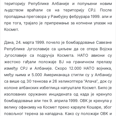
територију Републике Албаније и попуњени новим
људством враћали се на територију СРЈ. После
пропадања преговора у Рамбујеу фебрурара 1999. али и
пре тога, трајало је припремање за копнени улазак на
Космет.
Дана, 24. марта 1999. почело је бомбардовање Савезне
Републике Југославије са циљем да се отера Војска
Југославије са подручја Космета. НАТО авиони су
жестоко гађали положаје ВЈ на граничном прелазу
између СРЈ и Албаније. Скоро 12.000 НАТО војника,
међу њима и 5.000 Американаца стигли су у Албанију
са више од 30 тенкова и 26 хеликоптера “Апача”, док су
колоне албанских избеглица напуштале Космет. Било је
изолованих оружаних инцидената од када је кренуло
бомбардовање али тек 9. априла 1999. ОВК је кренула у
велику офанзиву на Космет преко карауле Кошаре, због
повољног терена за нападача. Како су положаји ОВК и