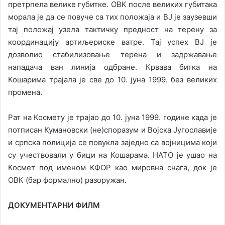
претрпела велике губитке. ОВК после великих губитака
морала је да се повуче са тих положаја и ВЈ је заузевши
тај положај узела тактичку предност на терену за
координацију артиљериске ватре. Тај успех ВЈ је
дозволио стабилизовање терена и задржавање
нападача ван линија одбране. Крвава битка на
Кошарима трајала је све до 10. јуна 1999. без великих
промена.
Рат на Космету је трајао до 10. јуна 1999. године када је
потписан Кумановски (не)споразум и Војска Југославије
и српска полиција се повукла заједно са војницима који
су учествовали у бици на Кошарама. НАТО је ушао на
Космет под именом КФОР као мировна снага, док је
ОВК (бар формално) разоружан.
ДОКУМЕНТАРНИ ФИЛМ