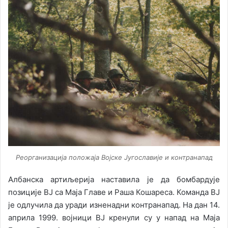
Реорганизација положаја Војске Југославије и контранапад
Албанска артиљерија наставила је да бомбардује
позиције ВЈ са Маја Главе и Раша Кошареса. Команда ВЈ
је одлучила да уради изненадни контранапад. На дан 14.
априла 1999. војници ВЈ кренули су у напад на Маја