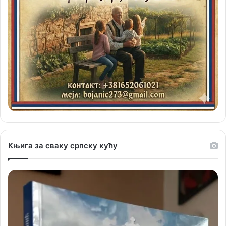
Књига за сваку српску кућу