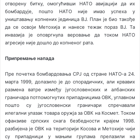
отворену битку, омогућивши НАТО авијацији да их
бомбардује, пошто НАТО није имао успеха у
уништавању копнених јединица ВЈ. План је био такође
да се освоји Метохија и нанесе тежак пораз ВЈ. Та
инвазија је оповргнула веровање да током НАТО
агресије није дошло до копненог рата.
Припремање напада
Пре почетка бомбардовања СРЈ од стране НАТО-а 24.
марта 1999, долазило је до спорадичних, али крвавих
размена ватре између југословенских и албанских
граничара потпомогнутих припадницима ОВК, углавном
пошто су југословенски граничари спречавали
илегални улазак товара оружја за ОВК на Космет. Током
офанзиве српских снага безбедности крајем 1998.
разбијена је ОВК на територији Косова и Метохије чији
су припадници у мањим групама прелазили на