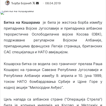
Ђорђе Бојанић
F
S
08.04.2019
o
e
l
n
l
d
Битка на Кошарама
је била је жестока борба између
o
a
припадника Војске Југославије и припадника албанске
w
n
терористичке Ослободилачке војске Косова (ОВК),
o
e
подржаване регуларном Војском Албаније,
n
m
припадницима француске Легије странаца, британских
X
a
САС специјалаца и НАТО авијацијом.
i
l
Кошарска битка се водила око граничног прелаза Раша
Кошарес на граници Савезне Републике Југославије и
Републике Албаније између 9. априла и 10. јуна 1999,
током НАТО бомбардовања Србије и Црне Горе у
кодној акцији “Милосрдни Анђео”.
Циљ напада са албанске стране (“Операција Стрела”)
била је копнена инвазија на Косово и Метохију и