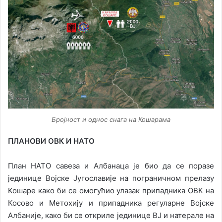
Бројност и однос снага на Кошарама
ПЛАНОВИ ОВК И НАТО
План НАТО савеза и Албанаца је био да се поразе
јединице Војске Југославије на пограничном прелазу
Кошаре како би се омогућио улазак припадника ОВК на
Косово и Метохију и припадника регуларне Војске
Албаније, како би се откриле јединице ВЈ и натерале на