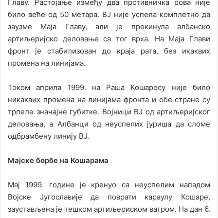
Главу. Растојање између два противничка рова није
било веће од 50 метара. ВЈ није успела комплетно да
заузме Маја Главу, али је прекинула албанско
артиљеријско деловање са тог врха. На Маја Глави
фронт је стабилизован до краја рата, без икаквих
промена на линијама.
Током априла 1999. на Раша Кошаресу није било
никаквих промена на линијама фронта и обе стране су
трпеле значајне губитке. Војници ВЈ од артиљеријског
деловања, а Албанци од неуспелих јуриша да сломе
одбрамбену линију ВЈ.
Мајске борбе на Кошарама
Мај 1999. године је кренуо са неуспелим нападом
Војске Југославије да поврати караулу Кошаре,
заустављена је тешком артиљериском ватром. На дан 6.