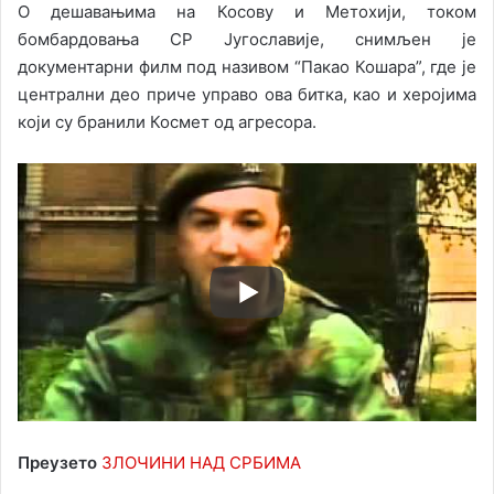
О дешавањима на Косову и Метохији, током
бомбардовања СР Југославије, снимљен је
документарни филм под називом “Пакао Кошара”, где је
централни део приче управо ова битка, као и херојима
који су бранили Космет од агресора.
Преузето
ЗЛОЧИНИ НАД СРБИМА