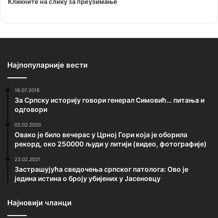
Кликните на слику за преузимање
Најпопуларније вести
16.07.2018
За Српску историју говори генерал Симовић… питања и
одговори
02.02.2020
Овако је било вечерас у Црној Гори која је оборила
рекорд, око 250000 људи у литији (видео, фотографије)
23.02.2021
Застрашујућа сведочења српског патолога: Ово је
једина истина о броју убијених у Јасеновцу
Најновији чланци