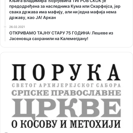
Књига Владимира Ђорђевића ТИГРОВ СКОК је
предодређена за наследника Кума или Скарфејса, јер
свака држава има мафију, али ни једна мафија нема
државу, као ЈА! Аркан
26.02.2021
ОТKРИВАМО ТАЈНУ СТАРУ 75 ГОДИНА: Лешеве из
Јасеновца сахранили на Kалемегдану!