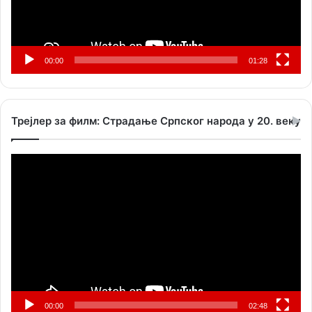
00:00
01:28
Трејлер за филм: Страдање Српског народа у 20. веку
Прегледач
видео
записа
00:00
02:48