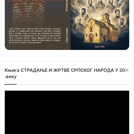
Књига СТРАДАЊЕ И ЖРТВЕ СРПСКОГ НАРОДА У 20
.веку
Прегледач
видео
записа