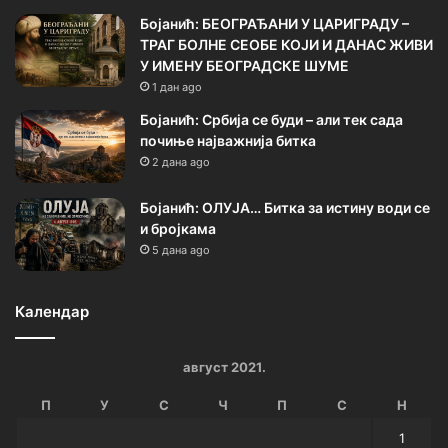
Бојанић: БЕОГРАЂАНИ У ЦАРИГРАДУ –
ТРАГ БОЛНЕ СЕОБЕ КОЈИ И ДАНАС ЖИВИ
У ИМЕНУ БЕОГРАДСКЕ ШУМЕ
1 дан ago
Бојанић: Србија се буди – али тек сада
почиње најважнија битка
2 дана ago
Бојанић: ОЛУЈА… Битка за истину води се
и бројкама
5 дана ago
Календар
август 2021.
П
У
С
Ч
П
С
Н
1