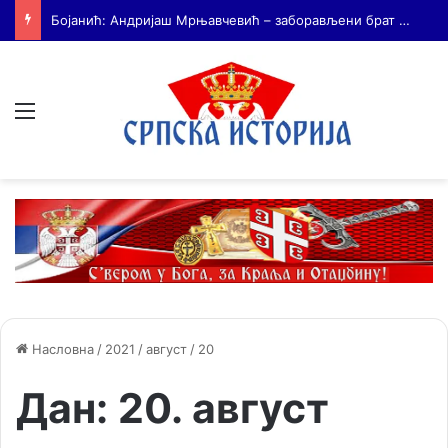
На Дражин дан у Лондону обележено 80. година од мучког убиства генерала Драгољуба Драже Михаиловића
Мени
Насловна
/
2021
/
август
/
20
Дан:
20. август