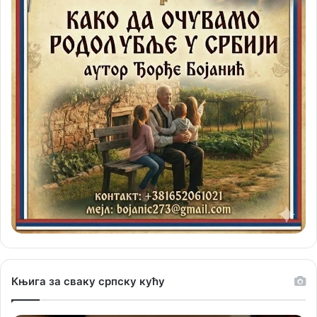
Књига за сваку српску кућу