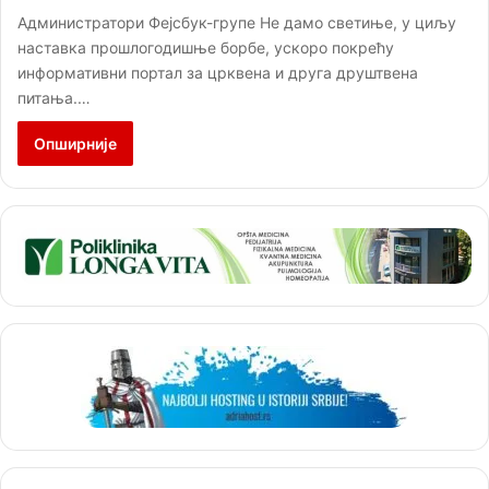
Администратори Фејсбук-групе Не дамо светиње, у циљу
наставка прошлогодишње борбе, ускоро покрећу
информативни портал за црквена и друга друштвена
питања.…
Опширније