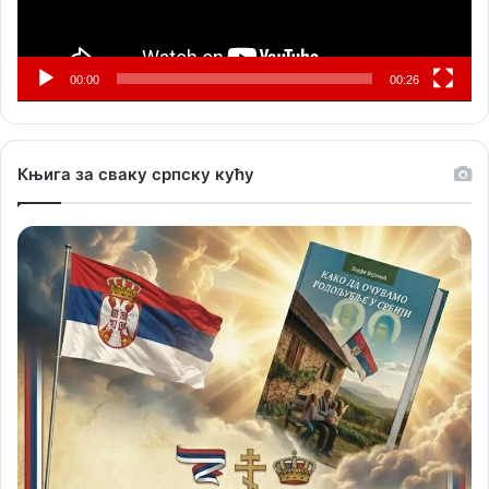
00:00
00:26
Књига за сваку српску кућу