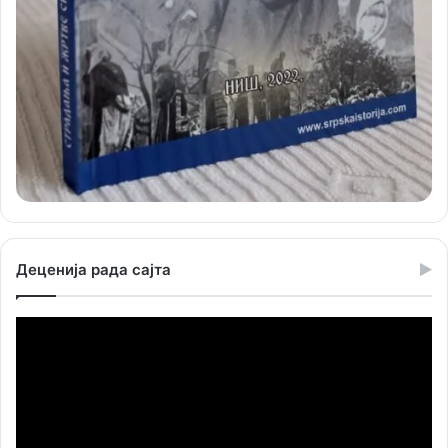
Деценија рада сајта
Прегледач
видео
записа