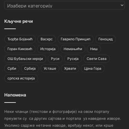
Категорије
Кључне речи
Ђорђе Бојанић
Васкрс
Гаврило Принцип
Геноцид
Горан Киковић
Историја
Немањићи
Ниш
ОШ Бубањски хероји
Руси
Русија
Свети Сава
Срби
Србија
Усташе
Хрвати
Црна Гора
српска историја
Напомена
Неки чланци (текстови и фотографије) на овом порталу
преузети су са других сајтова и портала уз наведене изворе.
Уколико садрже нетачне наводе, вређају неког, или крше