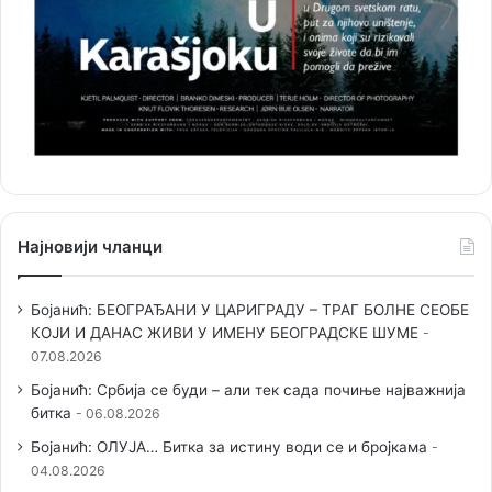
Најновији чланци
Бојанић: БЕОГРАЂАНИ У ЦАРИГРАДУ – ТРАГ БОЛНЕ СЕОБЕ
КОЈИ И ДАНАС ЖИВИ У ИМЕНУ БЕОГРАДСКЕ ШУМЕ
07.08.2026
Бојанић: Србија се буди – али тек сада почиње најважнија
битка
06.08.2026
Бојанић: ОЛУЈА… Битка за истину води се и бројкама
04.08.2026