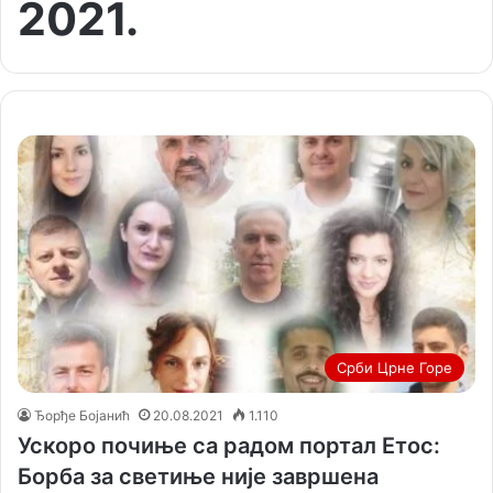
2021.
Срби Црне Горе
Ђорђе Бојанић
20.08.2021
1.110
Ускоро почиње са радом портал Етос:
Борба за светиње није завршена