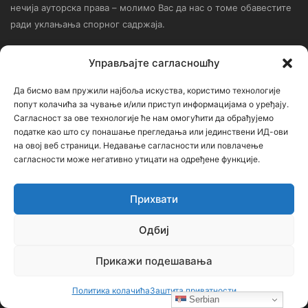
нечија ауторска права – молимо Вас да нас о томе обавестите
ради уклањања спорног садржаја.
Контактирајте нас: bojanic73@gmail.com
Управљајте сагласношћу
Контакт
Да бисмо вам пружили најбоља искуства, користимо технологије
попут колачића за чување и/или приступ информацијама о уређају.
Сагласност за ове технологије ће нам омогућити да обрађујемо
Ђорђе Бојанић, проф. историје – главни уредник
податке као што су понашање прегледања или јединствени ИД-ови
на овој веб страници. Недавање сагласности или повлачење
Седиште: Србија, 18000, Ниш
сагласности може негативно утицати на одређене функције.
Контакт: тел. +381 652061021
редакција –bojanic73@gmail.com
Прихвати
администратор – bojanic73@gmail.com
Одбиј
…
Прикажи подешавања
Сајт није под финансијским, политичким и идеолошким
Политика колачића
Заштита приватности
утицајем ни једне политичке опције или организације. Сајт није
Serbian