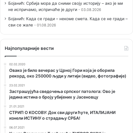
Бојанић: Србија мора да сними своју историју – ако је ми
не испричамо, испричаће је други
03.08.2026
Бојанић: Када се гради – некоме смета. Када се не гради –
сви се жале
01.08.2026
Наjпопуларније вести
02.02.2020
Овако је било вечерас у Црној Гори која је оборила
рекорд, око 250000 људи у литији (видео, фотографије)
23.02.2021
Застрашујућа сведочења српског патолога: Ово је
једина истина о броју убијених у Јасеновцу
21.01.2021
СТРИП О KОСОВУ: Док сви други ћуте, ИТАЛИЈАНИ
изнели ИСТИНУ о страдању СРБА!
06.07.2021