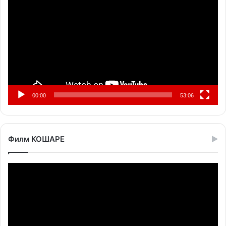
видео
записа
00:00
53:06
Филм КОШАРЕ
Прегледач
видео
записа