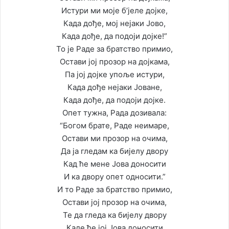
Истури ми моје б’јеле дојке,
Када дође, мој нејаки Јово,
Када дође, да подоји дојке!”
То је Раде за братство примио,
Остави јој прозор на дојкама,
Па јој дојке упоље истури,
Када дође нејаки Јоване,
Када дође, да подоји дојке.
Опет тужна, Рада дозивала:
“Богом брате, Раде неимаре,
Остави ми прозор на очима,
Да ја гледам ка бијелу двору
Кад ће мене Јова доносити
И ка дворy опет односити.”
И то Раде за братство примио,
Остави јој прозор на очима,
Те да гледа ка бијелу двору
Каде ће јој Јова доносити