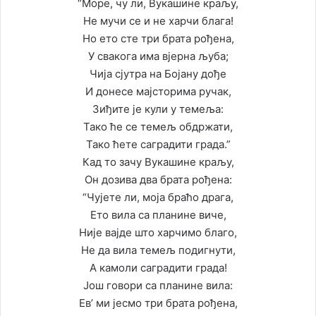
“Море, чу ли, Вукашине краљу,
Не мучи се и не харчи блага!
Но ето сте три брата рођена,
У свакога има вјерна љуба;
Чија сјутра на Бојану дође
И донесе мајсторима ручак,
Зиђите је кули у темеља:
Тако ће се темељ обдржати,
Тако ћете саградити града.”
Кад то зачу Вукашине краљу,
Он дозива два брата рођена:
“Чујете ли, моја браћо драга,
Ето вила са планине виче,
Није вајде што харчимо благо,
Не да вила темељ подигнути,
А камоли саградити града!
Још говори са планине вила:
Ев’ ми јесмо три брата рођена,