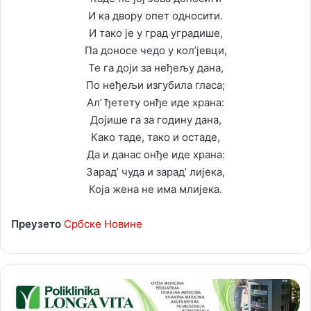
И ка двору опет односити.
И тако је у град уградише,
Па доносе чедо у кол’јевци,
Те га доји за неђељу дана,
По неђељи изгубила гласа;
Ал’ ђетету онђе иде храна:
Дојише га за годину дана,
Како таде, тако и остаде,
Да и данас онђе иде храна:
Зарад’ чуда и зарад’ лијека,
Која жена не има млијека.
Преузето
Србске Новине