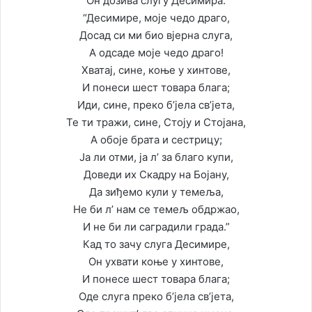
Он дозива слугу Десимира:
“Десимире, моје чедо драго,
Досад си ми био вјерна слуга,
А одсаде моје чедо драго!
Хватај, сине, коње у хинтове,
И понеси шест товара блага;
Иди, сине, преко б’јела св’јета,
Те ти тражи, сине, Стоју и Стојана,
А обоје брата и сестрицу;
Ја ли отми, ја л’ за благо купи,
Доведи их Скадру на Бојану,
Да зиђемо кули у темеља,
Не би л’ нам се темељ обдржао,
И не би ли саградили града.”
Кад то зачу слуга Десимире,
Он ухвати коње у хинтове,
И понесе шест товара блага;
Оде слуга преко б’јела св’јета,