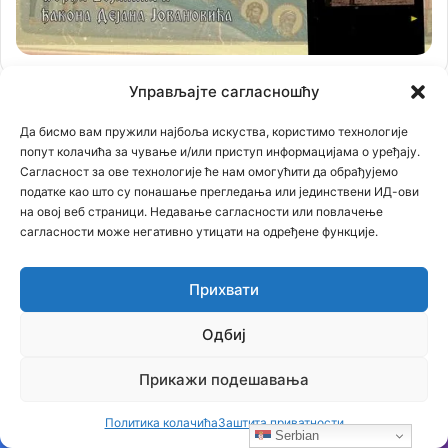
Управљајте сагласношћу
Да бисмо вам пружили најбоља искуства, користимо технологије
попут колачића за чување и/или приступ информацијама о уређају.
Сагласност за ове технологије ће нам омогућити да обрађујемо
податке као што су понашање прегледања или јединствени ИД-ови
на овој веб страници. Недавање сагласности или повлачење
сагласности може негативно утицати на одређене функције.
Прихвати
Одбиј
Прикажи подешавања
Политика колачића
Заштита приватности
Serbian