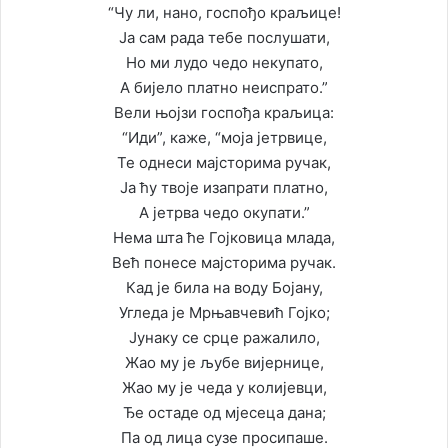
“Чу ли, нано, госпођо краљице!
Ја сам рада тебе послушати,
Но ми лудо чедо некупато,
А бијело платно неиспрато.”
Вели њојзи госпођа краљица:
“Иди”, каже, “моја јетрвице,
Те однеси мајсторима ручак,
Ја ћу твоје изапрати платно,
А јетрва чедо окупати.”
Нема шта ће Гојковица млада,
Већ понесе мајсторима ручак.
Кад је била на воду Бојану,
Угледа је Мрњавчевић Гојко;
Јунаку се срце ражалило,
Жао му је љубе вијернице,
Жао му је чеда у колијевци,
Ђе остаде од мјесеца дана;
Па од лица сузе просипаше.