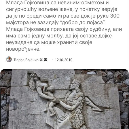
Млада Гојковица са невиним осмехом и
сигурношћу вољене жене, у почетку верује
да је по среди само игра све док је руке 300
мајстора не зазидају “добро до појаса”.
Млада Гојковица прихвата своју судбину, али
има само једну молбу, да јој оставе дојке
неузидане да може хранити своје
новорођенче.
Ђорђе Бојанић
F
S
12.10.2019
o
e
l
n
l
d
o
a
w
n
o
e
n
m
X
a
i
l