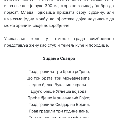
игра све док је руке 300 мајстора не зазидају “добро до
појаса”. Млада Гојковица прихвата своју судбину, али
има само једну молбу, да јој оставе дојке неузидане да
може хранити своје новорођенче.
Узидавање жене у темеље града симболично
представља жену као стуб и темељ куће и породице.
Зидање Скадра
Град градила три брата рођена,
До три брата, три Мрњавчевића:
Једно бјеше Вукашине краље,
Друго бјеше Угљеша војвода,
Треће бјеше Мрњавчевић Гојко;
Град градили Скадар на Бојани,
Град градили три године дана,
Три године са триста мајстора;