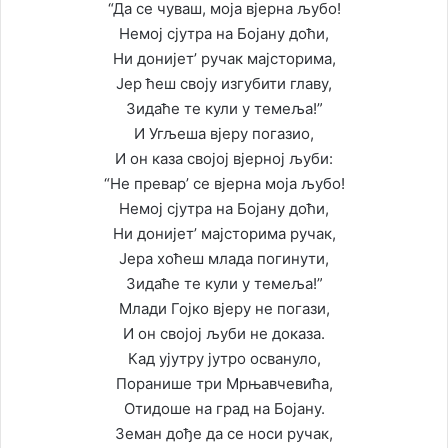
“Да се чуваш, моја вјерна љубо!
Немој сјутра на Бојану доћи,
Ни донијет’ ручак мајсторима,
Јер ћеш своју изгубити главу,
Зидаће те кули у темеља!”
И Угљеша вјеру погазио,
И он каза својој вјерној љуби:
“Не превар’ се вјерна моја љубо!
Немој сјутра на Бојану доћи,
Ни донијет’ мајсторима ручак,
Јера хоћеш млада погинути,
Зидаће те кули у темеља!”
Млади Гојко вјеру не погази,
И он својој љуби не доказа.
Кад ујутру јутро освануло,
Поранише три Мрњавчевића,
Отидоше на град на Бојану.
Земан дође да се носи ручак,