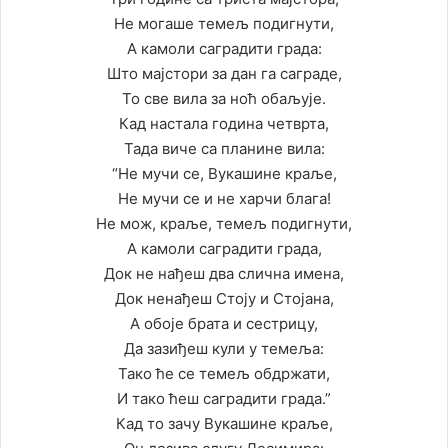
Не могаше темељ подигнути,
А камоли саградити града:
Што мајстори за дан га саграде,
То све вила за ноћ обаљује.
Кад настала година четврта,
Тада виче са планине вила:
“Не мучи се, Вукашине краље,
Не мучи се и не харчи блага!
Не мож, краље, темељ подигнути,
А камоли саградити града,
Док не нађеш два слична имена,
Док ненађеш Стоју и Стојана,
А обоје брата и сестрицу,
Да зазиђеш кули у темеља:
Тако ће се темељ обдржати,
И тако ћеш саградити града.”
Кад то зачу Вукашине краље,