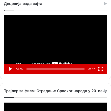
Деценија рада сајта
Прегледач
видео
записа
00:00
01:28
Трејлер за филм: Страдање Српског народа у 20. веку
Прегледач
видео