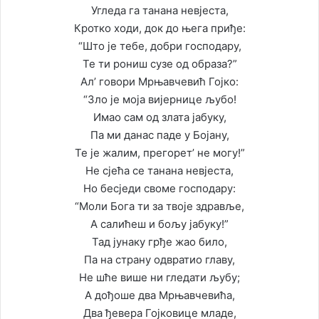
Угледа га танана невјеста,
Кротко ходи, док до њега приђе:
“Што је тебе, добри господару,
Те ти рониш сузе од образа?”
Ал’ говори Мрњавчевић Гојко:
“Зло је моја вијернице љубо!
Имао сам од злата јабуку,
Па ми данас паде у Бојану,
Те је жалим, прегорет’ не могу!”
Не сјећа се танана невјеста,
Но бесједи своме господару:
“Моли Бога ти за твоје здравље,
А салићеш и бољу јабуку!”
Тад јунаку грђе жао било,
Па на страну одвратио главу,
Не шће више ни гледати љубу;
А дођоше два Мрњавчевића,
Два ђевера Гојковице младе,