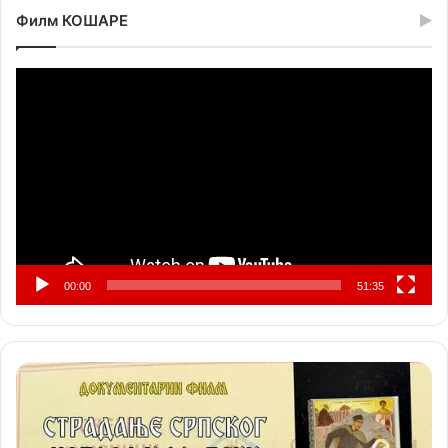
Филм КОШАРЕ
Прегледач
видео
записа
00:00
51:35