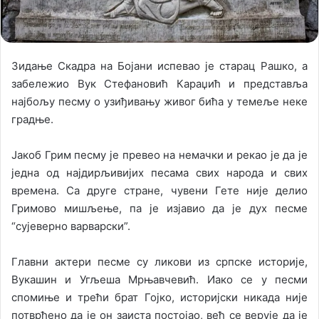
Зидање Скадра на Бојани испевао је старац Рашко, а
забележио Вук Стефановић Караџић и представља
најбољу песму о узиђивању живог бића у темеље неке
градње.
Јакоб Грим песму је превео на немачки и рекао је да је
једна од најдирљивијих песама свих народа и свих
времена. Са друге стране, чувени Гете није делио
Гримово мишљење, па је изјавио да је дух песме
“сујеверно варварски”.
Главни актери песме су ликови из српске историје,
Вукашин и Угљеша Мрњавчевић. Иако се у песми
спомиње и трећи брат Гојко, историјски никада није
потврђено да је он заиста постојао, већ се верује да је