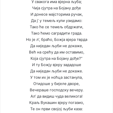
У свакога има вјерна љуба;
Чија сјутра на Бојану дође
И донесе мајсторима ручак,
Да ј’ у темељ кули узидамо:
Тако ће се темељ обдржати,
Тако ћемо саградити града.
Но је л’, браћо, Божја вјера тврда
Да ниједан љуби не докаже,
Већ на срећу да им оставимо,
Која сјутра на Бојану дође?”
И ту Божју вјеру зададоше
Да ниједан љуби не докаже.
У том их је ноћца застанула,
Отидоше у бијеле дворе,
Вечераше господску вечеру.
Ал’ да видиш чуда великога!
Краљ Вукашин вјеру погазио,
Те он први својој љуби каза: