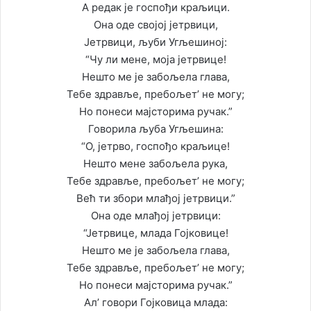
А редак је госпођи краљици.
Она оде својој јетрвици,
Јетрвици, љуби Угљешиној:
“Чу ли мене, моја јетрвице!
Нешто ме је забољела глава,
Тебе здравље, пребољет’ не могу;
Но понеси мајсторима ручак.”
Говорила љуба Угљешина:
“О, јетрво, госпођо краљице!
Нешто мене забољела рука,
Тебе здравље, пребољет’ не могу;
Већ ти збори млађој јетрвици.”
Она оде млађој јетрвици:
“Јетрвице, млада Гојковице!
Нешто ме је забољела глава,
Тебе здравље, пребољет’ не могу;
Но понеси мајсторима ручак.”
Ал’ говори Гојковица млада: