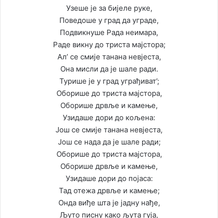
Узеше је за бијеле руке,
Поведоше у град да уграде,
Подвикнуше Рада неимара,
Раде викну до триста мајстора;
Ал’ се смије танана невјеста,
Она мисли да је шале ради.
Турише је у град уграђиват’;
Оборише до триста мајстора,
Оборише дрвље и камење,
Узидаше дори до кољена:
Још се смије танана невјеста,
Још се нада да је шале ради;
Оборише до триста мајстора,
Оборише дрвље и камење,
Узидаше дори до појаса:
Тад отежа дрвље и камење;
Онда виђе шта је јадну нађе,
Љуто писну како љута гуја,