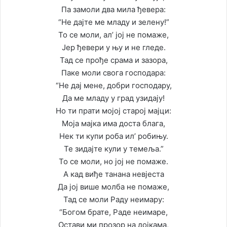
Па замоли два мила ђевера:
“Не дајте ме младу и зелену!”
То се моли, ал’ јој не помаже,
Јер ђевери у њу и не гледе.
Тад се прође срама и зазора,
Паке моли свога господара:
“Не дај мене, добри господару,
Да ме младу у град узидају!
Но ти прати мојој старој мајци:
Моја мајка има доста блага,
Нек ти купи роба ил’ робињу.
Те зидајте кули у темеља.”
То се моли, но јој не помаже.
А кад виђе танана невјеста
Да јој више молба не помаже,
Тад се моли Раду неимару:
“Богом брате, Раде неимаре,
Остави ми прозор на дојкама,