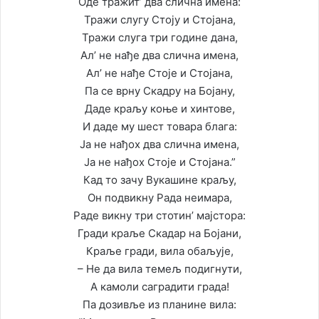
Оде тражит’ два слична имена:
Тражи слугу Стоју и Стојана,
Тражи слуга три године дана,
Ал’ не нађе два слична имена,
Ал’ не нађе Стоје и Стојана,
Па се врну Скадру на Бојану,
Даде краљу коње и хинтове,
И даде му шест товара блага:
Ја не нађох два слична имена,
Ја не нађох Стоје и Стојана.”
Кад то зачу Вукашине краљу,
Он подвикну Рада неимара,
Раде викну три стотин’ мајстора:
Гради краље Скадар на Бојани,
Краље гради, вила обаљује,
– Не да вила темељ подигнути,
А камоли саградити града!
Па дозивље из планине вила: