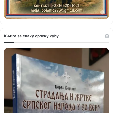
Књига за сваку српску кућу