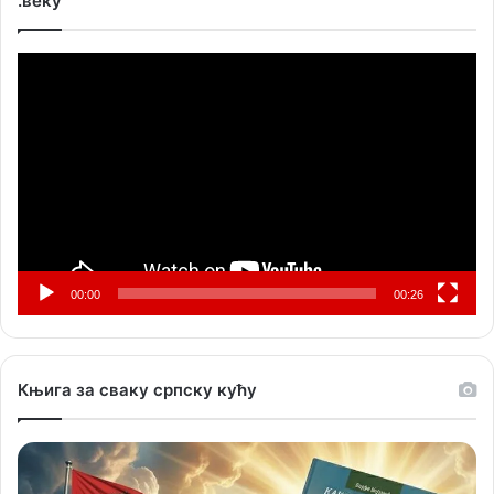
.веку
Прегледач
видео
записа
00:00
00:26
Књига за сваку српску кућу