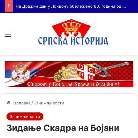
Бојанић: ВОЈА ТАНКОСИЋ – ЧОВЕК КОГА СУ СЕ ПЛАШИЛИ И ЖИВОГ И МРТВОГ, а нема ни споненик
Мени
Насловна
/
Занимљивости
Занимљивости
Зидање Скадра на Бојани