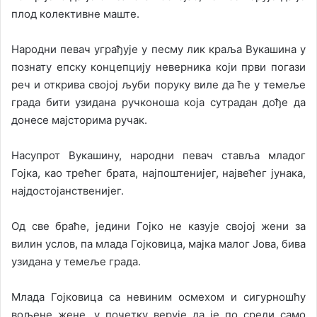
плод колективне маште.
Народни певач уграђује у песму лик краља Вукашина у
познату епску концепцију неверника који први погази
реч и открива својој љуби поруку виле да ће у темеље
града бити узидана ручконоша која сутрадан дође да
донесе мајсторима ручак.
Насупрот Вукашину, народни певач ставља младог
Гојка, као трећег брата, најпоштенијег, највећег јунака,
најдостојанственијег.
Од све браће, једини Гојко не казује својој жени за
вилин услов, па млада Гојковица, мајка малог Јова, бива
узидана у темеље града.
Млада Гојковица са невиним осмехом и сигурношћу
вољене жене, у почетку верује да је по среди само