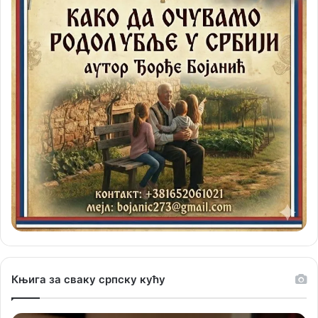
Књига за сваку српску кућу