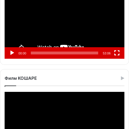
записа
00:00
53:06
Филм КОШАРЕ
Прегледач
видео
записа