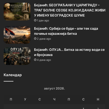
Бојанић: БЕОГРАЂАНИ У ЦАРИГРАДУ –
ТРАГ БОЛНЕ СЕОБЕ КОЈИ И ДАНАС ЖИВИ
У ИМЕНУ БЕОГРАДСКЕ ШУМЕ
1 дан ago
Бојанић: Србија се буди – али тек сада
почиње најважнија битка
2 дана ago
Бојанић: ОЛУЈА… Битка за истину води се
и бројкама
4 дана ago
Календар
август 2026.
П
У
С
Ч
П
С
Н