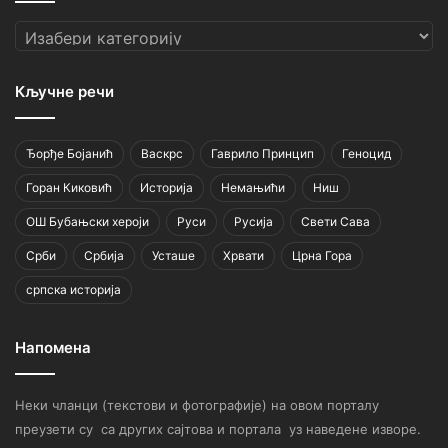
Категорије
Кључне речи
Ђорђе Бојанић
Васкрс
Гаврило Принцип
Геноцид
Горан Киковић
Историја
Немањићи
Ниш
ОШ Бубањски хероји
Руси
Русија
Свети Сава
Срби
Србија
Усташе
Хрвати
Црна Гора
српска историја
Напомена
Неки чланци (текстови и фотографије) на овом порталу
преузети су са других сајтова и портала уз наведене изворе.