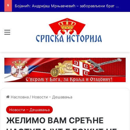
На Дражин дан у Лондону обележено 80. година од мучког убиства генерала Драгољуба Драже Михаиловића
Мени
Насловна
/
Новости – Дешавања
Новости – Дешавања
ЖЕЛИМО ВАМ СРЕЋНЕ