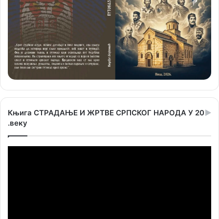
Књига СТРАДАЊЕ И ЖРТВЕ СРПСКОГ НАРОДА У 20
.веку
Прегледач
видео
записа