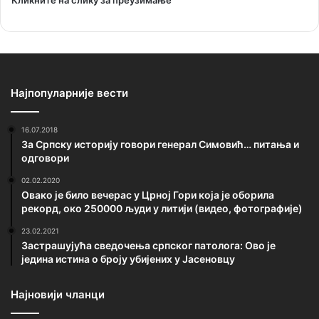
Најпопуларније вести
16.07.2018
За Српску историју говори генерал Симовић… питања и
одговори
02.02.2020
Овако је било вечерас у Црној Гори која је оборила
рекорд, око 250000 људи у литији (видео, фотографије)
23.02.2021
Застрашујућа сведочења српског патолога: Ово је
једина истина о броју убијених у Јасеновцу
Најновији чланци