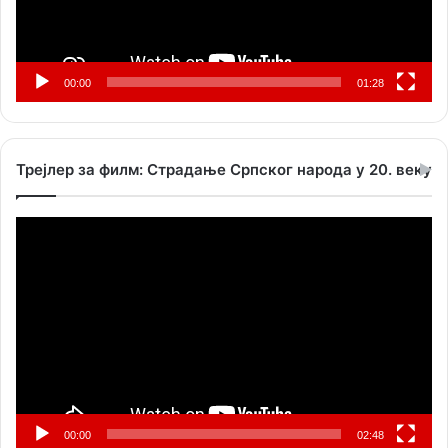
00:00
01:28
Трејлер за филм: Страдање Српског народа у 20. веку
Прегледач
видео
записа
00:00
02:48