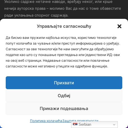
Уколико садрже нетачне наводе, вређају неког, или крше
нечија ауторска права – молимо Вас да нас о томе обавестите
ради уклањања спорног садржаја.
Управљајте сагласношћу
Контактирајте нас: bojanic73@gmail.com
Да бисмо вам пружили најбоља искуства, користимо технологије
Контакт
попут колачића за чување и/или приступ информацијама о уређају.
Сагласност за ове технологије ће нам омогућити да обрађујемо
податке као што су понашање прегледања или јединствени ИД-ови
Ђорђе Бојанић, проф. историје – главни уредник
на овој веб страници. Недавање сагласности или повлачење
сагласности може негативно утицати на одређене функције.
Седиште: Србија, 18000, Ниш
Контакт: тел. +381 652061021
Прихвати
редакција –bojanic73@gmail.com
Одбиј
администратор – bojanic73@gmail.com
Прикажи подешавања
…
Политика колачића
Заштита приватности
Сајт није под финансијским, политичким и идеолошким
Serbian
утицајем ни једне политичке опције или организације. Сајт није