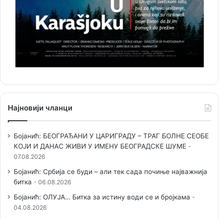
Најновији чланци
Бојанић: БЕОГРАЂАНИ У ЦАРИГРАДУ – ТРАГ БОЛНЕ СЕОБЕ
КОЈИ И ДАНАС ЖИВИ У ИМЕНУ БЕОГРАДСКЕ ШУМЕ
07.08.2026
Бојанић: Србија се буди – али тек сада почиње најважнија
битка
06.08.2026
Бојанић: ОЛУЈА… Битка за истину води се и бројкама
04.08.2026