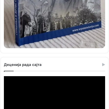
Деценија рада сајта
Прегледач
видео
записа