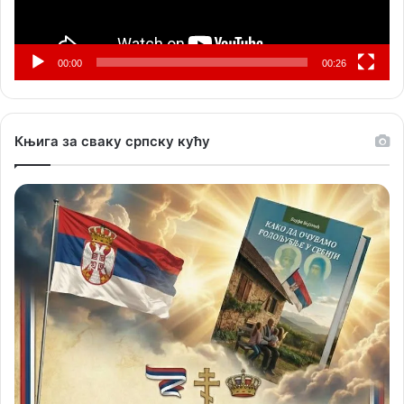
00:00
00:26
Књига за сваку српску кућу