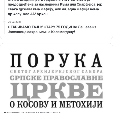
предодређена за наследника Кума или Скарфејса, јер
свака држава има мафију, али ни једна мафија нема
државу, као ЈА! Аркан
26.02.2021
ОТKРИВАМО ТАЈНУ СТАРУ 75 ГОДИНА: Лешеве из
Јасеновца сахранили на Kалемегдану!
Кликните на слику за преузимање