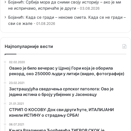
Бојанић: Србија мора да сними своју историју – ако је ми
не испричамо, испричаће је други
03.08.2026
Бојанић: Када се гради – некоме смета. Када се не гради –
сви се жале
01.08.2026
Наjпопуларније вести
02.02.2020
Овако је било вечерас у Црној Гори која је оборила
рекорд, око 250000 људи у литији (видео, фотографије)
23.02.2021
Застрашујућа сведочења српског патолога: Ово је
једина истина о броју убијених у Јасеновцу
21.01.2021
СТРИП О KОСОВУ: Док сви други ћуте, ИТАЛИЈАНИ
изнели ИСТИНУ о страдању СРБА!
06.07.2021
Књига Владимира Ђорђевића ТИГРОВ СКОК је