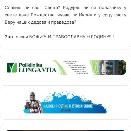
Славиш ли свог Свеца? Радујеш ли се полазнику у
свете дане Рождества, чуваш ли Икону и у срцу свету
Веру наших дедова и прадедова?
Зато слави БОЖИЋ И ПРАВОСЛАВНУ Н.ГОДИНУ!!!!