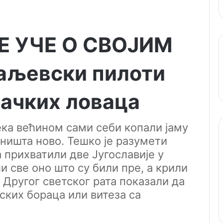
Е УЧЕ О СВОЈИМ
аљевски пилоти
ачких ловаца
ека већином сами себи копали јаму
е ништа ново. Тешко је разумети
 прихватили две Југославије у
и све оно што су били пре, а крили
м Другог светског рата показали да
ских бораца или витеза са