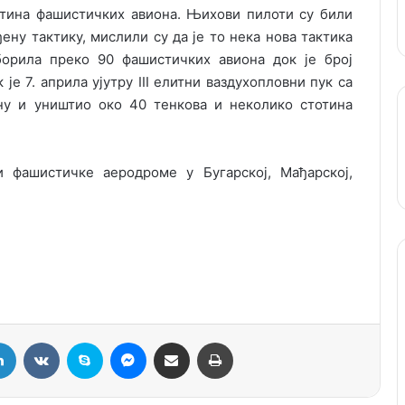
етина фашистичких авиона. Њихови пилоти су били
ену тактику, мислили су да је то нека нова тактика
борила преко 90 фашистичких авиона док је број
је 7. априла ујутру III елитни ваздухопловни пук са
ну и уништио око 40 тенкова и неколико стотина
 фашистичке аеродроме у Бугарској, Мађарској,
LinkedIn
VKontakte
Skype
Messenger
Подели путем мејла
Штампај