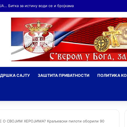
ДРШКА САЈТУ
ЗАШТИТА ПРИВАТНОСТИ
ПОЛИТИКА К
ражи
Е О СВОЈИМ ХЕРОЈИМА? Краљевски пилоти оборили 90