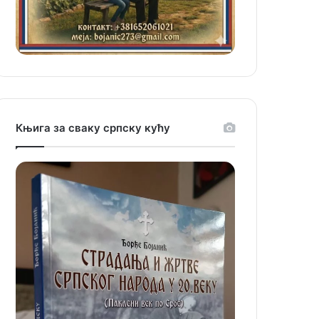
Књига за сваку српску кућу