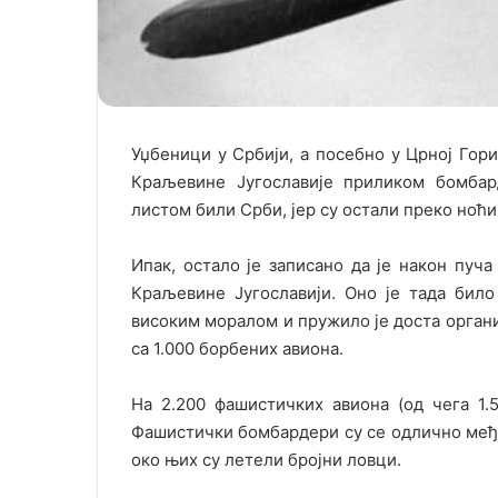
Уџбеници у Србији, а посебно у Црној Гор
Краљевине Југославије приликом бомбард
листом били Срби, јер су остали преко ноћ
Ипак, остало је записано да је након пуч
Краљевине Југославији. Оно је тада бил
високим моралом и пружило је доста орган
са 1.000 борбених авиона.
На 2.200 фашистичких авиона (од чега 1.
Фашистички бомбардери су се одлично међ
око њих су летели бројни ловци.