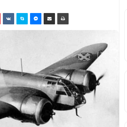
Pinterest
VKontakte
Skype
Messenger
Подели путем мејла
Штампај