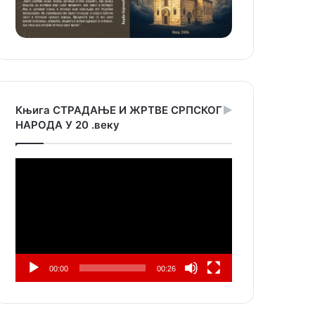
Књига СТРАДАЊЕ И ЖРТВЕ СРПСКОГ
НАРОДА У 20 .веку
Прегледач
видео
записа
00:00
00:26