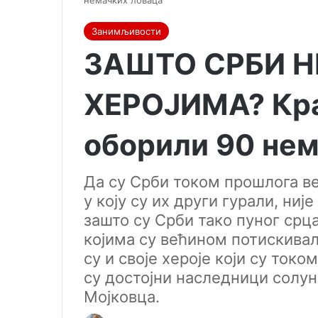
немачких ловаца
Занимљивости
ЗАШТО СРБИ Н
ХЕРОЈИМА? Кр
оборили 90 нем
Да су Срби током прошлога в
у коју су их други гурали, ниј
зашто су Срби тако пуног срца
којима су већином потискивал
су и своје хероје који су токо
су достојни наследници солун
Мојковца.