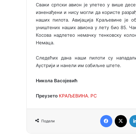
Сваки српски авион је улетео у више дес
изненађени и нису могли да користе разрађ
наших пилота. Авијација Краљевине је о
уништених наших авиона у лету био 85. Чак 
Косова надлетео немачку тенковску коло
Немаца.
Следећих дана наши пилоти су нападали
Аустрији и нанели им озбиљне штете.
Никола Васојевић
Преузето
КРАЉЕВИНА. РС
Facebook
X
Подели