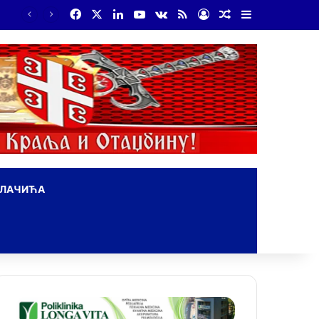
Facebook
X
LinkedIn
YouTube
vk.com
RSS
Log In
Random Article
Sidebar
Бојанић: Србија мора да сними своју историју – ако је ми не испричамо, испричаће је други
ОЛАЧИЋА