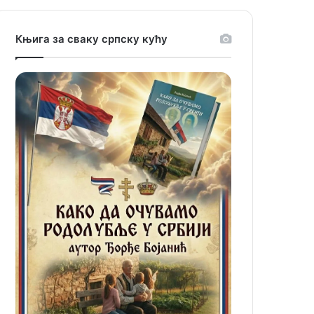
Књига за сваку српску кућу