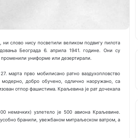
и, ни слово нису посветили великом подвигу пилота
овања Београда 6. априла 1941. године. Они су
и променили униформе или дезертирали.
а 27. марта прво мобилисано ратно ваздухопловство
о модерно, добро обучено, одлично наоружано, са
изован отпор фашистима. Краљевина је рат дочекала
500 немачких) узлетело је 500 авиона Краљевине.
усобно бранили, увежбаном митраљеском ватром, а