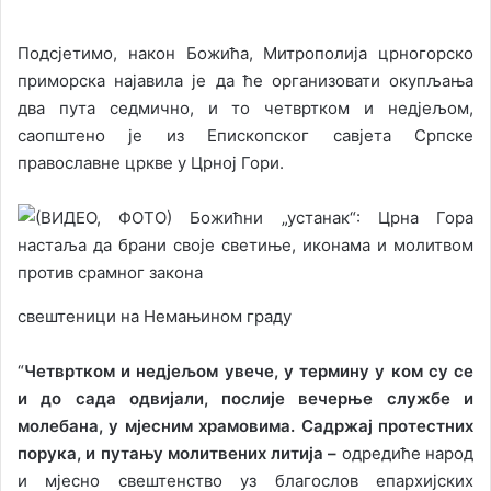
Подсјетимо, након Божића, Митрополија црногорско
приморска најавила је да ће организовати окупљања
два пута седмично, и то четвртком и недјељом,
саопштено је из Епископског савјета Српске
православне цркве у Црној Гори.
свештеници на Немањином граду
“
Четвртком и недјељом увече, у термину у ком су се
и до сада одвијали, послије вечерње службе и
молебана, у мјесним храмовима. Садржај протестних
порука, и путању молитвених литија –
одредиће народ
и мјесно свештенство уз благослов епархијских