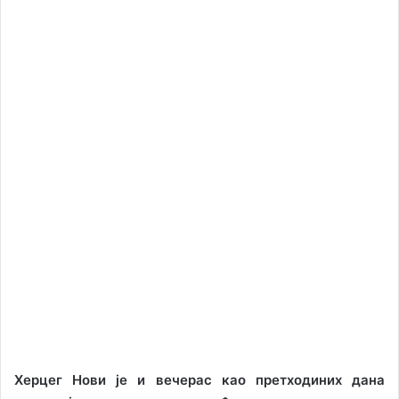
Херцег Нови је и вечерас као претходиних дана