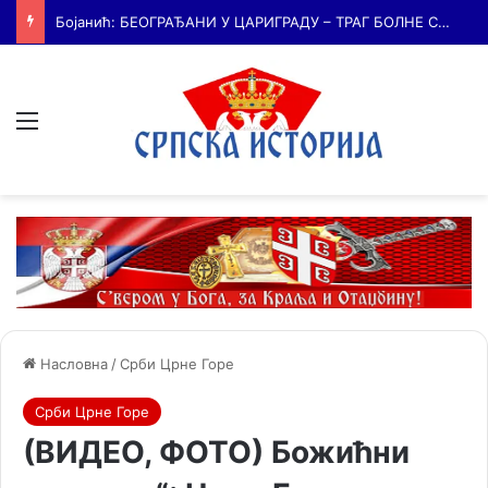
Бојанић: Србија се буди – али тек сада почиње најважнија битка
Мени
Насловна
/
Срби Црне Горе
Срби Црне Горе
(ВИДЕО, ФОТО) Божићни