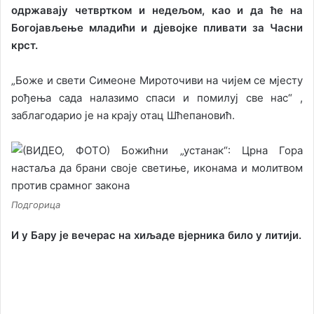
одржавају четвртком и недељом, као и да ће на
Богојављење младићи и дјевојке пливати за Часни
крст.
„Боже и свети Симеоне Мироточиви на чијем се мјесту
рођења сада налазимо спаси и помилуј све нас“ ,
заблагодарио је на крају отац Шћепановић.
Подгорица
И у Бару је вечерас на хиљаде вјерника било у литији.