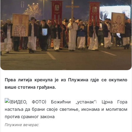
o
a
w
n
o
e
n
m
X
a
i
l
Прва литија кренула је из Плужина гдје се окупило
више стотина грађана.
Плужине вечерас