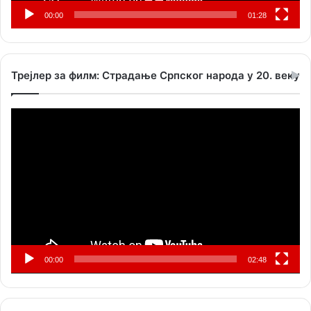
00:00
01:28
Трејлер за филм: Страдање Српског народа у 20. веку
Прегледач
видео
записа
00:00
02:48