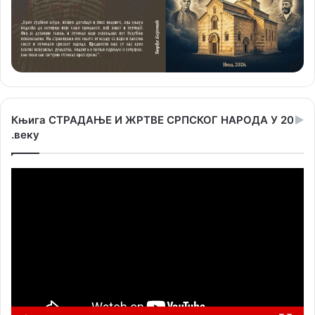
Књига СТРАДАЊЕ И ЖРТВЕ СРПСКОГ НАРОДА У 20
.веку
Прегледач
видео
записа