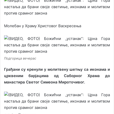
Молебан у Храму Христовог Васкресења
Подгорица вечерас
Грађани су кренули у молитвену шетњу са иконама и
црквеним барјацима од Саборног Храма до
манастира Светог Симеона Мироточивог.