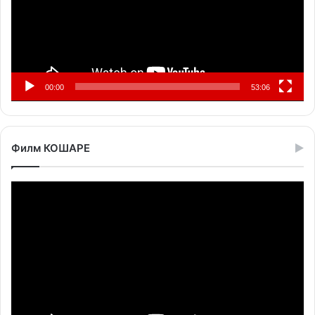
00:00
53:06
Филм КОШАРЕ
Прегледач
видео
записа