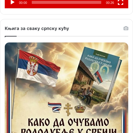
00:00
00:26
Књига за сваку српску кућу