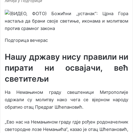
литија у Подгорици
Подгорица вечерас
Нашу државу нису правили ни
пирати ни освајачи, већ
светитељи
На Немањином граду свештеници Митрополије
одржали су молитву нако чега се вјерном народу
обратио отац Предраг Шћепановић.
„Ево нас на Немањином граду гдје рођен родоначелник
светородне лозе Немањића“, казао је отац Шћепановић,