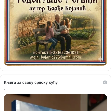
Књига за сваку српску кућу