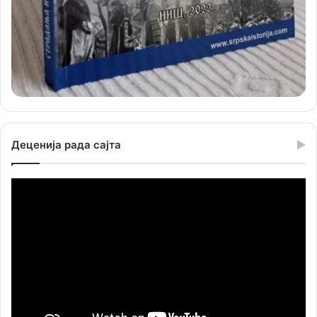
Деценија рада сајта
Прегледач
видео
записа