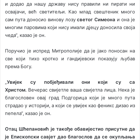
и додао да нашу државу нису правили ни пирати ни
освајачи, већ светитељи. Као млад свештеник много
сам пута доносио винову лозу
светог Симеона
и она је
многим паровима који нису имали дјецу доносила своја
чеда“, казао је он.
Поручио је испред Митрополије да је јако поносан на
све који тихо кротко и гандијевски показују љубав
према Богу.
„
Увијек су побјеђивали они који су са
Христом.
Вечерас свијетле ваша свијетла лица. Нека је
благословен овај град Подгорица који је много пута
страдао у историји, а који се увијек као феникс дизао из
пепела“, казао је он.
Отац Шћепановић је такође обавиjестио присутне да
је Епископски савјет дао благослов да се окупљања