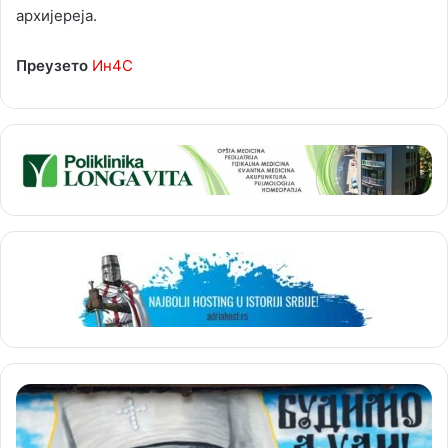
архијереја.
Преузето
Ин4С