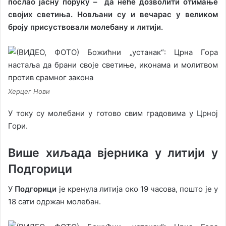
послао јасну поруку – да неће дозволити отимање
својих светиња. Новљани су и вечарас у великом
броју присуствовали молебану и литији.
Херцег Нови
У току су молебани у готово свим градовима у Црној
Гори.
Више хиљада вјерника у литији у
Подгорици
У
Подгорици
је кренула литија око 19 часова, пошто је у
18 сати одржан молебан.