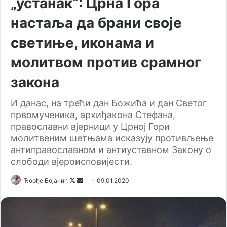
„устанак“: Црна Гора
настаља да брани своје
светиње, иконама и
молитвом против срамног
закона
И данас, на трећи дан Божића и дан Светог
првомученика, архиђакона Стефана,
православни вјерници у Црној Гори
молитвеним шетњама исказују противљење
антиправославном и антиуставном Закону о
слободи вјероисповијести.
Ђорђе Бојанић
F
S
09.01.2020
o
e
l
n
l
d