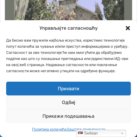
Управљајте сагласношћу
Да бисмо вам пружили најбоља искуства, користимо технологије
попут колачића за чување и/или приступ информацијама о уређају.
Сагласност за ове технологије ће нам омогућити да обрађујемо
податке као што су понашање прегледања или јединствени ИД-ови
на овој веб страници. Недавање сагласности или повлачење
сагласности може негативно утицати на одређене функције.
Прихвати
Одбиј
Прикажи подешавања
Политика колачића
Заштита приватности
Serbian