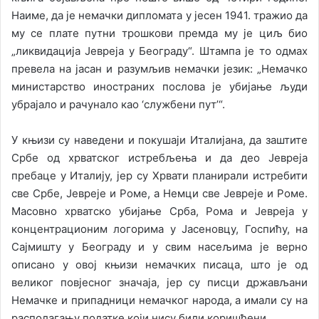
Наиме, да је немачки дипломата у јесен 1941. тражио да
му се плате путни трошкови премда му је циљ био
„ликвидација Јевреја у Београду“. Штампа је то одмах
превела на јасан и разумљив немачки језик: „Немачко
министарство иностраних послова је убијање људи
убрајало и рачунало као ‘службени пут’“.
У књизи су наведени и покушаји Италијана, да заштите
Србе од хрватског истребљења и да део Јевреја
пребаце у Италију, јер су Хрвати планирали истребити
све Србе, Јевреје и Роме, а Немци све Јевреје и Роме.
Масовно хрватско убијање Срба, Рома и Јевреја у
концентрационим логорима у Јасеновцу, Госпићу, на
Сајмишту у Београду и у свим насељима је верно
описано у овој књизи немачких писаца, што је од
великог повјесног значаја, јер су писци држављани
Немачке и припадници немачког народа, а имали су на
располагању податке који нису били коришћени.