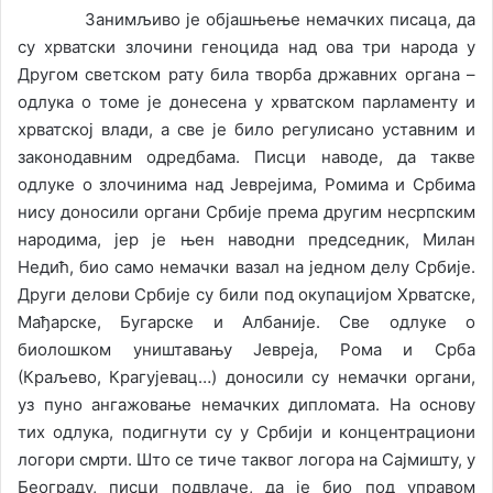
Занимљиво је објашњење немачких писаца, да
су хрватски злочини геноцида над ова три народа у
Другом светском рату била творба државних органа –
одлука о томе је донесена у хрватском парламенту и
хрватској влади, а све је било регулисано уставним и
законодавним одредбама. Писци наводе, да такве
одлуке о злочинима над Јеврејима, Ромима и Србима
нису доносили органи Србије према другим несрпским
народима, јер је њен наводни председник, Милан
Недић, био само немачки вазал на једном делу Србије.
Други делови Србије су били под окупацијом Хрватске,
Мађарске, Бугарске и Албаније. Све одлуке о
биолошком уништавању Јевреја, Рома и Срба
(Краљево, Крагујевац…) доносили су немачки органи,
уз пуно ангажовање немачких дипломата. На основу
тих одлука, подигнути су у Србији и концентрациони
логори смрти. Што се тиче таквог логора на Сајмишту, у
Београду, писци подвлаче, да је био под управом