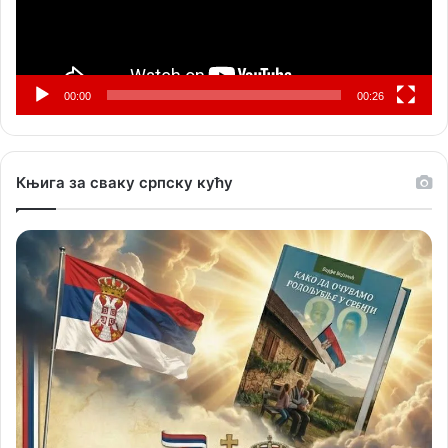
00:00
00:26
Књига за сваку српску кућу