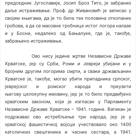
председник Југославије, Јосип Броз Тито, је забранио
даље истраживање. Проф. др Живановић је записао у
својим књигама, да је то била тек половина откопаних
гробова, а да се масовне гробнице истог логора налазе
и у Босни, недалеко од Бањалуке, где је, такође,
забрањено истраживање.
Ово нису једине жртве Независне Државе
Хрватске, јер су Срби, Роми и Јевреји убијани и у
бројним другим логорима смрти, а сваки држављанин
Хрватске је, такође, могао убити припадника српског,
јеврејског и ромског народа и преузети
његову целокупну имовину, јер је то било предвиђено
хрватским законом, који је изгласан у Парламенту
Независне Државе Хрватске – 1941. године. Ватикан је
подржавао ово истребљење три народа, јер је у
хрватској фашистичкој војсци учествовало око 1400
католичких свештеника и часних сестара, а 1941.