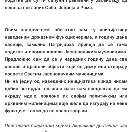
податке да су ти сапуни прављени у Јасеновцу од
лешева покланих Срба, Јевреја и Рома.
Овим сведочењем, обогатио сам ту иницијативу
наведеним државним функционерима, а годину дана
касније, замолио Патријарха Иринеја да се тамо
подигне и спомен капела Јасеновачким мученицима.
Предложио сам да се у наредних годину дана све
капеле и црквени објекти који се дижу или отварају
посвете Светим Јасеновачким мученицима.
Ни на једну од наведених иницијатива никад нисам
добио потврдан одговор иако сам предлагао да ми
украду идеје, поклоне их својим политичким или
црквеним миљеницима које желе да изгурају на неке
функције – само да се посао заврши.
Поштовани пријатељи којима Академија доставља ове