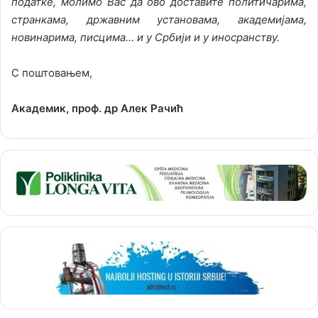
податке, молимо Вас да ово доставите политичарима,
странкама, државним установама, академијама,
новинарима, писцима… и у Србији и у иносранству.
С поштовањем,
Академик, проф. др Алек Рачић