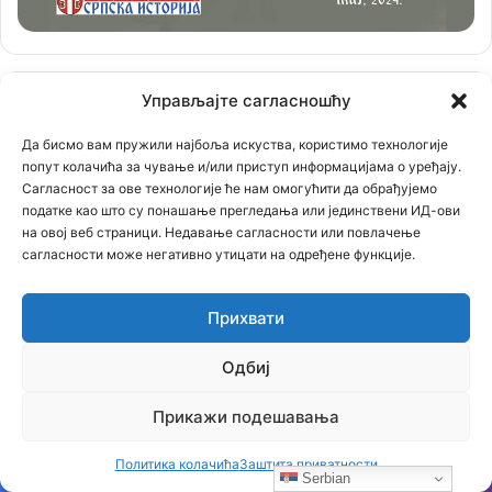
Управљајте сагласношћу
Да бисмо вам пружили најбоља искуства, користимо технологије
попут колачића за чување и/или приступ информацијама о уређају.
Сагласност за ове технологије ће нам омогућити да обрађујемо
податке као што су понашање прегледања или јединствени ИД-ови
на овој веб страници. Недавање сагласности или повлачење
сагласности може негативно утицати на одређене функције.
Прихвати
Одбиј
Прикажи подешавања
Политика колачића
Заштита приватности
Serbian