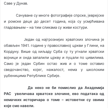
Саве у Дунав.
Сачуване су многе фотографије спрске, јеврејске
и ромске деце до десет година, која су усмрћивана
гладовањем – на тим сликама су живи костури.
Један од најгрознијих хрватских злочина је
обављен 1941. године у православној цркви у Глини, на
Кордуну. Више од хиљаду Срба су ту угнали хрватски
војници и онда запалили цркву и пуцали по цивилима.
Само је један Србин остао жив и о томе оставио
сведочанство, којег, нажалост, нема у школским
уџбеницима Републике Србије.
Да неко не би помислио да Академија
РАС увеличава хрватске злочине, ево података од
немачких историчара о томе – истоветни су овима
које смо навели.