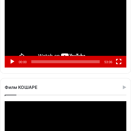
Прегледач
видео
записа
00:00
53:06
Филм КОШАРЕ
Прегледач
видео
записа