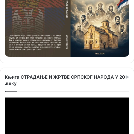
Књига СТРАДАЊЕ И ЖРТВЕ СРПСКОГ НАРОДА У 20
.веку
Прегледач
видео
записа