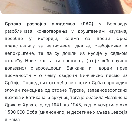
Српска развојна академија (РАС)
у Београду
разобличава кривотворења у друштвеним наукама,
посебно у историји, којима се преци Срба
представљају за неписмене, дивље, разбојничке и
непокрштене, те да су дошли из Русије у седмом
столећу Нове ере, а ти преци су (то је већ научно
доказано) староседеоци Балкана и творци прве
писмености – о чему сведочи Винчанско писмо из
Србије. Последњих столећа се против Срба спроводио
злочин геноцида од стране Турске, западноевропских
држава и Ватикана, а врхунац тога је обавила Независна
Држава Хрватска, од 1941. до 1945, кад је усмртила око
1.500.000 Срба (милионипо) и десетине хиљада Јевреја
и Рома.