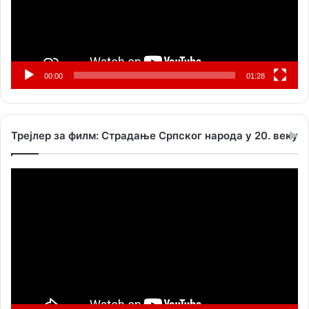
00:00
01:28
Трејлер за филм: Страдање Српског народа у 20. веку
Прегледач
видео
записа