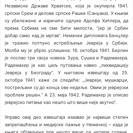
Независне Државе Хрватске, која је окупирла 1941.
српски Срем и делове српске Рашке (Санџака). У књизи
су убележене и изричите одлуке Адолфа Хитлера, да
према Србима не сме бити милости, ”јер је Србин
добар само кад је мртав”. Немачки дипломата Бенцлер
је тражио потпуно истребљење Јевреја у Србији.
Молба му је убрзо услишена: 16. октобра 1941. Берлин
је послао три своја човека: Зура, Сушка и Радемахера.
Радемахер је као циљ путовања навео „ликвидацију
Јевреја у Београду“. У његовом извештају од 25.
октобра 1941. каже се следеће: „Јевреји, мушкарци,
пострељани су до конца ове недеље. Овим је јеврејски
проблем решен.“ А 23. маја 1942. Радемахер је описао
јеврејско питање као нешто што више није акутно“.
Управо овај део извештаја изазвао је највиши степен
запрепашћења и медијске пажње у Немачкој – када је
књига објављена пре нешто више од четири године.