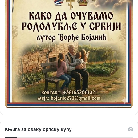
Књига за сваку српску кућу