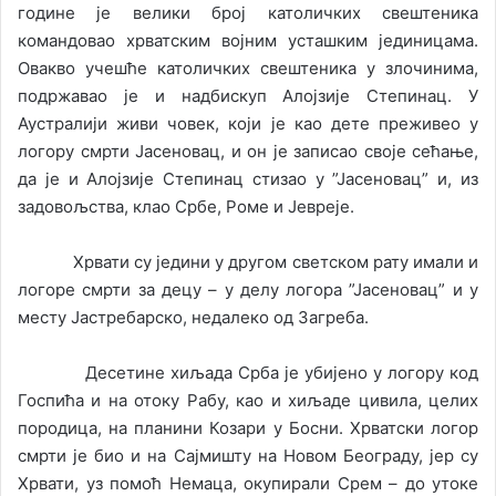
године је велики број католичких свештеника
командовао хрватским војним усташким јединицама.
Овакво учешће католичких свештеника у злочинима,
подржавао је и надбискуп Алојзије Степинац. У
Аустралији живи човек, који је као дете преживео у
логору смрти Јасеновац, и он је записао своје сећање,
да је и Алојзије Степинац стизао у ”Јасеновац” и, из
задовољства, клао Србе, Роме и Јевреје.
Хрвати су једини у другом светском рату имали и
логоре смрти за децу – у делу логора ”Јасеновац” и у
месту Јастребарско, недалеко од Загреба.
Десетине хиљада Срба је убијено у логору код
Госпића и на отоку Рабу, као и хиљаде цивила, целих
породица, на планини Козари у Босни. Хрватски логор
смрти је био и на Сајмишту на Новом Београду, јер су
Хрвати, уз помоћ Немаца, окупирали Срем – до утоке