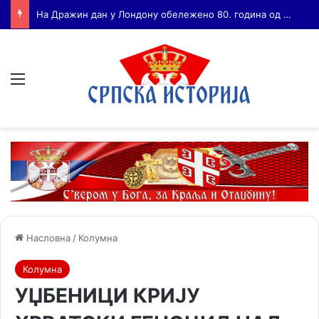
Бојанић: ВОЈА ТАНКОСИЋ – ЧОВЕК КОГА СУ СЕ ПЛАШИЛИ И ЖИВОГ И МРТВОГ, а нема ни споненик
Мени
Насловна
/
Колумна
Колумна
УЏБЕНИЦИ КРИЈУ