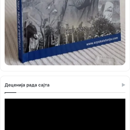
Деценија рада сајта
Прегледач
видео
записа