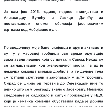
Ја
сам још 2015. године, поднео иницијативе и
Александру Вучићу и Извици Дачићу за
постављањем спомен обележја јасеновачким
жртвама код Небојшине куле.
По сведочењу моје баке, скојевци и други активисти
су ту у масовној гробници сво време окупације
закопавали лешеве који су плутали Савом. Некад су
се заглављивали код железничког моста, па их је
немачка команда минама дробила, а те делове тела
су грађани скупљали и закопавали у исту гробницу.
Смрад се ширио од Теразија до Сењака,али није то
једино што се у Београду знало о Јасеновцу. Немачко
следовање је садржало и сапун произведен у НДХ,
који је немачка команда обуставила када је добила