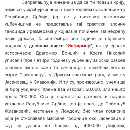
Запрепашћује чињеница да се ти подаци крију,
чиме се ускраћује знање о томе младим покољењима у
Републици Србији, јер се у њиховим школским
уџбеницима не представља тај хрватски злочин
геноцида у размерама у којима је почињен. На несрећу
наше државе, 4. септембра ове године је објављен
податак у
дневном листо ”
Информер
”
, да су српски
историчари: Драгомир Бонџић и Коста Николић
уписали (пре четири године) у уџбенику за осми разред
основне школе само 15 реченица о највећем логору
смрти ”Јасеновцу”, у Другом светском рату, у месту
Јасеновац, у Славонији. И ту су, произвољно, унели да
је број убијених (према два извора): 50.000, или нешто
преко 100.000. Ово је срамота за државне и научне
установе Републике Србије, јер је проф. др Србољуб
Живановић, настањен у Лондону, био члан комисије
која је откопавала масовне гробнице око Јасеновца и
кад су дошли до бројке од 400.000 убијених,