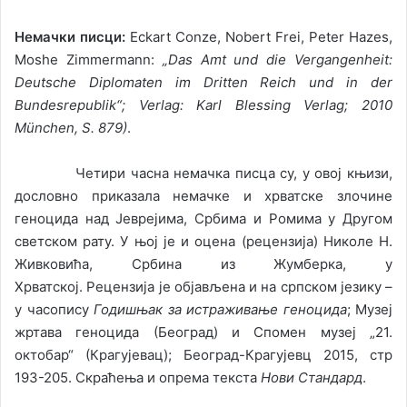
Немачки писци:
Eckart Conze, Nobert Frei, Peter Hazes,
Moshe Zimmermann:
„Das Amt und die Vergangenheit:
Deutsche Diplomaten im Dritten Reich und in der
Bundesrepublik“; Verlag: Karl Blessing Verlag; 2010
München, S. 879)
.
Четири часна немачка писца су, у овој књизи,
дословно приказала немачке и хрватске злочине
геноцида над Јеврејима, Србима и Ромима у Другом
светском рату. У њој је и оцена (рецензија) Николе Н.
Живковића, Србина из Жумберка, у
Хрватској. Рецензија је објављена и на српском језику –
у часопису
Годишњак за истраживање геноцида
; Музеј
жртава геноцида (Београд) и Спомен музеј „21.
октобар“ (Крагујевац); Београд-Крагујевц 2015, стр
193-205. Скраћења и опрема текста
Нови Стандард
.