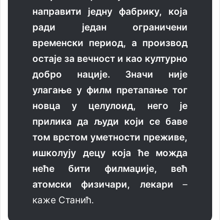
направити једну фабрику, која
ради један ограничени
временски период, а производ
остаје за вечност и као културно
добро нације. Значи није
улагање у филм претапање тог
новца у целулоид, него је
прилика да људи који се баве
том врстом уметности преживе,
ишколују децу која ће можда
неће бити филмаџије, већ
атомски физичари, лекари
–
каже Станић.