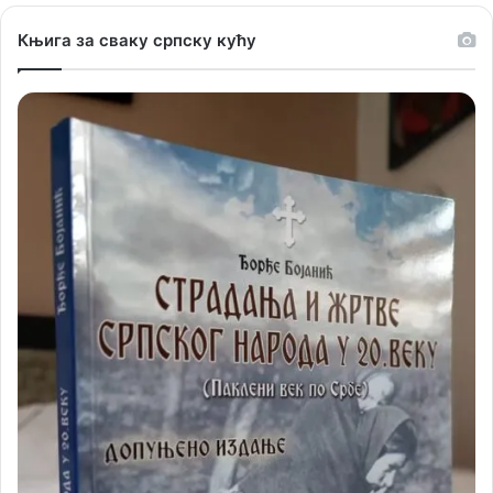
Књига за сваку српску кућу