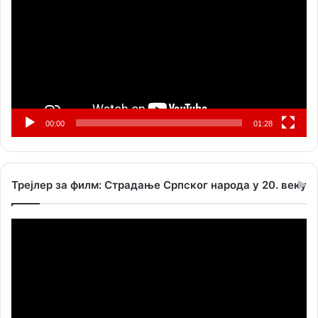
записа
00:00
01:28
Трејлер за филм: Страдање Српског народа у 20. веку
Прегледач
видео
записа