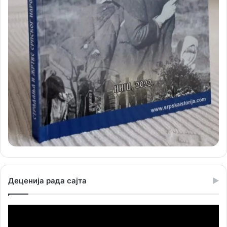
Деценија рада сајта
Прегледач
видео