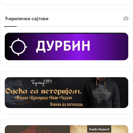
е
Ћирилички сајтови