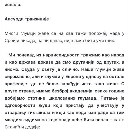
испало.
Апсурди транзиције
Многи глумци жале се на све тежи положај, мада у
Србији никада, па ни данас, није лако бити уметник.
–
Ми понекад из нарцисоидности тражимо као народ
и као држава доказе да смо другачији од других, а
нисмо. Свуда у свету је слично. Наши глумци живе
сиромашно, али и глумци у Европи у односу на остале
професије где се боље зарађује исто тако живе. С
друге стране, имамо безброј академија, сваке године
добијамо стотине школованих глумаца. Питање је
одговорности људи који пристају да учествују у
стварању тих школа и који као педагози раде са тим
младим људима за које знају неће бити посла
– каже
Станић и додаје: