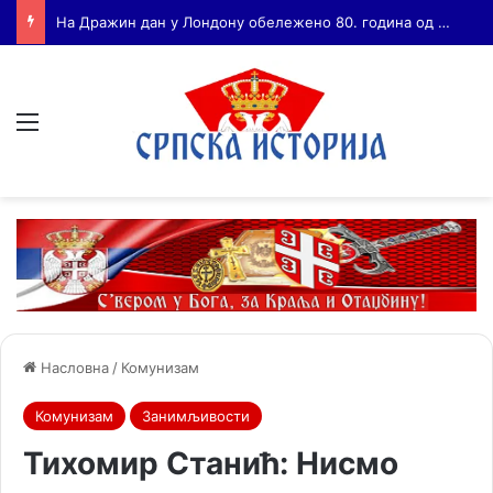
Бојанић: ВОЈА ТАНКОСИЋ – ЧОВЕК КОГА СУ СЕ ПЛАШИЛИ И ЖИВОГ И МРТВОГ, а нема ни споненик
Мени
Насловна
/
Комунизам
Комунизам
Занимљивости
Тихомир Станић: Нисмо