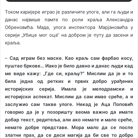
Током каријере играо је различите улоге, али га људи и
данас највише памте по роли краља Александра
Обреновића. Мада, улога инспектора Марјановића у
серији „Убице мог оца“ на добром је путу да засени и
краља.
–
Сад играм без маске. Као краљ сам фарбао косу,
пуштао бркове… Иако је било давно и данас људи кад
ме виде кажу: „Где си, краљу?“ Мислим да је и то
била једна од ретких и првих добро урађених
историјских серија. Имала је мелодрамски и
историјски аспекат. Мислим да сам имао среће, а и
заслужио сам такве улоге. Некад је Аца Поповић
говорио да је у позоришту веома важно да имате
добар текст, редитеља, али ако немате и мало среће,
немате добре представе. Мора мало да се поспе
златни прах, да се деси магија да би све то добро