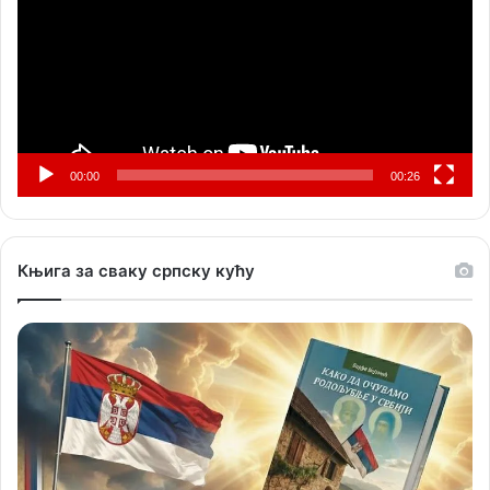
00:00
00:26
Књига за сваку српску кућу