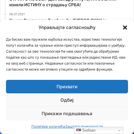
изнели ИСТИНУ о страдању СРБА!
06.07.2021
Књига Владимира Ђорђевића ТИГРОВ СКОК је
предодређена за наследника Кума или Скарфејса, јер
Управљајте сагласношћу
свака држава има мафију, али ни једна мафија нема
државу, као ЈА! Аркан
Да бисмо вам пружили најбоља искуства, користимо технологије
попут колачића за чување и/или приступ информацијама о уређају.
26.02.2021
Сагласност за ове технологије ће нам омогућити да обрађујемо
ОТKРИВАМО ТАЈНУ СТАРУ 75 ГОДИНА: Лешеве из
податке као што су понашање прегледања или јединствени ИД-ови
Јасеновца сахранили на Kалемегдану!
на овој веб страници. Недавање сагласности или повлачење
сагласности може негативно утицати на одређене функције.
Прихвати
Одбиј
Прикажи подешавања
Политика колачића
Заштита приватности
Serbian