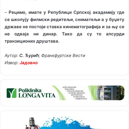
–
Рецимо, имате у Републици Српској академију где
се школују филмски редитељи, сниматељи а у буџету
државе не постоји ставка кинематографија и за њу се
не одваја ни динар. Тако да су то апсурди
транзиционих друштава.
Аутор:
С. Ђурић
; Франкфуртске Вести
Извор:
Јадовно