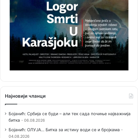
Најновији чланци
Бојанић: Србија се буди – али тек сада почиње најважнија
битка
06.08.2026
Бојанић: ОЛУЈА… Битка за истину води се и бројкама
04.08.2026