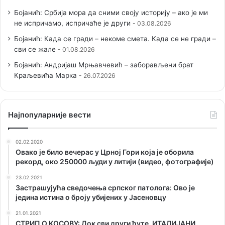
Бојанић: Србија мора да сними своју историју – ако је ми
не испричамо, испричаће је други
03.08.2026
Бојанић: Када се гради – некоме смета. Када се не гради –
сви се жале
01.08.2026
Бојанић: Андријаш Мрњавчевић – заборављени брат
Краљевића Марка
26.07.2026
Наjпопуларније вести
02.02.2020
Овако је било вечерас у Црној Гори која је оборила
рекорд, око 250000 људи у литији (видео, фотографије)
23.02.2021
Застрашујућа сведочења српског патолога: Ово је
једина истина о броју убијених у Јасеновцу
21.01.2021
СТРИП О KОСОВУ: Док сви други ћуте, ИТАЛИЈАНИ