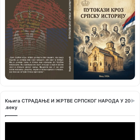
Књига СТРАДАЊЕ И ЖРТВЕ СРПСКОГ НАРОДА У 20
.веку
Прегледач
видео
записа