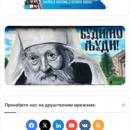
Пронађите нас на друштвеним мрежама:
F
X
L
Y
v
R