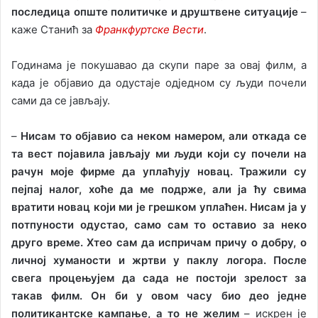
последица опште политичке и друштвене ситуације
–
каже Станић за
Франкфуртске Вести
.
Годинама је покушавао да скупи паре за овај филм, а
када је објавио да одустаје одједном су људи почели
сами да се јављају.
–
Нисам то објавио са неком намером, али откада се
та вест појавила јављају ми људи који су почели на
рачун моје фирме да уплаћују новац. Тражили су
пејпај налог, хоће да ме подрже, али ја ћу свима
вратити новац који ми је грешком уплаћен. Нисам ја у
потпуности одустао, само сам то оставио за неко
друго време. Хтео сам да испричам причу о добру, о
личној хуманости и жртви у паклу логора. После
свега процењујем да сада не постоји зрелост за
такав филм. Он би у овом часу био део једне
политикантске кампање, а то не желим
– искрен је