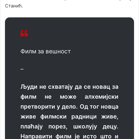
Станић.
Филм за вешност
–
Људи не схватају да се новац за
филм не може алхемијски
претворити у дело. Од тог новца
живе филмски радници живе,
плаћају порез, школују децу.
Направити филм је исто што и