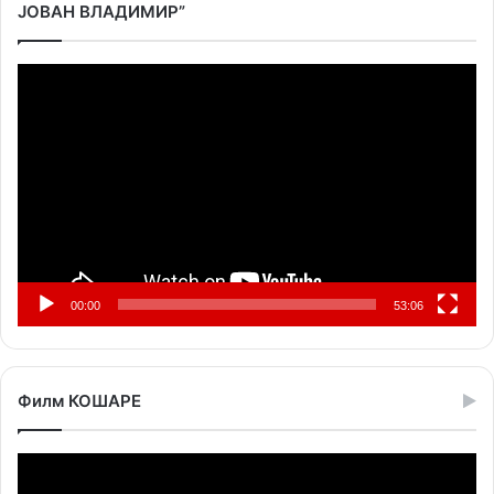
ЈОВАН ВЛАДИМИР”
Прегледач
видео
записа
00:00
53:06
Филм КОШАРЕ
Прегледач
видео