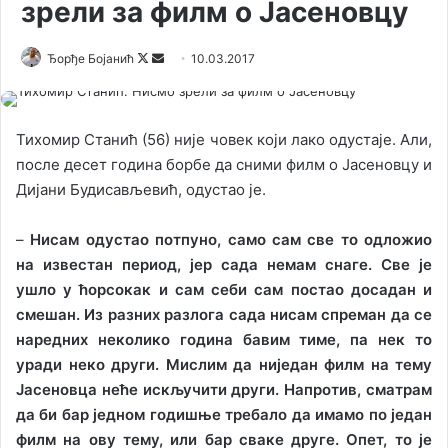
зрели за филм о Јасеновцу
Ђорђе Бојанић
F
S
10.03.2017
o
e
l
n
l
d
Тихомир Станић (56) није човек који лако одустаје. Али,
o
a
после десет година борбе да сними филм о Јасеновцу и
w
n
Дијани Будисављевић, одустао је.
o
e
n
m
–
Нисам одустао потпуно, само сам све то одложио
X
a
на известан период, јер сада немам снаге. Све је
i
ушло у ћорсокак и сам себи сам постао досадан и
l
смешан. Из разних разлога сада нисам спреман да се
наредних неколико година бавим тиме, па нек то
уради неко други. Мислим да ниједан филм на тему
Јасеновца неће искључити други. Напротив, сматрам
да би бар једном годишње требало да имамо по један
филм на ову тему, или бар сваке друге. Опет, то је