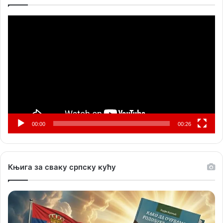
Прегледач
видео
записа
00:00
00:26
Књига за сваку српску кућу