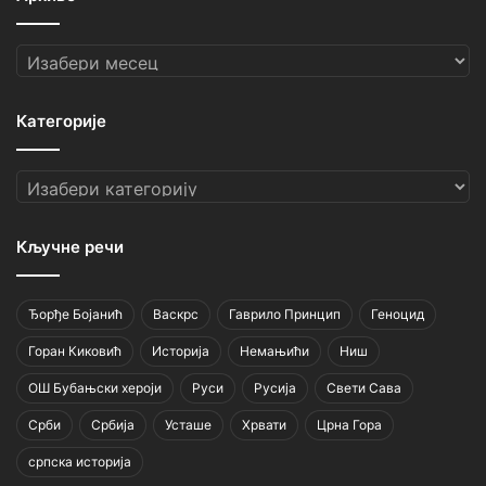
Архиве
Категорије
Категорије
Кључне речи
Ђорђе Бојанић
Васкрс
Гаврило Принцип
Геноцид
Горан Киковић
Историја
Немањићи
Ниш
ОШ Бубањски хероји
Руси
Русија
Свети Сава
Срби
Србија
Усташе
Хрвати
Црна Гора
српска историја