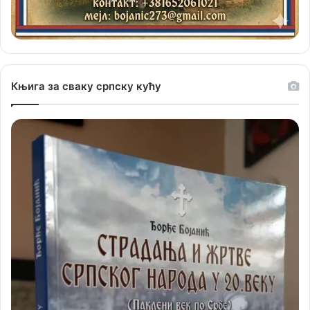
Књига за сваку српску кућу