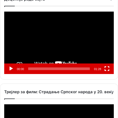
Прегледач
видео
записа
00:00
01:28
Трејлер за филм: Страдање Српског народа у 20. веку
Прегледач
видео
записа