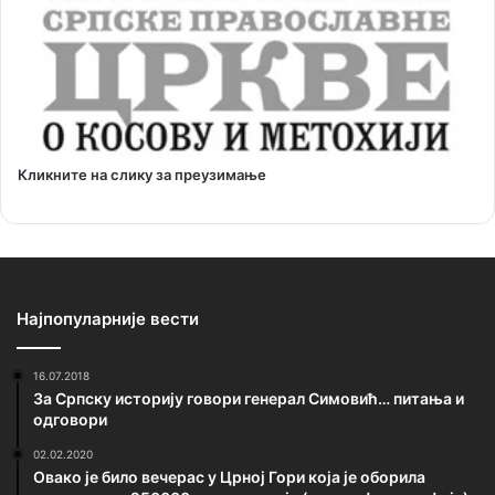
Кликните на слику за преузимање
Најпопуларније вести
16.07.2018
За Српску историју говори генерал Симовић… питања и
одговори
02.02.2020
Овако је било вечерас у Црној Гори која је оборила