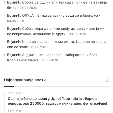
Бојанић: Србија се буди – али тек сада почиње најважнија
битка
06.08.2026
Бојанић: ОЛУЈА… Битка за истину води се и бројкама
04.08.2026
Бојанић: Србија мора да сними своју историју – ако је ми
не испричамо, испричаће је други
03.08.2026
Бојанић: Када се гради – некоме смета. Када се не гради –
сви се жале
01.08.2026
Бојанић: Андријаш Мрњавчевић – заборављени брат
Краљевића Марка
26.07.2026
Наjпопуларније вести
02.02.2020
Овако је било вечерас у Црној Гори која је оборила
рекорд, око 250000 људи у литији (видео, фотографије)
23.02.2021