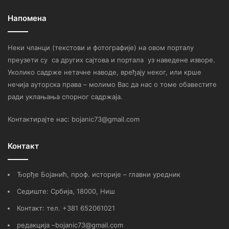
Напомена
Неки чланци (текстови и фотографије) на овом порталу
преузети су са других сајтова и портала уз наведене изворе.
Уколико садрже нетачне наводе, вређају неког, или крше
нечија ауторска права – молимо Вас да нас о томе обавестите
ради уклањања спорног садржаја.
Контактирајте нас: bojanic73@gmail.com
Контакт
Ђорђе Бојанић, проф. историје – главни уредник
Седиште: Србија, 18000, Ниш
Контакт: тел. +381 652061021
редакција –bojanic73@gmail.com