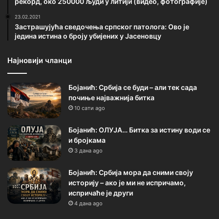
рекорд, око 250000 људи у литији (видео, фотографије)
23.02.2021
Застрашујућа сведочења српског патолога: Ово је
једина истина о броју убијених у Јасеновцу
Најновији чланци
Бојанић: Србија се буди – али тек сада
почиње најважнија битка
10 сати ago
Бојанић: ОЛУЈА… Битка за истину води се
и бројкама
3 дана ago
Бојанић: Србија мора да сними своју
историју – ако је ми не испричамо,
испричаће је други
4 дана ago