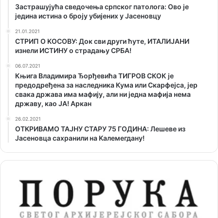
Застрашујућа сведочења српског патолога: Ово је
једина истина о броју убијених у Јасеновцу
21.01.2021
СТРИП О KОСОВУ: Док сви други ћуте, ИТАЛИЈАНИ
изнели ИСТИНУ о страдању СРБА!
06.07.2021
Књига Владимира Ђорђевића ТИГРОВ СКОК је
предодређена за наследника Кума или Скарфејса, јер
свака држава има мафију, али ни једна мафија нема
државу, као ЈА! Аркан
26.02.2021
ОТKРИВАМО ТАЈНУ СТАРУ 75 ГОДИНА: Лешеве из
Јасеновца сахранили на Kалемегдану!