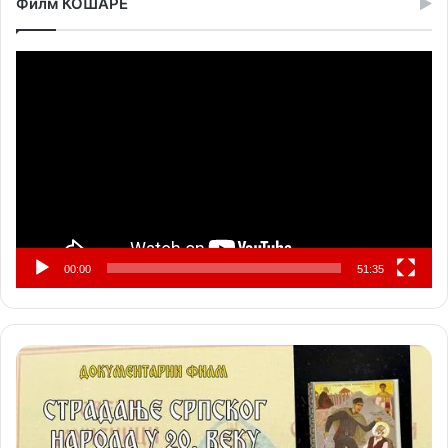
Филм КОШАРЕ
Прегледач
видео
записа
00:00
51:35