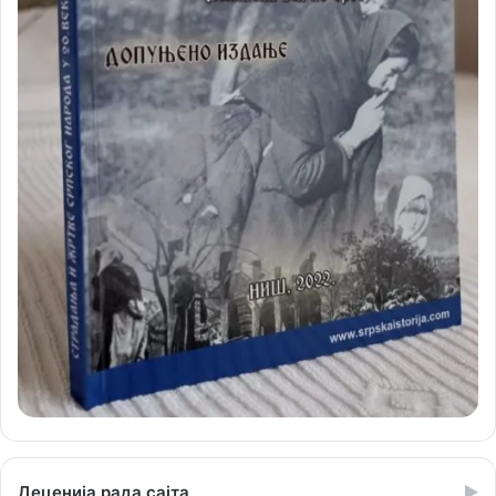
Деценија рада сајта