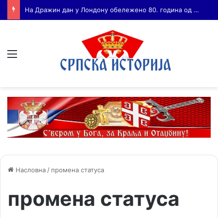
Бојанић: ВОЈА ТАНКОСИЋ – ЧОВЕК КОГА СУ СЕ ПЛАШИЛИ И ЖИВОГ И МРТВОГ, а нема ни споненик
Мени
Насловна
/
промена статуса
промена статуса