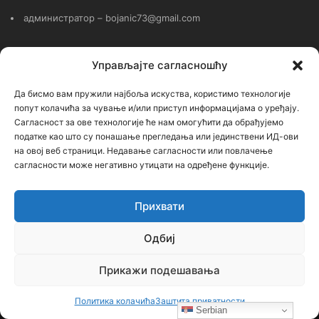
администратор – bojanic73@gmail.com
…
Управљајте сагласношћу
Сајт није под финансијским, политичким и идеолошким
Да бисмо вам пружили најбоља искуства, користимо технологије
утицајем ни једне политичке опције или организације. Сајт није
попут колачића за чување и/или приступ информацијама о уређају.
профитабилан, заснива се на добровољном раду.
Сагласност за ове технологије ће нам омогућити да обрађујемо
податке као што су понашање прегледања или јединствени ИД-ови
на овој веб страници. Недавање сагласности или повлачење
сагласности може негативно утицати на одређене функције.
Пријавите се на наш бесплатни Билтен (newsletter)
Прихвати
Унесите
Одбиј
Вашу
мејл
адресу
Прикажи подешавања
Политика колачића
Заштита приватности
Serbian