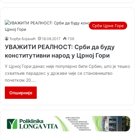
Срби Црне Горе
Ђорђе Бојанић
18.08.2017
736
УВАЖИТИ РЕАЛНОСТ: Срби да буду
конститутивни народ у Црној Гори
У Црној Гори данас није популарно бити Србин, што је тешко
схватљив парадокс у држави чије се становништво
почетком 20.…
Опширније