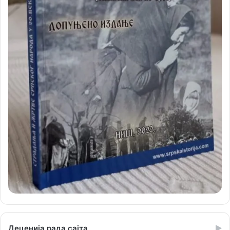
Деценија рада сајта