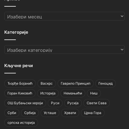
Архиве
Категорије
Категорије
Кључне речи
Ђорђе Бојанић
Васкрс
Гаврило Принцип
Геноцид
Горан Киковић
Историја
Немањићи
Ниш
ОШ Бубањски хероји
Руси
Русија
Свети Сава
Срби
Србија
Усташе
Хрвати
Црна Гора
српска историја