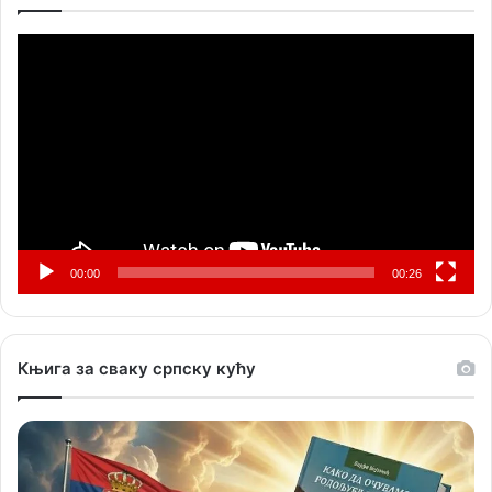
Прегледач
видео
записа
00:00
00:26
Књига за сваку српску кућу