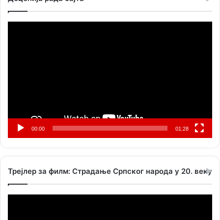
Прегледач
видео
записа
00:00
01:28
Трејлер за филм: Страдање Српског народа у 20. веку
Прегледач
видео
записа