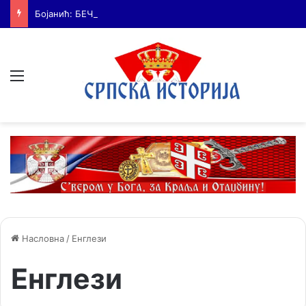
Бојанић: БЕЧ – ГРАД У КОМЕ ЈЕ КУЦАЛО СРЦЕ СРПСКЕ КУЛТУРЕ и место где су се сударале две визије српске будућности
Мени
Насловна
/
Енглези
Енглези