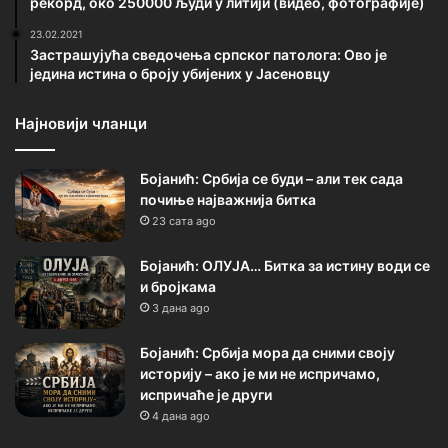
рекорд, око 250000 људи у литији (видео, фотографије)
23.02.2021
Застрашујућа сведочења српског патолога: Ово је
једина истина о броју убијених у Јасеновцу
Најновији чланци
Бојанић: Србија се буди – али тек сада
почиње најважнија битка
23 сата ago
Бојанић: ОЛУЈА… Битка за истину води се
и бројкама
3 дана ago
Бојанић: Србија мора да сними своју
историју – ако је ми не испричамо,
испричаће је други
4 дана ago