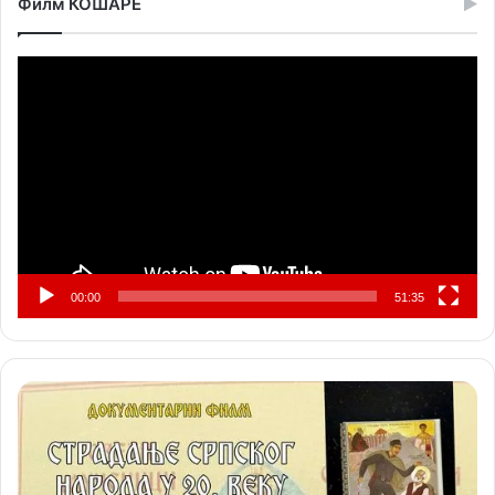
Филм КОШАРЕ
Прегледач
видео
записа
00:00
51:35