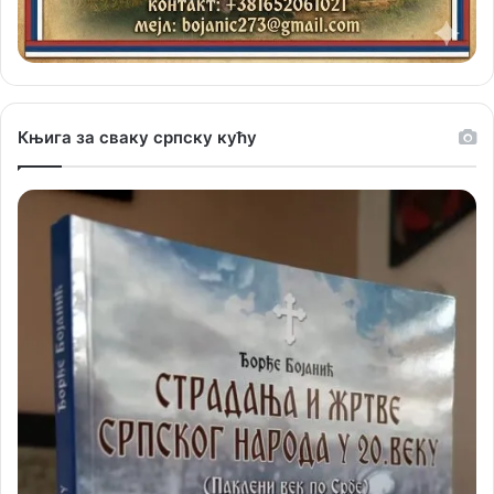
Књига за сваку српску кућу