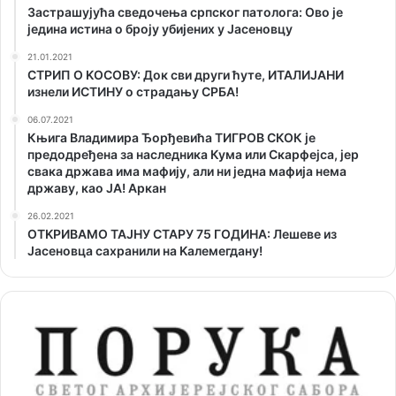
Застрашујућа сведочења српског патолога: Ово је
једина истина о броју убијених у Јасеновцу
21.01.2021
СТРИП О KОСОВУ: Док сви други ћуте, ИТАЛИЈАНИ
изнели ИСТИНУ о страдању СРБА!
06.07.2021
Књига Владимира Ђорђевића ТИГРОВ СКОК је
предодређена за наследника Кума или Скарфејса, јер
свака држава има мафију, али ни једна мафија нема
државу, као ЈА! Аркан
26.02.2021
ОТKРИВАМО ТАЈНУ СТАРУ 75 ГОДИНА: Лешеве из
Јасеновца сахранили на Kалемегдану!