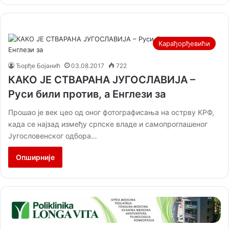
Карађорђевићи
Ђорђе Бојанић
03.08.2017
722
КАКО ЈЕ СТВАРАНА ЈУГОСЛАВИЈА –
Руси били против, а Енглези за
Прошао је век цео од оног фотографисања на острву КРФ,
када се најзад између српске владе и самопроглашеног
Југословенског одбора…
Опширније