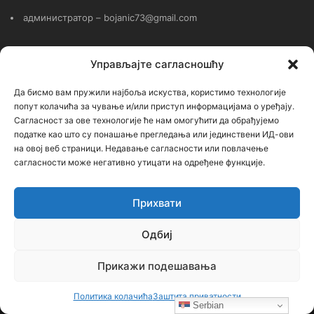
администратор – bojanic73@gmail.com
…
Управљајте сагласношћу
Сајт није под финансијским, политичким и идеолошким
Да бисмо вам пружили најбоља искуства, користимо технологије
утицајем ни једне политичке опције или организације. Сајт није
попут колачића за чување и/или приступ информацијама о уређају.
профитабилан, заснива се на добровољном раду.
Сагласност за ове технологије ће нам омогућити да обрађујемо
податке као што су понашање прегледања или јединствени ИД-ови
на овој веб страници. Недавање сагласности или повлачење
сагласности може негативно утицати на одређене функције.
Пријавите се на наш бесплатни Билтен (newsletter)
Прихвати
Унесите
Одбиј
Вашу
мејл
адресу
Прикажи подешавања
Политика колачића
Заштита приватности
Serbian