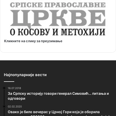
Кликните на слику за преузимање
Најпопуларније вести
16.07.2018
За Српску историју говори генерал Симовић… питања и
одговори
02.02.2020
Овако је било вечерас у Црној Гори која је оборила