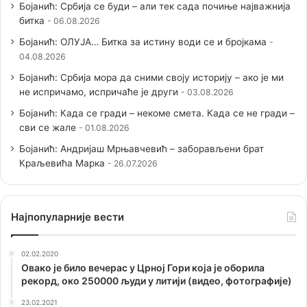
Бојанић: Србија се буди – али тек сада почиње најважнија
битка
06.08.2026
Бојанић: ОЛУЈА… Битка за истину води се и бројкама
04.08.2026
Бојанић: Србија мора да сними своју историју – ако је ми
не испричамо, испричаће је други
03.08.2026
Бојанић: Када се гради – некоме смета. Када се не гради –
сви се жале
01.08.2026
Бојанић: Андријаш Мрњавчевић – заборављени брат
Краљевића Марка
26.07.2026
Наjпопуларније вести
02.02.2020
Овако је било вечерас у Црној Гори која је оборила
рекорд, око 250000 људи у литији (видео, фотографије)
23.02.2021