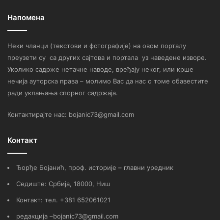
Напомена
Неки чланци (текстови и фотографије) на овом порталу
преузети су са других сајтова и портала уз наведене изворе.
Уколико садрже нетачне наводе, вређају неког, или крше
нечија ауторска права – молимо Вас да нас о томе обавестите
ради уклањања спорног садржаја.
Контактирајте нас: bojanic73@gmail.com
Контакт
Ђорђе Бојанић, проф. историје – главни уредник
Седиште: Србија, 18000, Ниш
Контакт: тел. +381 652061021
редакција –bojanic73@gmail.com