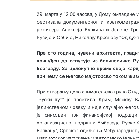
29. марта у 12.00 часова, у Дому омладине 
фестивала документарног и краткометра
режисера Алексеја Буркина и Јелене Гро
Русије и Србије, Николају Краснову “Од дужн
Пре сто година, чувени архитекта, гради
принуђен да отпутује из бољшевичке Ру
Београду. За целокупно време своје кари
при чему се његово мајсторсво током жив
При стварању дела сниматељска група Студи
“Руски пут” је посетила: Крим, Москву, 
јединственом човеку и није случајно њего
је снимљен при финансијској подршци
организационој подршци Амбасаде Руске Ф
Балкану”, Српског одељења Међународног д
Патриотског удружења “Светосавско јединст