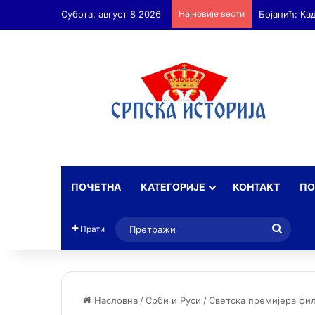
Субота, август 8 2026
Најновије вести
Бојанић: А
ПОЧЕТНА
КАТЕГОРИЈЕ
КОНТАКТ
ПО
Прет
Прати
Насловна
/
Срби и Руси
/
Светска премијера фил