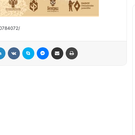
00784072/
LinkedIn
VKontakte
Skype
Messenger
Подели путем мејла
Штампај