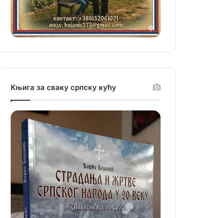
Књига за сваку српску кућу