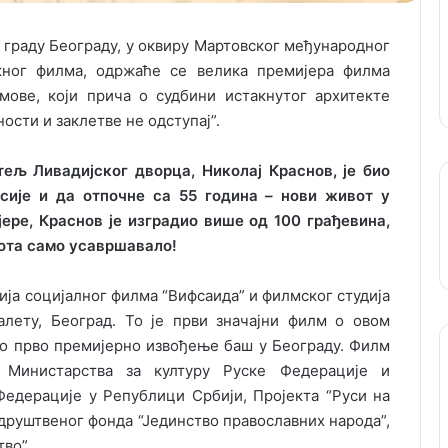
у граду Београду, у оквиру Мартовског међународног
жног филма, одржаће се велика премијера филма
мове, који прича о судбини истакнутог архитекте
ости и заклетве не одступај”.
тељ Ливадијског дворца, Николај Краснов, је био
сије и да отпочне са 55 година – нови живот у
јере, Краснов је изградио више од 100 грађевина,
ота само усавршавало!
ја социјалног филма “Вифсаида” и филмског студија
Валету, Београд. То је први значајни филм о овом
во прво премијерно извођење баш у Београду. Филм
 Министарства за културу Руске Федерације и
едерације у Републици Србији, Пројекта “Руси на
руштвеног фонда “Јединство православних народа”,
во”.