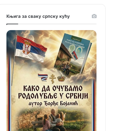
Књига за сваку српску кућу