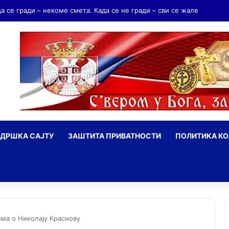
ндријаш Мрњавчевић – заборављени брат Краљевића Марка
ДРШКА САЈТУ
ЗАШТИТА ПРИВАТНОСТИ
ПОЛИТИКА К
ражи
ма о Николају Краснову