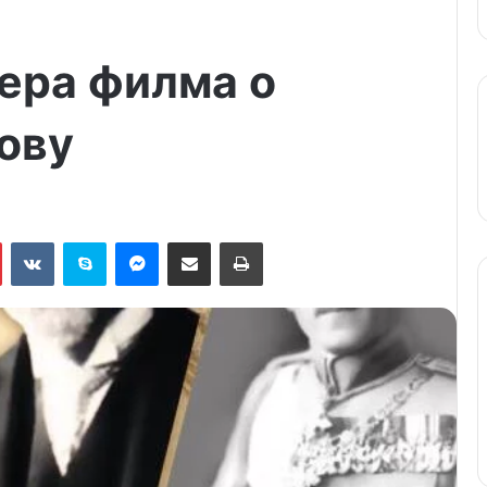
ера филма о
ову
Pinterest
VKontakte
Skype
Messenger
Подели путем мејла
Штампај