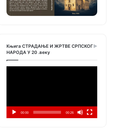
Књига СТРАДАЊЕ И ЖРТВЕ СРПСКОГ
НАРОДА У 20 .веку
Прегледач
видео
записа
00:00
00:26