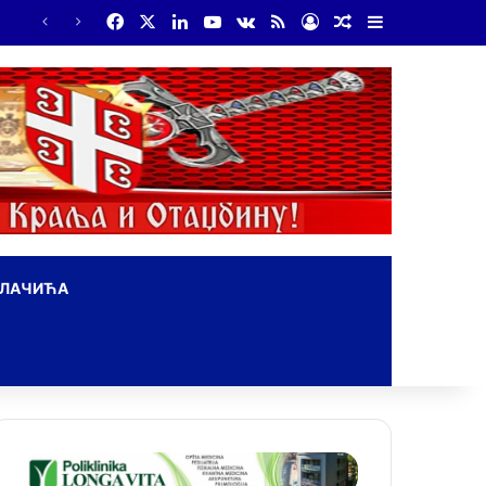
Facebook
X
LinkedIn
YouTube
vk.com
RSS
Log In
Random Article
Sidebar
ОЛАЧИЋА