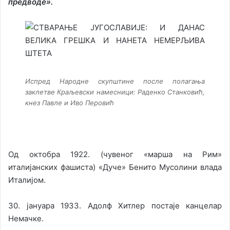
предводе».
Испред Народне скупштине после полагања
заклетве Краљевски намесници: Раденко Станковић,
кнез Павле и Иво Перовић
Од октобра 1922. (чувеног «марша на Рим»
италијанских фашиста) «Дуче» Бенито Мусолини влада
Италијом.
30. јануара 1933. Адолф Хитлер постаје канцелар
Немачке.