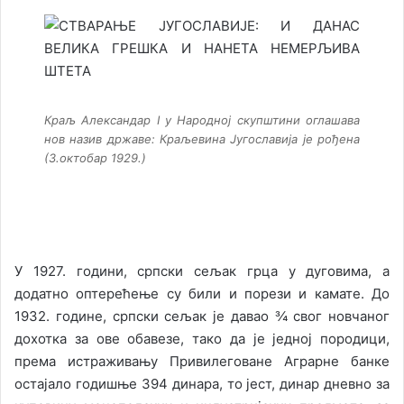
Краљ Александар I у Народној скупштини оглашава
нов назив државе: Краљевина Југославија је рођена
(3.октобар 1929.)
У 1927. години, српски сељак грца у дуговима, а
додатно оптерећење су били и порези и камате. До
1932. године, српски сељак је давао ¾ свог новчаног
дохотка за ове обавезе, тако да је једној породици,
према истраживању Привилеговане Аграрне банке
остајало годишње 394 динара, то јест, динар дневно за