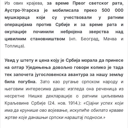
Из ових крајева,
за време Првог светског рата,
Аустро-Угарска је мобилисала преко 500 000
мушкараца који су учествовали у ратним
операцијама против Србије и за време рата и
окупације починили небројена зверства над
цивилним становништвом
(нп. Београд, Мачва и
Топлица).
Увид у штету и цена коју је Србија морала да принесе
на олтар Уједињења довољно говори колико је тада
тек започета југословенска авантура за нашу земљу
била погубна.
Зато као ругање српском народу и
његовим интересима данас изгледа она реченица из
несретне Нишке декларације о ратним циљевима
Краљевине Србије (24. нов. 1914.):
«Сјајни успех који
има да крунише ово војевање, искупиће обилато крваве
жртве које данашњи српски нараштај подноси.»