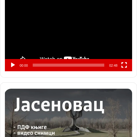
Прегледач
видео
записа
00:00
02:48