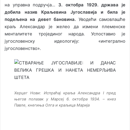
на управна подручја…
3. октобра 1929. држава је
добила назив Краљевина Југославија и била је
подељена на девет бановина.
Уводећи самовлашће
краљ Александар је желео да измени племенске
менталитете тројединог народа. Успоставио је
југословенску идеологију: «интегрално
југословенство».
Херцег Нови: Испраћај краља Александра I пред
његов полазак у Марсеј 6. октобра 1934. – кнез
Павле, кнегиња Олга и краљица Маријa