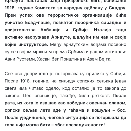
Арнаута, наставак рада Призренске лиге, оснивање
1918. године Комитета за народну одбрану у Скадру.
Први успех ове терористичке организације биће
убиство Есад-паше, познатог поборника сарадње и
пријатељства Албаније и Србије. Италија тада
активно наоружава Арнауте, шаљући им чак и своје
војне инструкторе.
Међу арнаутским вођама посебно
су се својом мржњом према Србима и радом истицали:
Авни Рустеми, Хасан-бег Приштина и Азем Бејта.
Све ово допринело је погоршавању прилика у Србији.
После 1918. године, на хиљаду српских сељака један
свега има читаво одело, код осталих је то закрпа до
закрпе. Цео опанак је, такође, била реткост.
После
рата, из кога је изашао као победник овенчан славом,
српски сељак лети иде у гаћама и кошуљи – бос.
После уједињења, његова ситуација се погоршала да
гора није могла бити – због презадужености!