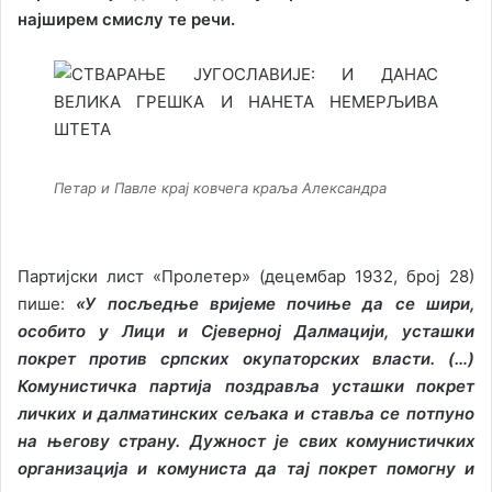
најширем смислу те речи.
Петар и Павле крај ковчега краља Александра
Партијски лист «Пролетер» (децембар 1932, број 28)
пише:
«У посљедње вријеме почиње да се шири,
особито у Лици и Сјеверној Далмацији, усташки
покрет против српских окупаторских власти. (…)
Комунистичка партија поздравља усташки покрет
личких и далматинских сељака и ставља се потпуно
на његову страну. Дужност је свих комунистичких
организација и комуниста да тај покрет помогну и