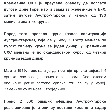
Краљевина СХС је преузела обавезу да исплати
дугове Црне Горе, као и зајам за железнице у БиХ,
затим дугове Аустро-Угарске у износу од 130
милиона златних круна.
Поред тога, пропала круна (после капитулације
Аустро-Угарске), која се у Бечу и Трсту мењала по
курсу: хиљаду круна за један динар, у Краљевини
СХС мењана је по скандалозном курсу од четири
круне за један динар!
Марта 1919. престала је да постоји српска војска!
И
српска застава је замењена новом. Све славом
овенчане ратне заставе српске отишле су у музеј.
Замениле су их нове – троједине!
Преко 2 500 бивших официра Аустро-Угарске
реактивирано је и они су постали командни кадар