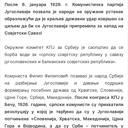
После 6. јануара 1929. г. Комунистичка партија
Југославије позвала је народе на оружани устанак
образлажући да је краљев државни удар извршен са
циљем да би се Југославија припремила за напад на
Совјетски Савез!
Окружни комитет КПЈ за Србију је саопштио да се
борба води за «српску совјетску републику у савезу
југословенских и балканских совјетских република».
Комуниста Филип Филиповић позивао је народ Србије
на разбијање Југославије и давање подршке
формирању посебних држава од Хрватске, Словеније,
Црне Горе, Србије, Македоније.
После конгреса КПЈ у
Бечу, 1926. године, српски комунисти су прихватили
резолуцију у којој је тврђено да су у Југославији
потчињене «Словенија, Хрватска, Македонија, Црна
Гора и Војводина, а да су Срби – потчинитељ у