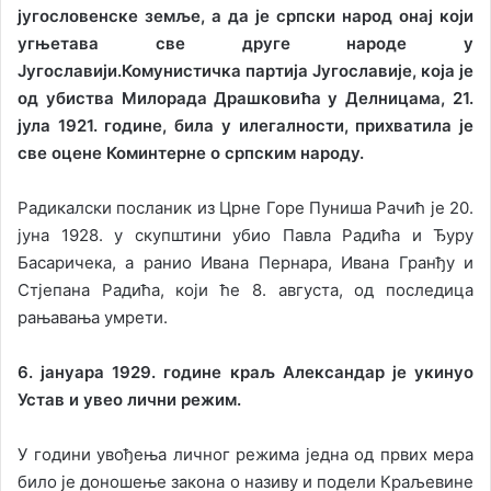
југословенске земље, а да је српски народ онај који
угњетава све друге народе у
Југославији.
Комунистичка партија Југославије, која је
од убиства Милорада Драшковића у Делницама, 21.
јула 1921. године, била у илегалности, прихватила је
све оцене Коминтерне о српским народу.
Радикалски посланик из Црне Горе Пуниша Рачић је 20.
јуна 1928. у скупштини убио Павла Радића и Ђуру
Басаричека, а ранио Ивана Пернара, Ивана Гранђу и
Стјепана Радића, који ће 8. августа, од последица
рањавања умрети.
6. јануара 1929. године краљ Александар је укинуо
Устав и увео лични режим.
У години увођења личног режима једна од првих мера
било је доношење закона о називу и подели Краљевине