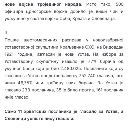
нове војске тројединог народа.
Исто тако, 500
официра црногорске војске добило је виши чин и
укључено у састав војске Срба, Хрвата и Словенаца.
II
Пошле шестомесечних расправа у новоизабраној
Уставотворној скупштини Краљевине СХС, на Видовдан
1921. године, изгласан је нови Устав. На изборе за
Уставотворну скупштину изашло је 77% бирача од
укупног броја који је био 2.480.025. Посланици који су
гласали за Устав представљали су 752.740 гласача, што
чини 46,75% или трећину свих бирача. За Устав је
гласало 233 посланика, 35 је било против, 161 посланик
није гласао.
Само 11 хрватских посланика је гласало за Устав, а
Словенци уопште нису гласали.