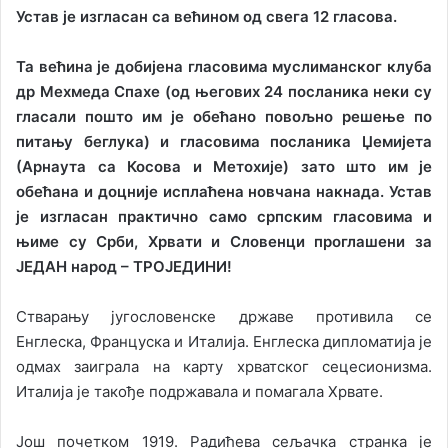
Устав је изгласан са већином од свега 12 гласова.
Та већина је добијена гласовима муслиманског клуба
др Мехмеда Спахе (од његових 24 посланика неки су
гласали пошто им је обећано повољно решење по
питању беглука) и гласовима посланика Џемијета
(Арнаута са Косова и Метохије) зато што им је
обећана и доцније исплаћена новчана накнада. Устав
је изгласан практично само српским гласовима и
њиме су Срби, Хрвати и Словенци проглашени за
ЈЕДАН народ – ТРОЈЕДИНИ!
Стварању југословенске државе противила се
Енглеска, Француска и Италија. Енглеска дипломатија је
одмах заиграла на карту хрватског сецесионизма.
Италија је такође подржавала и помагала Хрвате.
Још почетком 1919. Радићева сељачка странка је