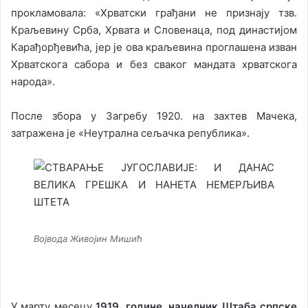
прокламовала: «Хрватски грађани не признају тзв.
Краљевину Срба, Хрвата и Словенаца, под династијом
Карађорђевића, јер је ова краљевина проглашена изван
Хрватскога сабора и без сваког мандата хрватскога
народа».
После збора у Загребу 1920. на захтев Мачека,
затражена је «Неутрална сељачка република».
Војвода Живојин Мишић
У марту месецу
1919. године, начелник Штаба српске