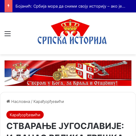
Бојанић: Када се гради – некоме смета. Када се не гради – сви се жале
Мени
Насловна
/
Карађорђевићи
Карађорђевићи
СТВАРАЊЕ ЈУГОСЛАВИЈЕ: