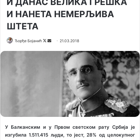
И ДАНАС ВЕЛИКА ГРЕШКА
И НАНЕТА НЕМЕРЉИВА
ШТЕТА
Ђорђе Бојанић
F
S
21.03.2018
o
e
l
n
l
d
o
a
w
n
o
e
n
m
X
a
i
l
У Балканским и у Првом светском рату Србија је
изгубила 1.511.415 људи, то јест, 28% од целокупног