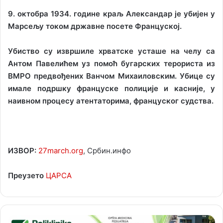
9. октобра 1934. године краљ Александар је убијен у
Марсељу током државне посете Француској.
Убиство су извршиле хрватске усташе на челу са
Антом Павелићем уз помоћ бугарских терориста из
ВМРО предвођених Ванчом Михаиловским. Убице су
имале подршку француске полиције и касније, у
наивном процесу атентаторима, француског судства.
ИЗВОР:
27march.org
, Србин.инфо
Преузето
ЦАРСА