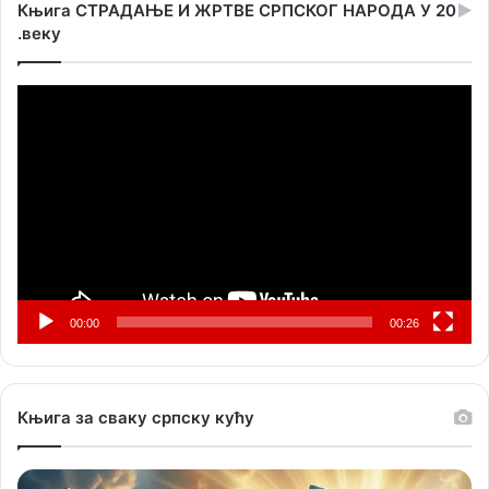
Књига СТРАДАЊЕ И ЖРТВЕ СРПСКОГ НАРОДА У 20
.веку
Прегледач
видео
записа
00:00
00:26
Књига за сваку српску кућу