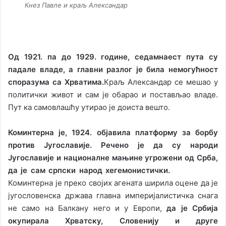
Кнез Павле и краљ Александар
Од 1921. па до 1929. године, седамнаест пута су
падале владе, а главни разлог је била немогућност
споразума са Хрватима.
Краљ Александар се мешао у
политички живот и сам је обарао и постављао владе.
Пут ка самовлашћу утирао је доиста вешто.
Коминтерна је, 1924. објавила платформу за борбу
против Југославије. Речено је да су народи
Југославије и националне мањине угрожени од Срба,
да је сам српски народ хегемонистички.
Коминтерна је преко својих агената ширила оцене да је
југословенска држава главна империјалистичка снага
не само на Балкану него и у Европи,
да је Србија
окупирала Хрватску, Словенију и друге