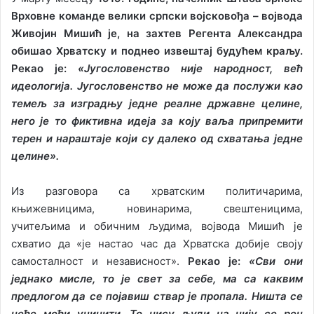
Врховне команде велики српски војсковођа – војвода
Живојин Мишић је, на захтев Регента Александра
обишао Хрватску и поднео извештај будућем краљу.
Рекао је:
«Југословенство није народност, већ
идеологија. Југословенство не може да послужи као
темељ за изградњу једне реалне државне целине,
него је то фиктивна идеја за коју ваља припремити
терен и нараштаје који су далеко од схватања једне
целине».
Из разговора са хрватским политичарима,
књижевницима, новинарима, свештеницима,
учитељима и обичним људима, војвода Мишић је
схватио да «је настао час да Хрватска добије своју
самосталност и независност».
Рекао је:
«Сви они
једнако мисле, то је свет за себе, ма са каквим
предлогом да се појавиш ствар је пропала. Ништа се
неће моћи учинити. То нису људи на чију се реч