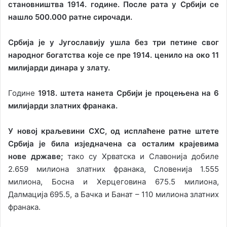
становништва 1914. године. После рата у Србији се
нашло 500.000 ратне сирочади.
Србија је у Југославију ушла без три петине свог
народног богатства које се пре 1914. ценило на око 11
милијарди динара у злату.
Године
1918. штета нанета Србији је процењена на 6
милијарди златних франака.
У новој краљевини СХС, од исплаћене ратне штете
Србија је била изједначена са осталим крајевима
нове државе;
тако су Хрватска и Славонија добиле
2.659 милиона златних франака, Словенија 1.555
милиона, Босна и Херцеговина 675.5 милиона,
Далмација 695.5, а Бачка и Банат – 110 милиона златних
франака.