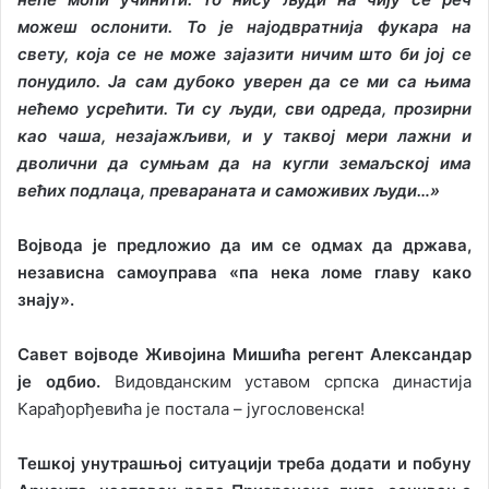
можеш ослонити. То је најодвратнија фукара на
свету, која се не може зајазити ничим што би јој се
понудило. Ја сам дубоко уверен да се ми са њима
нећемо усрећити. Ти су људи, сви одреда, прозирни
као чаша, незајажљиви, и у таквој мери лажни и
дволични да сумњам да на кугли земаљској има
већих подлаца, превараната и саможивих људи…»
Војвода је предложио да им се одмах да држава,
независна самоуправа «па нека ломе главу како
знају».
Савет војводе Живојина Мишића регент Александар
је одбио.
Видовданским уставом српска династија
Карађорђевића је постала – југословенска!
Тешкој унутрашњој ситуацији треба додати и побуну