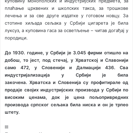
куповину монополских и индустријских предмета, за
плаћање црквених и школских такса, за трошкове
лечења и за све друге издатке у готовом новцу. За
стотине хиљада сељака у Србији цигарета је била
луксуз, а куповина гаса за осветљење – читав догађај у
породици.
До 1930. године, у Србији је 3.045 фирми отишло на
добош, то јест, под стечај, у Хрватској и Славонији
само 472, у Словенији и Далмацији 436. Сва
индустријализација у Србији је била
закочена.
Хрватска и Словенија су профитирале од
продаје својих индустријских производа у Србији по
високим ценама, док је цена пољопривредних
производа српског сељака била ниска и он је трпео
штету.
III