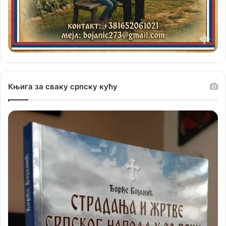
Књига за сваку српску кућу