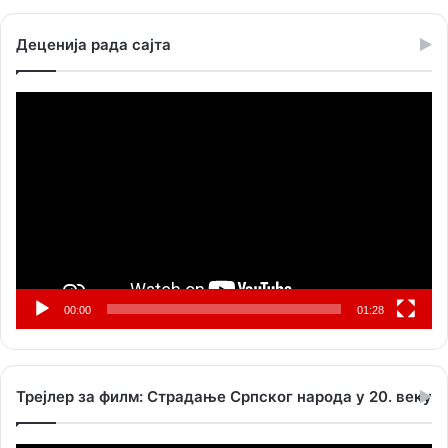
Деценија рада сајта
Прегледач
видео
записа
00:00
01:28
Трејлер за филм: Страдање Српског народа у 20. веку