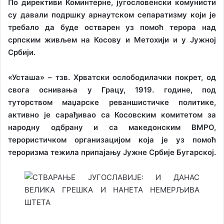
По директиви Коминтерне, југословенски комунисти
су давали подршку арнаутском сепаратизму који је
требало да буде остварен уз помоћ терора над
српским живљем на Косову и Метохији и у Јужној
Србији.
«Усташа» – тзв. Хрватски ослободилачки покрет, од
свога оснивања у Грацу, 1919. године, под
туторством маџарске реваншистичке политике,
активно је сарађивао са Косовским комитетом за
народну одбрану и са македонским ВМРО,
терористичком организацијом која је уз помоћ
тероризма тежила припајању Јужне Србије Бугарској.