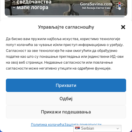
Управљајте сагласношћу
Филм ,,ПРВИ СРПСКИ ВЛАДАР СВЕТИТЕЉ СВЕТИ
Да бисмо вам пружили најбоља искуства, користимо технологије
ЈОВАН ВЛАДИМИР”
попут колачића за чување и/или приступ информацијама о уређају.
Сагласност за ове технологије ће нам омогућити да обрађујемо
податке као што су понашање прегледања или јединствени ИД-ови
Прегледач
на овој веб страници. Недавање сагласности или повлачење
видео
сагласности може негативно утицати на одређене функције.
записа
Прихвати
Одбиј
Прикажи подешавања
00:00
53:06
Политика колачића
Заштита приватности
Serbian