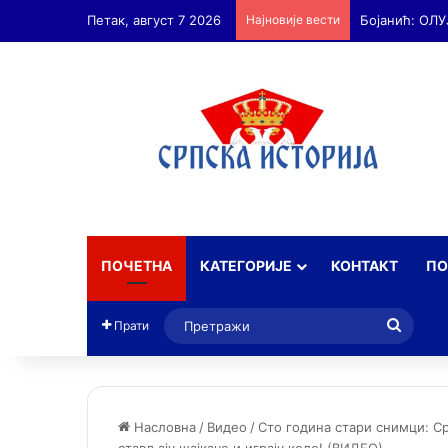
Петак, август 7 2026
Најновије вести
ПОЧЕТНА
КАТЕГОРИЈЕ
КОНТАКТ
ПО
Прет
Прати
Насловна
/
Видео
/
Сто година стари снимци: С