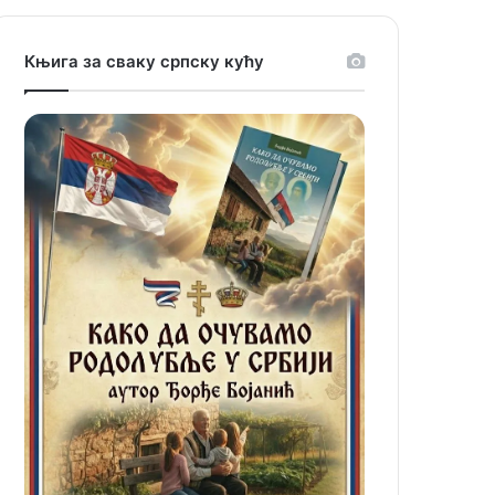
Књига за сваку српску кућу