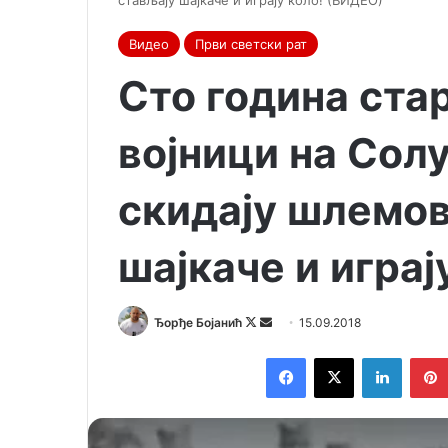
стављају шајкаче и играју коло! (ВИДЕО)
Видео
Први светски рат
Сто година ста
војници на Сол
скидају шлемов
шајкаче и играј
Ђорђе Бојанић
F
S
15.09.2018
o
e
Facebook
X
LinkedIn
l
n
l
d
o
a
w
n