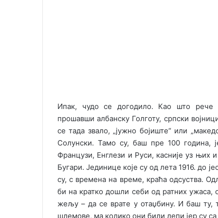
Ипак, чудо се догодило. Као што рече в
прошавши албанску Голготу, српски војници
се тада звало, „јужно бојиште“ или „македо
Солунски. Тамо су, баш пре 100 година, 
Французи, Енглези и Руси, касније уз њих и
Бугари. Јединице које су од лета 1916. до ј
су, с времена на време, краћа одсуства. Од
би на кратко дошли себи од ратних ужаса, 
жељу – да се врате у отаџбину. И баш ту, 
шлемове, ма колико они били лепи јер су са