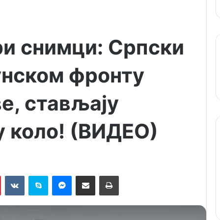
ри снимци: Српски
унском фронту
е, стављају
у коло! (ВИДЕО)
Pinterest
VKontakte
Skype
Messenger
Подели путем мејла
Штампај