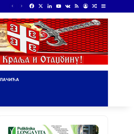
Facebook
X
LinkedIn
YouTube
vk.com
RSS
Log In
Random Article
Sidebar
Бојанић: Србија мора да сними своју историју – ако је ми не испричамо, испричаће је други
ОЛАЧИЋА