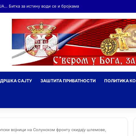
ДРШКА САЈТУ
ЗАШТИТА ПРИВАТНОСТИ
ПОЛИТИКА К
ражи
рпски војници на Солунском фронту скидају шлемове,