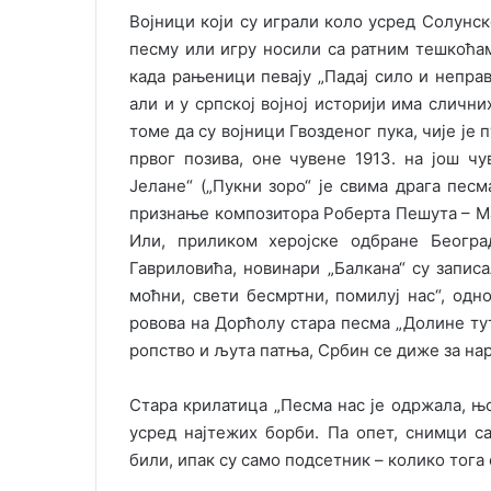
Војници који су играли коло усред Солунско
песму или игру носили са ратним тешкоћам
када рањеници певају „Падај сило и неправ
али и у српској војној историји има сличн
томе да су војници Гвозденог пука, чије је
првог позива, оне чувене 1913. на још ч
Јелане“ („Пукни зоро“ је свима драга песм
признање композитора Роберта Пешута – Мањ
Или, приликом херојске одбране Београд
Гавриловића, новинари „Балкана“ су запис
моћни, свети бесмртни, помилуј нас“, одно
ровова на Дорћолу стара песма „Долине тутњ
ропство и љута патња, Србин се диже за нар
Стара крилатица „Песма нас је одржала, њој
усред најтежих борби. Па опет, снимци с
били, ипак су само подсетник – колико тога