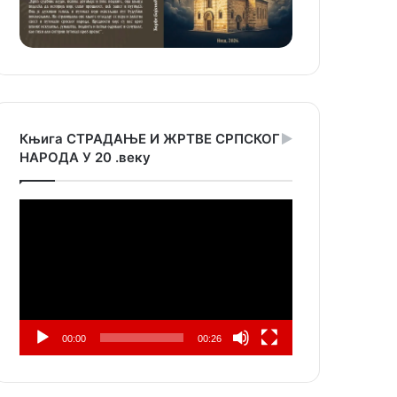
Књига СТРАДАЊЕ И ЖРТВЕ СРПСКОГ
НАРОДА У 20 .веку
Прегледач
видео
записа
00:00
00:26