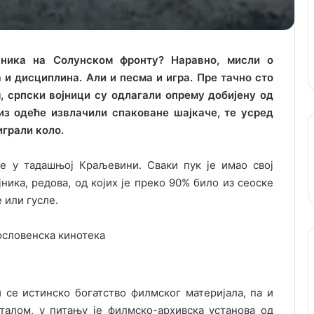
јника на Солунском фронту? Наравно, мисли о
 и дисциплина. Али и песма и игра. Пре тачно сто
, српски војници су одлагали опрему добијену од
з одеће извлачили спаковане шајкаче, те усред
играли коло.
ке у тадашњој Краљевини. Сваки пук је имао свој
јника, редова, од којих је преко 90% било из сеоске
е или гусле.
 се истинско богатство филмског материјала, па и
талом, у питању је филмско-архивска установа од