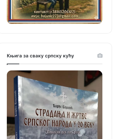
Књига за сваку српску кућу