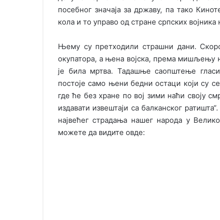
посебног значаја за државу, па тако Кино
кола и то управо од стране српских војника
Њему су претходили страшни дани. Скоро
окупатора, а њена војска, према мишљењу 
је била мртва. Тадашње саопштење гласи
постоје само њени бедни остаци који су с
где ће без хране по вој зими наћи своју с
издавати извештаји са балканског ратишта“.
највећег страдања нашег народа у Велико
можете да видите овде: