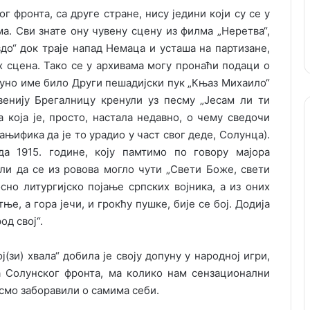
г фронта, са друге стране, нису једини који су се у
а. Сви знате ону чувену сцену из филма „Неретва“,
до“ док траје напад Немаца и усташа на партизане,
их сцена. Тако се у архивама могу пронаћи подаци о
 пуно име било Други пешадијски пук „Књаз Михаило“
увенију Брегалницу кренули уз песму „Јесам ли ти
а која је, просто, настала недавно, о чему сведочи
ифика да је то урадио у част свог деде, Солунца).
а 1915. године, коју памтимо по говору мајора
али да се из ровова могло чути „Свети Боже, свети
сно литургијско појање српских војника, а из оних
е, а гора јечи, и грокћу пушке, бије се бој. Додија
од свој“.
(зи) хвала“ добила је своју допуну у народној игри,
а Солунског фронта, ма колико нам сензационални
 смо заборавили о самима себи.