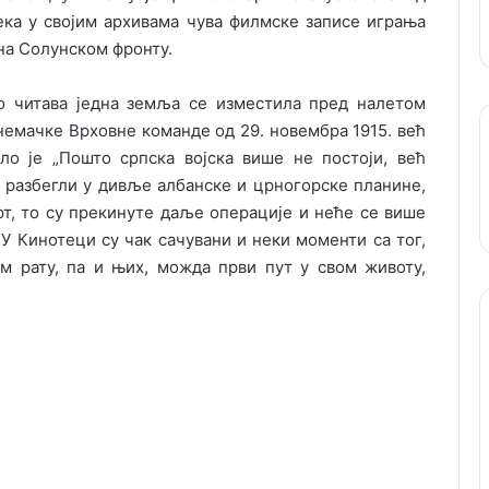
тека у својим архивама чува филмске записе играња
 на Солунском фронту.
 читава једна земља се изместила пред налетом
немачке Врховне команде од 29. новембра 1915. већ
ло је „Пошто српска војска више не постоји, већ
е разбегли у дивље албанске и црногорске планине,
мрт, то су прекинуте даље операције и неће се више
 У Кинотеци су чак сачувани и неки моменти са тог,
м рату, па и њих, можда први пут у свом животу,