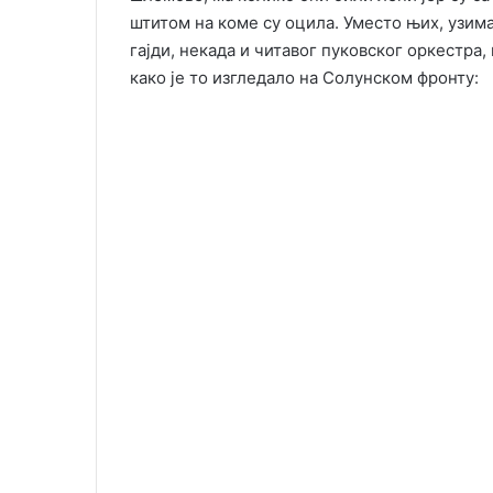
штитом на коме су оцила. Уместо њих, узимал
гајди, некада и читавог пуковског оркестра, 
како је то изгледало на Солунском фронту: