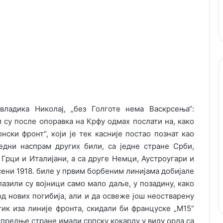
ладика Николај, „без Голготе нема Васкрсења“:
 су после опоравка на Крфу одмах послати на, како
нски фронт“, који је тек касније постао познат као
једни наспрам других били, са једне стране Срби,
 Грци и Италијани, а са друге Немци, Аустроугари и
есени 1918. биле у првим борбеним линијама добијале
лазили су војници само мало даље, у позадину, како
од нових погибија, али и да освеже још неостварену
тик иза линије фронта, скидали би француске „М15“
 предње стране имали српску кокарду у виду орла са