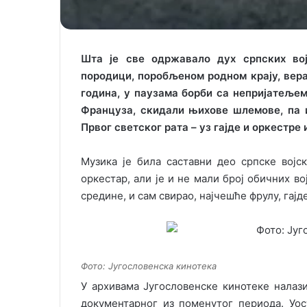
Шта је све одржавало дух српских во
породици, поробљеном родном крају, вера
година, у паузама борби са непријатељем
Француза, скидали њихове шлемове, па и
Првог светског рата – уз гајде и оркестре 
Музика је била саставни део српске војс
оркестар, али је и не мали број обичних во
средине, и сам свирао, најчешће фрулу, гајд
Фото: Југословенска кинотека
У архивама Југословенске кинотеке налази
документарног из поменутог периода. Уос