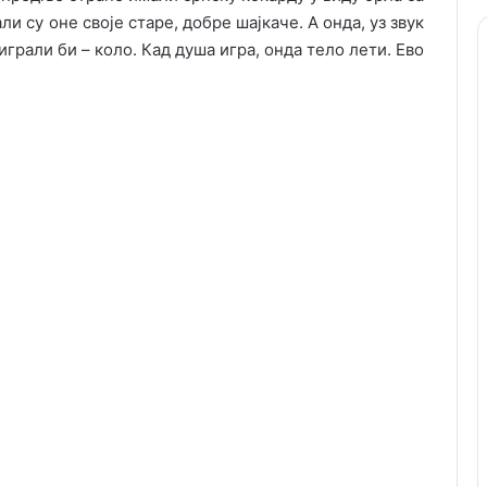
и су оне своје старе, добре шајкаче. А онда, уз звук
играли би – коло. Кад душа игра, онда тело лети. Ево