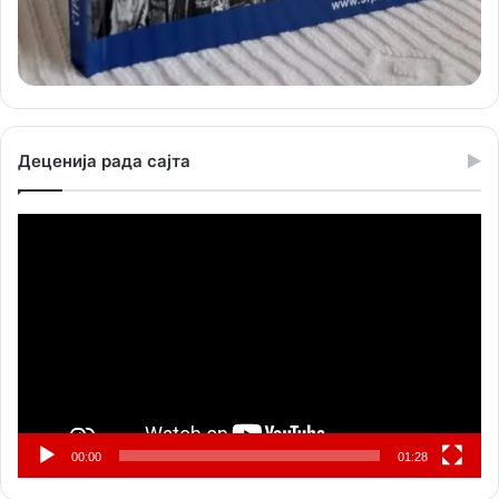
Деценија рада сајта
Прегледач
видео
записа
00:00
01:28