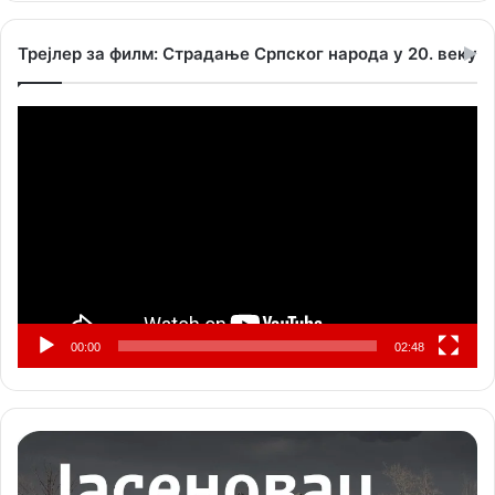
Трејлер за филм: Страдање Српског народа у 20. веку
Прегледач
видео
записа
00:00
02:48