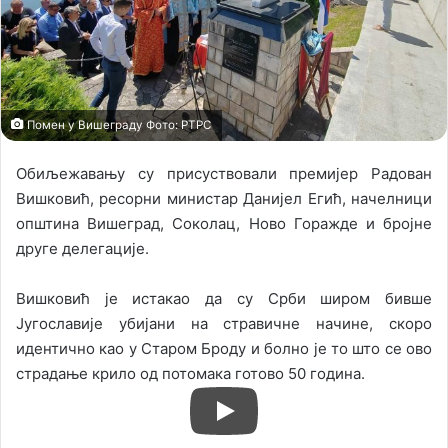
l
Помен у Вишеграду Фото: РТРС
Обиљежавању су присуствовали премијер Радован
Вишковић, ресорни министар Данијел Егић, начелници
општина Вишеград, Соколац, Ново Горажде и бројне
друге делегације.
Вишковић је истакао да су Срби широм бивше
Југославије убијани на стравичне начине, скоро
идентично као у Старом Броду и болно је то што се ово
страдање крило од потомака готово 50 година.