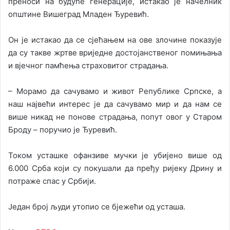
преноси на будуће генерације, истакао је начелник
општине Вишеград Младен Ђуревић.
Он је истакао да се сјећањем на ове злочине показује
да су такве жртве вриједне достојанственог помињања
и вјечног памћења страховитог страдања.
– Морамо да сачувамо и живот Републике Српске, а
наш највећи интерес је да сачувамо мир и да нам се
више никад не понове страдања, попут овог у Старом
Броду – поручио је Ђуревић.
Током усташке офанзиве мучки је убијено више од
6.000 Срба који су покушали да пређу ријеку Дрину и
потраже спас у Србији.
Један број људи утопио се бјежећи од усташа.