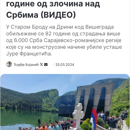
године од злочина над
Србима (ВИДЕО)
У Старом Броду на Дрини код Вишеграда
обиљежене се 82 године од страдања више
од 6.000 Срба Сарајевско-романијске регије
које су на монструозне начине убиле усташе
Јуре Францетића.
Ђорђе Бојанић
F
S
25.05.2024
o
e
l
n
l
d
o
a
w
n
o
e
n
m
X
a
i