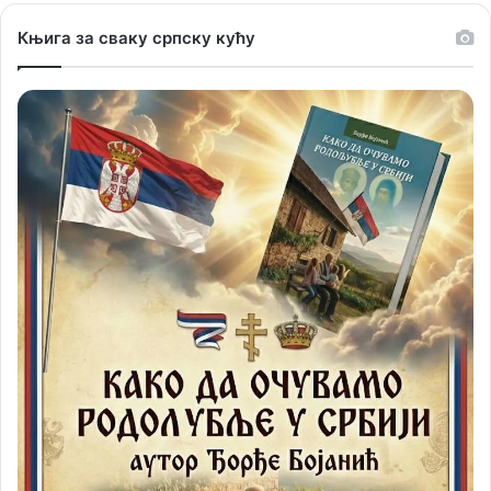
Књига за сваку српску кућу