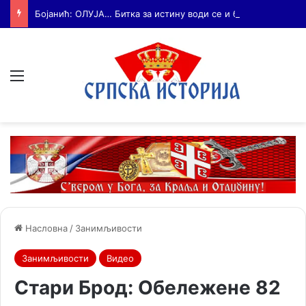
Бојанић: ОЛУЈА… Битка за истину води се и бројкама
Мени
Насловна
/
Занимљивости
Занимљивости
Видео
Стари Брод: Обележене 82