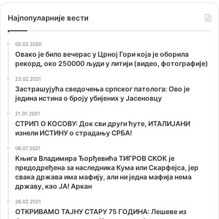
Наjпопуларније вести
02.02.2020
Овако је било вечерас у Црној Гори која је оборила
рекорд, око 250000 људи у литији (видео, фотографије)
23.02.2021
Застрашујућа сведочења српског патолога: Ово је
једина истина о броју убијених у Јасеновцу
21.01.2021
СТРИП О KОСОВУ: Док сви други ћуте, ИТАЛИЈАНИ
изнели ИСТИНУ о страдању СРБА!
06.07.2021
Књига Владимира Ђорђевића ТИГРОВ СКОК је
предодређена за наследника Кума или Скарфејса, јер
свака држава има мафију, али ни једна мафија нема
државу, као ЈА! Аркан
26.02.2021
ОТKРИВАМО ТАЈНУ СТАРУ 75 ГОДИНА: Лешеве из