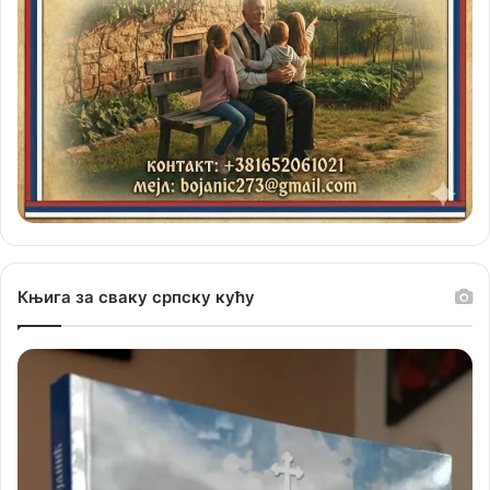
Књига за сваку српску кућу