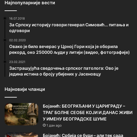
Најпопуларније вести
16.07.2018
За Српску историју говори генерал Симовић… питања и
одговори
02.02.2020
Овако је било вечерас у Црној Гори која је оборила
рекорд, око 250000 људи у литији (видео, фотографије)
23.02.2021
Застрашујућа сведочења српског патолога: Ово је
једина истина о броју убијених у Јасеновцу
Најновији чланци
Бојанић: БЕОГРАЂАНИ У ЦАРИГРАДУ –
ТРАГ БОЛНЕ СЕОБЕ КОЈИ И ДАНАС ЖИВИ
У ИМЕНУ БЕОГРАДСКЕ ШУМЕ
1 дан ago
Бојанић: Србија се буди – али тек сада