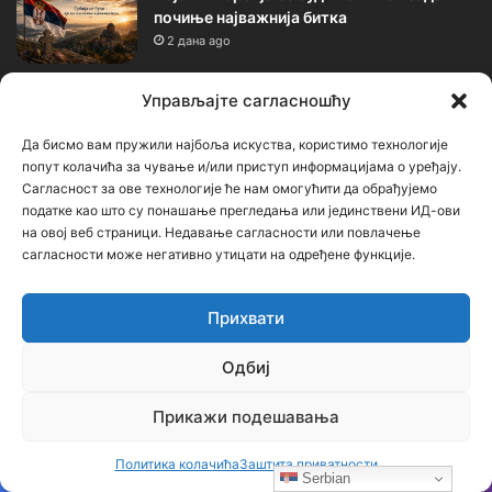
почиње најважнија битка
2 дана ago
Бојанић: ОЛУЈА… Битка за истину води се
Управљајте сагласношћу
и бројкама
4 дана ago
Да бисмо вам пружили најбоља искуства, користимо технологије
попут колачића за чување и/или приступ информацијама о уређају.
Сагласност за ове технологије ће нам омогућити да обрађујемо
Календар
податке као што су понашање прегледања или јединствени ИД-ови
на овој веб страници. Недавање сагласности или повлачење
сагласности може негативно утицати на одређене функције.
август 2026.
П
У
С
Ч
П
С
Н
Прихвати
1
2
Одбиј
3
4
5
6
7
8
9
Прикажи подешавања
10
11
12
13
14
15
16
Политика колачића
Заштита приватности
Serbian