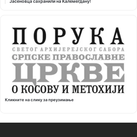
Јасеновца сахранили на Kалемегдану!
Кликните на слику за преузимање