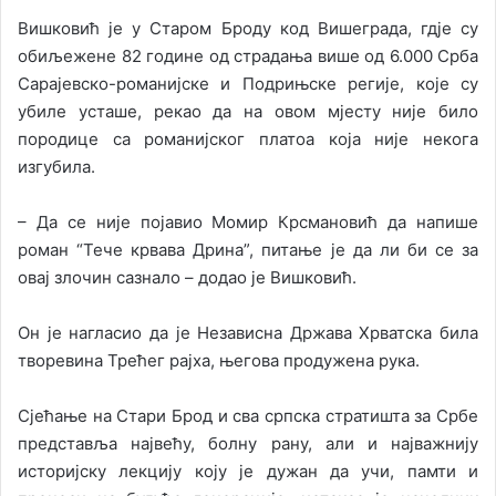
Вишковић је у Старом Броду код Вишеграда, гдје су
обиљежене 82 године од страдања више од 6.000 Срба
Сарајевско-романијске и Подрињске регије, које су
убиле усташе, рекао да на овом мјесту није било
породице са романијског платоа која није некога
изгубила.
– Да се није појавио Момир Крсмановић да напише
роман “Тече крвава Дрина”, питање је да ли би се за
овај злочин сазнало – додао је Вишковић.
Он је нагласио да је Независна Држава Хрватска била
творевина Трећег рајха, његова продужена рука.
Сјећање на Стари Брод и сва српска стратишта за Србе
представља највећу, болну рану, али и најважнију
историјску лекцију коју је дужан да учи, памти и