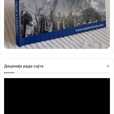
Деценија рада сајта
Прегледач
видео
записа