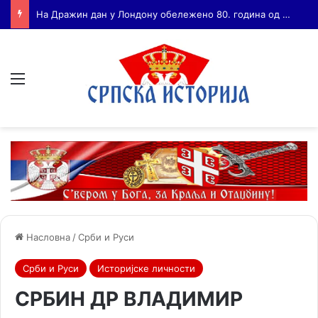
Бојанић: ВОЈА ТАНКОСИЋ – ЧОВЕК КОГА СУ СЕ ПЛАШИЛИ И ЖИВОГ И МРТВОГ, а нема ни споненик
Мени
Насловна
/
Срби и Руси
Срби и Руси
Историјске личности
СРБИН ДР ВЛАДИМИР