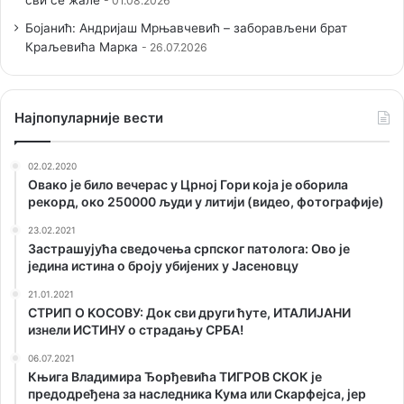
сви се жале
01.08.2026
Бојанић: Андријаш Мрњавчевић – заборављени брат
Краљевића Марка
26.07.2026
Наjпопуларније вести
02.02.2020
Овако је било вечерас у Црној Гори која је оборила
рекорд, око 250000 људи у литији (видео, фотографије)
23.02.2021
Застрашујућа сведочења српског патолога: Ово је
једина истина о броју убијених у Јасеновцу
21.01.2021
СТРИП О KОСОВУ: Док сви други ћуте, ИТАЛИЈАНИ
изнели ИСТИНУ о страдању СРБА!
06.07.2021
Књига Владимира Ђорђевића ТИГРОВ СКОК је
предодређена за наследника Кума или Скарфејса, јер