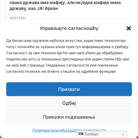
свака држава има мафију, али ни једна мафија нема
државу, као ЈА! Аркан
26.02.2021
ОТKРИВАМО ТАЈНУ СТАРУ 75 ГОДИНА: Лешеве из
Управљајте сагласношћу
Јасеновца сахранили на Kалемегдану!
Да бисмо вам пружили најбоља искуства, користимо технологије
попут колачића за чување и/или приступ информацијама о уређају.
Сагласност за ове технологије ће нам омогућити да обрађујемо
податке као што су понашање прегледања или јединствени ИД-ови
на овој веб страници. Недавање сагласности или повлачење
сагласности може негативно утицати на одређене функције.
Прихвати
Одбиј
Прикажи подешавања
Кликните на слику за преузимање
Политика колачића
Заштита приватности
Serbian