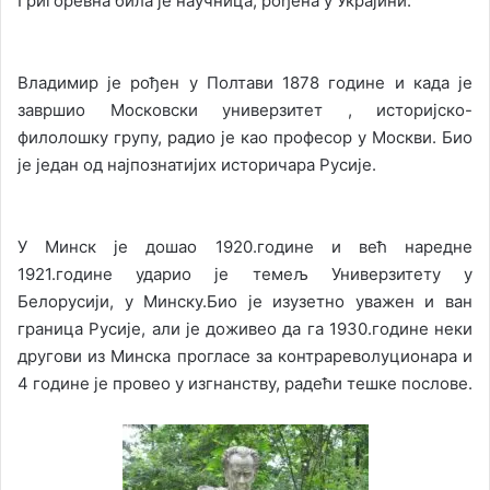
Григоревна била је научница, рођена у Украјини.
Владимир је рођен у Полтави 1878 године и када је
завршио Московски универзитет , историјско-
филолошку групу, радио је као професор у Москви. Био
је један од најпознатијих историчара Русије.
У Минск је дошао 1920.године и већ наредне
1921.године ударио је темељ Универзитету у
Белорусији, у Минску.Био је изузетно уважен и ван
граница Русије, али је доживео да га 1930.године неки
другови из Минска прогласе за контрареволуционара и
4 године је провео у изгнанству, радећи тешке послове.