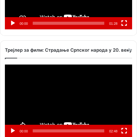
00:00
01:28
Трејлер за филм: Страдање Српског народа у 20. веку
Прегледач
видео
записа
00:00
02:48