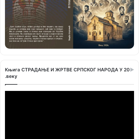
Књига СТРАДАЊЕ И ЖРТВЕ СРПСКОГ НАРОДА У 20
.веку
Прегледач
видео
записа