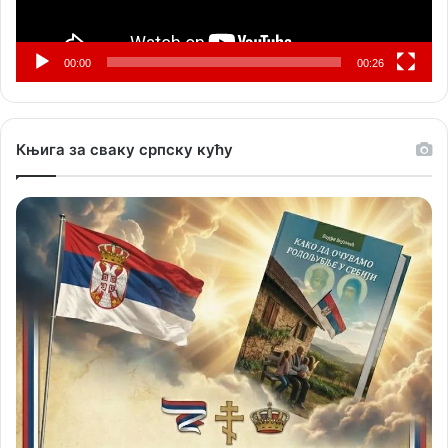
00:00
00:26
Књига за сваку српску кућу