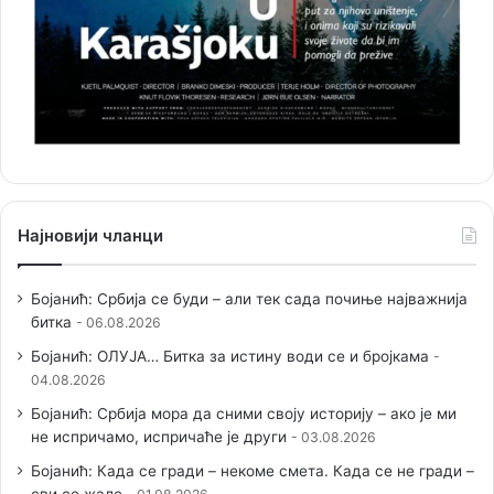
Најновији чланци
Бојанић: Србија се буди – али тек сада почиње најважнија
битка
06.08.2026
Бојанић: ОЛУЈА… Битка за истину води се и бројкама
04.08.2026
Бојанић: Србија мора да сними своју историју – ако је ми
не испричамо, испричаће је други
03.08.2026
Бојанић: Када се гради – некоме смета. Када се не гради –