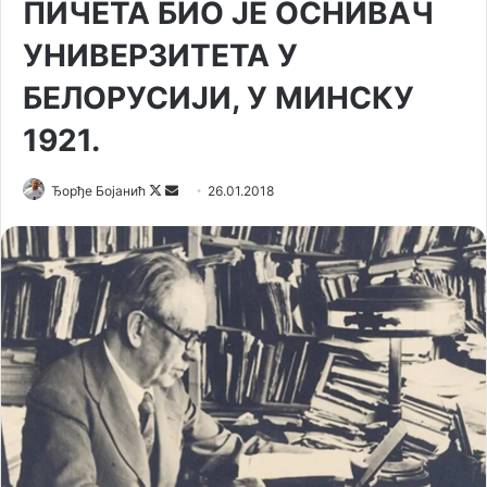
ПИЧЕТА БИО ЈЕ ОСНИВАЧ
УНИВЕРЗИТЕТА У
БЕЛОРУСИЈИ, У МИНСКУ
1921.
Ђорђе Бојанић
F
S
26.01.2018
o
e
l
n
l
d
o
a
w
n
o
e
n
m
X
a
i
l