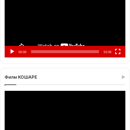
записа
00:00
53:06
Филм КОШАРЕ
Прегледач
видео
записа