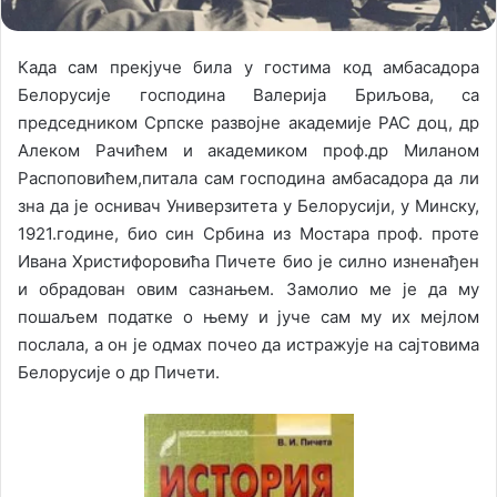
Када сам прекјуче била у гостима код амбасадора
Белорусије господина Валерија Бриљова, са
председником Српске развојне академије РАС доц, др
Алеком Рачићем и академиком проф.др Миланом
Распоповићем,питала сам господина амбасадора да ли
зна да је оснивач Универзитета у Белорусији, у Минску,
1921.године, био син Србина из Мостара проф. проте
Ивана Христифоровића Пичете био је силно изненађен
и обр
адован овим сазнањем. Замолио ме је да му
пошаљем податке о њему и јуче сам му их мејлом
послала, а он је одмах почео да истражује на сајтовима
Белорусије о др Пичети.