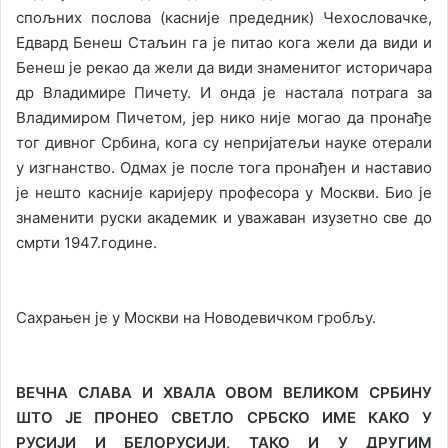
спољних послова (касније предедник) Чехословачке,
Едвард Бенеш Стаљин га је питао кога жели да види и
Бенеш је рекао да жели да види знаменитог историчара
др Владимире Пичету. И онда је настала потрага за
Владимиром Пичетом, јер нико није могао да пронађе
тог дивног Србина, кога су непријатељи науке отерали
у изгнанство. Одмах је после тога пронађен и наставио
је нешто касније каријеру професора у Москви. Био је
знаменити руски академик и уважаван изузетно све до
смрти 1947.године.
Сахрањен је у Москви на Новодевичком гробљу.
ВЕЧНА СЛАВА И ХВАЛА ОВОМ ВЕЛИКОМ СРБИНУ
ШТО ЈЕ ПРОНЕО СВЕТЛО СРБСКО ИМЕ КАКО У
РУСИЈИ И БЕЛОРУСИЈИ, ТАКО И У ДРУГИМ