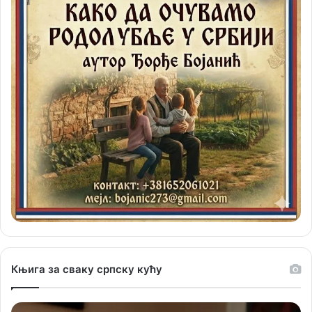
Књига за сваку српску кућу