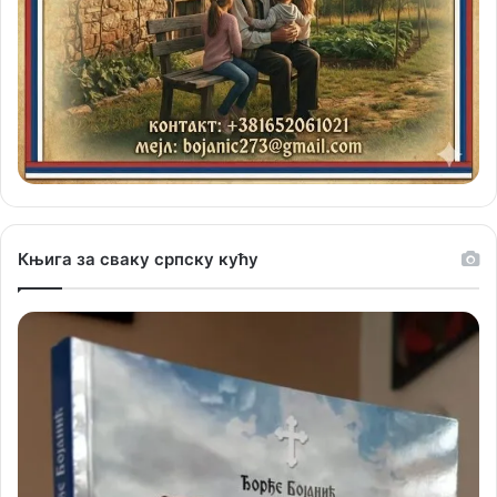
Књига за сваку српску кућу