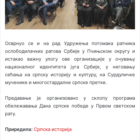
Осврнуо се и на рад Удружења потомака ратника
ослободилачких ратова Србије у Пчињском округу и
истакао важну улогу ове организације у очувању
националног идентитета југа Србије, у неговању
сећања на српску историју и културу, на Сурдуличке
мученике и многостардалне српске претке.
Предавање је организовано у склопу програма
обележавања Дана српске победе у Првом светском
рату.
Приредила:
Српска историја