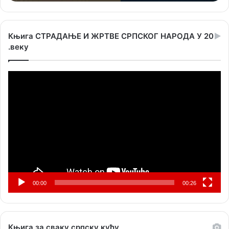
Књига СТРАДАЊЕ И ЖРТВЕ СРПСКОГ НАРОДА У 20
.веку
Прегледач
видео
записа
00:00
00:26
Књига за сваку српску кућу