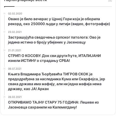
02.02.2020
Овако је било вечерас у Црној Гори која је оборила
рекорд, око 250000 људи у литији (видео, фотографије)
23.02.2021
Застрашујућа сведочења српског патолога: Ово је
једина истина о броју убијених у Јасеновцу
21.01.2021
СТРИП О KОСОВУ: Док сви други ћуте, ИТАЛИЈАНИ
изнели ИСТИНУ о страдању СРБА!
06.07.2021
Књига Владимира Ђорђевића ТИГРОВ СКОК је
предодређена за наследника Кума или Скарфејса, јер
свака држава има мафију, али ни једна мафија нема
државу, као ЈА! Аркан
26.02.2021
ОТKРИВАМО ТАЈНУ СТАРУ 75 ГОДИНА: Лешеве из
Јасеновца сахранили на Kалемегдану!