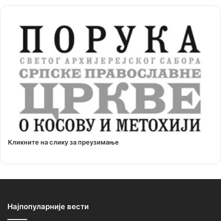
Кликните на слику за преузимање
Најпопуларније вести