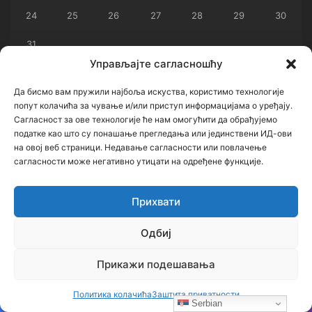
24
25
26
27
28
29
30
31
Управљајте сагласношћу
« јул
Да бисмо вам пружили најбоља искуства, користимо технологије
попут колачића за чување и/или приступ информацијама о уређају.
Архиве
Сагласност за ове технологије ће нам омогућити да обрађујемо
податке као што су понашање прегледања или јединствени ИД-ови
на овој веб страници. Недавање сагласности или повлачење
Архиве
сагласности може негативно утицати на одређене функције.
Категорије
Прихвати
Одбиј
Категорије
Прикажи подешавања
Кључне речи
Политика колачића
Заштита приватности
Serbian