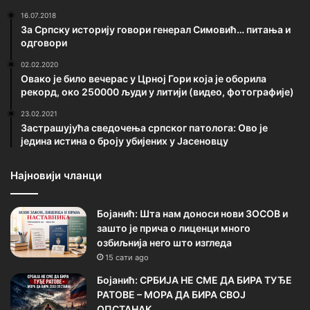
16.07.2018
За Српску историју говори генерал Симовић… питања и
одговори
02.02.2020
Овако је било вечерас у Црној Гори која је оборила
рекорд, око 250000 људи у литији (видео, фотографије)
23.02.2021
Застрашујућа сведочења српског патолога: Ово је
једина истина о броју убијених у Јасеновцу
Најновији чланци
Бојанић: Шта нам доноси нови ЗОСОВ и
зашто је прича о лиценци много
озбиљнија него што изгледа
15 сати ago
Бојанић: СРБИЈА НЕ СМЕ ДА БИРА ТУЂЕ
РАТОВЕ – МОРА ДА БИРА СВОЈ
ОПСТАНАК