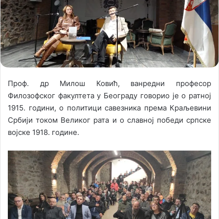
n
m
X
a
i
l
Проф. др Милош Ковић, ванредни професор
Филозофског факултета у Београду говорио је о ратној
1915. години, о политици савезника према Краљевини
Србији током Великог рата и о славној победи српске
војске 1918. године.