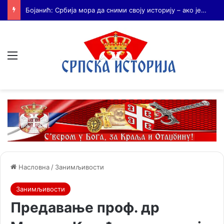
Бојанић: Када се гради – некоме смета. Када се не гради – сви се жале
Мени
Насловна
/
Занимљивости
Занимљивости
Предавање проф. др