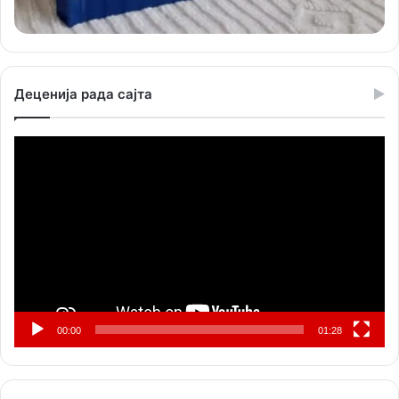
Деценија рада сајта
Прегледач
видео
записа
00:00
01:28