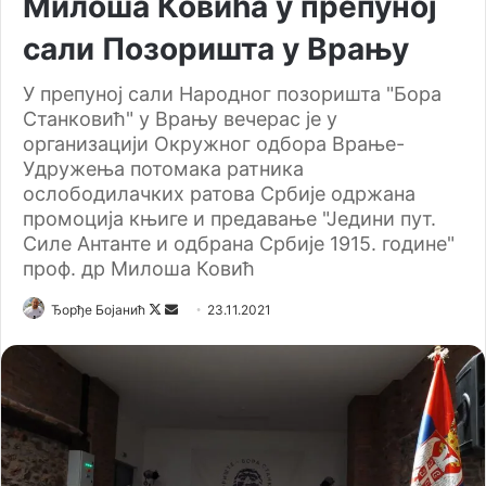
Милоша Ковића у препуној
сали Позоришта у Врању
У препуној сали Народног позоришта "Бора
Станковић" у Врању вечерас је у
организацији Окружног одбора Врање-
Удружења потомака ратника
ослободилачких ратова Србије одржана
промоција књиге и предавање "Једини пут.
Силе Антанте и одбрана Србије 1915. године"
проф. др Милоша Ковић
Ђорђе Бојанић
F
S
23.11.2021
o
e
l
n
l
d
o
a
w
n
o
e