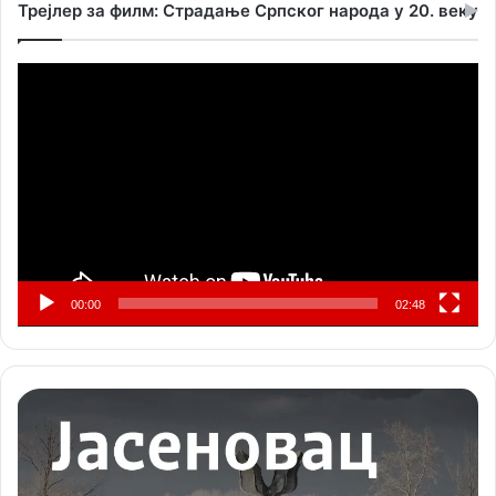
Трејлер за филм: Страдање Српског народа у 20. веку
Прегледач
видео
записа
00:00
02:48