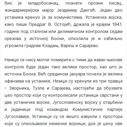
био је младобосанац, познати прозни писац,
жандармеријски мајор Јездимир Дангић. Један део
устаника кренуо је за комунистима. Устаничка војска,
како пише Предраг В. Остојић, држала је крајем 1941.
године под сталном или делимичном контролом седам
срезова у источној Босни, опколила је и озбиљно
угрозила градове Кладањ, Вареш и Сарајево.
Немци се нису могли помирити с тиме да изван њихове
контроле буде један тако велики простор, као што је
источна Босна. Већ средином јануара почела је велика
офанзива на устанике. Немци су кренули из три правца
– Зворника, Тузле и Сарајева, настојећи да обухвате
цео простор који су контролисали устаници сврстани у
две устаничке војске, Југословенску војску у отаџбини
и јединице под командом Комунистичке партије
Југославије. Устаници су се вешто извукли с простора
који су опкољавали немачки војници, док је цену ове