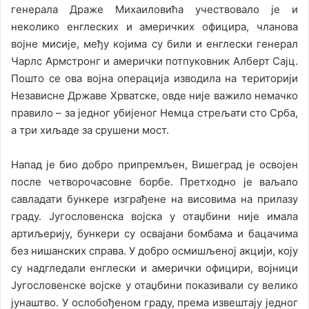
генерала Драже Михаиловића учествовало је и
неколико енглеских и америчких официра, чланова
војне мисије, међу којима су били и енглески генерал
Чарлс Армстронг и амерички потпуковник Алберт Сајц.
Пошто се ова војна операција изводила на територији
Независне Државе Хрватске, овде није важило немачко
правило – за једног убијеног Немца стрељати сто Срба,
а три хиљаде за срушени мост.
Напад је био добро припремљен, Вишеград је освојен
после четворочасовне борбе. Претходно је ваљало
савладати бункере изграђене на висовима на прилазу
граду. Југословенска војска у отаџбини није имала
артиљерију, бункери су освајани бомбама и бацачима
без нишанских справа. У добро осмишљеној акцији, коју
су надгледали енглески и амерички официри, војници
Југословенске војске у отаџбини показивали су велико
јунаштво. У ослобођеном граду, према извештају једног