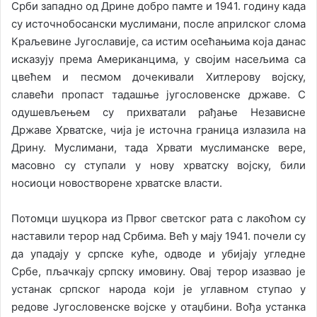
Срби западно од Дрине добро памте и 1941. годину када
су источнобосански муслимани, после априлског слома
Краљевине Југославије, са истим осећањима која данас
исказују према Американцима, у својим насељима са
цвећем и песмом дочекивали Хитлерову војску,
славећи пропаст тадашње југословенске државе. С
одушевљењем су прихватали рађање Независне
Државе Хрватске, чија је источна граница излазила на
Дрину. Муслимани, тада Хрвати муслиманске вере,
масовно су ступали у нову хрватску војску, били
носиоци новостворене хрватске власти.
Потомци шуцкора из Првог светског рата с лакоћом су
наставили терор над Србима. Већ у мају 1941. почели су
да упадају у српске куће, одводе и убијају угледне
Србе, пљачкају српску имовину. Овај терор изазвао је
устанак српског народа који је углавном ступао у
редове Југословенске војске у отаџбини. Вођа устанка