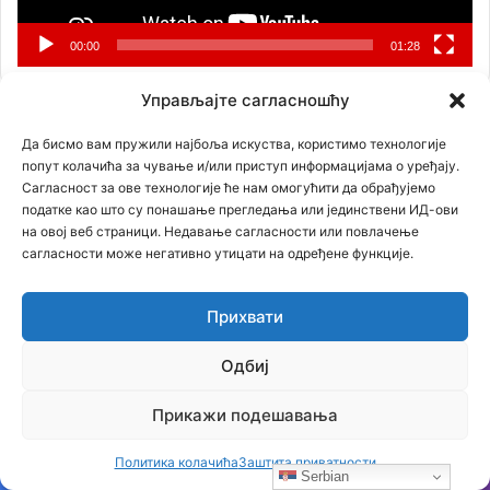
00:00
01:28
Управљајте сагласношћу
Трејлер за филм: Страдање Српског народа у 20. веку
Да бисмо вам пружили најбоља искуства, користимо технологије
попут колачића за чување и/или приступ информацијама о уређају.
Сагласност за ове технологије ће нам омогућити да обрађујемо
Прегледач
податке као што су понашање прегледања или јединствени ИД-ови
видео
на овој веб страници. Недавање сагласности или повлачење
записа
сагласности може негативно утицати на одређене функције.
Прихвати
Одбиј
Прикажи подешавања
00:00
02:48
Политика колачића
Заштита приватности
Serbian