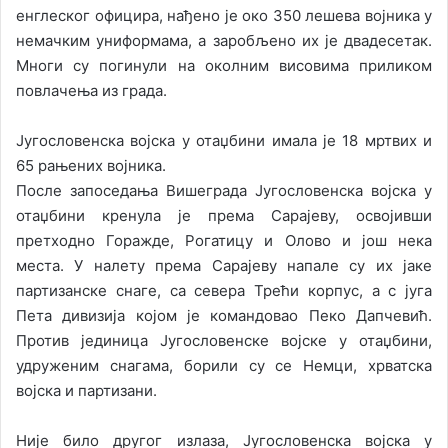
енглеског официра, нађено је око 350 лешева војника у
немачким униформама, а заробљено их је двадесетак.
Многи су погинули на околним висовима приликом
повлачења из града.
Југословенска војска у отаџбини имала је 18 мртвих и
65 рањених војника.
После запоседања Вишеграда Југословенска војска у
отаџбини кренула је према Сарајеву, освојивши
претходно Горажде, Рогатицу и Олово и још нека
места. У налету према Сарајеву напале су их јаке
партизанске снаге, са севера Трећи корпус, а с југа
Пета дивизија којом је командовао Пеко Дапчевић.
Против јединица Југословенске војске у отаџбини,
удруженим снагама, борили су се Немци, хрватска
војска и партизани.
Није било другог излаза, Југословенска војска у