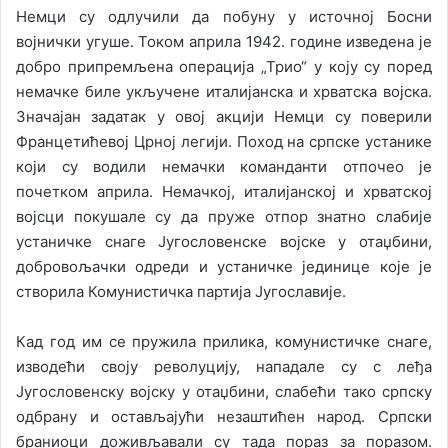
Немци су одлучили да побуну у источној Босни
војнички угуше. Током априла 1942. године изведена је
добро припремљена операција „Трио“ у коју су поред
немачке биле укључене италијанска и хрватска војска.
Значајан задатак у овој акцији Немци су поверили
Францетићевој Црној легији. Поход на српске устанике
који су водили немачки команданти отпочео је
почетком априла. Немачкој, италијанској и хрватској
војсци покушале су да пруже отпор знатно слабије
устаничке снаге Југословенске војске у отаџбини,
добровољачки одреди и устаничке јединице које је
створила Комунистичка партија Југославије.
Кад год им се пружила прилика, комунистичке снаге,
изводећи своју револуцију, нападале су с леђа
Југословенску војску у отаџбини, слабећи тако српску
одбрану и остављајући незаштићен народ. Српски
браниоци доживљавали су тада пораз за поразом.