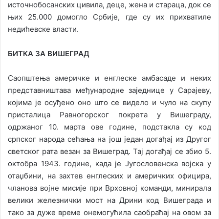
источнобосанских цивила, деце, жена и стараца, док се
њих 25.000 домогло Србије, где су их прихватиле
недићевске власти.
БИТКА ЗА ВИШЕГРАД
Саопштења америчке и енглеске амбасаде и неких
представништава међународне заједнице у Сарајеву,
којима је осуђено оно што се видело и чуло на скупу
присталица Равногорског покрета у Вишеграду,
одржаног 10. марта ове године, подстакла су код
српског народа сећања на још један догађај из Другог
светског рата везан за Вишеград. Тај догађај се збио 5.
октобра 1943. године, када је Југословенска војска у
отаџбини, на захтев енглеских и америчких официра,
чланова војне мисије при Врховној команди, минирала
велики железнички мост на Дрини код Вишеграда и
тако за дуже време онемогућила саобраћај на овом за