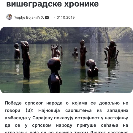
вишеградске хронике
Ђорђе Бојанић
F
S
01.10.2019
o
e
l
n
l
d
o
a
w
n
o
e
n
m
X
a
i
l
Победе српског народа о којима се довољно не
говори (3): Најновија саопштења из западних
амбасада у Сарајеву показују истрајност у настојању
да се у српском народу пригуше сећања на
страдања која су се десила током Другог светског