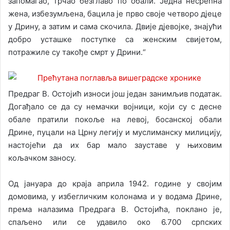
запомагао, трчао безглаво по обали. Једна несрећна
жена, избезумљена, бацила је прво своје четворо дјеце
у Дрину, а затим и сама скочила. Двије дјевојке, знајући
добро усташке поступке са женским свијетом,
потражиле су такође смрт у Дрини.“
Предраг В. Остојић износи још један занимљив податак.
Догађало се да су немачки војници, који су с десне
обале пратили покоље на левој, босанској обали
Дрине, пуцали на Црну легију и муслиманску милицију,
настојећи да их бар мало зауставе у њиховим
кољачком заносу.
Од јануара до краја априла 1942. године у својим
домовима, у избегличким колонама и у водама Дрине,
према налазима Предрага В. Остојића, поклано је,
спаљено или се удавило око 6.700 српских