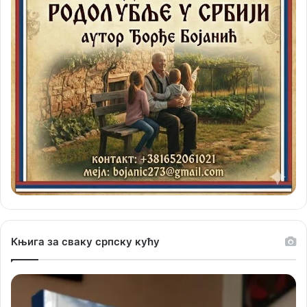
Књига за сваку српску кућу