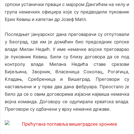
српски устанички прваци с мајором Дангићем на челу и
група немачких официра које су предводили пуковник
Ерих Кевиш и капетан др Јозеф Матл.
Последњег јануарског дана преговарачи су отпутовали
у Београд, где им је домаћин био председник српске
владе Милан Недић. У име немачке војске преговарао
је пуковник Кевиш. Били су близу договора да се под
контролу владе Милана Недића ставе срезови
Бијељина, Зворник, Власеница Соколац, Рогатица,
Кладањ, Сребреница и Вишеград. Преговори су
настављени и у прва два дана фебруара. Преостало је
било да се о овим договорима изјасни највиша немачка
војна команда. Договору се одупирала хрватска влада.
Преговори су одбачени у врху немачке државе.