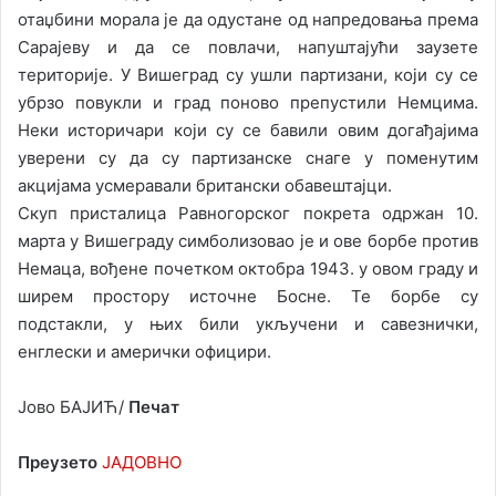
отаџбини морала је да одустане од напредовања према
Сарајеву и да се повлачи, напуштајући заузете
територије. У Вишеград су ушли партизани, који су се
убрзо повукли и град поново препустили Немцима.
Неки историчари који су се бавили овим догађајима
уверени су да су партизанске снаге у поменутим
акцијама усмеравали британски обавештајци.
Скуп присталица Равногорског покрета одржан 10.
марта у Вишеграду симболизовао је и ове борбе против
Немаца, вођене почетком октобра 1943. у овом граду и
ширем простору источне Босне. Те борбе су
подстакли, у њих били укључени и савезнички,
енглески и амерички официри.
Јово БАЈИЋ/
Печат
Преузето
ЈАДОВНО