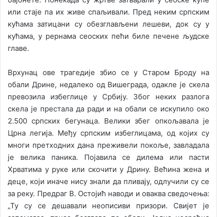
или стаје па их живе спаљивали. Пред неким српским
кућама затицани су обезглављени лешеви, док су у
кућама, у рернама сеоских пећи биле печене људске
главе.
Врхунац ове трагедије збио се у Старом Броду на
обали Дрине, недалеко од Вишеграда, одакле је скела
превозила избеглице у Србију. Због неких разлога
скела је престала да ради и на обали се искупило око
2.500 српских бегунаца. Велики збег опкољавала је
Црна легија. Међу српским избеглицама, од којих су
многи претходних дана преживели покоље, завладала
је велика паника. Појавила се дилема или пасти
Хрватима у руке или скочити у Дрину. Већина жена и
деце, који иначе нису знали да пливају, одлучили су се
за реку. Предраг В. Остојић наводи и оваква сведочења:
„Ту су се дешавали неописиви призори. Свијет је