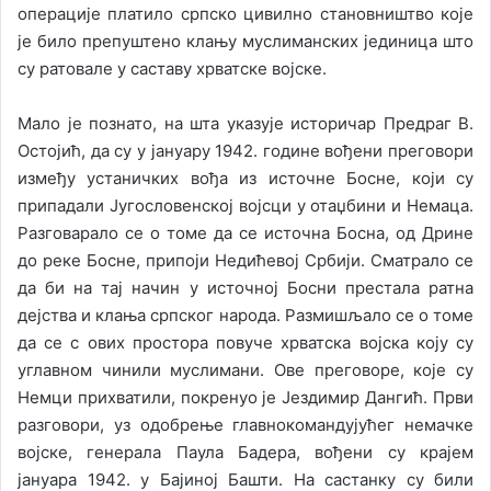
операције платило српско цивилно становништво које
је било препуштено клању муслиманских јединица што
су ратовале у саставу хрватске војске.
Мало је познато, на шта указује историчар Предраг В.
Остојић, да су у јануару 1942. године вођени преговори
између устаничких вођа из источне Босне, који су
припадали Југословенској војсци у отаџбини и Немаца.
Разговарало се о томе да се источна Босна, од Дрине
до реке Босне, припоји Недићевој Србији. Сматрало се
да би на тај начин у источној Босни престала ратна
дејства и клања српског народа. Размишљало се о томе
да се с ових простора повуче хрватска војска коју су
углавном чинили муслимани. Ове преговоре, које су
Немци прихватили, покренуо је Јездимир Дангић. Први
разговори, уз одобрење главнокомандујућег немачке
војске, генерала Паула Бадера, вођени су крајем
јануара 1942. у Бајиној Башти. На састанку су били