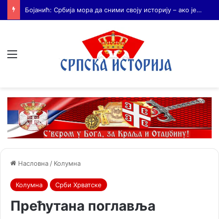
Бојанић: Када се гради – некоме смета. Када се не гради – сви се жале
Мени
Насловна
/
Колумна
Колумна
Срби Хрватске
Прећутана поглавља