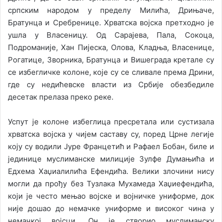
српским народом у пределу Милића, Дрињаче,
Братунца и Сребренице. Хрватска војска претходно је
ушла у Власеницу. Од Сарајева, Пала, Сокоца,
Подроманије, Хан Пијеска, Олова, Кладња, Власенице,
Рогатице, Зворника, Братунца и Вишеграда кретале су
се избегличке колоне, које су се сливале према Дрини,
где су недићевске власти из Србије обезбедиле
десетак прелаза преко реке.
Успут је колоне избеглица пресретала или сустизала
хрватска војска у чијем саставу су, поред Црне легије
коју су водили Јуре Францетић и Рафаел Бобан, биле и
јединице муслиманске милиције Зулфе Думањића и
Едхема Хаџиалилића Ефендића. Велики злочини нису
могли да прођу без Тузлака Мухамеда Хаџиефендића,
који је често мењао војске и војничке униформе, док
није дошао до немачке униформе и високог чина у
немачкој војсци. Он је створио муслиманску