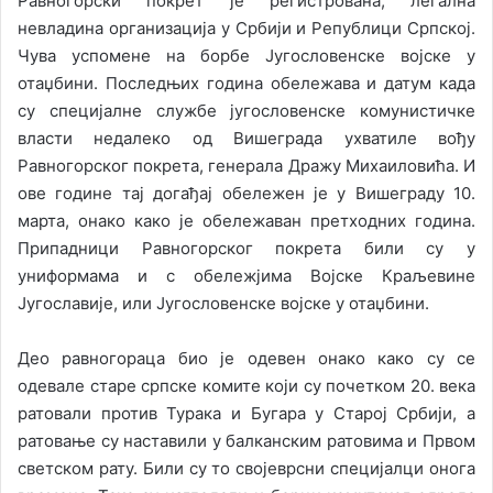
Равногорски покрет је регистрована, легална
невладина организација у Србији и Републици Српској.
Чува успомене на борбе Југословенске војске у
отаџбини. Последњих година обележава и датум када
су специјалне службе југословенске комунистичке
власти недалеко од Вишеграда ухватиле вођу
Равногорског покрета, генерала Дражу Михаиловића. И
ове године тај догађај обележен је у Вишеграду 10.
марта, онако како је обележаван претходних година.
Припадници Равногорског покрета били су у
униформама и с обележјима Војске Краљевине
Југославије, или Југословенске војске у отаџбини.
Део равногораца био је одевен онако како су се
одевале старе српске комите који су почетком 20. века
ратовали против Турака и Бугара у Старој Србији, а
ратовање су наставили у балканским ратовима и Првом
светском рату. Били су то својеврсни специјалци онога