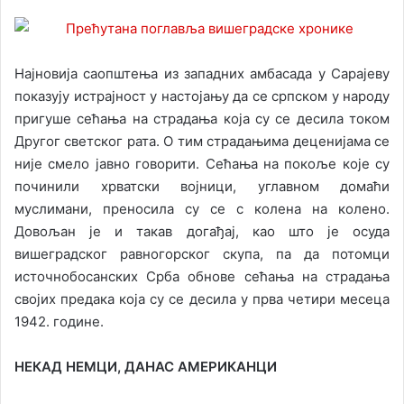
Најновија саопштења из западних амбасада у Сарајеву
показују истрајност у настојању да се српском у народу
пригуше сећања на страдања која су се десила током
Другог светског рата. О тим страдањима деценијама се
није смело јавно говорити. Сећања на покоље које су
починили хрватски војници, углавном домаћи
муслимани, преносила су се с колена на колено.
Довољан је и такав догађај, као што је осуда
вишеградског равногорског скупа, па да потомци
источнобосанских Срба обнове сећања на страдања
својих предака која су се десила у прва четири месеца
1942. године.
НЕКАД НЕМЦИ, ДАНАС АМЕРИКАНЦИ