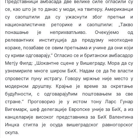
Представници амбасада две велике силе огласили су
се, као што је то данас у моди, на твитеру. Американци
су саопштили да су ужаснути због претњи и
националистичке реторике и саопштили: „Такво
понашање је неприхватљиво. Очекујемо од
релевантних институција да предузму неопходне
кораке, позабаве се овим претњама и учине да они који
су криви одговарају.“ Огласио се и британски амбасадор
Метју Филд: „Шокантне сцене у Вишеграду. Мора да су
узнемириле многе широм БиХ. Надам се да ће власти
спровести пуну истрагу. Говору мржње није место у
модерном друштву. Крајње је време за окретање
будућности, с одговарајућим поштовањем за све
стране.“ Проговорио је у истом тону Ларс Гунар
Вигемарк, шеф делегације Европске уније за БиХ, а из
канцеларије високог представника за БиХ Валентина
Инцка стигла је осуда вишеградског равногорског
скупа.