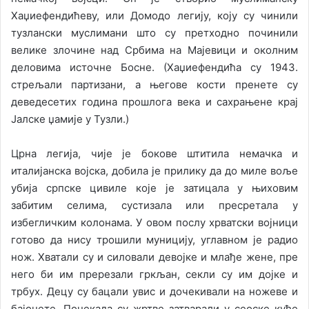
Хаџиефендићеву, или Домодо легију, коју су чинили
тузлански муслимани што су претходно починили
велике злочине над Србима на Мајевици и околним
деловима источне Босне. (Хаџиефендића су 1943.
стрељали партизани, а његове кости пренете су
деведесeтих година прошлога века и сахрањене крај
Јалске џамије у Тузли.)
Црна легија, чије је бокове штитила немачка и
италијанска војска, добила је прилику да до миле воље
убија српске цивиле које је затицала у њиховим
забитим селима, сустизала или пресретала у
избегличким колонама. У овом послу хрватски војници
готово да нису трошили муницију, углавном је радио
нож. Хватали су и силовали девојке и млађе жене, пре
него би им пререзали гркљан, секли су им дојке и
трбух. Децу су бацали увис и дочекивали на ножеве и
бајонете. Понекада су жртве затварали у сеоске куће