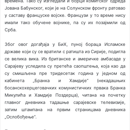
времена. Тако су изгледали и борци комитског одреда
Јована Бабунског, који је на Солунском фронту ратовао
у саставу француске војске. Французи у то време нису
имали тако обучене војнике, па су их позајмили од
Срба.
Због овог догађаја у БиХ, пуној бораца Исламске
државе који су се вратили с ратишта из Сирије, подигла
се велика вика. Из британске и америчке амбасаде у
Сарајеву уследила су претећа саопштења, која као да
су смишљена пре тридесетак година у једном од
кабинета „Бранка и Хамдије“ (некадашњих
босанскохерцеговачких комунистичких првака Бранка
Микулића и Хамдије Поздерца), читана на почетку
главног дневника тадашње сарајевске телевизије,
затим штампана на првим страницама дневника
„Ослобођење“.