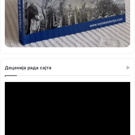
Деценија рада сајта
Прегледач
видео
записа