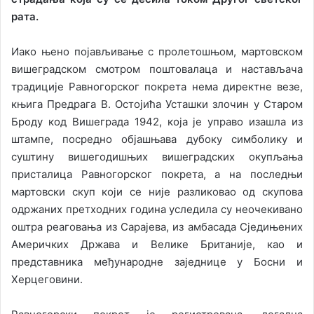
рата.
Иако њено појављивање с пролетошњом, мартовском
вишеградском смотром поштовалаца и настављача
традиције Равногорског покрета нема директне везе,
књига Предрага В. Остојића Усташки злочин у Старом
Броду код Вишеграда 1942, која је управо изашла из
штампе, посредно објашњава дубоку симболику и
суштину вишегодишњих вишеградских окупљања
присталица Равногорског покрета, а на последњи
мартовски скуп који се није разликовао од скупова
одржаних претходних година уследила су неочекивано
оштра реаговања из Сарајева, из амбасада Сједињених
Америчких Држава и Велике Британије, као и
представника међународне заједнице у Босни и
Херцеговини.