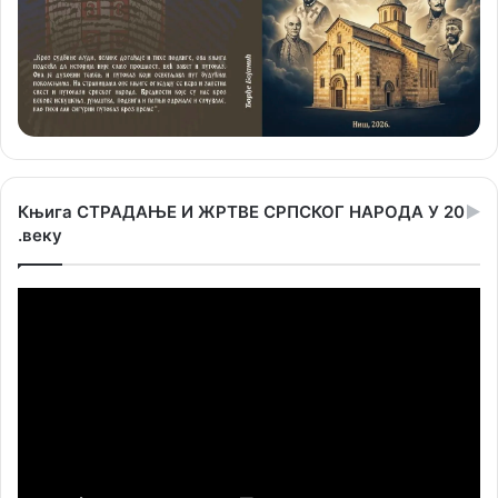
Књига СТРАДАЊЕ И ЖРТВЕ СРПСКОГ НАРОДА У 20
.веку
Прегледач
видео
записа