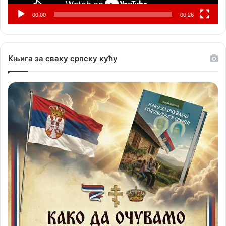
00:00
00:26
Књига за сваку српску кућу