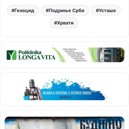
Геноцид
Подриње Срби
Усташе
Хрвати