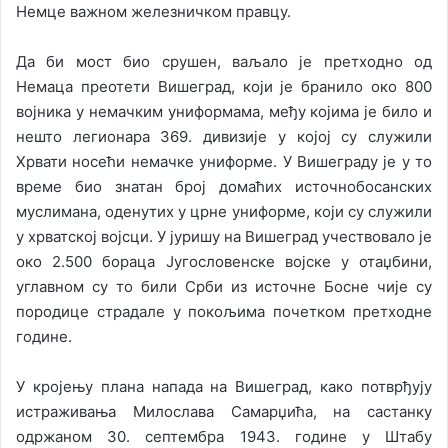
Немце важном железничком правцу.
Да би мост био срушен, ваљало је претходно од
Немаца преотети Вишеград, који је бранило око 800
војника у немачким униформама, међу којима је било и
нешто легионара 369. дивизије у којој су служили
Хрвати носећи немачке униформе. У Вишеграду је у то
време био знатан број домаћих источнобосанских
муслимана, оденутих у црне униформе, који су служили
у хрватској војсци. У јуришу на Вишеград учествовало је
око 2.500 бораца Југословенске војске у отаџбини,
углавном су то били Срби из источне Босне чије су
породице страдале у покољима почетком претходне
године.
У кројењу плана напада на Вишеград, како потврђују
истраживања Милослава Самарџића, на састанку
одржаном 30. септембра 1943. године у Штабу