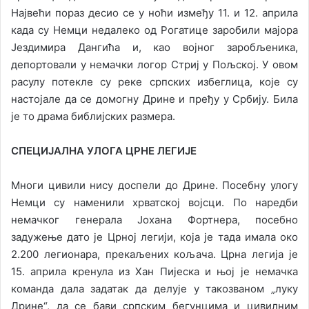
Највећи пораз десио се у ноћи између 11. и 12. априла
када су Немци недалеко од Рогатице заробили мајора
Јездимира Дангића и, као војног заробљеника,
депортовали у немачки логор Стриј у Пољској. У овом
расулу потекле су реке српских избеглица, које су
настојале да се домогну Дрине и пређу у Србију. Била
је то драма библијских размера.
СПЕЦИЈАЛНА УЛОГА ЦРНЕ ЛЕГИЈЕ
Многи цивили нису доспели до Дрине. Посебну улогу
Немци су наменили хрватској војсци. По наредби
немачког генерала Јохана Фортнера, посебно
задужење дато је Црној легији, која је тада имала око
2.200 легионара, прекаљених кољача. Црна легија је
15. априла кренула из Хан Пијеска и њој је немачка
команда дала задатак да делује у такозваном „луку
Дрине“, да се бави српским бегунцима и цивилним