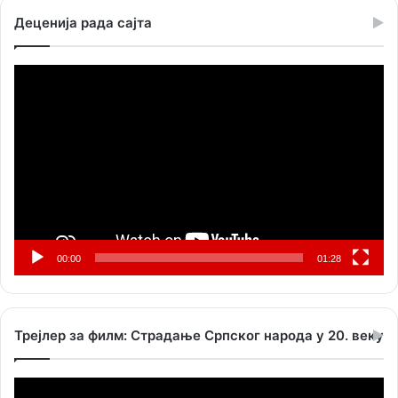
Деценија рада сајта
Прегледач
видео
записа
00:00
01:28
Трејлер за филм: Страдање Српског народа у 20. веку
Прегледач