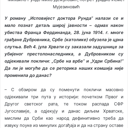
Мујезиновић
У роману „Исповијест доктора Рунда“ налази се и
мало познат детаљ широј јавности – одмах након
убиства Франца Фердинанда, 28. јуна 1914. г. многе
грађане Дубровника, Србе (католике) обузела је црна
слутња. Већ 4. јула Хрвати су заказали задушнице за
убијеног престолонаследника, а Дубровником су
одјекивали покличи: „Србе на врбе“ и „Удри Србина!“
Да ли је могуће да се реторика наших комшија није
променила до данас?
– С обзиром да су поменути покличи масовно
одјекивали три пута у историји: почетком Првог и
Другог светског рата, те током распада СФР
Југославије, а одјекују и данас диљем Хрватске,
мислим да Срби као народ дефинитивно треба да
извуку поуке из минулих догађаја и да на страну оставе