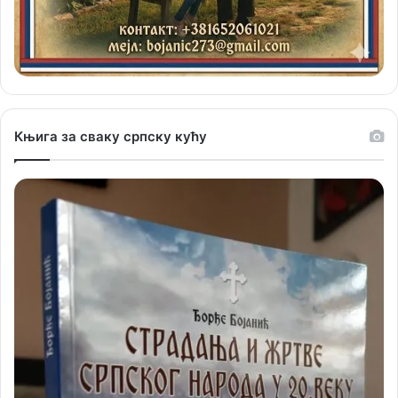
Књига за сваку српску кућу