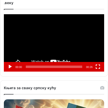
.веку
Прегледач
видео
записа
00:00
00:26
Књига за сваку српску кућу