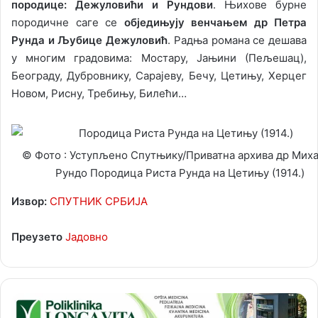
породице: Дежуловићи и Рундови
. Њихове бурне
породичне саге се
обједињују венчањем др Петра
Рунда и Љубице Дежуловић
. Радња романа се дешава
у многим градовима: Мостару, Јањини (Пељешац),
Београду, Дубровнику, Сарајеву, Бечу, Цетињу, Херцег
Новом, Рисну, Требињу, Билећи…
© Фото : Уступљено Спутњику/Приватна архива др Мих
Рундо Породица Риста Рунда на Цетињу (1914.)
Извор:
СПУТНИК СРБИЈА
Преузето
Јадовно