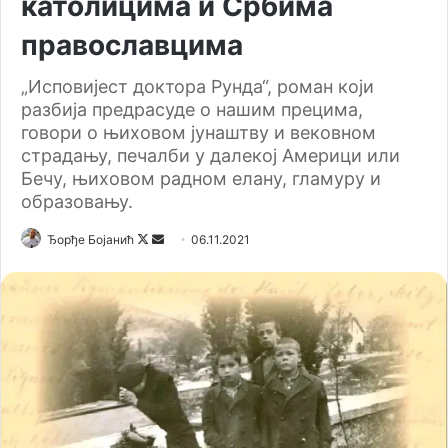
католицима и Србима
православцима
„Исповијест доктора Рунда“, роман који
разбија предрасуде о нашим прецима,
говори о њиховом јунаштву и вековном
страдању, печалби у далекој Америци или
Бечу, њиховом радном елану, гламуру и
образовању.
Ђорђе Бојанић
F
S
06.11.2021
o
e
l
n
l
d
o
a
w
n
o
e
n
m
X
a