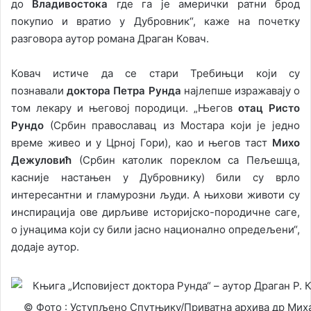
до
Владивостока
где га је амерички ратни брод
покупио и вратио у Дубровник“, каже на почетку
разговора аутор романа Драган Ковач.
Ковач истиче да се стари Требињци који су
познавали
доктора Петра Рунда
најлепше изражавају о
том лекару и његовој породици. „Његов
отац Ристо
Рундо
(Србин православац из Мостара који је једно
време живео и у Црној Гори), као и његов таст
Михо
Дежуловић
(Србин католик пореклом са Пељешца,
касније настањен у Дубровнику) били су врло
интересантни и гламурозни људи. А њихови животи су
инспирација ове дирљиве историјско-породичне саге,
о јунацима који су били јасно национално опредељени“,
додаје аутор.
© Фото : Уступљено Спутњику/Приватна архива др Мих