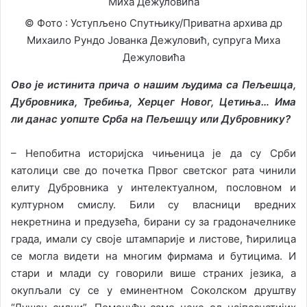
© Фото : Уступљено Спутњику/Приватна архива др
Михаило Рундо Јованка Дежуловић, супруга Миха
Дежуловића
Ово је истинита прича о нашим људима са Пељешца,
Дубровника, Требиња, Херцег Новог, Цетиња… Има
ли данас уопште Срба на Пељешцу или Дубровнику?
– Непобитна историјска чињеница је да су Срби
католици све до почетка Првог светског рата чинили
елиту Дубровника у интелектуалном, пословном и
културном смислу. Били су власници вредних
некретнина и предузећа, бирани су за градоначелнике
града, имали су своје штампарије и листове, ћирилица
се могла видети на многим фирмама и бутицима. И
стари и млади су говорили више страних језика, а
окупљали су се у еминентном Соколском друштву