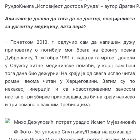
РундоКњига „Исповијест доктора Рунда“ – аутор Драган Р
Али како је дошло до тога да се доктор, специјалиста
за ургентну медицину, лати пера?
– Почетком 2013. г. одлучио сам да напишем дужу
приповетку о погибији мог брата на фронту према
Дубровнику, 1. октобра 1991. г. када су га мртвог донели
у Службу хитне медицинске помоћи, у којој сам баш
тога дана био дежурни! На крају је од свега испао читав
роман, веома читан у Херцеговини. Затим су по
некаквој инерцији и са новооткривеним заносом
настале три збирке приповедака, да би на крају написао
и три романа о важним Требињцима.
© Фото : Уступљено Спутњику/Приватна архива др
Михаило Рундо Михо Дежуловић, потрет урадио Исмет