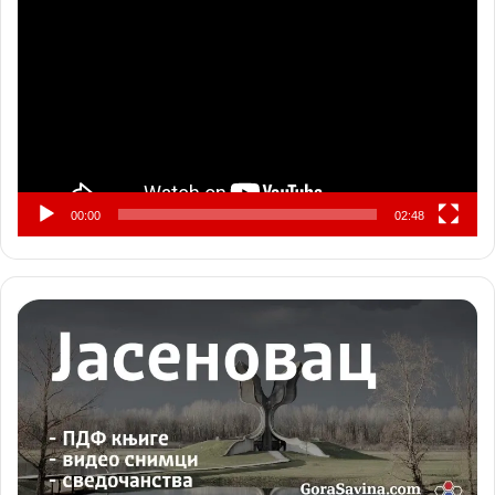
видео
записа
00:00
02:48