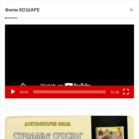
Филм КОШАРЕ
Прегледач
видео
записа
00:00
51:35