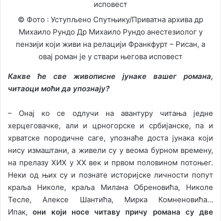
© Фото : Уступљено Спутњику/Приватна архива др
Михаило Рундо Др Михаило Рундо анестезиолог у
пензији који живи на релацији Франкфурт – Рисан, а
овај роман је у ствари његова исповест
Какве ће све живописне јунаке вашег романа,
читаоци моћи да упознају?
– Онај ко се одлучи на авантуру читања једне
херцеговачке, али и црногорске и србијанске, па и
хрватске породичне саге, упознаће доста јунака који
нису измаштани, а живели су у веома бурном времену,
на прелазу XИX у XX век и првом половином потоњег.
Неки од њих су и познате историјске личности попут
краља Николе, краља Милана Обреновића, Николе
Тесле, Алексе Шантића, Мирка Комненовића…
Ипак,
они који носе читаву причу романа су две