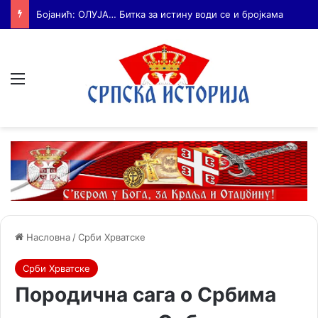
Бојанић: Србија мора да сними своју историју – ако је ми не испричамо, испричаће је други
Мени
Насловна
/
Срби Хрватске
Срби Хрватске
Породична сага о Србима