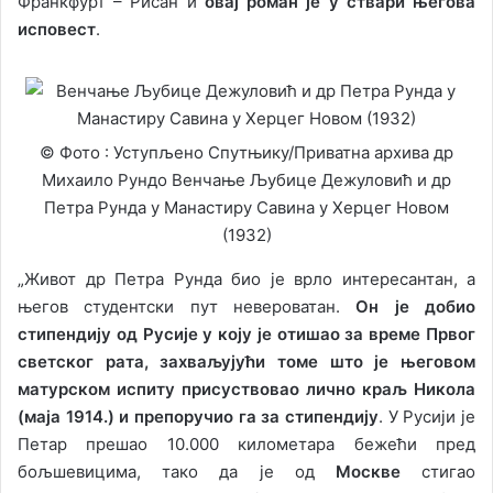
Франкфурт – Рисан и
овај роман је у ствари његова
исповест
.
© Фото : Уступљено Спутњику/Приватна архива др
Михаило Рундо Венчање Љубице Дежуловић и др
Петра Рунда у Манастиру Савина у Херцег Новом
(1932)
„Живот др Петра Рунда био је врло интересантан, а
његов студентски пут невероватан.
Он је добио
стипендију од Русије у коју је отишао за време Првог
светског рата, захваљујући томе што је његовом
матурском испиту присуствовао лично краљ Никола
(маја 1914.) и препоручио га за стипендију
. У Русији је
Петар прешао 10.000 километара бежећи пред
бољшевицима, тако да је од
Москве
стигао