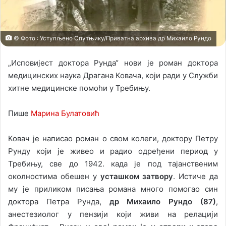
i
l
© Фото : Уступљено Спутњику/Приватна архива др Михаило Рундо
„Исповијест доктора Рунда“ нови је роман доктора
медицинских наука Драгана Ковача, који ради у Служби
хитне медицинске помоћи у Требињу.
Пише
Марина Булатовић
Ковач је написао роман о свом колеги, доктору Петру
Рунду који је живео и радио одређени период у
Требињу, све до 1942. када је под тајанственим
околностима обешен у
усташком затвору
. Истиче да
му је приликом писања романа много помогао син
доктора Петра Рунда,
др Михаило Рундо (87)
,
анестезиолог у пензији који живи на релацији