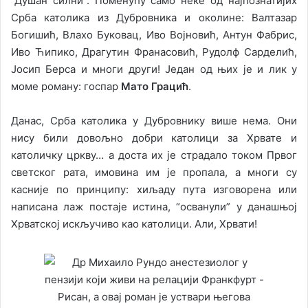
“Душан силни”. Поменућу само неке од најпознатијих
Срба католика из Дубровника и околине: Валтазар
Богишић, Влахо Буковац, Иво Војновић, Антун Фабрис,
Иво Ћипико, Драгутин Франасовић, Рудолф Сарделић,
Јосип Берса и многи други! Један од њих је и лик у
моме роману: госпар
Мато Грацић
.
Данас, Срба католика у Дубровнику више нема. Они
нису били довољно добри католици за Хрвате и
католичку цркву… а доста их је страдало током Првог
светског рата, имовина им је пропала, а многи су
касније по принципу: хиљаду пута изговорена или
написана лаж постаје истина, “осванули” у данашњој
Хрватској искључиво као католици. Али, Хрвати!