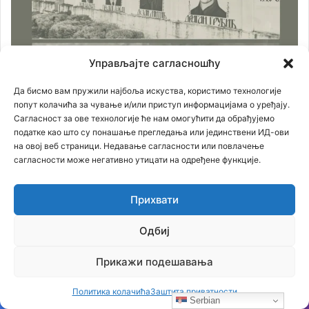
Управљајте сагласношћу
Да бисмо вам пружили најбоља искуства, користимо технологије
попут колачића за чување и/или приступ информацијама о уређају.
Сагласност за ове технологије ће нам омогућити да обрађујемо
податке као што су понашање прегледања или јединствени ИД-ови
на овој веб страници. Недавање сагласности или повлачење
сагласности може негативно утицати на одређене функције.
Прихвати
Одбиј
Прикажи подешавања
Политика колачића
Заштита приватности
Serbian