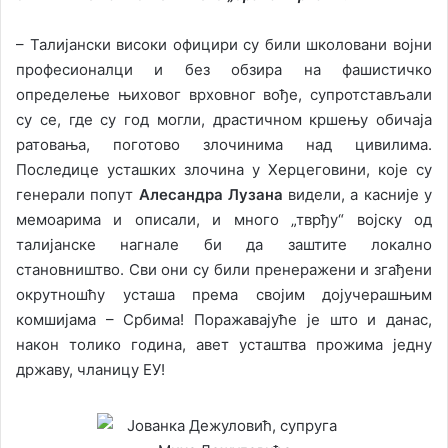
– Талијански високи официри су били школовани војни
професионалци и без обзира на фашистичко
определење њиховог врховног вође, супротстављали
су се, где су год могли, драстичном кршењу обичаја
ратовања, поготово злочинима над цивилима.
Последице усташких злочина у Херцеговини, које су
генерали попут
Алесандра Лузана
видели, а касније у
мемоарима и описали, и много „тврђу“ војску од
талијанске нагнале би да заштите локално
становништво. Сви они су били пренеражени и згађени
окрутношћу усташа према својим дојучерашњим
комшијама – Србима! Поражавајуће је што и данас,
након толико година, авет усташтва прожима једну
државу, чланицу ЕУ!