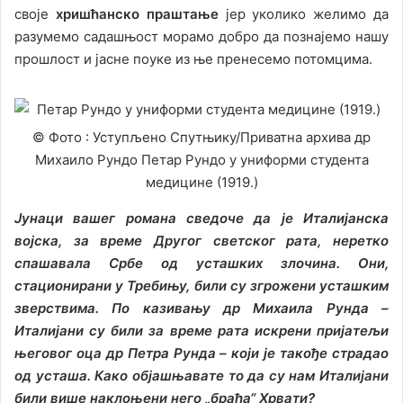
своје
хришћанско праштање
јер уколико желимо да
разумемо садашњост морамо добро да познајемо нашу
прошлост и јасне поуке из ње пренесемо потомцима.
© Фото : Уступљено Спутњику/Приватна архива др
Михаило Рундо Петар Рундо у униформи студента
медицине (1919.)
Јунаци вашег романа сведоче да је Италијанска
војска, за време Другог светског рата, неретко
спашавала Србе од усташких злочина. Они,
стационирани у Требињу, били су згрожени усташким
зверствима. По казивању др Михаила Рунда –
Италијани су били за време рата искрени пријатељи
његовог оца др Петра Рунда – који је такође страдао
од усташа. Како објашњавате то да су нам Италијани
били више наклоњени него „браћа“ Хрвати?