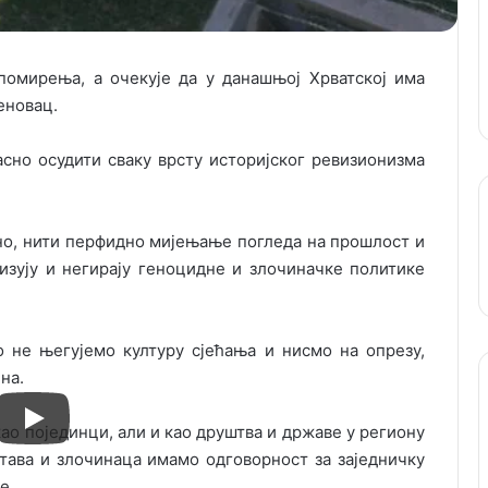
 помирења, а очекује да у данашњој Хрватској има
еновац.
јасно осудити сваку врсту историјског ревизионизма
лно, нити перфидно мијењање погледа на прошлост и
изују и негирају геноцидне и злочиначке политике
о не његујемо културу сјећања и нисмо на опрезу,
на.
као појединци, али и као друштва и државе у региону
ртава и злочинаца имамо одговорност за заједничку
е.