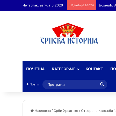
Четвртак, август 6 2026
Најновије вести
ПОЧЕТНА
КАТЕГОРИЈЕ
КОНТАКТ
ПО
Прет
Прати
Насловна
/
Срби Хрватске
/
Отворена изложба “Ј