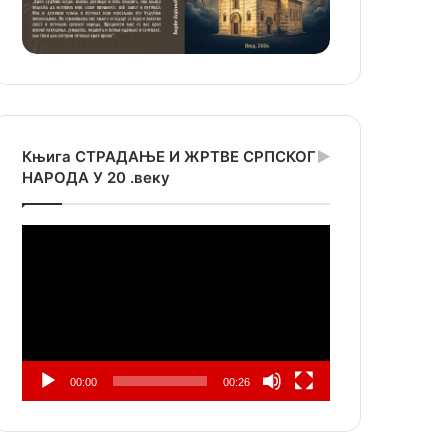
Књига СТРАДАЊЕ И ЖРТВЕ СРПСКОГ
НАРОДА У 20 .веку
Прегледач
видео
записа
00:00
00:26