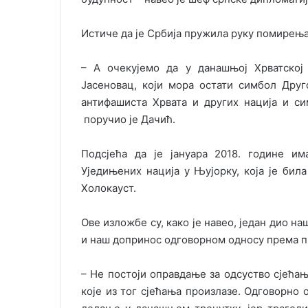
Истиче да је Србија пружила руку помирења
– А очекујемо да у данашњој Хрватској
Јасеновац, који мора остати симбол Друго
антифашиста Хрвата и других нација и с
поручио је Дачић.
Подсјећа да је јануара 2018. године и
Уједињених нација у Њујорку, која је би
Холокауст.
Ове изложбе су, како је навео, један дио на
и наш допринос одговорном односу према 
– Не постоји оправдање за одсуство сјећањ
које из тог сјећања произлазе. Одговорно