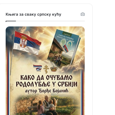
Књига за сваку српску кућу