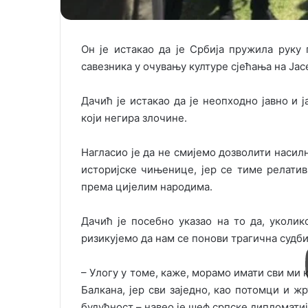
Он је истакао да је Србија пружила руку
савезника у очувању културе сјећања на Јас
Дачић је истакао да је неопходно јавно и 
који негира злочине.
Нагласио је да не смијемо дозволити наси
историјске чињенице, јер се тиме релатив
према цијелим народима.
Дачић је посебно указао на то да, уколик
ризикујемо да нам се понови трагична судби
– Улогу у томе, каже, морамо имати сви ми 
Балкана, јер сви заједно, као потомци и ж
будућност – навео је шеф српске дипломатиј