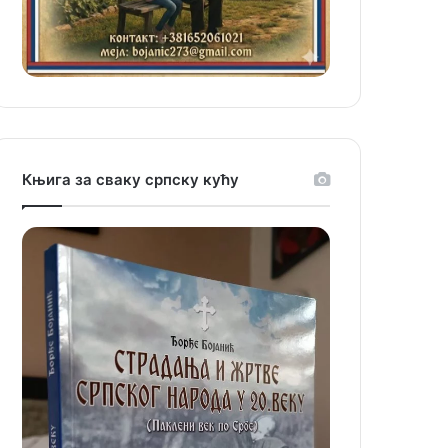
Књига за сваку српску кућу