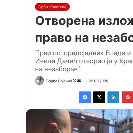
Срби Хрватске
Отворена излож
право на незаб
Први потпредсједник Владе и
Ивица Дачић отворио је у Кра
на незаборав”.
Ђорђе Бојанић
F
S
05.09.2020
o
e
Facebook
X
LinkedIn
l
n
l
d
o
a
w
n
o
e
n
m