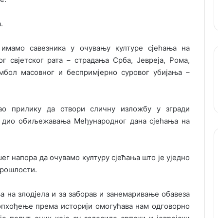
.
 имамо савезника у очувању културе сјећања на
г свјетског рата – страдања Срба, Јевреја, Рома,
имбол масовног и беспримјерно суровог убијања –
мао прилику да отвори сличну изложбу у згради
ла дио обиљежавања Међународног дана сјећања на
шег напора да очувамо културу сјећања што је уједно
прошлости.
а на злодјела и за заборав и занемаривање обавеза
 опхођење према историји омогућава нам одговорно