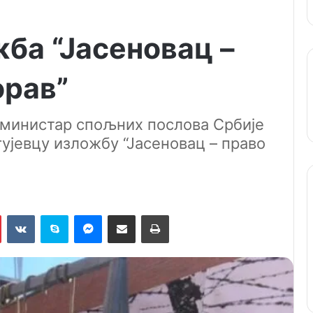
ба “Јасеновац –
орав”
 министар спољних послова Србије
гујевцу изложбу “Јасеновац – право
Pinterest
VKontakte
Skype
Messenger
Подели путем мејла
Штампај