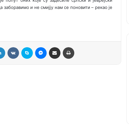
е попут оних које су задесиле српски и јеврејски
а заборавимо и не смијју нам се поновити – рекао је
LinkedIn
VKontakte
Skype
Messenger
Подели путем мејла
Штампај