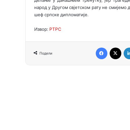
делање у данашњем тренутку, јер трагедиј
народ у Другом свјетском рату не смијемо д
шеф српске дипломатије.
Извор:
РТРС
Facebook
X
Подели