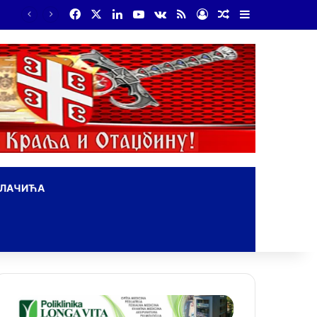
Facebook
X
LinkedIn
YouTube
vk.com
RSS
Log In
Random Article
Sidebar
На Дражин дан у Лондону обележено 80. година од мучког убиства генерала Драгољуба Драже Михаиловића
ОЛАЧИЋА