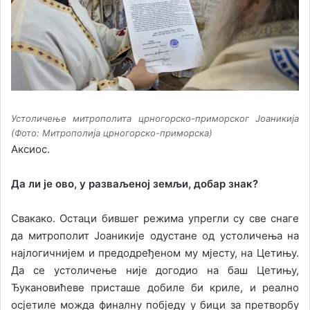
Устоличење митрополита црногорско-приморског Јоаникија
(Фото: Митрополија црногорско-приморска)
Аксиос.
Да ли је ово, у разваљеној земљи, добар знак?
Свакако. Остаци бившег режима упрегли су све снаге
да митрополит Јоаникије одустане од устоличења на
најлогичнијем и предодређеном му мјесту, на Цетињу.
Да се устоличење није догодио на баш Цетињу,
Ђукановићеве присташе добиле би криле, и реално
осјетиле можда финалну побједу у бици за претворбу