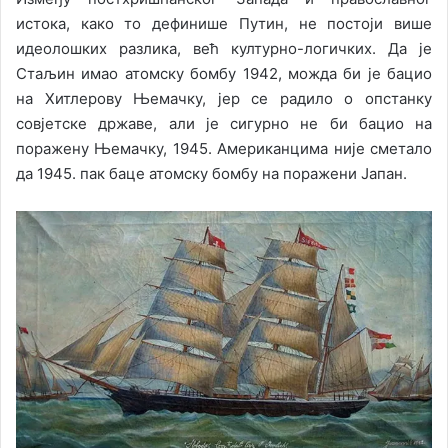
истока, како то дефинише Путин, не постоји више
идеолошких разлика, већ културно-логичких. Да је
Стаљин имао атомску бомбу 1942, можда би је бацио
на Хитлерову Њемачку, јер се радило о опстанку
совјетске државе, али је сигурно не би бацио на
поражену Њемачку, 1945. Американцима није сметало
да 1945. пак баце атомску бомбу на поражени Јапан.