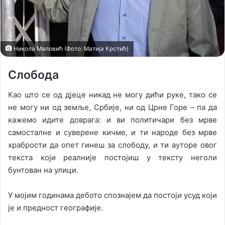
l
Никола Маловић (Фото: Матија Крстић)
Слобода
К
ао што се од дјеце никад не могу дићи руке, тако се
не могу ни од земље, Србије, ни од Црне Горе – па да
кажемо идите доврага: и ви политичари без мрве
самосталне и суверене кичме, и ти народе без мрве
храбрости да опет гинеш за слободу, и ти ауторе овог
текста који реалније постојиш у тексту неголи
бунтован на улици.
У мојим годинама дебото спознајем да постоји усуд који
је и предност географије.