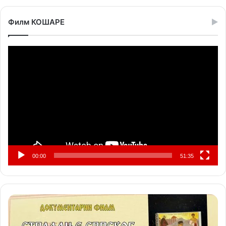
Филм КОШАРЕ
Прегледач
видео
записа
00:00
51:35