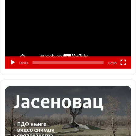
видео
записа
00:00
02:48