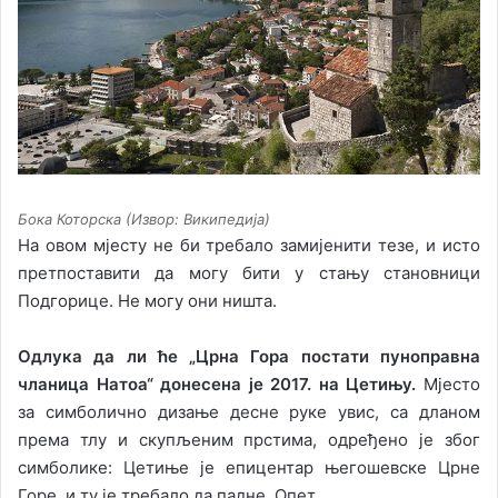
Бока Которска (Извор: Википедија)
На овом мјесту не би требало замијенити тезе, и исто
претпоставити да могу бити у стању становници
Подгорице. Не могу они ништа.
Одлука да ли ће „Црна Гора постати пуноправна
чланица Натоа“ донесена је 2017. на Цетињу.
Мјесто
за симболично дизање десне руке увис, са дланом
према тлу и скупљеним прстима, одређено је због
симболике: Цетиње је епицентар његошевске Црне
Горе, и ту је требало да падне. Опет.