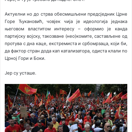
Актуелни но до стрва обесмишљени предсједник Црне
Горе Ђукановић, човјек чија је идеологија једнака
његовом властитом интересу – оформио је канда
партијску војску, такозване (нео)комите, састављене од
протува с дна каце, екстремиста и србомрзаца, који би,
да фактор стран дода кап катализатора, одиста клали по
Црној Гори и Боки.
Јер су усташе.