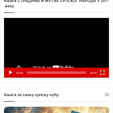
Књига СТРАДАЊЕ И ЖРТВЕ СРПСКОГ НАРОДА У 20
.веку
Прегледач
видео
записа
00:00
00:26
Књига за сваку српску кућу