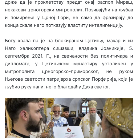
држе да је проклетству предат онај распоп Мираш,
некакови црногорски митрополит. Позивајући на љубав
и помирење у Црној Гори, не само да фразирају до
конца скале него потказују властиту интелигенцију.
Богу хвала па је на блокираном Цетињу, макар и из
Нато хеликоптера сишавши, владика Јоаникије, 5.
септембра 2021. Г., на свечаности без политичара и
дипломата, у Цетињском манастиру устоличен у
митрополита црногорско-приморског, не руком
Његове светости патријарха српског Порфирија, који је
љубио руку папи, него благодаћу Духа светог.