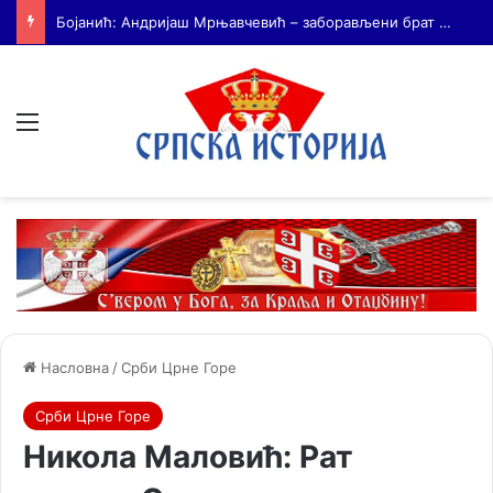
На Дражин дан у Лондону обележено 80. година од мучког убиства генерала Драгољуба Драже Михаиловића
Мени
Насловна
/
Срби Црне Горе
Срби Црне Горе
Никола Маловић: Рат