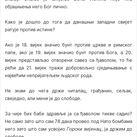
објашњења него Бог лично.
Како је дошло до тога да данашњи западни свијет
ратује против истине?
Ако је 18. вијек значио бунт против цркве и римског
папе, ако је 19. вијек значио бунт против Бога, а 20.
вијек представљао отворени савез са ђаволом, то ће
рећи да 21. вијек тражи добровољно сједињавање с
највећим непријатељем људског рода.
Не знам до чега држи читалац, грађанин, сељак,
свеједно, али мени је до слободе.
За чије бих бабе здравље ја са ђаволом тикве садио?
Не само зато што сам 78 дана провео под Нато бомбама
него зато што сам усвојио
Горски вијенац
, ја држим до
слободе.