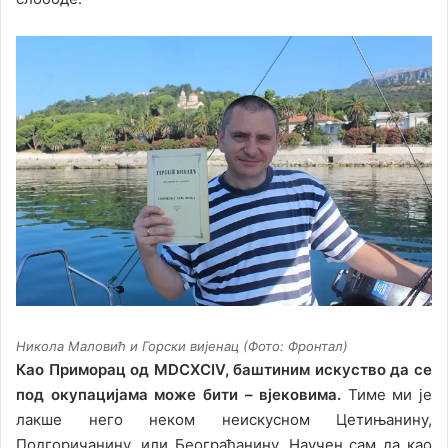
Никола Маловић и Горски вијенац (Фото: Фронтал)
Као Приморац од MDCXCIV, баштиним искуство да се
под окупацијама може бити – вјековима.
Тиме ми је
лакше него неком неискусном Цетињанину,
Подгоричанину, или Београђанину. Научен сам да као