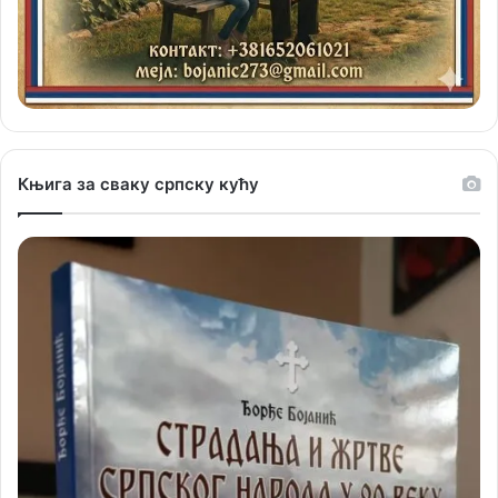
Књига за сваку српску кућу