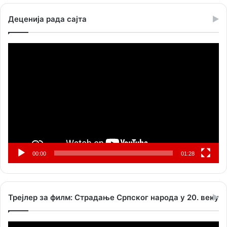
Деценија рада сајта
Прегледач
видео
записа
00:00
01:28
Трејлер за филм: Страдање Српског народа у 20. веку
Прегледач