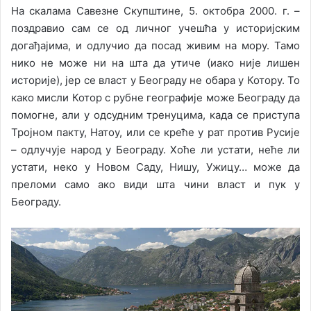
На скалама Савезне Скупштине, 5. октобра 2000. г. –
поздравио сам се од личног учешћа у историјским
догађајима, и одлучио да посад живим на мору. Тамо
нико не може ни на шта да утиче (иако није лишен
историје), јер се власт у Београду не обара у Котору. То
како мисли Котор с рубне географије може Београду да
помогне, али у одсудним тренуцима, када се приступа
Тројном пакту, Натоу, или се креће у рат против Русије
– одлучује народ у Београду. Хоће ли устати, неће ли
устати, неко у Новом Саду, Нишу, Ужицу… може да
преломи само ако види шта чини власт и пук у
Београду.