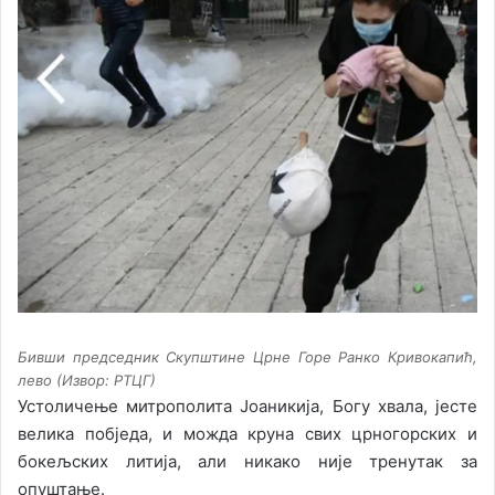
Бивши председник Скупштине Црне Горе Ранко Кривокапић,
лево (Извор: РТЦГ)
Устоличење митрополита Јоаникија, Богу хвала, јесте
велика побједа, и можда круна свих црногорских и
бокељских литија, али никако није тренутак за
опуштање.