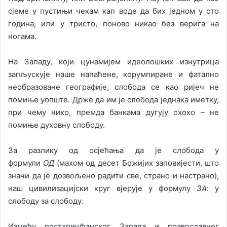
сјеме у пустињи чекам кап воде да бих једном у сто
година, или у тристо, поново никао без верига на
ногама.
На Западу, који цунамијем идеолошких изнутрица
запљускује наше напаћене, корумпиране и фатално
необразоване географије, слобода се као ријеч не
помиње уопште. Држе да им је слобода једнака иметку,
при чему нико, премда банкама дугују охохо – не
помиње духовну слободу.
За разлику од осјећања да је слобода у
формули
ОД
(махом од десет Божијих заповијести, што
значи да је дозвољено радити све, страно и настрано),
наш цивилизацијски круг вјерује у формулу
ЗА
: у
слободу за слободу.
Између постхришћанског Запада и православног