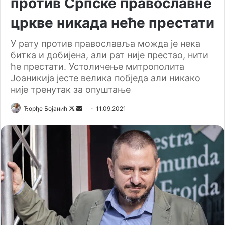
против Српске православне
цркве никада неће престати
У рату против православља можда је нека
битка и добијена, али рат није престао, нити
ће престати. Устоличење митрополита
Јоаникија јесте велика побједа али никако
није тренутак за опуштање
Ђорђе Бојанић
F
S
11.09.2021
o
e
l
n
l
d
o
a
w
n
o
e
n
m
X
a
i