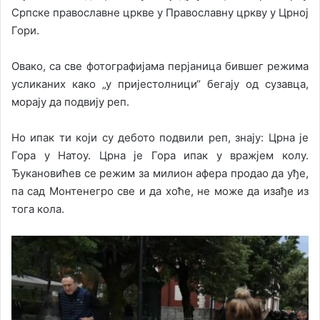
Српске православне цркве у Православну цркву у Црној
Гори.
Овако, са све фотографијама перјаница бившег режима
усликаних како „у пријестолници“ бегају од сузавца,
морају да подвију реп.
Но ипак ти који су дебото подвили реп, знају: Црна је
Гора у Натоу. Црна је Гора ипак у вражјем колу.
Ђукановићев се режим за милион афера продао да уђе,
па сад Монтенегро све и да хоће, не може да изађе из
тога кола.