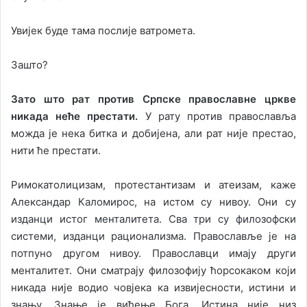
Увијек буде тама послије ватромета.
Зашто?
Зато што рат против Српске православне цркве
никада неће престати.
У рату против православља
можда је нека битка и добијена, али рат није престао,
нити ће престати.
Римокатолицизам, протестантизам и атеизам, каже
Александар Каломирос, на истом су нивоу. Они су
изданци истог менталитета. Сва три су филозофски
системи, изданци рационализма. Православље је на
потпуно другом нивоу. Православци имају други
менталитет. Они сматрају филозофију ћорсокаком који
никада није водио човјека ка извијесности, истини и
знању. Знање је виђење Бога. Истина није низ