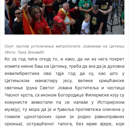
Скуп против устоличења митрополита Јоаникија на Цетињу
(Фото: Лука Зековић)
Ко се год пита откуд то, и како, да ни из чега покрет
комита никне баш на Цетињу, треба да зна да је духовна
еквилибристика ова: гдје год да су, као што у
Цетињском манастиру јесу, велике хришћанске
светиње (рука Светог Јована Крститеља и честица
Часног крста, са иконом Богородице Филермске коју су
комунисти аквистали па се налази у Историјском
музеју), ту мора да је и ђавоља противтежа оличена у
гомили црногорских орки (и родно равноправних
оркиња), острашћеног талога, без мрве вјере, који