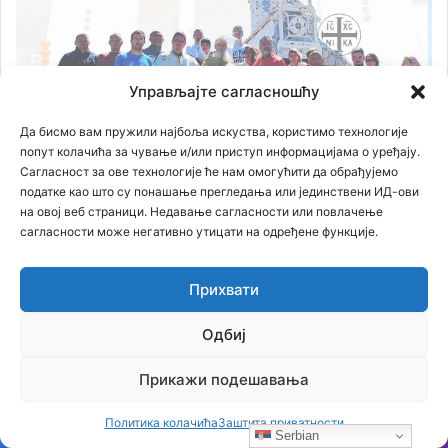
Управљајте сагласношћу
Да бисмо вам пружили најбоља искуства, користимо технологије
попут колачића за чување и/или приступ информацијама о уређају.
Сагласност за ове технологије ће нам омогућити да обрађујемо
податке као што су понашање прегледања или јединствени ИД-ови
на овој веб страници. Недавање сагласности или повлачење
сагласности може негативно утицати на одређене функције.
Прихвати
Одбиј
Прикажи подешавања
Политика колачића
Заштита приватности
Serbian