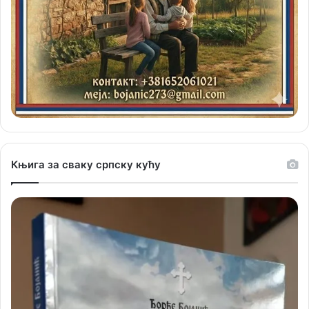
Књига за сваку српску кућу