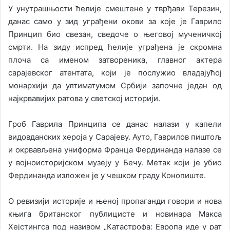
У унутрашњости ћелије смештене у тврђави Терезин,
данас само у зид уграђени окови за које је Гаврило
Принцип био свезан, сведоче о његовој мученичкој
смрти. На зиду испред ћелије уграђена је скромна
плоча са именом затвореника, главног актера
сарајевског атентата, који је послужио владајућој
монархији да ултиматумом Србији започне један од
најкрвавијих ратова у светској историји.
Гроб Гаврила Принципа се данас налази у капели
видовданских хероја у Сарајеву. Ауто, Гаврилов пиштољ
и окрвављена униформа Франца Фердинанда налазе се
у војноисторијском музеју у Бечу. Метак који је убио
Фердинанда изложен је у чешком граду Конопиште.
О ревизији историје и њеној пропаганди говори и нова
књига британског публицисте и новинара Макса
Хејстингса под називом „Катастрофа: Европа иде у рат