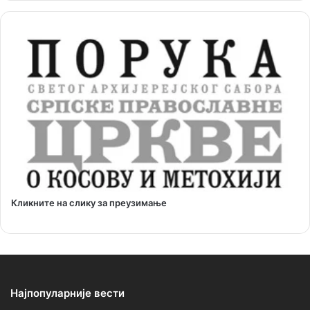
Кликните на слику за преузимање
Најпопуларније вести