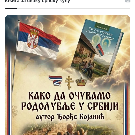
Књига за сваку српску кућу