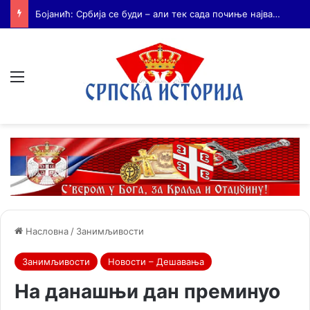
Бојанић: ОЛУЈА… Битка за истину води се и бројкама
Мени
Насловна
/
Занимљивости
Занимљивости
Новости – Дешавања
На данашњи дан преминуо