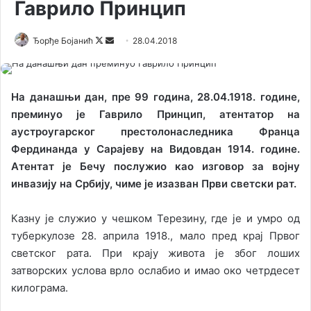
Гаврило Принцип
Ђорђе Бојанић
F
S
28.04.2018
o
e
l
n
l
d
На данашњи дан, пре 99 година, 28.04.1918. године,
o
a
преминуо је Гаврило Принцип, атентатор на
w
n
аустроугарског престолонаследника Франца
o
e
Фердинанда у Сарајеву на Видовдан 1914. године.
n
m
Атентат је Бечу послужио као изговор за војну
X
a
инвазију на Србију, чиме је изазван Први светски рат.
i
l
Казну је служио у чешком Терезину, где је и умро од
туберкулозе 28. априла 1918., мало пред крај Првог
светског рата. При крају живота је због лоших
затворских услова врло ослабио и имао око четрдесет
килограма.