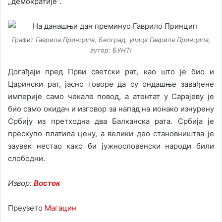
„демократије“.
Графит Гаврила Принципа, Београд, улица Гаврила Принципа,
аутор: БУНТ!
Догађаји пред Први светски рат, као што је био и
Царински рат, јасно говоре да су ондашње завађене
империје само чекале повод, а атентат у Сарајеву је
био само окидач и изговор за напад на ионако изнурену
Србију из претходна два Балканска рата. Србија је
прескупо платила цену, а велики део становништва је
заувек нестао како би јужнословенски народи били
слободни.
Извор:
Восток
Преузето
Магацин