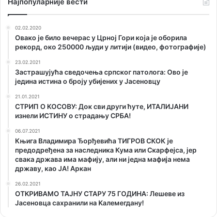
Наjпопуларније вести
02.02.2020
Овако је било вечерас у Црној Гори која је оборила
рекорд, око 250000 људи у литији (видео, фотографије)
23.02.2021
Застрашујућа сведочења српског патолога: Ово је
једина истина о броју убијених у Јасеновцу
21.01.2021
СТРИП О KОСОВУ: Док сви други ћуте, ИТАЛИЈАНИ
изнели ИСТИНУ о страдању СРБА!
06.07.2021
Књига Владимира Ђорђевића ТИГРОВ СКОК је
предодређена за наследника Кума или Скарфејса, јер
свака држава има мафију, али ни једна мафија нема
државу, као ЈА! Аркан
26.02.2021
ОТKРИВАМО ТАЈНУ СТАРУ 75 ГОДИНА: Лешеве из
Јасеновца сахранили на Kалемегдану!