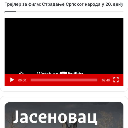
Трејлер за филм: Страдање Српског народа у 20. веку
Прегледач
видео
записа
00:00
02:48