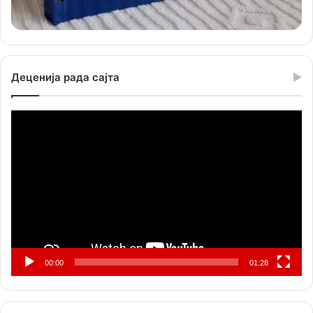
Деценија рада сајта
Прегледач
видео
записа
00:00
01:28