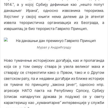
1914.“, а у којој Србију дефинише као „нешто попут
данашњег Ирана“, односно извозника тероризма.
Хејстинг у својој књиги нема дилеме да је атентат
извела терористичка организација из Београда, а
извршилац је био терориста Гаврило Принцип.
Мурал у Андрићграду
Ново тумачење историјских догађаја, као и пропаганда
која се у том смеру ствара је узела великог маха и
стварају се стереотипи како о Првом, тако и о Другом
светском рату, па и недавни догађаји из ближе историје
се тумаче по принципу „закона јачег“, односно нпр.
агресије НАТО пакта на Републику Српску, Србију
(списак нападнутих држава је подужи) се у свету
карактеришу као „хуманитарне“ интервенције у служби