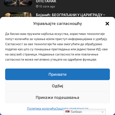
ОПСТАНАК
15 сати ago
Бојанић: БЕОГРАЂАНИ У ЦАРИГРАДУ –
ТРАГ БОЛНЕ СЕОБЕ КОЈИ И ДАНАС ЖИВИ
Управљајте сагласношћу
У ИМЕНУ БЕОГРАДСКЕ ШУМЕ
2 дана ago
Да бисмо вам пружили најбоља искуства, користимо технологије
попут колачића за чување и/или приступ информацијама о уређају.
Календар
Сагласност за ове технологије ће нам омогућити да обрађујемо
податке као што су понашање прегледања или јединствени ИД-ови
на овој веб страници. Недавање сагласности или повлачење
август 2026.
сагласности може негативно утицати на одређене функције.
П
У
С
Ч
П
С
Н
Прихвати
1
2
Одбиј
3
4
5
6
7
8
9
Прикажи подешавања
10
11
12
13
14
15
16
Политика колачића
Заштита приватности
17
18
19
20
21
22
23
Serbian