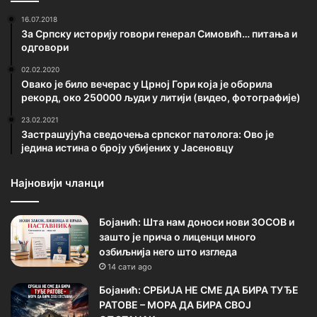
16.07.2018
За Српску историју говори генерал Симовић… питања и
одговори
02.02.2020
Овако је било вечерас у Црној Гори која је оборила
рекорд, око 250000 људи у литији (видео, фотографије)
23.02.2021
Застрашујућа сведочења српског патолога: Ово је
једина истина о броју убијених у Јасеновцу
Најновији чланци
Бојанић: Шта нам доноси нови ЗОСОВ и
зашто је прича о лиценци много
озбиљнија него што изгледа
14 сати ago
Бојанић: СРБИЈА НЕ СМЕ ДА БИРА ТУЂЕ
РАТОВЕ – МОРА ДА БИРА СВОЈ