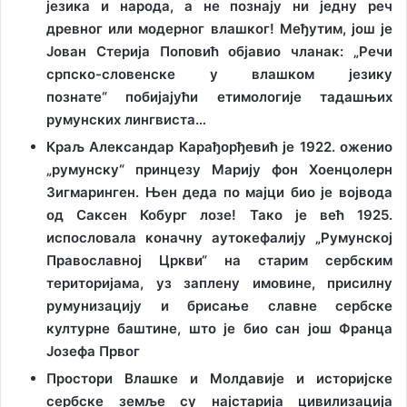
језика и народа, а не познају ни једну реч
древног или модерног влашког! Међутим, још је
Јован Стерија Поповић објавио чланак: „Речи
српско-словенске у влашком језику
познате“ побијајући етимологије тадашњих
румунских лингвиста…
Краљ Александар Карађорђевић је 1922. оженио
„румунску“ принцезу Марију фон Хоенцолерн
Зигмаринген. Њен деда по мајци био је војвода
од Саксен Кобург лозе! Тако је већ 1925.
испословала коначну аутокефалију „Румунској
Православној Цркви“ на старим сербским
територијама, уз заплену имовине, присилну
румунизацију и брисање славне сербске
културне баштине, што је био сан још Франца
Јозефа Првог
Простори Влашке и Молдавије и историјске
сербске земље су најстарија цивилизација