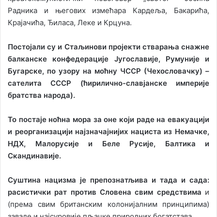
Радника и његових измећара Кардеља, Бакарића,
Крајачића, Ђиласа, Леке и Крцуна.
Постојали су и Стаљинови пројекти стварања снажне
балканске конфедерације Југославије, Румуније и
Бугарске, по узору на моћну ЧССР (Чехословачку) –
сателита СССР (ћирилично-славјанске империје
братства народа).
То постаје ноћна мора за оне који раде на евакуацији
и реорганизацији најзначајнијих нациста из Немачке,
НДХ, Малорусије и Беле Русије, Балтика и
Скандинавије.
Суштина нацизма је препознатљива и тада и сада:
расистички рат против Словена свим средствима
и
(према свим британским колонијалним принципима)
заваде и најсуровије пљачке природних богатстава.