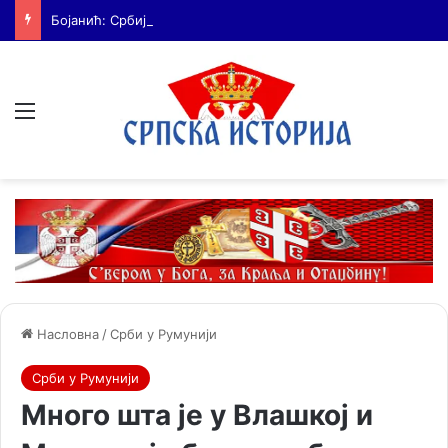
Бојанић: Србија мора да сними своју историју – ако је ми не испричамо, испричаће је други
Мени
Насловна
/
Срби у Румунији
Срби у Румунији
Много шта је у Влашкој и