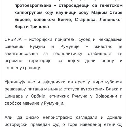
протоевропљана – староседеоци са генетском
хаплогрупом коју научници зову Мајком Старе
Европе, колевком Винче, Старчева, Лепенског
Вира и Трипоља
СРБИЈА – историјски пријатељ, сусед и некадашњи
савезник Румуна и Румуније – животно је
заинтересована за геополитичку стабилност те
огромне територије са којом дели речну и
копнену границу.
Уједињују нас и заједнички интерес у мирољубивом
решавању питања мањина: статуса аутохтоних Влаха и
Цинцара у Србији, етничких Румуна у Војводини и
сербске мањине у Румунији.
Али, да бисмо непристрасно сагледали и донели
историјски праведан суд о горе наведеној етничкој