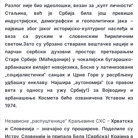
Разлог није био идеолошки, везан за „култ личности“
Стаљина, већ је Србија била још превише
индустријски, демографски и геополитички јака –
највише због јаког историјско-културног наслеђа и
веза са руским и словенским ћириличним
светом.
Зато су убрзано стваране вештачке нације и
парчан сербски духовни простор: претварањем
Старе Србије (Маћедоније) у чокалијски бугарашко-
арбанашки вилајет новојезика, Босне у латинизовани
„социјалистички“ санџак и Црне Горе у расрбљену
удбашку енклаву. Најшира „аутономија“ (са правом
вета у односу на ужу Србију!) за Војводину и
арбанашење Космета биће озваничена Уставом из
1974.
Независне „распуштенице“ Краљевине СХС –
Хрватска
и Словенија – значајно су проширене. Поделиле су
Истру, Словенији је припала Бела (Сербска) Крајина а