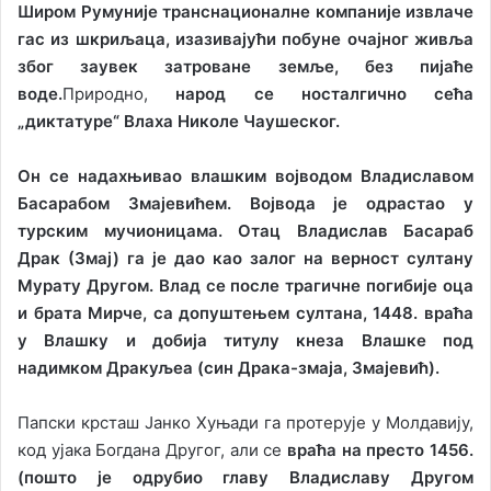
Широм Румуније транснационалне компаније извлаче
гас из шкриљаца, изазивајући побуне очајног живља
због заувек затроване земље, без пијаће
воде.
Природно,
народ се носталгично сећа
„диктатуре“ Влаха Николе Чаушеског.
Он се надахњивао влашким војводом Владиславом
Басарабом Змајевићем. Војвода је одрастао у
турским мучионицама. Отац Владислав Басараб
Драк (Змај) га је дао као залог на верност султану
Мурату Другом. Влад се после трагичне погибије оца
и брата Мирче, са допуштењем султана, 1448. враћа
у Влашку и добија титулу кнеза Влашке под
надимком Дракуљеа (син Драка-змаја, Змајевић).
Папски крсташ Јанко Хуњади га протерује у Молдавију,
код ујака Богдана Другог, али се
враћа на престо 1456.
(пошто је одрубио главу Владиславу Другом