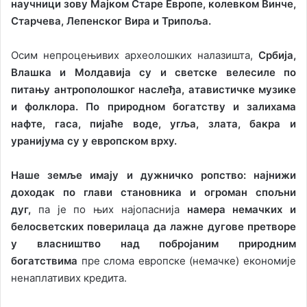
научници зову Мајком Старе Европе, колевком Винче,
Старчева, Лепенског Вира и Трипоља.
Осим непроцењивих археолошких налазишта,
Србија,
Влашка и Молдавија су и светске велесиле по
питању антрополошког наслеђа, атавистичке музике
и фолклора.
По природном богатству и залихама
нафте, гаса, пијаће воде, угља, злата, бакра и
уранијума су у европском врху.
Наше земље имају и дужничко ропство: најнижи
доходак по глави становника и огроман спољни
дуг,
па је по њих најопаснија
намера немачких и
белосветских поверилаца да лажне дугове претворе
у власништво над побројаним природним
богатствима
пре слома европске (немачке) економије
ненаплативих кредита.