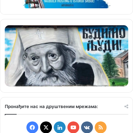
Пронађите нас на друштвеним мрежама:
F
X
L
Y
v
R