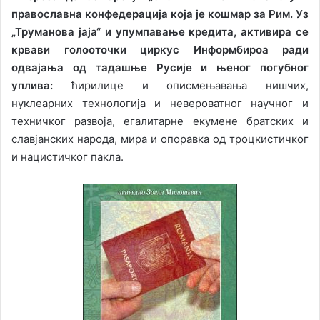
православна конфедерација која је кошмар за Рим. Уз
„Труманова јаја“ и упумпавање кредита, активира се
крвави голооточки циркус Информбироа ради
одвајања од тадашње Русије и њеног погубног
уплива:
ћирилице и описмењавања нишчих,
нуклеарних технологија и невероватног научног и
техничког развоја, егалитарне екумене братских и
славјанских народа, мира и опоравка од троцкистичког
и нацистичког пакла.