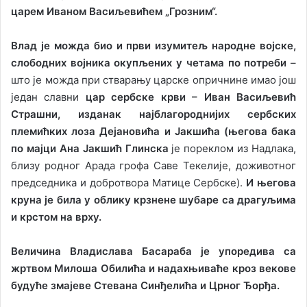
царем Иваном Васиљевићем „Грозним“.
Влад је можда био и први изумитељ народне војске,
слободних војника окупљених у четама по потреби
–
што је можда при стварању царске опричнине имао још
један славни
цар сербске крви – Иван Васиљевић
Страшни, изданак најблагороднијих сербских
племићких лоза Дејановића и Јакшића (његова бака
по мајци Ана Јакшић Глинска
је пореклом из Надлака,
близу родног Арада грофа Саве Текелије, доживотног
председника и добротвора Матице Сербске).
И његова
круна је била у облику крзнене шубаре са драгуљима
и крстом на врху.
Величина Владислава Басараба је упоредива са
жртвом Милоша Обилића и надахњиваће кроз векове
будуће змајеве Стевана Синђелића и Црног Ђорђа.