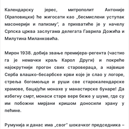
Календарску јерес, митрополит Антоније
(Храповицки) ће жигосати као „бесмислени уступак
масонерији и папизму“, а прихватиће је у начелу
Српска црква заслугама делегата Гаврила Дожића и
Милутина Миланковића.
Мирон 1938. добија звање премијера-регента (частио
га је немачки краљ Карол Други) и покреће
најокрутнији прогон свих старовераца, а највише
Серба влашко-бесарбске крви које је слао у логоре,
стреља богомољце и руши све старокалендарске
храмове, бацајући монахе у манастирске бунаре!
Да
избегну смрт, монаси старе вере беже у шуме, где су
им побожни мирјани кришом доносили храну у
пећине.
Румунија и данас има „свог“ шокачког председника –