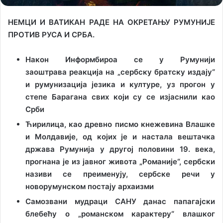
НЕМЦИ И ВАТИКАН РАДЕ НА ОКРЕТАЊУ РУМУНИЈЕ
ПРОТИВ РУСА И СРБА.
Након Информбироа се у Румунији
заоштрава
реакција на „сербску братску издају“
и р
умунизација језика и културе, уз прогон у
степе Барагана свих који су се изјаснили као
Срби
Ћирилица, као древно писмо кнежевина Влашке
и Молдавије, од којих је и настала вештачка
држава Румунија у другој половини 19. века,
прогнана је из јавног живота „Романије“, сербски
називи се преименују, сербске речи у
новорумунском постају архаизми
Самозвани мудраци САНУ данас папагајски
блебећу о „романском карактеру“ влашког