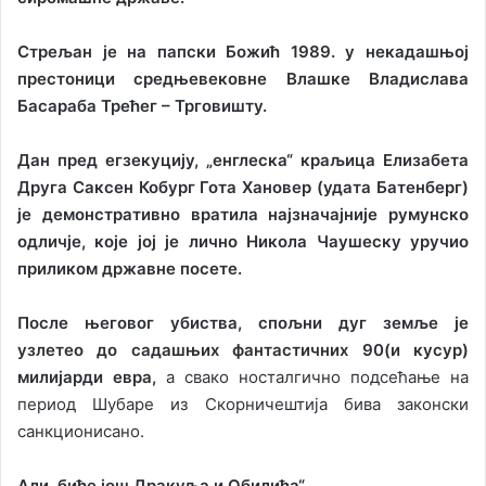
Стрељан је на папски Божић 1989. у некадашњој
престоници средњевековне Влашке Владислава
Басараба Трећег – Трговишту.
Дан пред егзекуцију, „енглеска“ краљица Елизабета
Друга Саксен Кобург Гота Хановер (удата Батенберг)
је демонстративно вратила најзначајније румунско
одличје, које јој је лично Никола Чаушеску уручио
приликом државне посете.
После његовог убиства, спољни дуг земље је
узлетео до садашњих фантастичних 90
(и кусур)
милијарди евра,
а свако носталгично подсећање на
период Шубаре из Скорничештија бива законски
санкционисано.
Али, биће још Дракуља и Обилића“.