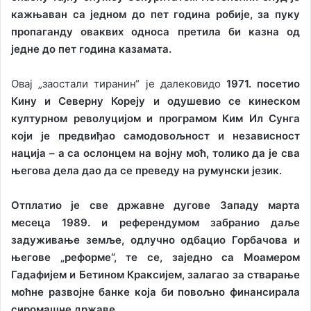
кажњаван са једном до пет година робије, за пуку
пропаганду оваквих односа претила би казна од
једне до пет година казамата.
Овај „заостали тиранин“ је далековидо
1971. посетио
Кину и Северну Кореју и одушевио се кинеском
културном револуцијом и програмом Ким Ил Сунга
који је предвиђао самодовољност и независност
нација – а са ослонцем на војну моћ, толико да је сва
његова дела дао да се преведу на румунски језик.
Отплатио је све државне дугове Западу марта
месеца 1989. и референдумом забранио даље
задуживање земље, одлучно одбацио Горбачова и
његове „реформе“, те се, заједно са Моамером
Гадафијем и Бетином Краксијем, залагао за стварање
моћне развојне банке која би повољно финансирала
сиромашне државе.