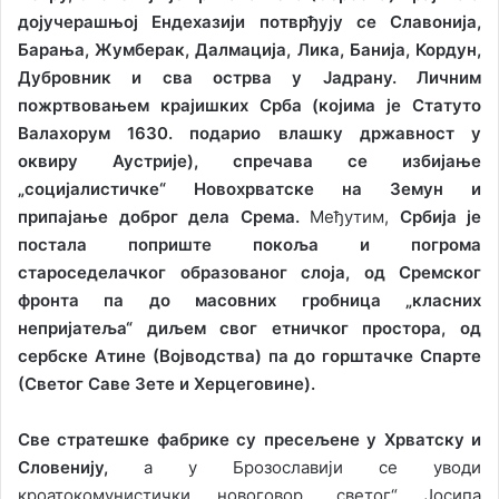
дојучерашњој Ендехазији потврђују се Славонија,
Барања, Жумберак, Далмација, Лика, Банија, Кордун,
Дубровник и сва острва у Јадрану.
Личним
пожртвовањем крајишких Срба (којима је Статуто
Валахорум 1630. подарио влашку државност у
оквиру Аустрије), спречава се избијање
„социјалистичке“ Новохрватске на Земун и
припајање доброг дела Срема.
Међутим,
Србија је
постала поприште покоља и погрома
староседелачког образованог слоја, од Сремског
фронта па до масовних гробница „класних
непријатеља“ диљем свог етничког простора, од
сербске Атине (Војводства) па до горштачке Спарте
(Светог Саве Зете и Херцеговине).
Све стратешке фабрике су пресељене у Хрватску и
Словенију,
а у Брозославији се уводи
кроатокомунистички новоговор „светог“ Јосипа