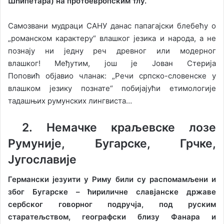
Шћипетара) на протоевропским тлу.
Самозвани мудраци САНУ данас папагајски блебећу о
„романском карактеру“ влашког језика и народа, а не
познају ни једну реч древног или модерног
влашког! Међутим, још је Јован Стерија
Поповић објавио чланак: „Речи српско-словенске у
влашком језику познате“ побијајући етимологије
тадашњих румунских лингвиста…
2. Немачке краљевске лозе
Румуније, Бугарске, Грчке,
Југославије
Германски језуити у Риму били су распомамљени и
због Бугарске – ћириличне славјанске државе
сербског говорног подручја, под руским
старатељством, географски близу Фанара и