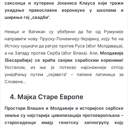
саксонца и лутерана Јоханиса Клауса који тражи
укидање православне веронауке у школама и
ширење геј „свадби“.
Немци и Ватикан су убеђени да ће од Румуније
направити нову Пруску-Понемчију-Украјину, коју ће на
Истоку хушкати да ратује против Руса (због Молдаваца),
а на Западу против Серба (због Влаха). Али,
Молдавија
(Бесарабија) се враћа својим сарабским коренима!
Уосталом, из ње је потекао најснажнији отпор
унијаћењу путем „скјавета“ – папине латинице за
Словене…
4. Мајка Старе Европе
Простори Влашке и Молдавије и историјске сербске
земље су најстарија цивилизација протоевропљана –
староседеоци имају генетску хаплогрупу коју