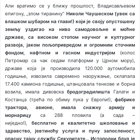
Али вратимо се у ближу прошлост, Владисављевом
епигону, „злом тиранину“
Николи Чаушеском (увек са
влашком шубаром на глави!) који је своју опустошену
земљу уздигао на ниво самодовољне и моћне
државе, са високом стопом научног и културног
развоја, јаком пољопривредом и огромним сточним
фондом, нафтном и гасном индустријом
(колос
Петромар са чак седам платформи у Црном мору),
државе која је производила 120.000 аутомобила
годишње, извозила савремено наоружање, склапала
17.400 камиона годишње, штанцовала тенкове и борна
возила, имала дивовска
бродоградилишта
Галати и
Костанца (трећа по обиму лука у Европи!),
фабрике
трактора, авионе, имала снажну армију и
морнарицу
са 288 пловила (а сада –
ниједно!),
бесплатно и квалитетно школовање и
здравство, јевтиноћу услуга и пуну запосленост,
опасну тајну службу Секуритате…
Истополни блуд је