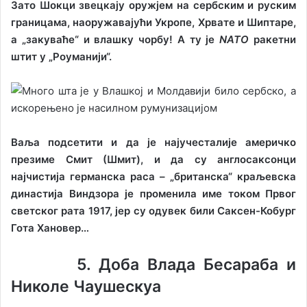
Зато Шокци звецкају оружјем на сербским и руским
границама, наоружавајући Укропе, Хрвате и Шиптаре,
а „закуваће“ и влашку чорбу! А ту је
NATO
ракетни
штит у „Роуманији“.
Ваља подсетити и да је најучесталије америчко
презиме Смит (Шмит), и да су англосаксонци
најчистија германска раса – „британска“ краљевска
династија Виндзора је променила име током Првог
светског рата 1917, јер су одувек били Саксен-Кобург
Гота Хановер…
5. Доба Влада Бесараба и
Николе Чаушескуа