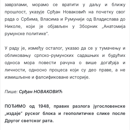
заврзлами, морамо се вратити у даљу и ближу
прошлост, указује Срђан Новаковић на почетку свог
рада о Србима, Власима и Румунији од Владислава до
Николе, који је објављен у Зборник „Анатомија
румунске политике”.
У раду је, између осталог, указао да се у тумачењу и
обликовању српско-румунских садашњих и будућих
односа мора повести рачуна о више догађаја и
личности, односно процеса који су део праве, а не
измишљене и фалсификоване историје.
Пише:
Срђан НОВАКОВИЋ
ПОЂИМО од 1948, правих разлога југословенске
„издаје“ руског блока и геополитичке слике после
Другог светског рата.