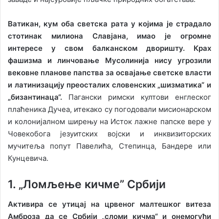
Ватикан, кум оба светска рата у којима је страдало
стотинак милиона Славјана, имао је огромне
интересе у свом балканском дворишту. Крах
фашизма и линчовање Мусолинија нису угрозили
вековне планове папства за освајање светске власти
и латинизацију преосталих словенских „шизматика“ и
„бизантинаца“.
Пагански римски култови енглеског
плаћеника Дучеа, итекако су погодовали мисионарском
и колонијалном ширењу на Исток лажне папске вере у
Човекобога језуитских војски и инквизиторских
мучитеља попут Павелића, Степинца, Бандере или
Кунцевича.
1. „Ломљење кичме” Србији
Активира се утицај на црвеног малтешког витеза
Амброза да се Србији „сломи кичма“ и онемогући