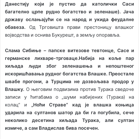
Данестију који је пустио да католички Саси
багателно црпе рудно богатство и зеленаше). Јача
државу ослањајући се на народ и укида феудалне
обавеза.
Од Трговишта прави престоницу влашког
војводства и оснива Букурешт, а земљу опоравља.
Слама Сибиње – папске витезове тевтонце, Сасе и
германске лихваре-трговаце.
Набија на коље пар
хиљада људи због зеленашења и непоштеног
искоришћавања рудног богатства Влашке. Преостале
швабе прогони, а Турцима не дозвољава продор у
Влашку.
О његовим подвизима против Турака сведоче
записи у ћитабама о „шуми набијених (Турака) на
колац“ и
„Ноћи Страве“ кад је влашка коњица
ударила на султанов шатор да би га погубила, сече
неколико десетина хиљада Турака, али султан
измиче, а сам Владислав бива посечен.