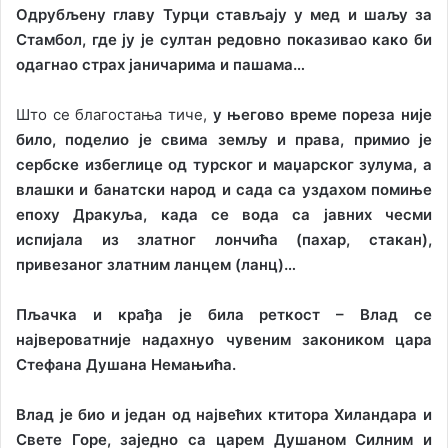
Одрубљену главу Турци стављају у мед и шаљу за
Стамбол, где ју је султан редовно показивао како би
одагнао страх јаничарима и пашама…
Што се благостања тиче,
у његово време пореза није
било, поделио је свима земљу и права, примио је
сербске избеглице од турског и маџарског зулума, а
влашки и банатски народ и сада са уздахом помиње
епоху Дракуља, када се вода са јавних чесми
испијала из златног лончића (пахар, стакан),
привезаног златним ланцем (ланц)…
Пљачка и крађа је била реткост – Влад се
највероватније надахнуо чувеним закоником цара
Стефана Душана Немањића.
Влад је био и један од највећих ктитора Хиландара и
Свете Горе, заједно са царем Душаном Силним и