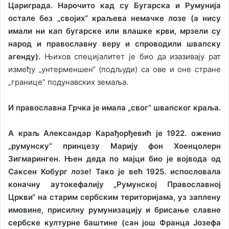
Цариграда.
Нарочито кад су Бугарска и Румунија
остале без „својих“ краљева немачке лозе (а нису
имали ни кап бугарске или влашке крви, мрзели су
народ и православну веру и спроводили швапску
агенду).
Њихов специјалитет је био да изазивају рат
између „унтерменшен“ (подљуди) са ове и оне стране
„границе“ подунавских земаља.
И православна Грчка је имала „свог“ швапског краља.
А краљ Александар Карађорђевић је 1922. оженио
„румунску“ принцезу Марију фон Хоенцолерн
Зигмаринген. Њен деда по мајци био је војвода од
Саксен Кобург лозе! Тако је већ 1925. испословала
коначну аутокефалију „Румунској Православној
Цркви“ на старим сербским територијама, уз заплену
имовине, присилну румунизацију и брисање славне
сербске културне баштине (сан још Франца Јозефа