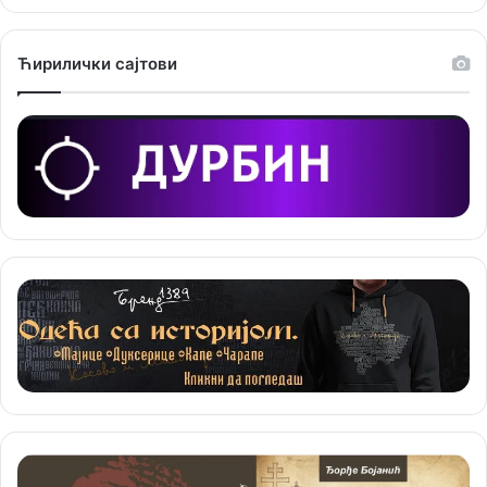
е
Ћирилички сајтови