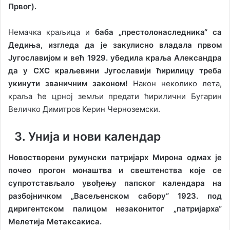
Првог).
Немачка краљица и
баба „престолонаследника“ са
Дедиња, изгледа да је закулисно владала првом
Југославијом и већ 1929. убедила краља Александра
да у СХС краљевини Југославији ћирилицу треба
укинути званичним законом!
Након неколико лета,
краља ће црној земљи предати ћирилични Бугарин
Величко Димитров Керин Черноземски.
3. Унија и нови календар
Новостворени румунски патријарх Мирона одмах је
почео прогон монаштва и свештенства које се
супротстављало увођењу папског календара на
разбојничком „Васељенском сабору“ 1923. под
диригентском палицом незаконитог „патријарха“
Мелетија Метаксакиса.