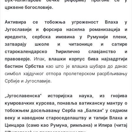
црквене богословије.
Активира се тобожња угроженост Влаха у
Југославији и форсира насилна романизација и
иредента, сербска имовина у Румунији плени,
затварају школе и читаонице и сатире
старокалендарско ћирилично славјанство и
правоверје.
Ипак,
влашки корпус бива најзадртији
бастион Србства
као што је влашка шубара до данас
симбол хајдучког отпора пролетерском расрбљивању
Србије и Југославије.
„Југославенска“ историјска наука, из гнојива
кумровачких курсева, понавља ватиканску мантру о
тобожњем досељавању Серба на „Балкан“ у седмом
веку и наводном староседелаштву и тапији Влаха и
Цинцара (само као Румуна, римљана) и Илира (читај