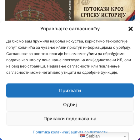
Управљајте сагласношћу
Да бисмо вам пружили најбоља искуства, користимо технологије
попут колачића за чување и/или приступ информацијама о уређају.
Сагласност за ове технологије ће нам омогућити да обрађујемо
податке као што су понашање прегледања или јединствени ИД-ови
на овој веб страници. Недавање сагласности или повлачење
сагласности може негативно утицати на одређене функције.
Прихвати
Књига СТРАДАЊЕ И ЖРТВЕ СРПСКОГ НАРОДА У 20
Одбиј
.веку
Прикажи подешавања
Прегледач
видео
Политика колачића
Заштита приватности
Serbian
записа