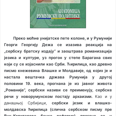
Преко моћне унијатске пете колоне, и у Румунији
Георги Георгију Дежа се изазива реакција на
„сербску братску издају“ и заоштрава романизација
језика и културе, уз прогон у степе Барагана свих
који су се изјаснили као Срби. Ћирилица, као древно
писмо кнежевина Влашке и Молдавије, од којих је и
настала вештачка држава Румунија у другој
половини 19. века, прогнана је из јавног живота
„Романије“, сербски називи се преименују, сербске
речи у новорумунском постају архаизми.
Као и у
данашњој Србијици,
сербски језик и влашко-
молдавска ћирилица (слична сербском писму пре
Вук-Копитарове бечке реформе) прогоне се у