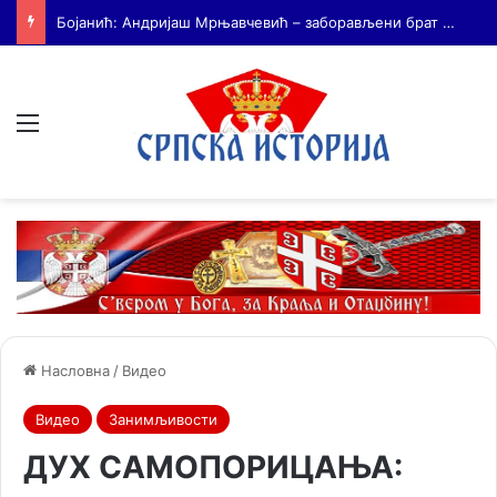
На Дражин дан у Лондону обележено 80. година од мучког убиства генерала Драгољуба Драже Михаиловића
Мени
Насловна
/
Видео
Видео
Занимљивости
ДУХ САМОПОРИЦАЊА: