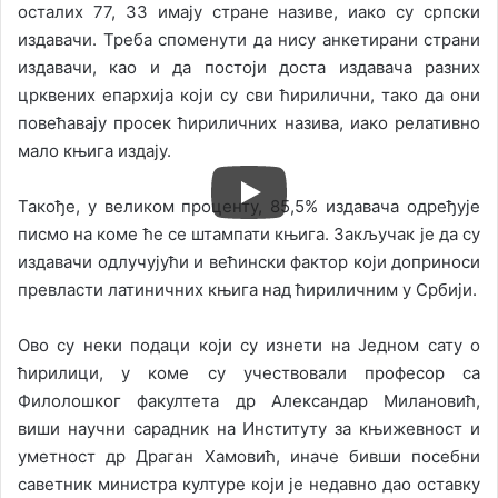
осталих 77, 33 имају стране називе, иако су српски
издавачи. Треба споменути да нису анкетирани страни
издавачи, као и да постоји доста издавача разних
црквених епархија који су сви ћирилични, тако да они
повећавају просек ћириличних назива, иако релативно
мало књига издају.
Такође, у великом проценту, 85,5% издавача одређује
писмо на коме ће се штампати књига. Закључак је да су
издавачи одлучујући и већински фактор који доприноси
превласти латиничних књига над ћириличним у Србији.
Ово су неки подаци који су изнети на Једном сату о
ћирилици, у коме су учествовали професор са
Филолошког факултета др Александар Милановић,
виши научни сарадник на Институту за књижевност и
уметност др Драган Хамовић, иначе бивши посебни
саветник министра културе који је недавно дао оставку