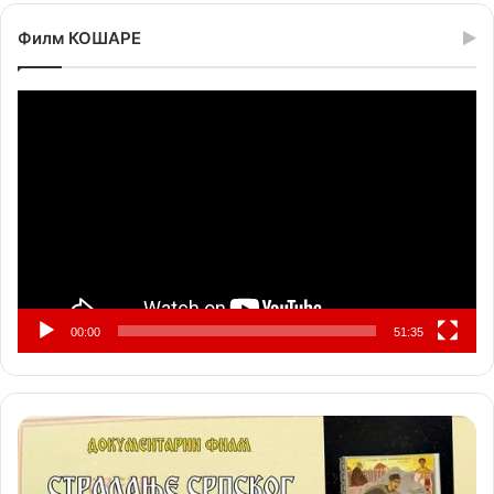
Филм КОШАРЕ
Прегледач
видео
записа
00:00
51:35