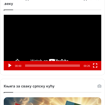
.веку
Прегледач
видео
записа
00:00
00:26
Књига за сваку српску кућу