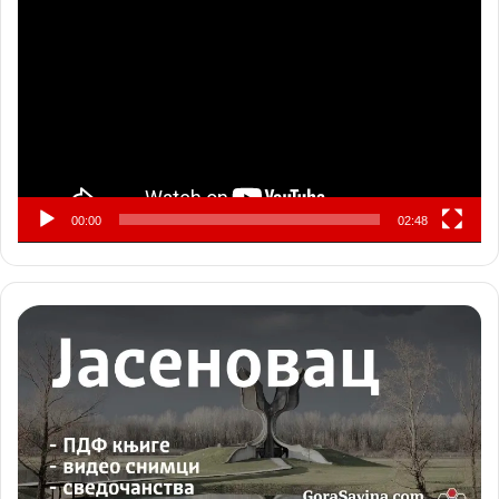
видео
записа
00:00
02:48