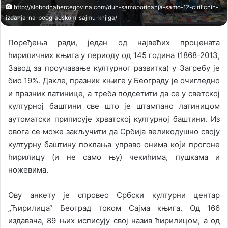
l
http://slobodnahercegovina.com/duh-samoporicanja-samo-12-cirilicnih-
izdanja-na-beogradskom-sajmu-knjiga/
Поређења ради, један од највећих процената
ћириличних књига у периоду од 145 година (1868-2013,
Завод за проучавање културног развитка) у Загребу је
био 19%. Дакле, празник књиге у Београду је очигледно
и празник латинице, а треба подсетити да се у светској
културној баштини све што је штампано латиницом
аутоматски приписује хрватској културној баштини. Из
овога се може закључити да Србија великодушно своју
културну баштину поклања управо онима који прогоне
ћирилицу (и не само њу) чекићима, пушкама и
ножевима.
Ову анкету је спровео Србски културни центар
„Ћирилица“ Београд током Сајма књига. Од 166
издавача, 89 њих исписују свој назив ћирилицом, а од