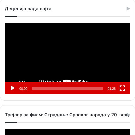
Деценија рада сајта
Прегледач
видео
записа
00:00
01:28
Трејлер за филм: Страдање Српског народа у 20. веку
Прегледач