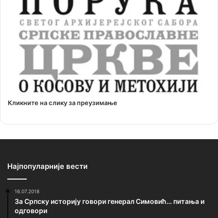
Кликните на слику за преузимање
Најпопуларније вести
16.07.2018
За Српску историју говори генерал Симовић… питања и
одговори