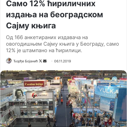
Само 12% ћириличних
издања на београдском
Сајму књига
Од 166 анкетираних издавача на
овогодишњем Сајму књига у Београду, само
12% је штампано на ћирилици.
Ђорђе Бојанић
F
S
06.11.2019
o
e
l
n
l
d
o
a
w
n
o
e
n
m
X
a
i