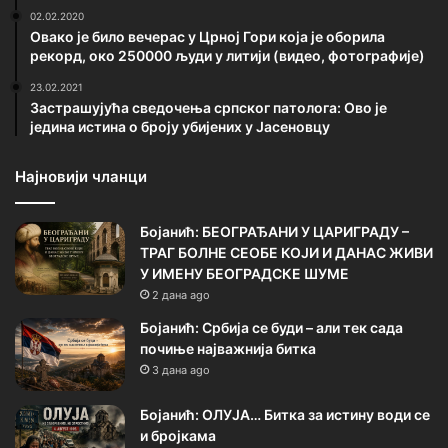
02.02.2020
Овако је било вечерас у Црној Гори која је оборила
рекорд, око 250000 људи у литији (видео, фотографије)
23.02.2021
Застрашујућа сведочења српског патолога: Ово је
једина истина о броју убијених у Јасеновцу
Најновији чланци
Бојанић: БЕОГРАЂАНИ У ЦАРИГРАДУ –
ТРАГ БОЛНЕ СЕОБЕ КОЈИ И ДАНАС ЖИВИ
У ИМЕНУ БЕОГРАДСКЕ ШУМЕ
2 дана ago
Бојанић: Србија се буди – али тек сада
почиње најважнија битка
3 дана ago
Бојанић: ОЛУЈА… Битка за истину води се
и бројкама