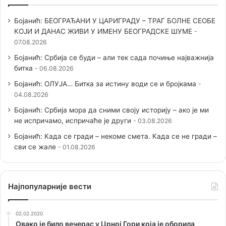
Бојанић: БЕОГРАЂАНИ У ЦАРИГРАДУ – ТРАГ БОЛНЕ СЕОБЕ
КОЈИ И ДАНАС ЖИВИ У ИМЕНУ БЕОГРАДСКЕ ШУМЕ
07.08.2026
Бојанић: Србија се буди – али тек сада почиње најважнија
битка
06.08.2026
Бојанић: ОЛУЈА… Битка за истину води се и бројкама
04.08.2026
Бојанић: Србија мора да сними своју историју – ако је ми
не испричамо, испричаће је други
03.08.2026
Бојанић: Када се гради – некоме смета. Када се не гради –
сви се жале
01.08.2026
Наjпопуларније вести
02.02.2020
Овако је било вечерас у Црној Гори која је оборила