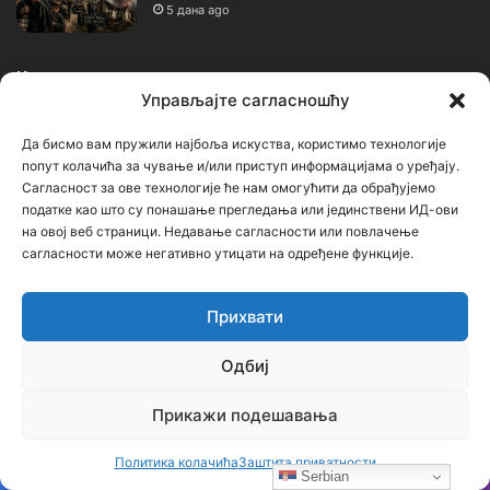
5 дана ago
Календар
Управљајте сагласношћу
август 2026.
Да бисмо вам пружили најбоља искуства, користимо технологије
попут колачића за чување и/или приступ информацијама о уређају.
П
У
С
Ч
П
С
Н
Сагласност за ове технологије ће нам омогућити да обрађујемо
податке као што су понашање прегледања или јединствени ИД-ови
1
2
на овој веб страници. Недавање сагласности или повлачење
сагласности може негативно утицати на одређене функције.
3
4
5
6
7
8
9
Прихвати
10
11
12
13
14
15
16
Одбиј
17
18
19
20
21
22
23
24
25
26
27
28
29
30
Прикажи подешавања
31
Политика колачића
Заштита приватности
Serbian