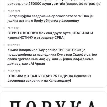
рекорд, око 250000 људи у литији (видео, фотографије)
23.02.2021
Застрашујућа сведочења српског патолога: Ово је
једина истина о броју убијених у Јасеновцу
21.01.2021
СТРИП О KОСОВУ: Док сви други ћуте, ИТАЛИЈАНИ
изнели ИСТИНУ о страдању СРБА!
06.07.2021
Књига Владимира Ђорђевића ТИГРОВ СКОК је
предодређена за наследника Кума или Скарфејса, јер
свака држава има мафију, али ни једна мафија нема
државу, као ЈА! Аркан
26.02.2021
ОТKРИВАМО ТАЈНУ СТАРУ 75 ГОДИНА: Лешеве из
Јасеновца сахранили на Kалемегдану!