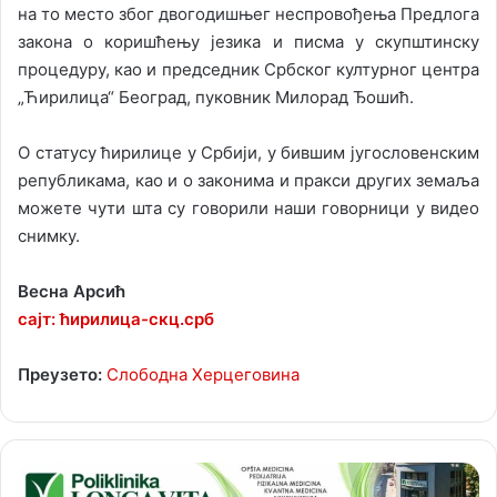
на то место због двогодишњег неспровођења Предлога
закона о коришћењу језика и писма у скупштинску
процедуру, као и председник Србског културног центра
„Ћирилица“ Београд, пуковник Милорад Ђошић.
О статусу ћирилице у Србији, у бившим југословенским
републикама, као и о законима и пракси других земаља
можете чути шта су говорили наши говорници у видео
снимку.
Весна Арсић
сајт: ћирилица-скц.срб
Преузето:
Слободна Херцеговина