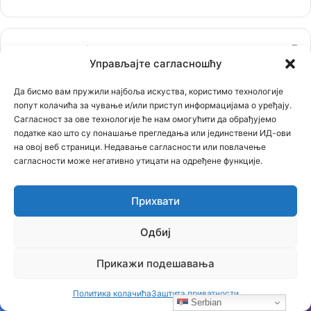
ј
е
Ћирилички сајтови
Управљајте сагласношћу
Да бисмо вам пружили најбоља искуства, користимо технологије
попут колачића за чување и/или приступ информацијама о уређају.
Сагласност за ове технологије ће нам омогућити да обрађујемо
податке као што су понашање прегледања или јединствени ИД-ови
на овој веб страници. Недавање сагласности или повлачење
сагласности може негативно утицати на одређене функције.
Прихвати
Одбиј
Прикажи подешавања
Политика колачића
Заштита приватности
Serbian