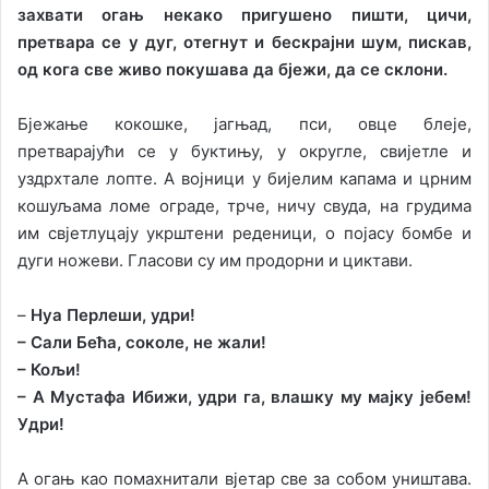
захвати огањ некако пригушено пишти, цичи,
претвара се у дуг, отегнут и бескрајни шум, пискав,
од кога све живо покушава да бјежи, да се склони.
Бјежање кокошке, јагњад, пси, овце блеје,
претварајући се у буктињу, у округле, свијетле и
уздрхтале лопте. А војници у бијелим капама и црним
кошуљама ломе ограде, трче, ничу свуда, на грудима
им свјетлуцају укрштени реденици, о појасу бомбе и
дуги ножеви. Гласови су им продорни и циктави.
–
Нуа Перлеши, удри!
– Сали Бећа, соколе, не жали!
– Кољи!
– А Мустафа Ибижи, удри га, влашку му мајку јебем!
Удри!
А огањ као помахнитали вјетар све за собом уништава.