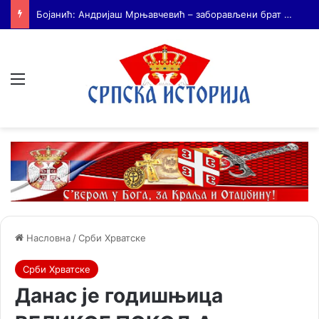
На Дражин дан у Лондону обележено 80. година од мучког убиства генерала Драгољуба Драже Михаиловића
Мени
Насловна
/
Срби Хрватске
Срби Хрватске
Данас је годишњица