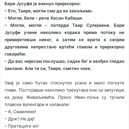
Бари Јусуфи је викнуо пријекорно:
– Ето, Таире, могли смо да их закољемо.
– Могли, бели – рече Хасан Кабаши.
– Могли, могли – потврди Таир Сулејмани. Бари
Јусуфи учини неколико корака према потоку не
примијетивши никог, а затим се врати к својим
друговима непрестано вртећи главом и пријекорно
говорећи:
– Да вас нијесам послушао, садек би’ и овођен гледао
заклане. Али ти си, Таире, сметен чоек.
Овај је само ћутао стиснутих усана и мало погнуте
главе. Постојавши неколико тренутака они се запутише
ка дому Живаљевића. Преко Иван-поља су трчали
плавски вулентари и халакали:
– А, Смаилеее!
– Држ’! Не дај!
– Претеците их!