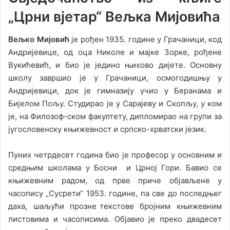
„Црни вјетар“ Вељка Мијовића
Вељко Мијовић
је рођен 1935. године у Грачаници, код
Андријевице, од оца Николе и мајке Зорке, рођене
Вукићевић, и био је једино њихово дијете. Основну
школу завршио је у Грачаници, осмогодишњу у
Андријевици, док је гимназију учио у Беранама и
Бијелом Пољу. Студирао је у Сарајеву и Скопљу, у ком
је, на Филозоф-ском факултету, дипломирао на групи за
југословенску књижевност и српско-хрватски језик.
Пуних четрдесет година био је професор у основним и
средњим школама у Босни и Црној Гори. Бавио се
књижевним радом, од прве приче објављене у
часопису „Сусрети“ 1953. године, па све до последњег
даха, шаљући прозне текстове бројним књижевним
листовима и часописима. Објавио је преко двадесет