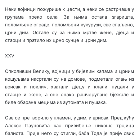
Неки војници пожурише к цести, а неки се растрчаше у
групама преко села. За њима остала згаришта,
поломљене ограде, поломљени кукурузи, све спаљено,
црни дим. Остале су за њима мртве жене, дјеца и
старци и пратило их црно сунце и црни дим.
XXV
Опколивши Велику, војници у бијелим капама и црним
кошуљама насртали су на домове, подметали огањ из
врисак и поклич, хватали дјецу и клали, пуцали у
старце и жене, а оне онако рашчерупане бјежале и
биле обаране мецима из аутомата и пушака.
Све се претворило у пламен, у дим, и врисак. Пред кућу
Алексе Пауновића као привиђење никоше тројица
балиста. Прије него су стигли, баба Тода је прије свих