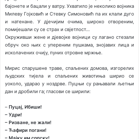
бајонете и бацали у ватру. Ухватило је неколико војника
Милеву Гојковић и Стевку Симоновић па их клали дуго
и натенане. У дјечијим очима, широко отвореним,
помијешали су се страх и свјетлост…
Окруживши жене и дјевојке војници су лагано стезали
обруч око њих с упереним пушкама, знојавих лица и
исколачених очију, пуних отровне мржње.
Мирис спарушене траве, спаљених домова, изгорелих
људских тијела и спаљених животиња ширио се
уоколо, ударао у ноздрве. Пуцњи су рањавали љетњи
дан и дробили га; гласови се ширили:
–
Пуцај, Ибиши!
– Удри!
– Ризване, не жали!
– Ћафири погани!
– Мајку им српску!