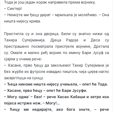
Тода је још један корак направила према војнику.
– Сиктер!
– Немојте ми ђецу дират – мрмљала је молећиво. – Она
ништа нијесу крива.
Пристигла су и она двојица. Били су знатно нижи од
Тахира Сулејманија. Дјеца Радоје и Деса су
престрашено посматрала приспјеле војнике, Дрхтала
су. Омале и малко риђ војник по имену Бари Јусуф са
сјајем у очима рече:
– Хасане, прво ђецу да закољемо! Тахир Сулејмани је
без журбе из футроле извадио пиштољ чија цијев нагло
засвјетлуца на сунцу.
– Ђеца никоме ништа нијесу учињела, – опет ће Тода.
– Хасане, прво ћецу – опет ће Бари Јусуфи.
– Могу одма’ – Ево! – рече Хасан Кабаши и хитро иза
појаса истрже нож. – Могу!…
– Ђецу ми недирајте, ако бога знате, – рече