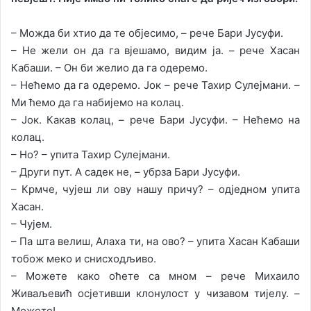
– Можда би хтио да те објесимо, – рече Бари Јусуфи.
– Не жели он да га вјешамо, видим ја. – рече Хасан
Кабаши. – Он би желио да га одеремо.
– Нећемо да га одеремо. Јок – рече Тахир Сулејмани. –
Ми ћемо да га набијемо на колац.
– Јок. Какав колац, – рече Бари Јусуфи. – Нећемо на
колац.
– Но? – упита Тахир Сулејмани.
– Други пут. А садек не, – убрза Бари Јусуфи.
– Крмче, чујеш ли ову нашу причу? – одједном упита
Хасан.
– Чујем.
– Па шта велиш, Алаха ти, на ово? – упита Хасан Кабаши
тобож меко и снисходљиво.
– Можете како оћете са мном – рече Михаило
Живаљевић осјетивши клонулост у чизавом тијелу. –
Можете!…