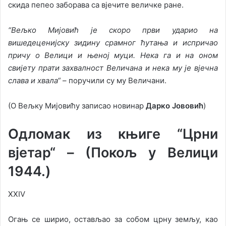
скида пепео заборава са вјечите величке ране.
“
Вељко Мијовић је скоро први ударио на
вишедеценијску зидину срамног ћутања и испричао
причу о Велици и њеној муци. Нека га и на оном
свијету прати захвалност Величана и нека му је вјечна
слава и хвала
“
– поручили су му Величани.
(О Вељку Мијовићу записао новинар
Д
арко
Јововић
)
Одломак из књиге “Црни
вјетар“ – (Покољ у Велици
1944.)
XXIV
Огањ се ширио, остављао за собом црну земљу, као