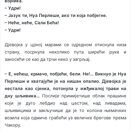
војника.
– Удри!
– Јазук ти, Нуа Перлеши, ако ти која побјегне.
– Неће, неће, Сали Бећа!
– Удри!
Дјевојка у црној марами се одједном отиснула низа
страну, посрнула неколико пута ширећи руке и
заносећи се као да трчи неко у загрљај.
– Е, нећеш, крмачо, побјећи, бели. Не!… Викнуо је Нуа
Перлеши и хватајући је на нишан опалио. Дјевојка је
нестала као сјенка, потонула у ижђикалој трави на
дну шљивика…
Послије примијетише облак прашине
који је дуго лебдио над цестом, над ливадама,
шљивицима и закључише да је то колона њемачких
возила која одмиче грабећи уз величке брегове према
Чакору.