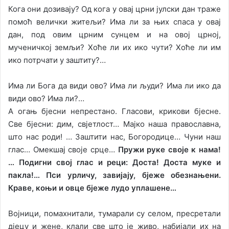
Кога они дозивају? Од кога у овај црни јулски дан траже
помоћ велички житељи? Има ли за њих спаса у овај
дан, под овим црним сунцем и на овој црној,
мученичкој земљи? Хоће ли их ико чути? Хоће ли им
ико потрчати у заштиту?…
Има ли Бога да види ово? Има ли људи? Има ли ико да
види ово? Има ли?…
А огањ бјесни непрестано. Гласови, крикови бјесне.
Све бјесни: дим, свјетлост… Мајко наша православна,
што нас роди! … Заштити нас, Богородице… Чуни наш
глас… Омекшај своје срце…
Пружи руке своје к нама!
… Подигни свој глас и реци: Доста! Доста муке и
пакла!… Пси урличу, завијају, бјеже обезнањени.
Краве, коњи и овце бјеже лудо уплашене…
Војници, помахнитали, тумарали су селом, пресретали
дјецу и жене, клали све што је живо, набијали их на