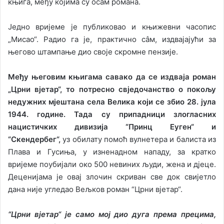
књига, међу којима су осам романа.
Једно вријеме је публиковао и књижевни часопис
„Мисао“. Радио га је, практично сâм, издвајајући за
његово штампање дио своје скромне пензије.
Међу његовим књигама савако да се издваја роман
„Црни вјетар“, то потресно свједочанство о покољу
недужних мјештана села Велика који се збио 28. јула
1944. године. Тада су припадници злогласних
нацистичких дивизија “Принц Еуген“ и
“Скендербег“,
уз обилату помоћ вулнетера и балиста из
Плава и Гусиња, у изненадном нападу, за кратко
вријеме поубијали око 500 невиних људи, жена и дјеце.
Деценијама је овај злочин скриван све док свијетло
дана није угледао Вељков роман “Црни вјетар“.
“
Црни вјетар
“
је само мој дио дуга према прецима,