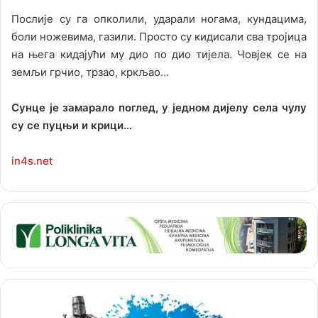
Послије су га опколили, ударали ногама, кундацима,
боли ножевима, газили. Просто су кидисали сва тројица
на њега кидајући му дио по дио тијела. Човјек се на
земљи грчио, трзао, кркљао…
Сунце је замарало поглед, у једном дијелу села чулу
су се пуцњи и крици…
in4s.net