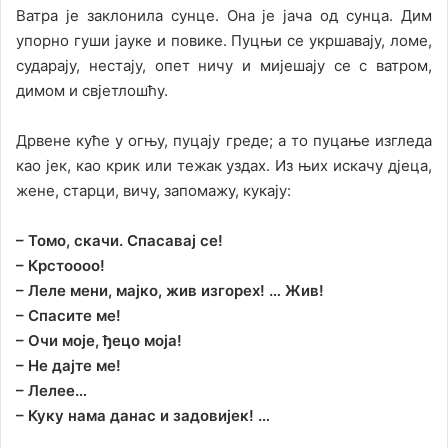
Ватра је заклонила сунце. Она је јача од сунца. Дим
упорно гуши јауке и повике. Пуцњи се укршавају, ломе,
сударају, нестају, опет ничу и мијешају се с ватром,
димом и свјетлошћу.
Дрвене куће у огњу, пуцају греде; а то пуцање изгледа
као јек, као крик или тежак уздах. Из њих искачу дјеца,
жене, старци, вичу, запомажу, кукају:
– Томо, скачи. Спасавај се!
– Крстоооо!
– Леле мени, мајко, жив изгорех! … Жив!
– Спасите ме!
– Очи моје, ђецо моја!
– Не дајте ме!
– Лелее…
– Куку нама данас и задовијек! …