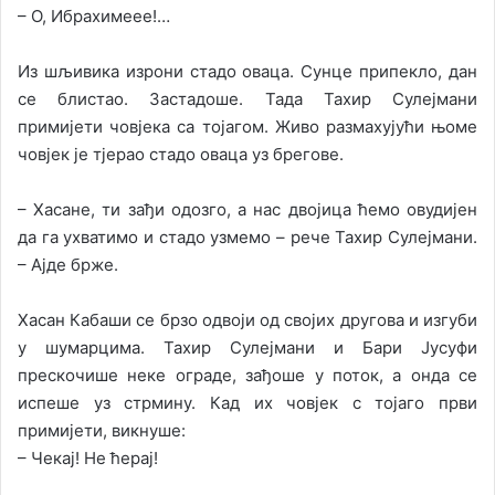
– О, Ибрахимеее!…
Из шљивика изрони стадо оваца. Сунце припекло, дан
се блистао. Застадоше. Тада Тахир Сулејмани
примијети човјека са тојагом. Живо размахујући њоме
човјек је тјерао стадо оваца уз брегове.
– Хасане, ти зађи одозго, а нас двојица ћемо овудијен
да га ухватимо и стадо узмемо – рече Тахир Сулејмани.
– Ајде брже.
Хасан Кабаши се брзо одвоји од својих другова и изгуби
у шумарцима. Тахир Сулејмани и Бари Јусуфи
прескочише неке ограде, зађоше у поток, а онда се
испеше уз стрмину. Кад их човјек с тојаго први
примијети, викнуше:
– Чекај! Не ћерај!