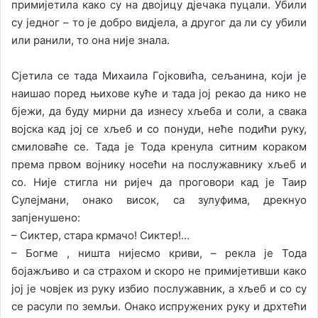
примијетила како су на двојицу дјечака пуцали. Убили
су једног – то је добро видјела, а другог да ли су убили
или ранили, то она није знала.
Сјетила се тада Михаила Гојковића, сељанина, који је
наишао поред њихове куће и тада јој рекао да нико не
бјежи, да буду мирни да изнесу хљеба и соли, а свака
војска кад јој се хљеб и со понуди, неће подићи руку,
смиловаће се. Тада је Тода кренула ситним кораком
према првом војнику носећи на послужавнику хљеб и
со. Није стигла ни ријеч да проговори кад је Таир
Сулејмани, онако висок, са зулуфима, дрекнуо
запјенушено:
– Сиктер, стара крмачо! Сиктер!…
– Богме , ништа нијесмо криви, – рекла је Тода
бојажљиво и са страхом и скоро не примијетивши како
јој је човјек из руку избио послужавник, а хљеб и со су
се расули по земљи. Онако испружених руку и дрхтећи