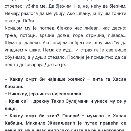
стрепео: убиће ме. Да бјежим. Не, не, нећу да бјежим.
Немају разлога да ме убију. Ако шћену, ја ћу им гонити
овце до Пећи.
Кришом му је поглед бјежао час лијеви, час десно:
трње, потоци, врзине доље, горе стрмина, ливада…
Шума је далеко. Ако овијем побјегнем, другима ћу да
упаднем у шаке. Нема се куд… И страх га је све више
обузимао, а у души стезало. Послије је примијтио да се
нешто договарају. Дрхтао је.
–
Какву смрт би највише желио? – пита га Хасан
Кабаши.
– Никакву, јер ништа нијесам крив.
– Крив си! – дрекну Тахир Сулејмани и унесе му се у
лице.
– Какву смрт би хтио? Говори! – мумлао је Хасан
Кабаши. Михаило Живаљевић је ћутао правећи се
невјешт. Није имао ни толико снаге да ријеч изговори.