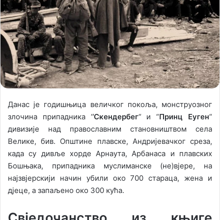
o
e
n
m
X
a
i
l
Данас је годишњица величког покоља, монструозног
злочина припадника ‘
‘Скендербег
“ и “
Принц Еуген
“
дивизије над православним становништвом села
Велике, бив. Општине плавске, Андријевачког среза,
када су дивље хорде Арнаута, Арбанаса и плавских
Бошњака, припадника муслиманске (не)вјере, на
најзвјерскији начин убили око 700 стараца, жена и
дјеце, а запаљено око 300 кућа.
Свједочанство из књиге