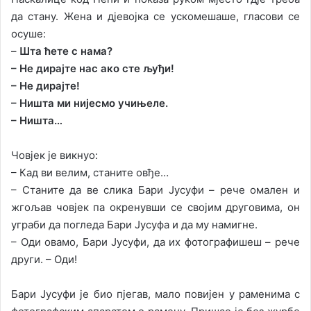
да стану. Жена и дјевојка се ускомешаше, гласови се
осуше:
–
Шта ћете с нама?
– Не дирајте нас ако сте љуђи!
– Не дирајте!
– Ништа ми нијесмо учињеле.
– Ништа…
Човјек је викнуо:
– Кад ви велим, станите овђе…
– Станите да ве слика Бари Јусуфи – рече омален и
жгољав човјек па окренувши се својим друговима, он
уграби да погледа Бари Јусуфа и да му намигне.
– Оди овамо, Бари Јусуфи, да их фотографишеш – рече
други. – Оди!
Бари Јусуфи је био пјегав, мало повијен у раменима с