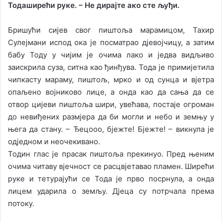
Тодаширећи руке. – Не дирајте ако сте љуђи.
Бришући сијев свог пиштоља марамицом, Тахир
Сулејмани испод ока је посматрао дјевојчицу, а затим
бабу Тоду у чијим је очима лако и једва видљиво
заискрила суза, ситна као ђинђува. Тода је примијетила
чипкасту мараму, пиштољ, мрко и од сунца и вјетра
опаљено војниково лице, а онда као да сања да се
отвор цијеви пиштоља шири, увећава, постаје огроман
до невиђених размјера да би могли и небо и земњу у
њега да стану. – Ђецооо, бјежте! Бјежте! – викнула је
одједном и неочекивано.
Тодин глас је прасак пиштоља прекинуо. Пред њеним
очима читаву вјечност се расцвјетавао пламен. Ширећи
руке и тетурајући се Тода је прво посрнула, а онда
лицем ударила о земљу. Дјеца су потрчала према
потоку.