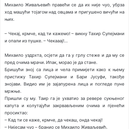
Михаило Живаљевић правећи се да их није чуо, убрза
ход машући тојагом над овцама и пригушено вичући на
њих.
– Чекај, крмче, кад ти кажемо! – викну Тахир Сулејмани
и опали из пушке. – Чекааај!…
Михаило уздрхта, осјети да га у грлу стеже и да му се
пред очима мрачи. Ипак, морао је да стане.
Бришући зној са лица и чела примијети како к њему
пристижу Тахир Сулејмани и Бари Јусуфи, такође
знојави. Видио им је зајапурена лица и погледе пуне
мржње.
Пришли су му. Таир га је ухватио за ревере сукњеног
капута и колутајући закрвављеним очима и пјенећи
просиктао:
– Кад ти се каже, крмче, да чекаш, онда чекај!
– Нијесам чуо – бранио се Михаило Живаљевић.