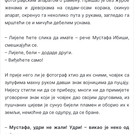
фотографским апаратом о рамену. Пришао је без журбе
женама и дјевојкама на седам-осам корака, скинуо
апарат, окренуо га неколико пута у рукама, загледао га
мрштећи се и мичући дебелим уснама.
– Лијепе ћете слика да имате – рече Мустафа Ибиши,
смешкајући се.
– Лијепе, бели – додаде други.
– Виђећете само!
И прије него ли је фотограф хтио да их сними, човјек са
зулуфима махну руком давши знак војницима да пуцају.
Нијесу стигли ни да се приберу, многи ни да примијете
уговорени знак који је човјек дао својим друговима, из
пушчаних цијеви је сунуо бијели пламен и оборио их к
земљи, немоћне да се одупру, да се бране.
–
Мустафа, удри не жали! Удри! – викао је неко од