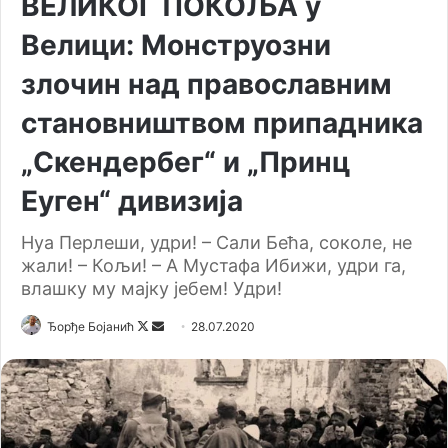
ВЕЛИКОГ ПОКОЉА у
Велици: Монструозни
злочин над православним
становништвом припадника
„Скендербег“ и „Принц
Еуген“ дивизија
Нуа Перлеши, удри! – Сали Бећа, соколе, не
жали! – Кољи! – А Мустафа Ибижи, удри га,
влашку му мајку јебем! Удри!
Ђорђе Бојанић
F
S
28.07.2020
o
e
l
n
l
d
o
a
w
n