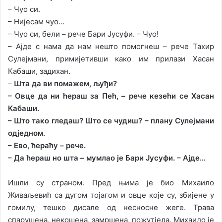
– Чуо си.
– Нијесам чуо…
– Чуо си, бели – рече Бари Јусуфи. – Чуо!
– Ајде с нама да нам нешто помогнеш – рече Тахир
Сулејмани, примијетивши како им прилази Хасан
Кабаши, задихан.
–
Шта да ви помажем, љуђи?
– Овце да ни ћераш за Пећ, – рече кезећи се Хасан
Кабаши.
– Што тако гледаш? Што се чудиш? – плану Сулејмани
одједном.
– Ево, ћераћу – рече.
– Да ћераш но шта – мумлао је Бари Јусуфи. – Ајде…
Ишли су страном. Пред њима је био Михаило
Живаљевић са дугом тојагом и овце које су, збијене у
гомилу, тешко дисале од несносне жеге. Трава
спарушена, некошена, замршена, пожутјела. Михаило је