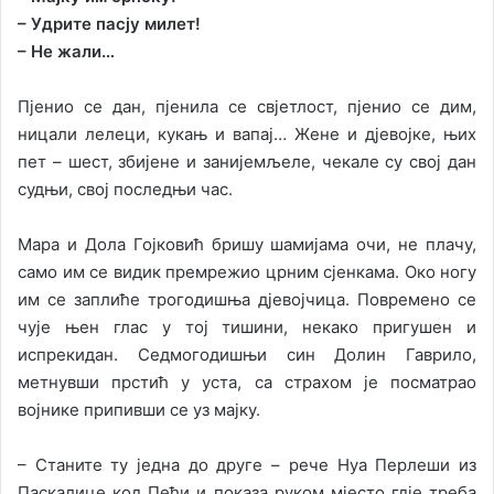
– Удрите пасју милет!
– Не жали…
Пјенио се дан, пјенила се свјетлост, пјенио се дим,
ницали лелеци, кукањ и вапај… Жене и дјевојке, њих
пет – шест, збијене и занијемљеле, чекале су свој дан
судњи, свој последњи час.
Мара и Дола Гојковић бришу шамијама очи, не плачу,
само им се видик премрежио црним сјенкама. Око ногу
им се заплиће трогодишња дјевојчица. Повремено се
чује њен глас у тој тишини, некако пригушен и
испрекидан. Седмогодишњи син Долин Гаврило,
метнувши прстић у уста, са страхом је посматрао
војнике припивши се уз мајку.
– Станите ту једна до друге – рече Нуа Перлеши из
Паскалице код Пећи и показа руком мјесто гдје треба