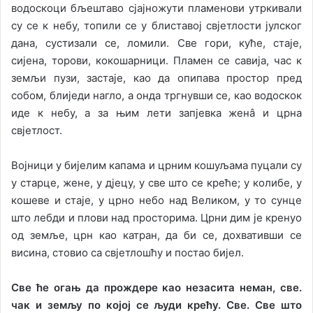
водоскоци бљештаво сјајножути пламенови утркивали
су се к небу, топили се у блиставој свјетлости јулског
дана, сустизали се, ломили. Све гори, куће, стаје,
сијена, торови, кокошарници. Пламен се савија, час к
земљи пузи, застаје, као да опипава простор пред
собом, блиједи нагло, а онда тргнувши се, као водоскок
иде к небу, а за њим лети запјевка женâ и црна
свјетлост.
Војници у бијелим капама и црним кошуљама пуцали су
у старце, жене, у дјецу, у све што се креће; у колибе, у
кошеве и стаје, у црно небо над Великом, у то сунце
што лебди и плови над просторима. Црни дим је кренуо
од земље, црн као катран, да би се, дохвативши се
висина, стовио са свјетлошћу и постао бијел.
Све ће огањ да прождере као незасита неман, све.
чак и земљу по којој се људи крећу. Све. Све што