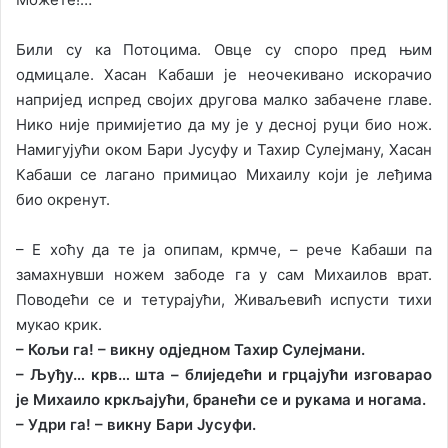
Били су ка Потоцима. Овце су споро пред њим
одмицале. Хасан Кабаши је неочекивано искорачио
напријед испред својих другова малко забачене главе.
Нико није примијетио да му је у десној руци био нож.
Намигујући оком Бари Јусуфу и Тахир Сулејману, Хасан
Кабаши се лагано примицао Михаилу који је леђима
био окренут.
– Е хоћу да те ја опипам, крмче, – рече Кабаши па
замахнувши ножем забоде га у сам Михаилов врат.
Поводећи се и тетурајући, Живаљевић испусти тихи
мукао крик.
– Кољи га! – викну одједном Тахир Сулејмани.
– Љуђу… крв… шта – блиједећи и грцајући изговарао
је Михаило кркљајући, бранећи се и рукама и ногама.
– Удри га! – викну Бари Јусуфи.