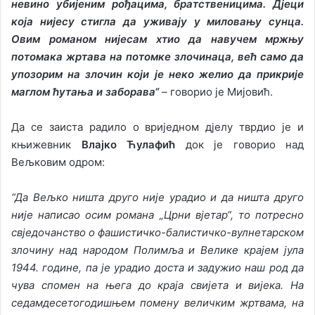
невино убијеним рођацима, братственицима. Дјеци
која нијесу стигла да уживају у миловању сунца.
Овим романом нијесам хтио да навучем мржњу
потомака жртава на потомке злочинаца, већ само да
упозорим на злочин који је неко желио да прикрије
маглом ћутања и заборава
“
– говорио је Мијовић.
Да се заиста радило о вриједном дјелу тврдио је и
књижевник
Влајко Ћулафић
док је говорио над
Вељковим одром:
“
Да Вељко ништа друго није урадио и да ништа друго
није написао осим романа „Црни вјетар“, то потресно
свједочанство о фашистичко-балистичко-вулнетарском
злочину над народом Полимља и Велике крајем јула
1944. године, па је урадио доста и задужио наш род да
чува спомен на њега до краја свијета и вијека. На
седамдесетогодишњем помену величким жртвама, на