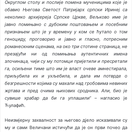
Округлом столу и послије помена мученицима које је
обавио Његова Светост Патријарх српски Иринеј са
неколико архијереја Српске Цркве, Вељково име је
јавно помињано с дубоким поштовањем и посебним
признањем што је у времену у ком се ћутало о том
геноциду, проговорио и јавно и гласно, потресним
романескним сценама, на око три стотине страница, не
презајући ни од помињања аутентичних имена
злочинаца, чији су му потомци пријетили и пресретали
га, осиљени тиме што им је власт очеве амнестирала,
приљубила их и ухљебила, и дала им потврде о
безгрешности којима су махали над гробовима невиних
жртава и пред очима њихових сродника. Али, био је
сувише храбар да би га уплашили
“
– нагласио је
Ћулафић.
Неизмјерну захвалност за његово дјело исказивали су
му и сами Величани истичући да је он први почео да