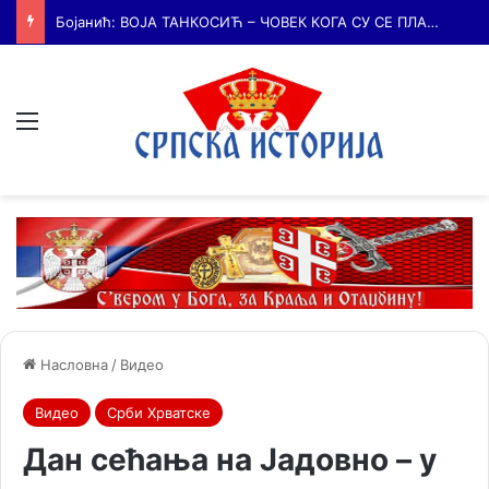
Бојанић: БЕЧ – ГРАД У КОМЕ ЈЕ КУЦАЛО СРЦЕ СРПСКЕ КУЛТУРЕ и место где су се сударале две визије српске будућности
Мени
Насловна
/
Видео
Видео
Срби Хрватске
Дан сећања на Јадовно – у