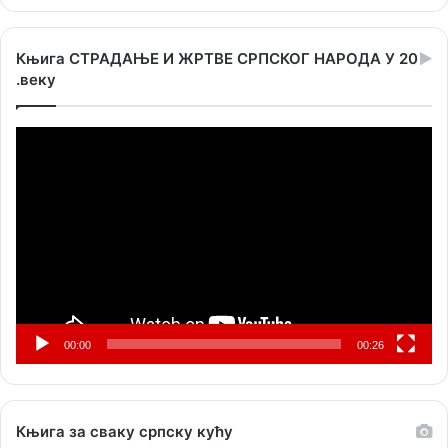
Књига СТРАДАЊЕ И ЖРТВЕ СРПСКОГ НАРОДА У 20
.веку
Прегледач
видео
записа
00:00
00:26
Књига за сваку српску кућу