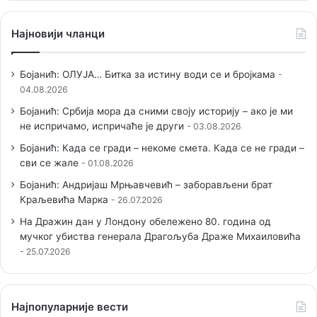
Најновији чланци
Бојанић: ОЛУЈА… Битка за истину води се и бројкама
04.08.2026
Бојанић: Србија мора да сними своју историју – ако је ми
не испричамо, испричаће је други
03.08.2026
Бојанић: Када се гради – некоме смета. Када се не гради –
сви се жале
01.08.2026
Бојанић: Андријаш Мрњавчевић – заборављени брат
Краљевића Марка
26.07.2026
На Дражин дан у Лондону обележено 80. година од
мучког убиства генерала Драгољуба Драже Михаиловића
25.07.2026
Наjпопуларније вести