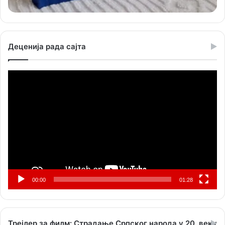
Деценија рада сајта
Прегледач
видео
записа
00:00
01:28
Трејлер за филм: Страдање Српског народа у 20. веку