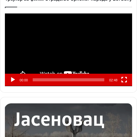
Прегледач
видео
записа
00:00
02:48