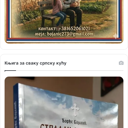
Књига за сваку српску кућу