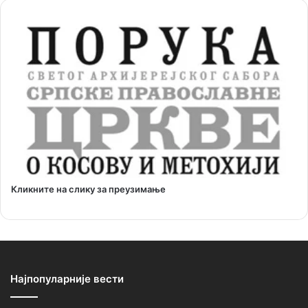
Кликните на слику за преузимање
Најпопуларније вести