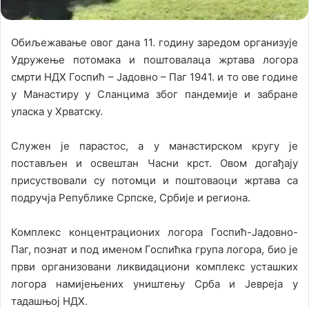
Обиљежавање овог дана 11. годину заредом организује
Удружење потомака и поштовалаца жртава логора
смрти НДХ Госпић – Јадовно – Паг 1941. и то ове године
у Манастиру у Сланцима због пандемије и забране
уласка у Хрватску.
Служен је парастос, а у манастирском кругу је
постављен и освештан Часни крст. Овом догађају
присуствовали су потомци и поштоваоци жртава са
подручја Републике Српске, Србије и региона.
Комплекс концентрационих логора Госпић-Јадовно-
Паг, познат и под именом Госпићка група логора, био је
први организовани ликвидациони комплекс усташких
логора намијењених уништењу Срба и Јевреја у
тадашњој НДХ.