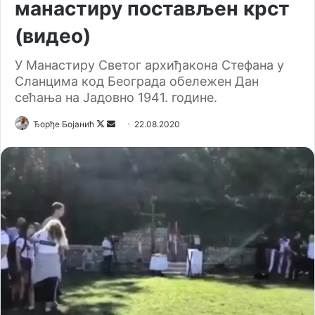
манастиру постављен крст
(видео)
У Манастиру Светог архиђакона Стефана у
Сланцима код Београда обележен Дан
сећања на Јадовно 1941. године.
Ђорђе Бојанић
F
S
22.08.2020
o
e
l
n
l
d
o
a
w
n
o
e
n
m
X
a
i
l