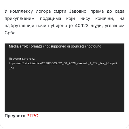
У комплексу логора смрти Јадовно, према до сада
прикупљеним подацима који нису коначни, на
најбруталнији начин убијено је 40.123 људи, углавном
Срба.
Прегледач
Media error: Format(s) not supported or source(s) not found
видео
Преузми датотеку:
записа
https://arh5.rtrs.tv/arhiva/2020/08/22/22_08_2020_dnevnik_1_7fliv_live_jVl.mp4?
_=2
Преузето
РТРС