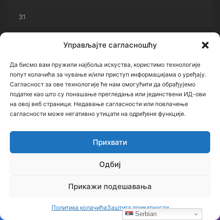
31
« јул
Управљајте сагласношћу
Да бисмо вам пружили најбоља искуства, користимо технологије
Архиве
попут колачића за чување и/или приступ информацијама о уређају.
Сагласност за ове технологије ће нам омогућити да обрађујемо
Архиве
податке као што су понашање прегледања или јединствени ИД-ови
на овој веб страници. Недавање сагласности или повлачење
сагласности може негативно утицати на одређене функције.
Категорије
Прихвати
Категорије
Одбиј
Кључне речи
Прикажи подешавања
Политика колачића
Заштита приватности
Ђорђе Бојанић
Васкрс
Гаврило Принцип
Геноцид
Serbian