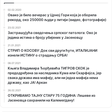
02.02.2020
Овако је било вечерас у Црној Гори која је оборила
рекорд, око 250000 људи у литији (видео, фотографије)
23.02.2021
Застрашујућа сведочења српског патолога: Ово је
једина истина о броју убијених у Јасеновцу
21.01.2021
СТРИП О KОСОВУ: Док сви други ћуте, ИТАЛИЈАНИ
изнели ИСТИНУ о страдању СРБА!
06.07.2021
Књига Владимира Ђорђевића ТИГРОВ СКОК је
предодређена за наследника Кума или Скарфејса, јер
свака држава има мафију, али ни једна мафија нема
државу, као ЈА! Аркан
26.02.2021
ОТKРИВАМО ТАЈНУ СТАРУ 75 ГОДИНА: Лешеве из
Јасеновца сахранили на Kалемегдану!