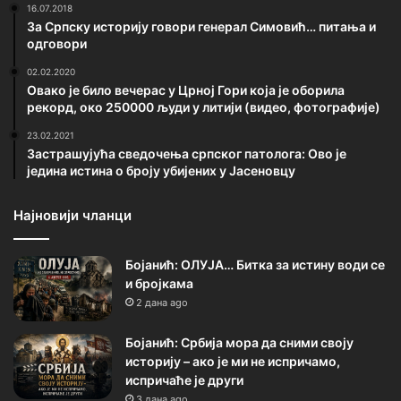
16.07.2018
За Српску историју говори генерал Симовић… питања и
одговори
02.02.2020
Овако је било вечерас у Црној Гори која је оборила
рекорд, око 250000 људи у литији (видео, фотографије)
23.02.2021
Застрашујућа сведочења српског патолога: Ово је
једина истина о броју убијених у Јасеновцу
Најновији чланци
Бојанић: ОЛУЈА… Битка за истину води се
и бројкама
2 дана ago
Бојанић: Србија мора да сними своју
историју – ако је ми не испричамо,
испричаће је други
3 дана ago