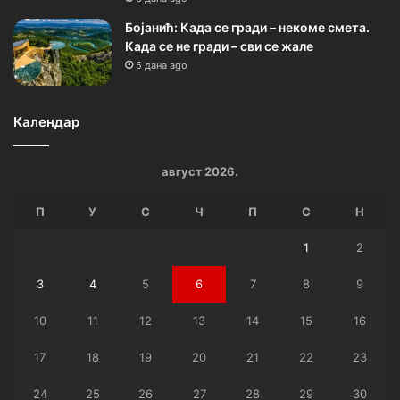
Бојанић: Када се гради – некоме смета.
Када се не гради – сви се жале
5 дана ago
Календар
август 2026.
П
У
С
Ч
П
С
Н
1
2
3
4
5
6
7
8
9
10
11
12
13
14
15
16
17
18
19
20
21
22
23
24
25
26
27
28
29
30