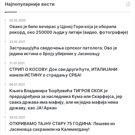
Наjпопуларније вести
02.02.2020
Овако је било вечерас у Црној Гори која је оборила
рекорд, око 250000 људи у литији (видео, фотографије)
23.02.2021
Застрашујућа сведочења српског патолога: Ово је
једина истина о броју убијених у Јасеновцу
21.01.2021
СТРИП О KОСОВУ: Док сви други ћуте, ИТАЛИЈАНИ
изнели ИСТИНУ о страдању СРБА!
06.07.2021
Књига Владимира Ђорђевића ТИГРОВ СКОК је
предодређена за наследника Кума или Скарфејса, јер
свака држава има мафију, али ни једна мафија нема
државу, као ЈА! Аркан
26.02.2021
ОТKРИВАМО ТАЈНУ СТАРУ 75 ГОДИНА: Лешеве из
Јасеновца сахранили на Kалемегдану!