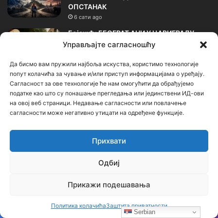
ОПСТАНАК
6 сати ago
Бојанић: БЕОГРАЂАНИ У ЦАРИГРАДУ –
ТРАГ БОЛНЕ СЕОБЕ КОЈИ И ДАНАС ЖИВИ
Управљајте сагласношћу
У ИМЕНУ БЕОГРАДСКЕ ШУМЕ
Да бисмо вам пружили најбоља искуства, користимо технологије
2 дана ago
попут колачића за чување и/или приступ информацијама о уређају.
Сагласност за ове технологије ће нам омогућити да обрађујемо
Календар
податке као што су понашање прегледања или јединствени ИД-ови
на овој веб страници. Недавање сагласности или повлачење
сагласности може негативно утицати на одређене функције.
август 2026.
П
У
С
Ч
П
С
Н
Прихвати
1
2
Одбиј
3
4
5
6
7
8
9
Прикажи подешавања
10
11
12
13
14
15
16
Политика колачића
Заштита приватности
Serbian
17
18
19
20
21
22
23