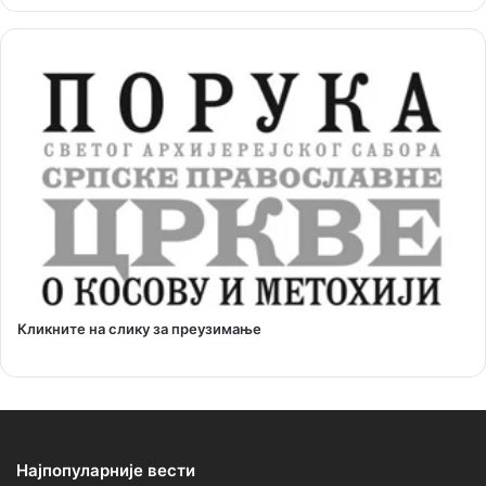
Кликните на слику за преузимање
Најпопуларније вести