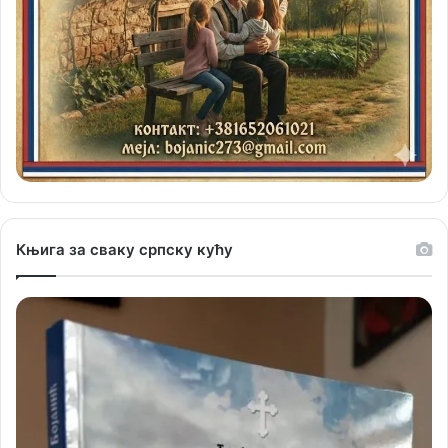
Књига за сваку српску кућу