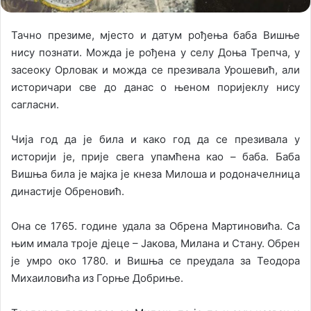
Тачно презиме, мјесто и датум рођења баба Вишње
нису познати. Можда је рођена у селу Доња Трепча, у
засеоку Орловак и можда се презивала Урошевић, али
историчари све до данас о њеном поријеклу нису
сагласни.
Чија год да је била и како год да се презивала у
историји је, прије свега упамћена као – баба. Баба
Вишња била је мајка је кнеза Милоша и родоначелница
династије Обреновић.
Она се 1765. године удала за Обрена Мартиновића. Са
њим имала троје дјеце – Јакова, Милана и Стану. Обрен
је умро око 1780. и Вишња се преудала за Теодора
Михаиловића из Горње Добриње.