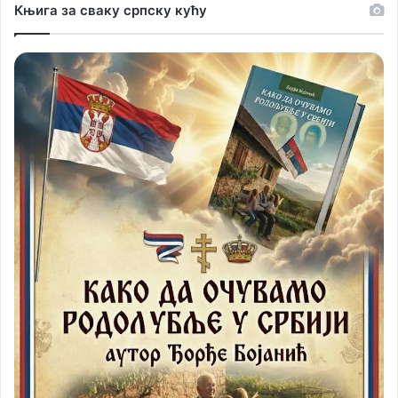
Књига за сваку српску кућу