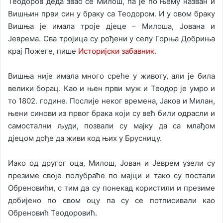
Теодоров деда звао се Милош, па је по њему назван и
Вишњин први син у браку са Теодором. И у овом браку
Вишња је имала троје дјеце – Милоша, Јована и
Јеврема. Сва тројица су рођени у селу Горња Добриња
крај Пожеге, пише
Историјски забавник
.
Вишња није имала много среће у животу, али је била
велики борац. Као и њен први муж и Теодор је умро и
то 1802. године. Послије неког времена, Јаков и Милан,
њени синови из првог брака који су већ били одрасли и
самостални људи, позвали су мајку да са млађом
дјецом дође да живи код њих у Брусницу.
Иако од другог оца, Милош, Јован и Јеврем узели су
презиме своје полубраће по мајци и тако су постали
Обреновићи, с тим да су понекад користили и презиме
добијено по свом оцу па су се потписивали као
Обреновић Теодоровић.