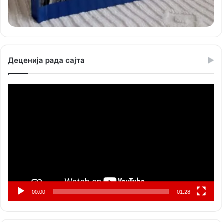
Деценија рада сајта
Прегледач
видео
записа
00:00
01:28