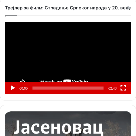
Трејлер за филм: Страдање Српског народа у 20. веку
Прегледач
видео
записа
00:00
02:48