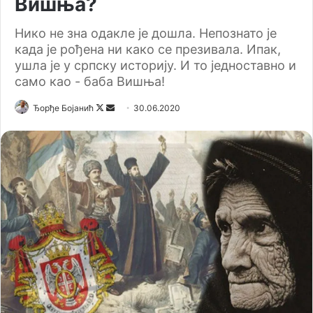
Вишња?
Нико не зна одакле је дошла. Непознато је
када је рођена ни како се презивала. Ипак,
ушла је у српску историју. И то једноставно и
само као - баба Вишња!
Ђорђе Бојанић
F
S
30.06.2020
o
e
l
n
l
d
o
a
w
n
o
e
n
m
X
a
i
l