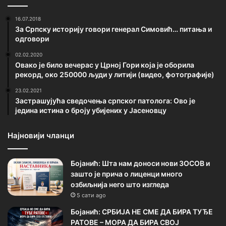
16.07.2018
За Српску историју говори генерал Симовић… питања и
одговори
02.02.2020
Овако је било вечерас у Црној Гори која је оборила
рекорд, око 250000 људи у литији (видео, фотографије)
23.02.2021
Застрашујућа сведочења српског патолога: Ово је
једина истина о броју убијених у Јасеновцу
Најновији чланци
Бојанић: Шта нам доноси нови ЗОСОВ и
зашто је прича о лиценци много
озбиљнија него што изгледа
5 сати ago
Бојанић: СРБИЈА НЕ СМЕ ДА БИРА ТУЂЕ
РАТОВЕ – МОРА ДА БИРА СВОЈ