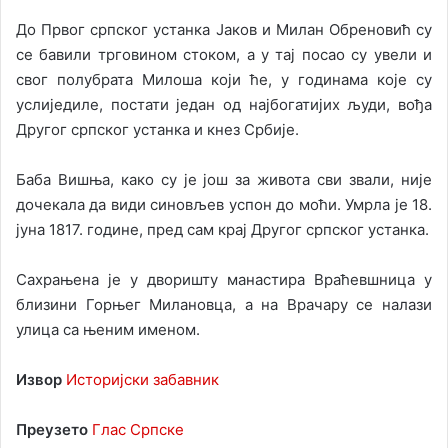
До Првог српског устанка Јаков и Милан Обреновић су
се бавили трговином стоком, а у тај посао су увели и
свог полубрата Милоша који ће, у годинама које су
услиједиле, постати један од најбогатијих људи, вођа
Другог српског устанка и кнез Србије.
Баба Вишња, како су је још за живота сви звали, није
дочекала да види синовљев успон до моћи. Умрла је 18.
јуна 1817. године, пред сам крај Другог српског устанка.
Сахрањена је у дворишту манастира Враћевшница у
близини Горњег Милановца, а на Врачару се налази
улица са њеним именом.
Извор
Историјски забавник
Преузето
Глас Српске