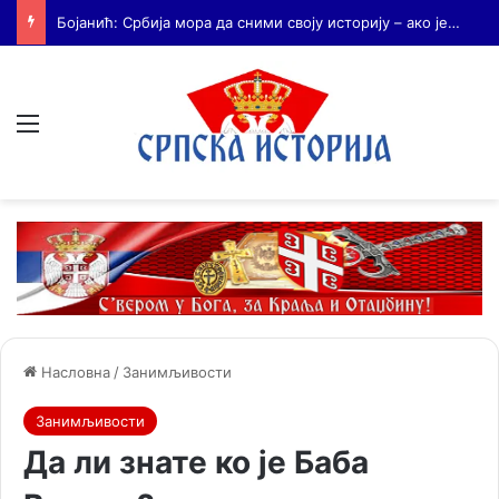
Бојанић: Када се гради – некоме смета. Када се не гради – сви се жале
Мени
Насловна
/
Занимљивости
Занимљивости
Да ли знате ко је Баба