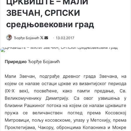
ЦРКВИШТЕ – МАЛИ
ЗВЕЧАН, СРПСКИ
средњовековни град
Ђорђе Бојанић
F
S
13.02.2017
o
e
l
n
l
d
Приредио
Ђорђе Бојанић
o
a
w
n
Мали Звечан, подграђе древног града Звечана, на
o
e
којем се налазе остаци цркве из византијског периода
n
m
(IX-X век), посвећене, како памти предање, Св.
X
a
Великомученику Димитрију. Са овог узвишења у
i
близини Рашкиног потока на којем се налази црквиште
l
пружа се величанствен поглед према Косовској
Митровици, пољу косовскоме, улазу у Метохију, према
Проклетијама, Чакору, обронцима Копаоника и Мокре