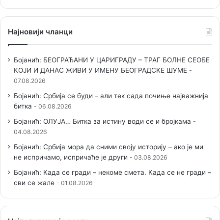
Најновији чланци
Бојанић: БЕОГРАЂАНИ У ЦАРИГРАДУ – ТРАГ БОЛНЕ СЕОБЕ
КОЈИ И ДАНАС ЖИВИ У ИМЕНУ БЕОГРАДСКЕ ШУМЕ
07.08.2026
Бојанић: Србија се буди – али тек сада почиње најважнија
битка
06.08.2026
Бојанић: ОЛУЈА… Битка за истину води се и бројкама
04.08.2026
Бојанић: Србија мора да сними своју историју – ако је ми
не испричамо, испричаће је други
03.08.2026
Бојанић: Када се гради – некоме смета. Када се не гради –
сви се жале
01.08.2026