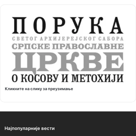
Кликните на слику за преузимање
Најпопуларније вести