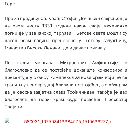
Горе.
Према предању Св. Краљ Стефан Дечански сахрањен је
на овом месту 1331. године након своје мученичке
погибије у звечанској тврђави. Његове свете мошти су
након осам година пренесене у његову задужбину,
Манастир Високи Дечани где и данас почивају.
По жељи мештана, Митрополит Амфилохије је
благословио да се постојеће црквиште конзервира и
презентује у оквиру комплекса за нови храм који ће се
градити у непосредној близини постојећег, а с обзиром
да је сеоска завјетна слава Тројичиндан, такође је дао
благослов да нови храм буде посвећен Пресветој
Тројици.