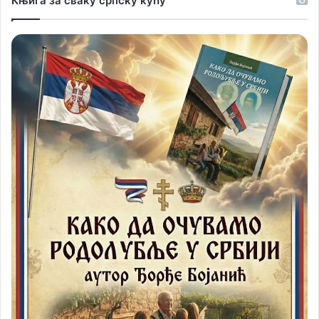
Књига за сваку српску кућу