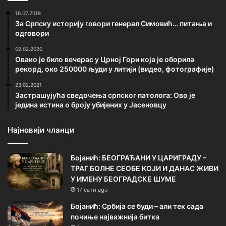
16.07.2018
За Српску историју говори генерал Симовић… питања и
одговори
02.02.2020
Овако је било вечерас у Црној Гори која је оборила
рекорд, око 250000 људи у литији (видео, фотографије)
23.02.2021
Застрашујућа сведочења српског патолога: Ово је
једина истина о броју убијених у Јасеновцу
Најновији чланци
Бојанић: БЕОГРАЂАНИ У ЦАРИГРАДУ –
ТРАГ БОЛНЕ СЕОБЕ КОЈИ И ДАНАС ЖИВИ
У ИМЕНУ БЕОГРАДСКЕ ШУМЕ
17 сати ago
Бојанић: Србија се буди – али тек сада
почиње најважнија битка