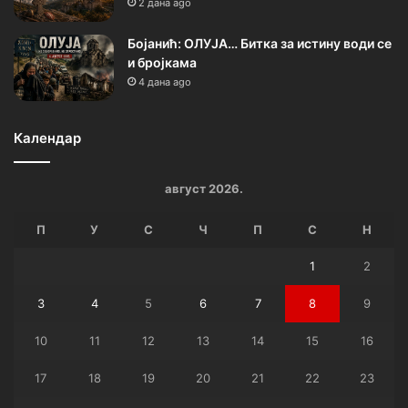
2 дана ago
Бојанић: ОЛУЈА… Битка за истину води се
и бројкама
4 дана ago
Календар
август 2026.
П
У
С
Ч
П
С
Н
1
2
3
4
5
6
7
8
9
10
11
12
13
14
15
16
17
18
19
20
21
22
23