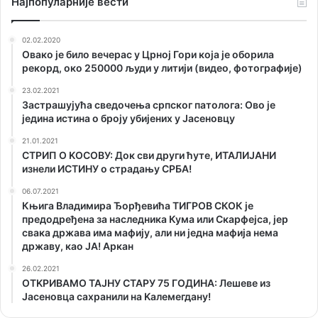
Наjпопуларније вести
02.02.2020
Овако је било вечерас у Црној Гори која је оборила
рекорд, око 250000 људи у литији (видео, фотографије)
23.02.2021
Застрашујућа сведочења српског патолога: Ово је
једина истина о броју убијених у Јасеновцу
21.01.2021
СТРИП О KОСОВУ: Док сви други ћуте, ИТАЛИЈАНИ
изнели ИСТИНУ о страдању СРБА!
06.07.2021
Књига Владимира Ђорђевића ТИГРОВ СКОК је
предодређена за наследника Кума или Скарфејса, јер
свака држава има мафију, али ни једна мафија нема
државу, као ЈА! Аркан
26.02.2021
ОТKРИВАМО ТАЈНУ СТАРУ 75 ГОДИНА: Лешеве из
Јасеновца сахранили на Kалемегдану!