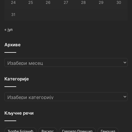
24
25
26
27
28
29
30
31
« јул
Архиве
Архиве
Категорије
Категорије
Кључне речи
Ђорђе Бојанић
Васкрс
Гаврило Принцип
Геноцид