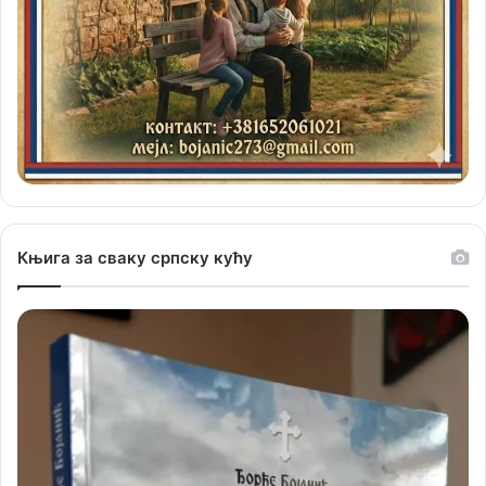
Књига за сваку српску кућу