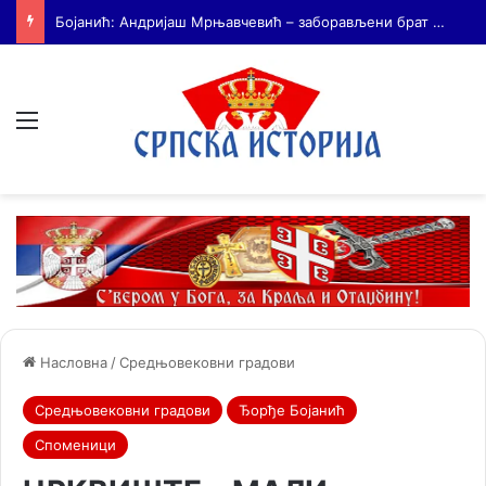
На Дражин дан у Лондону обележено 80. година од мучког убиства генерала Драгољуба Драже Михаиловића
Мени
Насловна
/
Средњовековни градови
Средњовековни градови
Ђорђе Бојанић
Споменици