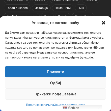
Горан Киковић
Историја
Немањићи
Ниш
ОШ Бубањски хероји
Руси
Русија
Свети Сава
Управљајте сагласношћу
Срби
Србија
Усташе
Хрвати
Црна Гора
Да бисмо вам пружили најбоља искуства, користимо технологије
српска историја
попут колачића за чување и/или приступ информацијама о уређају.
Сагласност за ове технологије ће нам омогућити да обрађујемо
Напомена
податке као што су понашање прегледања или јединствени ИД-ови
на овој веб страници. Недавање сагласности или повлачење
сагласности може негативно утицати на одређене функције.
Неки чланци (текстови и фотографије) на овом порталу
преузети су са других сајтова и портала уз наведене изворе.
Прихвати
Уколико садрже нетачне наводе, вређају неког, или крше
нечија ауторска права – молимо Вас да нас о томе обавестите
Одбиј
ради уклањања спорног садржаја.
Прикажи подешавања
Контактирајте нас: bojanic73@gmail.com
Политика колачића
Заштита приватности
Serbian
Контакт