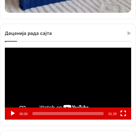
Деценија рада сајта
Прегледач
видео
записа
00:00
01:28