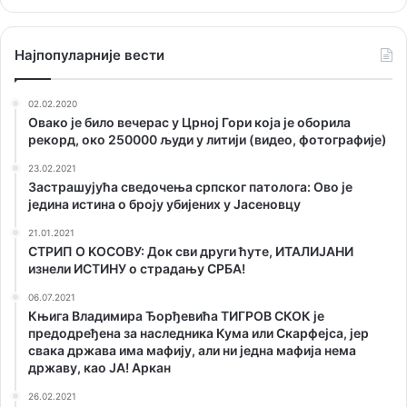
Наjпопуларније вести
02.02.2020
Овако је било вечерас у Црној Гори која је оборила
рекорд, око 250000 људи у литији (видео, фотографије)
23.02.2021
Застрашујућа сведочења српског патолога: Ово је
једина истина о броју убијених у Јасеновцу
21.01.2021
СТРИП О KОСОВУ: Док сви други ћуте, ИТАЛИЈАНИ
изнели ИСТИНУ о страдању СРБА!
06.07.2021
Књига Владимира Ђорђевића ТИГРОВ СКОК је
предодређена за наследника Кума или Скарфејса, јер
свака држава има мафију, али ни једна мафија нема
државу, као ЈА! Аркан
26.02.2021