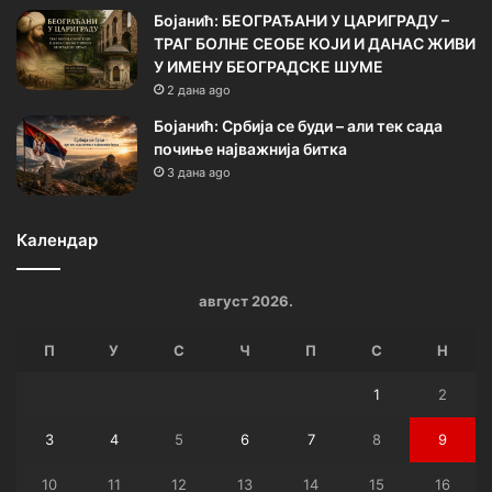
Бојанић: БЕОГРАЂАНИ У ЦАРИГРАДУ –
ТРАГ БОЛНЕ СЕОБЕ КОЈИ И ДАНАС ЖИВИ
У ИМЕНУ БЕОГРАДСКЕ ШУМЕ
2 дана ago
Бојанић: Србија се буди – али тек сада
почиње најважнија битка
3 дана ago
Календар
август 2026.
П
У
С
Ч
П
С
Н
1
2
3
4
5
6
7
8
9
10
11
12
13
14
15
16