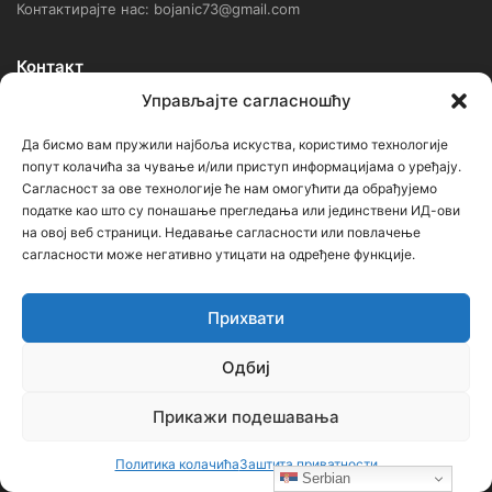
Контактирајте нас: bojanic73@gmail.com
Контакт
Управљајте сагласношћу
Ђорђе Бојанић, проф. историје – главни уредник
Да бисмо вам пружили најбоља искуства, користимо технологије
Седиште: Србија, 18000, Ниш
попут колачића за чување и/или приступ информацијама о уређају.
Сагласност за ове технологије ће нам омогућити да обрађујемо
Контакт: тел. +381 652061021
податке као што су понашање прегледања или јединствени ИД-ови
на овој веб страници. Недавање сагласности или повлачење
редакција –bojanic73@gmail.com
сагласности може негативно утицати на одређене функције.
администратор – bojanic73@gmail.com
Прихвати
…
Одбиј
Сајт није под финансијским, политичким и идеолошким
утицајем ни једне политичке опције или организације. Сајт није
Прикажи подешавања
профитабилан, заснива се на добровољном раду.
Политика колачића
Заштита приватности
Serbian