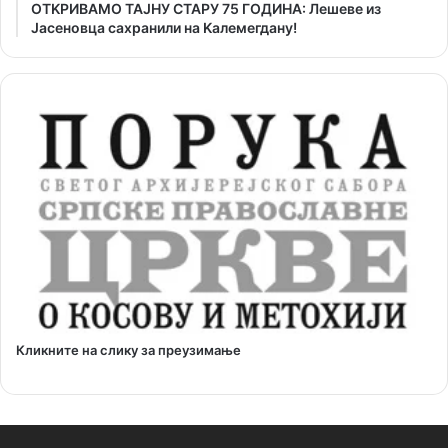
ОТKРИВАМО ТАЈНУ СТАРУ 75 ГОДИНА: Лешеве из
Јасеновца сахранили на Kалемегдану!
Кликните на слику за преузимање