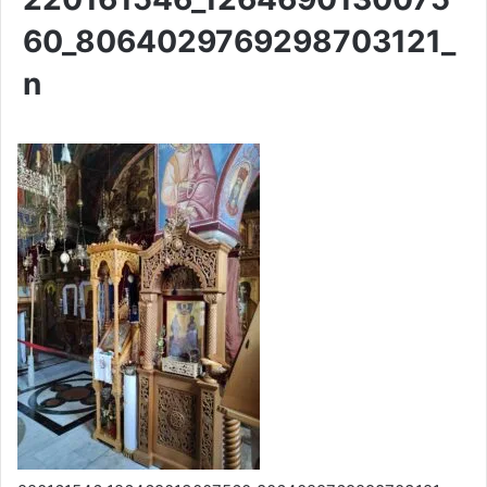
60_8064029769298703121_
n