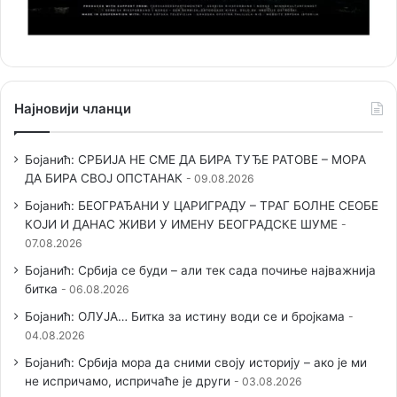
Најновији чланци
Бојанић: СРБИЈА НЕ СМЕ ДА БИРА ТУЂЕ РАТОВЕ – МОРА
ДА БИРА СВОЈ ОПСТАНАК
09.08.2026
Бојанић: БЕОГРАЂАНИ У ЦАРИГРАДУ – ТРАГ БОЛНЕ СЕОБЕ
КОЈИ И ДАНАС ЖИВИ У ИМЕНУ БЕОГРАДСКЕ ШУМЕ
07.08.2026
Бојанић: Србија се буди – али тек сада почиње најважнија
битка
06.08.2026
Бојанић: ОЛУЈА… Битка за истину води се и бројкама
04.08.2026
Бојанић: Србија мора да сними своју историју – ако је ми
не испричамо, испричаће је други
03.08.2026