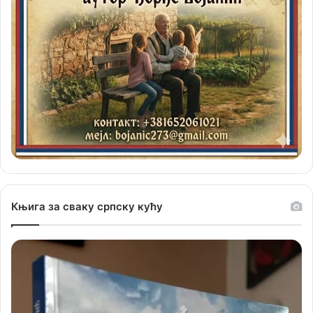
Књига за сваку српску кућу