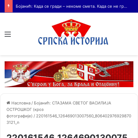
Бојанић: Андријаш Мрњавчевић – заборављени брат Краљевића Марка
Мени
Насловна
/
Бојанић: СТАЗАМА СВЕТОГ ВАСИЛИЈА
ОСТРОШКОГ (кроз
фотографије)
/
220161546_126469013007560_806402976929870
3121_n
220161546_1264690130075