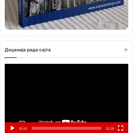
Деценија рада сајта
Прегледач
видео
записа
00:00
01:28