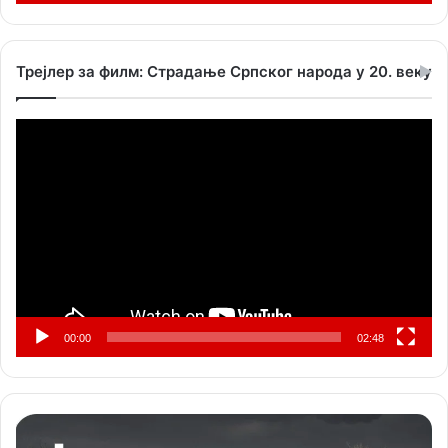
Трејлер за филм: Страдање Српског народа у 20. веку
Прегледач
видео
записа
00:00
02:48