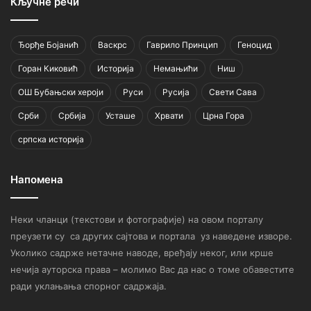
Кључне речи
Ђорђе Бојанић
Васкрс
Гаврило Принцип
Геноцид
Горан Киковић
Историја
Немањићи
Ниш
ОШ Бубањски хероји
Руси
Русија
Свети Сава
Срби
Србија
Усташе
Хрвати
Црна Гора
српска историја
Напомена
Неки чланци (текстови и фотографије) на овом порталу
преузети су са других сајтова и портала уз наведене изворе.
Уколико садрже нетачне наводе, вређају неког, или крше
нечија ауторска права – молимо Вас да нас о томе обавестите
ради уклањања спорног садржаја.