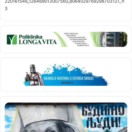
220161546_126469013007560_8064029769298703121_n
3