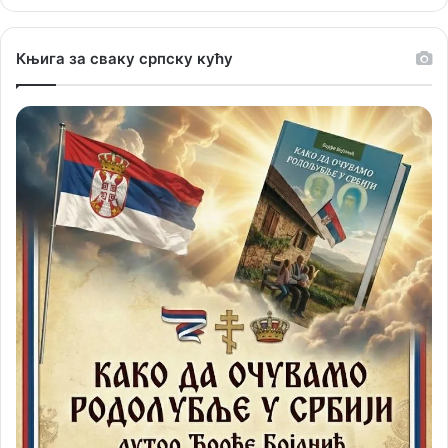
Књига за сваку српску кућу