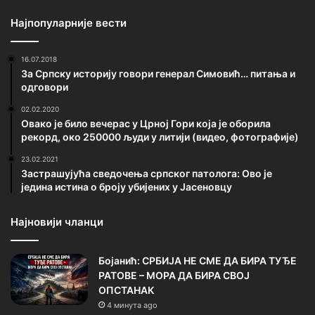
Најпопуларније вести
16.07.2018
За Српску историју говори генерал Симовић… питања и
одговори
02.02.2020
Овако је било вечерас у Црној Гори која је оборила
рекорд, око 250000 људи у литији (видео, фотографије)
23.02.2021
Застрашујућа сведочења српског патолога: Ово је
једина истина о броју убијених у Јасеновцу
Најновији чланци
Бојанић: СРБИЈА НЕ СМЕ ДА БИРА ТУЂЕ
РАТОВЕ – МОРА ДА БИРА СВОЈ
ОПСТАНАК
4 минута ago