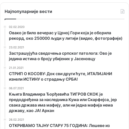
Наjпопуларније вести
02.02.2020
Овако је било вечерас у Црној Гори која је оборила
рекорд, око 250000 људи у литији (видео, фотографије)
23.02.2021
Застрашујућа сведочења српског патолога: Ово је
једина истина о броју убијених у Јасеновцу
21.01.2021
СТРИП О KОСОВУ: Док сви други ћуте, ИТАЛИЈАНИ
изнели ИСТИНУ о страдању СРБА!
06.07.2021
Књига Владимира Ђорђевића ТИГРОВ СКОК је
предодређена за наследника Кума или Скарфејса, јер
свака држава има мафију, али ни једна мафија нема
државу, као ЈА! Аркан
26.02.2021
ОТKРИВАМО ТАЈНУ СТАРУ 75 ГОДИНА: Лешеве из