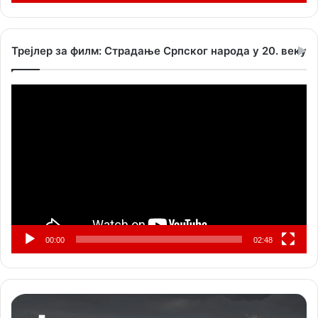
Трејлер за филм: Страдање Српског народа у 20. веку
Прегледач
видео
записа
00:00
02:48