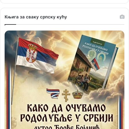
Књига за сваку српску кућу