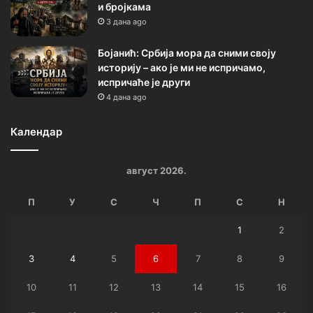
и бројкама
3 дана ago
Бојанић: Србија мора да сними своју
историју – ако је ми не испричамо,
испричаће је други
4 дана ago
Календар
август 2026.
П
У
С
Ч
П
С
Н
1
2
3
4
5
6
7
8
9
10
11
12
13
14
15
16