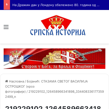
Бојанић: ВОЈА ТАНКОСИЋ – ЧОВЕК КОГА СУ СЕ ПЛАШИЛИ И ЖИВОГ И МРТВОГ, а нема ни споненик
Мени
Насловна
/
Бојанић: СТАЗАМА СВЕТОГ ВАСИЛИЈА
ОСТРОШКОГ (кроз
фотографије)
/
219229102_126458966341898_334408336177359
2499_n
219229102_1264589663418