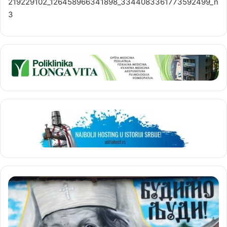
219229102_126458966341898_3344083361773592499_n
3