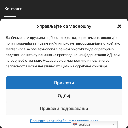
Контакт
Ђорђе Бојанић, проф. историје – главни уредник
Управљајте сагласношћу
Седиште: Србија, 18000, Ниш
Да бисмо вам пружили најбоља искуства, користимо технологије
Контакт: тел. +381 652061021
попут колачића за чување и/или приступ информацијама о уређају.
Сагласност за ове технологије ће нам омогућити да обрађујемо
редакција –bojanic73@gmail.com
податке као што су понашање прегледања или јединствени ИД-ови
на овој веб страници. Недавање сагласности или повлачење
администратор – bojanic73@gmail.com
сагласности може негативно утицати на одређене функције.
…
Прихвати
Сајт није под финансијским, политичким и идеолошким
утицајем ни једне политичке опције или организације. Сајт није
Одбиј
профитабилан, заснива се на добровољном раду.
Прикажи подешавања
Политика колачића
Заштита приватности
Serbian