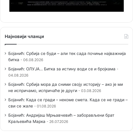
Најновији чланци
Бојанић: Србија се буди – али тек сада почиње најважнија
битка
06.08.2026
Бојанић: ОЛУЈА… Битка за истину води се и бројкама
04.08.2026
Бојанић: Србија мора да сними своју историју – ако је ми
не испричамо, испричаће је други
03.08.2026
Бојанић: Када се гради – некоме смета. Када се не гради –
сви се жале
01.08.2026
Бојанић: Андријаш Мрњавчевић – заборављени брат
Краљевића Марка
26.07.2026