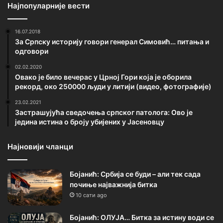
Најпопуларније вести
16.07.2018
За Српску историју говори генерал Симовић… питања и
одговори
02.02.2020
Овако је било вечерас у Црној Гори која је оборила
рекорд, око 250000 људи у литији (видео, фотографије)
23.02.2021
Застрашујућа сведочења српског патолога: Ово је
једина истина о броју убијених у Јасеновцу
Најновији чланци
Бојанић: Србија се буди – али тек сада
почиње најважнија битка
10 сати ago
Бојанић: ОЛУЈА… Битка за истину води се