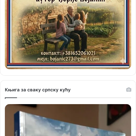
Књига за сваку српску кућу