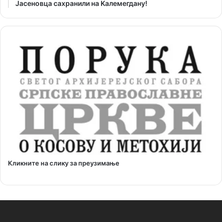
Јасеновца сахранили на Kалемегдану!
Кликните на слику за преузимање