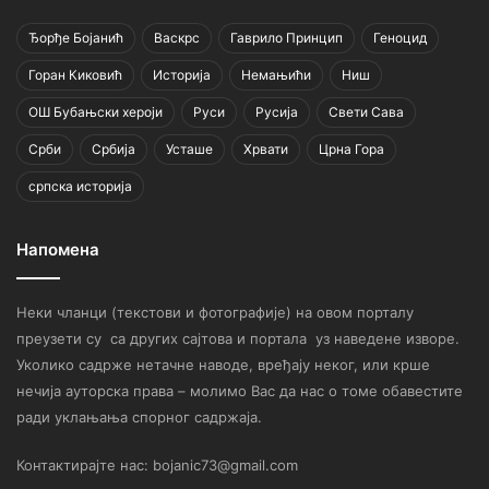
Ђорђе Бојанић
Васкрс
Гаврило Принцип
Геноцид
Горан Киковић
Историја
Немањићи
Ниш
ОШ Бубањски хероји
Руси
Русија
Свети Сава
Срби
Србија
Усташе
Хрвати
Црна Гора
српска историја
Напомена
Неки чланци (текстови и фотографије) на овом порталу
преузети су са других сајтова и портала уз наведене изворе.
Уколико садрже нетачне наводе, вређају неког, или крше
нечија ауторска права – молимо Вас да нас о томе обавестите
ради уклањања спорног садржаја.
Контактирајте нас: bojanic73@gmail.com