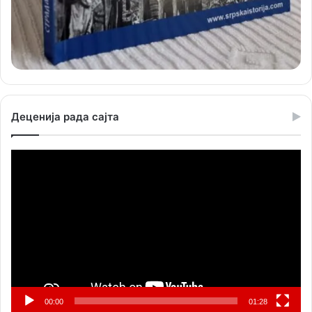
Деценија рада сајта
Прегледач
видео
записа
00:00
01:28