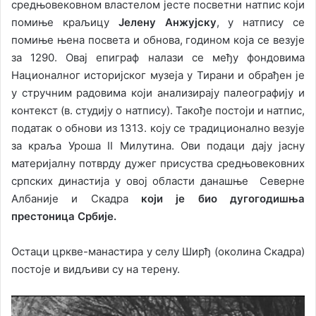
средњовековном властелом јесте посветни натпис који
помиње краљицу
Јелену Анжујску
, у натпису се
помиње њена посвета и обнова, годином која се везује
за 1290. Овај епиграф налази се међу фондовима
Националног историјског музеја у Тирани и обрађен је
у стручним радовима који анализирају палеографију и
контекст (в. студију о натпису). Такође постоји и натпис,
податак о обнови из 1313. коју се традиционално везује
за краља Уроша II Милутина. Ови подаци дају јасну
материјалну потврду дужег присуства средњовековних
српских династија у овој области данашње Северне
Албаније и Скадра
који је био дугогодишња
престоница Србије.
Остаци цркве-манастира у селу Ширђ (околина Скадра)
постоје и видљиви су на терену.