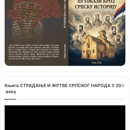
Књига СТРАДАЊЕ И ЖРТВЕ СРПСКОГ НАРОДА У 20
.веку
Прегледач
видео
записа