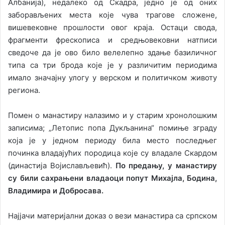
Албанија), недалеко од Скадра, једно је од оних
заборављених места које чува трагове сложене,
вишевековне прошлости овог краја. Остаци свода,
фрагменти фрескописа и средњовековни натписи
сведоче да је ово било велелепно здање базиличног
типа са три брода које је у различитим периодима
имало значајну улогу у верском и политичком животу
региона.
Помен о манастиру налазимо и у старим хронолошким
записима; „Летопис попа Дукљанина“ помиње зграду
која је у једном периоду била место последњег
починка владајућих породица које су владале Скардом
(династија Вojислављевић).
По предању, у манастиру
су били сахрањени владаоци попут Михајла, Бодина,
Владимира и Добросава.
Најјачи материјални доказ о вези манастира са српском