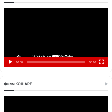
Прегледач
видео
записа
00:00
53:06
Филм КОШАРЕ
Прегледач
видео
записа