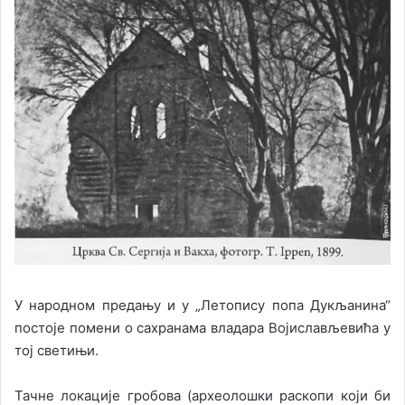
У народном предању и у „Летопису попа Дукљанина“
постоје помени о сахранама владара Вojислављевића у
тој светињи.
Тачне локације гробова (археолошки раскопи који би