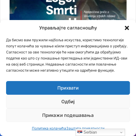
Управљајте сагласношћу
Да бисмо вам пружили најбоља искуства, користимо технологије
попут колачића за чување и/или приступ информацијама о уређају.
Сагласност за ове технологије ће нам омогућити да обрађујемо
податке као што су понашање прегледања или јединствени ИД-ови
на овој веб страници. Недавање сагласности или повлачење
сагласности може негативно утицати на одређене функције.
Најновији чланци
Прихвати
Одбиј
Бојанић: БЕОГРАЂАНИ У ЦАРИГРАДУ – ТРАГ БОЛНЕ СЕОБЕ
КОЈИ И ДАНАС ЖИВИ У ИМЕНУ БЕОГРАДСКЕ ШУМЕ
Прикажи подешавања
07.08.2026
Бојанић: Србија се буди – али тек сада почиње најважнија
Политика колачића
Заштита приватности
битка
Serbian
06.08.2026