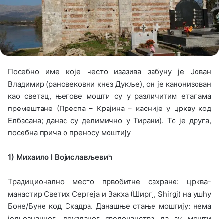
X
a
i
l
Посебно име које често изазива забуну је Јован
Владимир (рановековни кнез Дукље), он је канонизован
као светац, његове мошти су у различитим етапама
премештане (Преспа – Крајина – касније у цркву код
Елбасана; данас су делимично у Тирани). То је друга,
посебна прича о преносу моштију.
1) Михаило I Вojислављевић
Традиционално место првобитне сахране: црква-
манастир Светих Сергeја и Вакха (Ширгј, Shirgj) на ушћу
Боне/Буне код Скадра. Данашње стање моштију: нема
једнозначног, поузданог сведочанства да су мошти