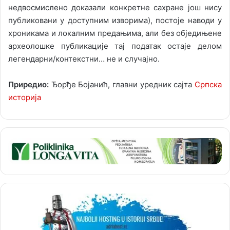
недвосмислено доказали конкретне сахране још нису
публиковани у доступним изворима), постоје наводи у
хроникама и локалним предањима, али без обједињене
археолошке публикације тај податак остаје делом
легендарни/контекстни… не и случајно.
Приредио:
Ђорђе Бојанић, главни уредник сајта
Српска
историја