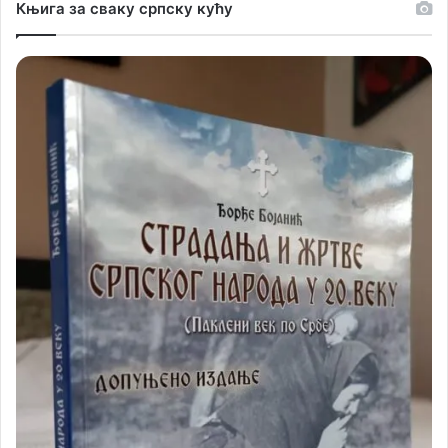
Књига за сваку српску кућу