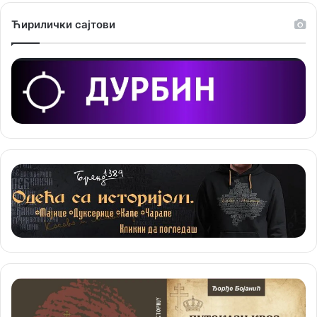
Ћирилички сајтови