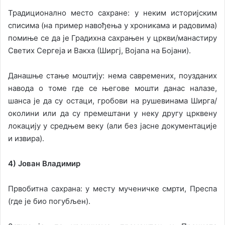
Традиционално место сахране: у неким историјским
списима (на пример навођења у хроникама и радовима)
помиње се да је Градихна сахрањен у цркви/манастиру
Светих Сергeја и Вакха (Ширгј, Bojana на Бојани).
Данашње стање моштију: нема савремених, поузданих
навода о томе где се његове мошти данас налазе,
шанса је да су остаци, гробови на рушевинама Ширга/
околини или да су премештани у неку другу црквену
локацију у средњем веку (али без јасне документације
и извира).
4) Јован Владимир
Првобитна сахрана: у месту мученичке смрти, Преспа
(где је био погубљен).