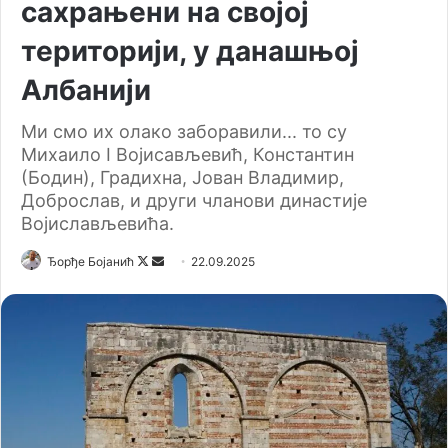
сахрањени на својој
територији, у данашњој
Албанији
Ми смо их олако заборавили... то су
Михаило I Војисављевић, Константин
(Бодин), Градихна, Јован Владимир,
Доброслав, и други чланови династије
Војислављевића.
Ђорђе Бојанић
F
S
22.09.2025
o
e
l
n
l
d
o
a
w
n
o
e
n
m