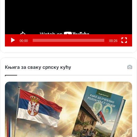
00:00
00:26
Књига за сваку српску кућу