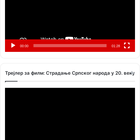
00:00
01:28
Трејлер за филм: Страдање Српског народа у 20. веку
Прегледач
видео
записа