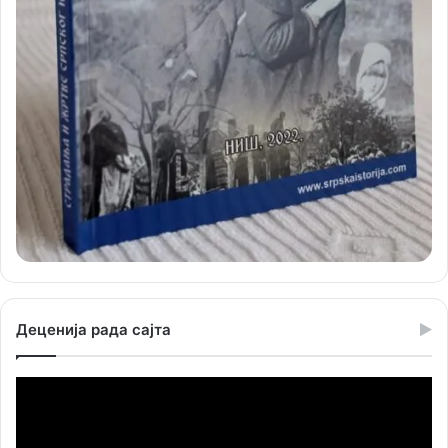
Деценија рада сајта
Прегледач
видео
записа