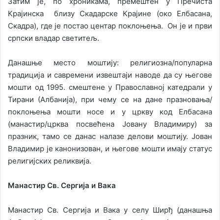
Затим је, по хроникама, премештен у Пречиста
Крајинска близу Скадарске Крајине (око Елбасана,
Скадра), где је постао центар поклоњења. Он је и први
српски владар светитељ.
Данашње место моштију: религиозна/популарна
традиција и савремени извештаји наводе да су његове
мошти од 1995. смештене у Православној катедрали у
Тирани (Албанија), при чему се на дане празновања/
поклоњења мошти носе и у цркву код Елбасана
(манастир/црква посвећена Јовану Владимиру) за
празник, тамо се данас налазе делови моштију. Јован
Владимир је канонизован, и његове мошти имају статус
религијских реликвија.
Манастир Св. Сергија и Вака
Манастир Св. Сергија и Вака у селу Ширђ (данашња