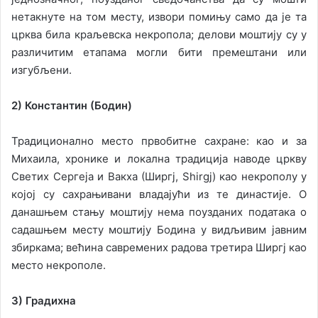
нетакнуте на том месту, извори помињу само да је та
црква била краљевска некропола; делови моштију су у
различитим етапама могли бити премештани или
изгубљени.
2) Константин (Бодин)
Традиционално место првобитне сахране: као и за
Михаила, хронике и локална традиција наводе цркву
Светих Сергeја и Вакха (Ширгј, Shirgj) као некрополу у
којој су сахрањивани владајући из те династије. О
данашњем стању моштију нема поузданих података о
садашњем месту моштију Бодина у видљивим јавним
збиркама; већина савремених радова третира Ширгј као
место некрополе.
3) Градихна