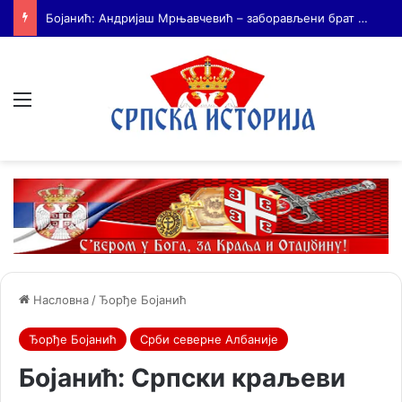
На Дражин дан у Лондону обележено 80. година од мучког убиства генерала Драгољуба Драже Михаиловића
Мени
Насловна
/
Ђорђе Бојанић
Ђорђе Бојанић
Срби северне Албаније
Бојанић: Српски краљеви