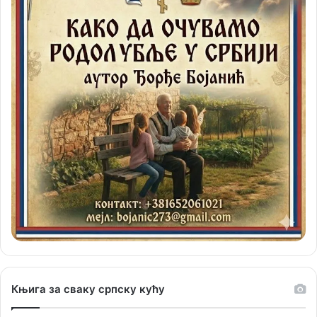
Књига за сваку српску кућу