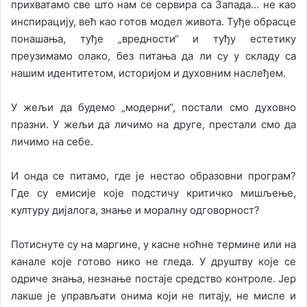
прихватамо све што нам се сервира са Запада… не као
инспирацију, већ као готов модел живота. Туђе обрасце
понашања, туђе „вредности“ и туђу естетику
преузимамо олако, без питања да ли су у складу са
нашим идентитетом, историјом и духовним наслеђем.
У жељи да будемо „модерни“, постали смо духовно
празни. У жељи да личимо на друге, престали смо да
личимо на себе.
И онда се питамо, где је нестао образовни програм?
Где су емисије које подстичу критичко мишљење,
културу дијалога, знање и моралну одговорност?
Потиснуте су на маргине, у касне ноћне термине или на
канале које готово нико не гледа. У друштву које се
одриче знања, незнање постаје средство контроле. Јер
лакше је управљати онима који не питају, не мисле и