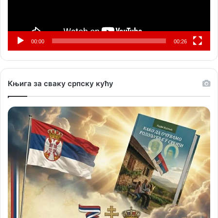
00:00
00:26
Књига за сваку српску кућу