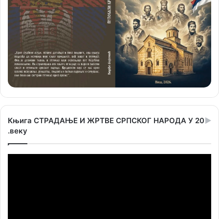
Књига СТРАДАЊЕ И ЖРТВЕ СРПСКОГ НАРОДА У 20
.веку
Прегледач
видео
записа