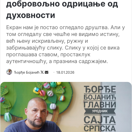
добровољно одрицање од
духовности
Екран нам је постао огледало друштва. Али у
том огледалу све чешће не видимо истину,
већ њену искривљену, ружну и
забрињавајућу слику. Слику у којој се вика
проглашава ставом, простаклук
аутентичношћу, а празнина садржајем.
Ђорђе Бојанић
F
S
18.01.2026
o
e
l
n
l
d
o
a
w
n
o
e
n
m
X
a