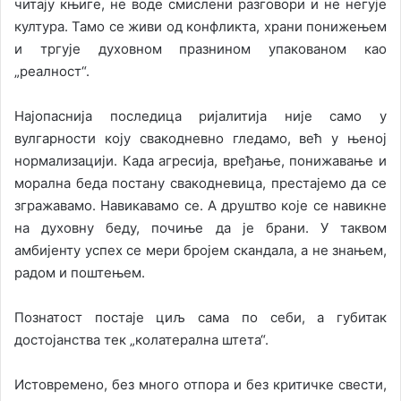
читају књиге, не воде смислени разговори и не негује
култура. Тамо се живи од конфликта, храни понижењем
и тргује духовном празнином упакованом као
„реалност“.
Најопаснија последица ријалитија није само у
вулгарности коју свакодневно гледамо, већ у њеној
нормализацији. Када агресија, вређање, понижавање и
морална беда постану свакодневица, престајемо да се
згражавамо. Навикавамо се. А друштво које се навикне
на духовну беду, почиње да је брани. У таквом
амбијенту успех се мери бројем скандала, а не знањем,
радом и поштењем.
Познатост постаје циљ сама по себи, а губитак
достојанства тек „колатерална штета“.
Истовремено, без много отпора и без критичке свести,