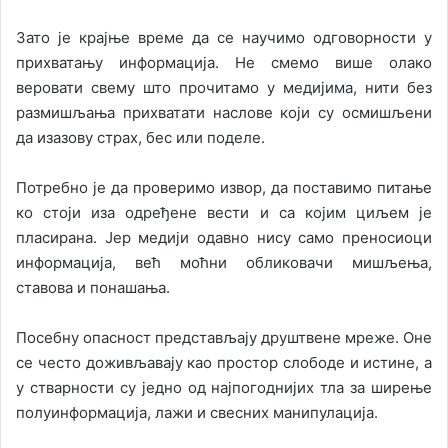
Зато је крајње време да се научимо одговорности у
прихватању информација. Не смемо више олако
веровати свему што прочитамо у медијима, нити без
размишљања прихватати наслове који су осмишљени
да изазову страх, бес или поделе.
Потребно је да проверимо извор, да поставимо питање
ко стоји иза одређене вести и са којим циљем је
пласирана. Јер медији одавно нису само преносиоци
информација, већ моћни обликовачи мишљења,
ставова и понашања.
Посебну опасност представљају друштвене мреже. Оне
се често доживљавају као простор слободе и истине, а
у стварности су једно од најпогоднијих тла за ширење
полуинформација, лажи и свесних манипулација.