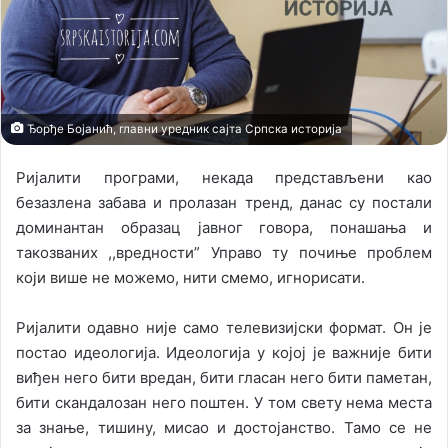
i
l
Ђорђе Бојанић, главни уредник сајта Српска историја
Ријалити програми, некада представљени као
безазлена забава и пролазан тренд, данас су постали
доминантан образац јавног говора, понашања и
такозваних ,,вредности” Управо ту почиње проблем
који више не можемо, нити смемо, игнорисати.
Ријалити одавно није само телевизијски формат. Он је
постао идеологија. Идеологија у којој је важније бити
виђен него бити вредан, бити гласан него бити паметан,
бити скандалозан него поштен. У том свету нема места
за знање, тишину, мисао и достојанство. Тамо се не