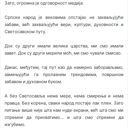
Зато, огромна је одговорност медија.
Српски народ је вековима опстајао не захваљујући
забави, већ захваљујући вери, култури, духовности и
Светосавском путу.
Док су други имали велика царства, ми смо имали
завет. Док су други мерили моћ, ми смо чували смисао.
Данас, међутим, тај пут као да намерно заборављамо,
замењујући га пролазним трендовима, површном
забавом и духовном буком.
А без Светосавља нема мере, нема смирења и нема
правца. Без корена, сваки народ постаје лак плен. Зато
питање више није шта нам нуде екрани, већ шта смо ми
спремни да прихватимо… и шта смо спремни да
изгубимо.