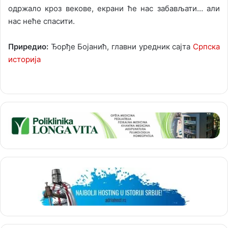
одржало кроз векове, екрани ће нас забављати… али
нас неће спасити.
Приредио:
Ђорђе Бојанић, главни уредник сајта
Српска
историја