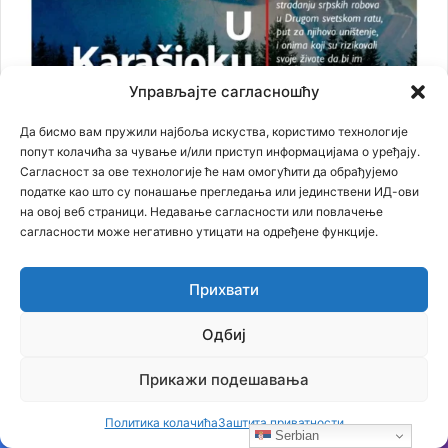
Управљајте сагласношћу
Да бисмо вам пружили најбоља искуства, користимо технологије
попут колачића за чување и/или приступ информацијама о уређају.
Сагласност за ове технологије ће нам омогућити да обрађујемо
податке као што су понашање прегледања или јединствени ИД-ови
на овој веб страници. Недавање сагласности или повлачење
сагласности може негативно утицати на одређене функције.
Најновији чланци
Прихвати
Бојанић: Шта нам доноси нови ЗОСОВ и зашто је прича о
лиценци много озбиљнија него што изгледа
09.08.2026
Одбиј
Бојанић: СРБИЈА НЕ СМЕ ДА БИРА ТУЂЕ РАТОВЕ – МОРА
ДА БИРА СВОЈ ОПСТАНАК
09.08.2026
Прикажи подешавања
Бојанић: БЕОГРАЂАНИ У ЦАРИГРАДУ – ТРАГ БОЛНЕ СЕОБЕ
КОЈИ И ДАНАС ЖИВИ У ИМЕНУ БЕОГРАДСКЕ ШУМЕ
Политика колачића
Заштита приватности
Serbian
07.08.2026