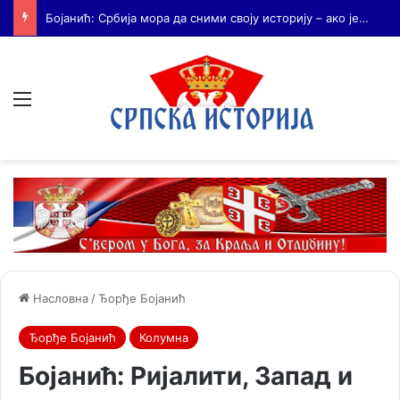
Бојанић: Када се гради – некоме смета. Када се не гради – сви се жале
Мени
Насловна
/
Ђорђе Бојанић
Ђорђе Бојанић
Колумна
Бојанић: Ријалити, Запад и