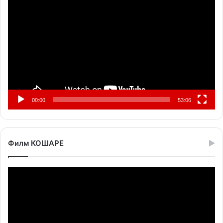
видео
записа
00:00
53:06
Филм КОШАРЕ
Прегледач
видео
записа