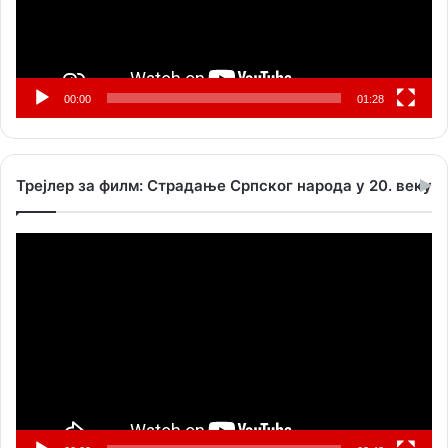
00:00
01:28
Трејлер за филм: Страдање Српског народа у 20. веку
Прегледач
видео
записа