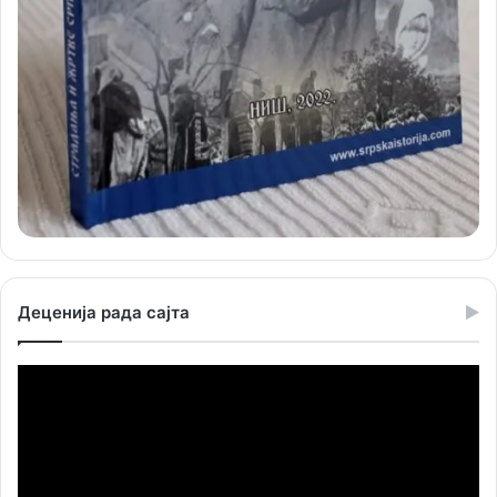
Деценија рада сајта
Прегледач
видео
записа