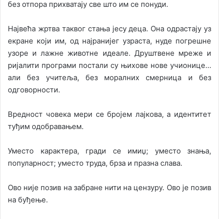
без отпора прихватају све што им се понуди.
Највећа жртва таквог стања јесу деца. Она одрастају уз
екране који им, од најранијег узраста, нуде погрешне
узоре и лажне животне идеале. Друштвене мреже и
ријалити програми постали су њихове нове учионице…
али без учитеља, без моралних смерница и без
одговорности.
Вредност човека мери се бројем лајкова, а идентитет
туђим одобравањем.
Уместо карактера, гради се имиџ; уместо знања,
популарност; уместо труда, брза и празна слава.
Ово није позив на забране нити на цензуру. Ово је позив
на буђење.