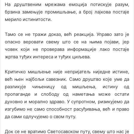
На друштвеним мрежама емоција потискује разум,
брзина замењује промишљање, а број лајкова постаје
мерило истинитости.
Тамо се не тражи доказ, већ реакција. Управо зато је
опасно веровати свему што се на њима појави, јер
човек који не проверава информације лако постаје
жртва туђих интереса и туђих циљева.
Критичко мишљење није непријатељ ниједне истине,
већ њен најбољи савезник. Само друштво које уме да
разликује чињеницу од мишљења, истину од
пропаганде и слободу од наметања може остати
духовно и морално здраво. У супротном, ризикујемо да
изгубимо не само способност расуђивања, већ и право
да сами одлучујемо о свом путу.
Док се не вратимо Светосавском путу, свему што нас је