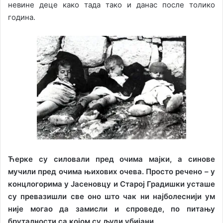
невине деце како тада тако и данас после толико
година.
Ћерке су силовали пред очима мајки, а синове
мучили пред очима њихових очева. Просто речено – у
концлогорима у Јасеновцу и Старој Градишки усташе
су превазишли све оно што чак ни најболеснији ум
није могао да замисли и спроведе, по питању
бруталности са којом су људи убијани.