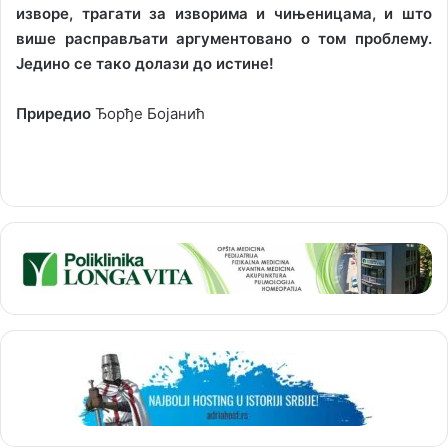
изворе, трагати за изворима и чињеницама, и што
више расправљати аргументовано о том проблему.
Једино се тако долази до истине!
Приредио
Ђорђе Бојанић