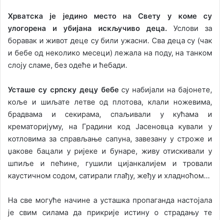
Хрватска је једино место на Свету у коме су
улогорена и убијана искључиво деца.
Услови за
боравак и живот деце су били ужасни. Сва деца су (чак
и бебе од неколико месеци) лежала на поду, на танком
слоју сламе, без одеће и ћебади.
Усташе су српску децу бебе
су набијали на бајонете,
коље и шиљате летве од плотова, клали ножевима,
брадвама и секирама, спаљивали у кућама и
крематоријуму, на Градини код Јасеновца кували у
котловима за справљање сапуна, завезану у строже и
џакове бацали у ријеке и бунаре, живу отискивали у
шпиље и пећине, гушили цијанкалијем и тровали
каустичном содом, сатирали глађу, жеђу и хладноћом…
На све могуће начине а усташка пропаганда настојала
је свим силама да прикрије истину о страдању те