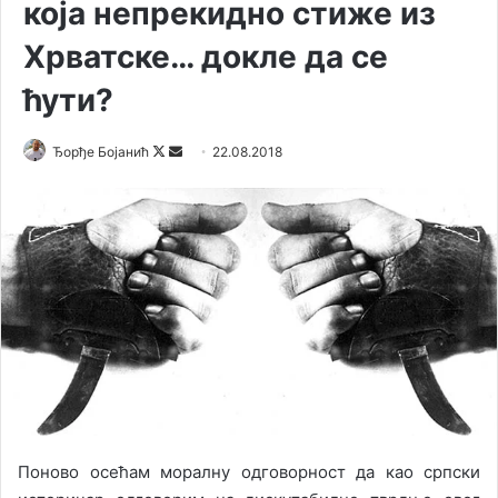
која непрекидно стиже из
Хрватске… докле да се
ћути?
Ђорђе Бојанић
F
S
22.08.2018
o
e
l
n
l
d
o
a
w
n
o
e
n
m
X
a
i
l
Поново осећам моралну одговорност да као српски