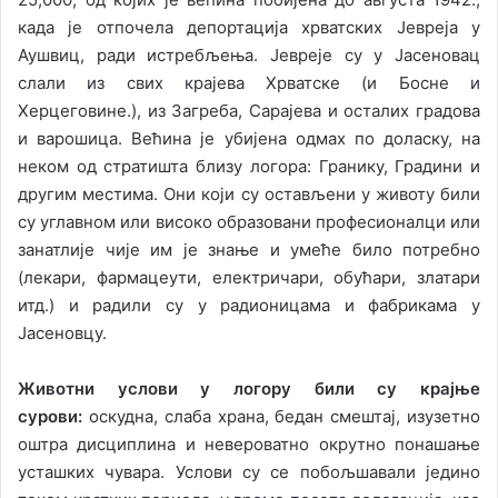
када је отпочела депортација хрватских Јевреја у
Аушвиц, ради истребљења. Јевреје су у Јасеновац
слали из свих крајева Хрватске (и Босне и
Херцеговине.), из Загреба, Сарајева и осталих градова
и варошица. Већина је убијена одмах по доласку, на
неком од стратишта близу логора: Гранику, Градини и
другим местима. Они који су остављени у животу били
су углавном или високо образовани професионалци или
занатлије чије им је знање и умеће било потребно
(лекари, фармацеути, електричари, обућари, златари
итд.) и радили су у радионицама и фабрикама у
Јасеновцу.
Животни услови у логору били су крајње
сурови:
оскудна, слаба храна, бедан смештај, изузетно
оштра дисциплина и невероватно окрутно понашање
усташких чувара. Услови су се побољшавали једино