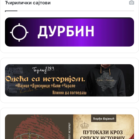
Ћирилички сајтови