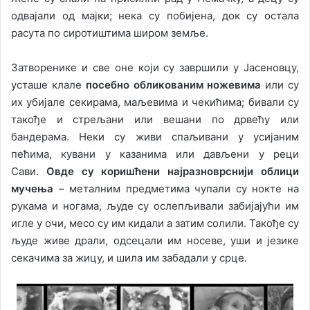
одвајали од мајки; нека су побијена, док су остала
расута по сиротиштима широм земље.
Затворенике и све оне који су завршили у Јасеновцу,
усташе клале
посебно обликованим ножевима
или су
их убијале секирама, маљевима и чекићима; бивали су
такође и стрељани или вешани по дрвећу или
бандерама. Неки су живи спаљивани у усијаним
пећима, кувани у казанима или дављени у реци
Сави.
Овде су коришћени најразноврснији облици
мучења
– металним предметима чупали су нокте на
рукама и ногама, људе су ослепљивали забијајући им
игле у очи, месо су им кидали а затим солили. Такође су
људе живе драли, одсецали им носеве, уши и језике
секачима за жицу, и шила им забадали у срце.