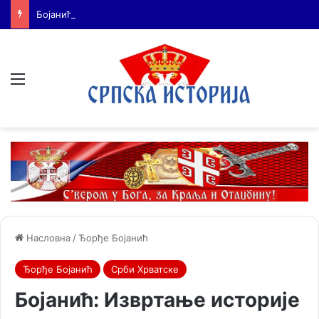
Бојанић: Србија мора да сними своју историју – ако је ми не испричамо, испричаће је други
Мени
Насловна
/
Ђорђе Бојанић
Ђорђе Бојанић
Срби Хрватске
Бојанић: Извртање историје