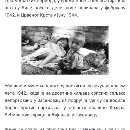
током кратких периода, у време посета делегација, као
што су биле посете делегације новинара у фебруару
1942. и Црвеног Крста у јуну 1944.
Убијање и мучења у логору достигли су врхунац крајем
лета 1942., када је на десетине хиљада српских сељака
депортовано у Јасеновац из подручја где су се водиле
борбе против партизана, у области планине Козара.
Већина мушкараца побијена је у Јасеновцу.
Жене су слали на присилни рад у Немачку, а децу су