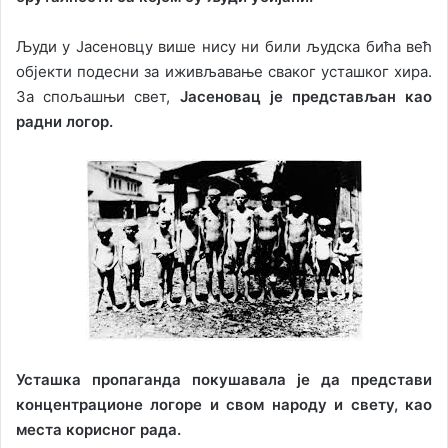
Људи у Јасеновцу више нису ни били људска бића већ
објекти подесни за иживљавање сваког усташког хира.
За спољашњи свет,
Јасеновац је представљан као
радни логор.
Усташка пропаганда покушавала је да представи
концентрационе логоре и свом народу и свету, као
места корисног рада.