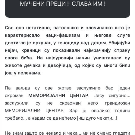
МУЧЕНИ ПРЕЦИ ! СЛАВА ИМ !
Све оно негативно, патолошко и злочиначко што је
карактерисало наци-фашизам и његове слуге
достигло је врхунац у геноциду над децом. Убијајући
нејач, крвници су показивали најмрачнију страну
свога бића. На најсуровији начин уништавали су
животе дечака и девојчица, од којих су многи били
још у пеленама.
Па ваљда су ове жртве заслужиле бар један
скроман
МЕМОРИЈАЛНИ ЦЕНТАР
. Јесу сигурно…
заслужили су не скраоман него грандиозан
МЕМОРИЈАЛНИ ЦЕНТАР. Зар је оволико година
требало… а надам се да нећемо јиш дуго чекати…!
Не знам зашто се чекало и чека… ми не смемо гледати