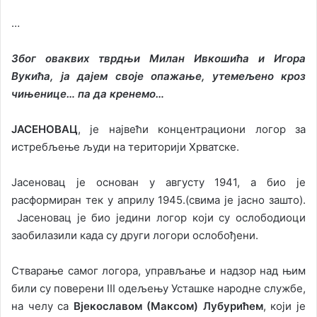
…
Због оваквих тврдњи Милан Ивкошића и Игора
Вукића, ја дајем своје опажање, утемељено кроз
чињенице… па да кренемо…
ЈАСЕНОВАЦ
, је највећи концентрациони логор за
истребљење људи на територији Хрватске.
Јасеновац је основан у августу 1941, а био је
расформиран тек у априлу 1945.(свима је јасно зашто).
Јасеновац је био једини логор који су ослободиоци
заобилазили када су други логори ослобођени.
Стварање самог логора, управљање и надзор над њим
били су поверени III одељењу Усташке народне службе,
на челу са
Вјекославом (Максом) Лубурићем
, који је