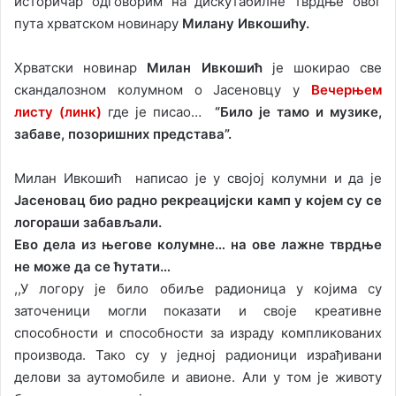
историчар одговорим на дискутабилне тврдње овог
пута хрватском новинару
Милану Ивкошићу.
Хрватски новинар
Милан Ивкошић
је шокирао све
скандалозном колумном о Јасеновцу у
Вечерњем
листу (линк)
где је писао…
“Било је тамо и музике,
забаве, позоришних представа”.
Милан Ивкошић написао је у својој колумни и да је
Јасеновац био радно рекреацијски камп у којем су се
логораши забављали.
Ево дела из његове колумне… на ове лажне тврдње
не може да се ћутати…
,,У логору је било обиље радионица у којима су
заточеници могли показати и своје креативне
способности и способности за израду компликованих
производа. Тако су у једној радионици израђивани
делови за аутомобиле и авионе. Али у том је животу