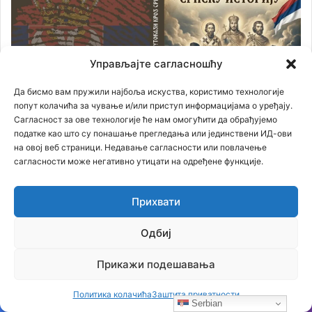
Управљајте сагласношћу
Да бисмо вам пружили најбоља искуства, користимо технологије
попут колачића за чување и/или приступ информацијама о уређају.
Сагласност за ове технологије ће нам омогућити да обрађујемо
податке као што су понашање прегледања или јединствени ИД-ови
на овој веб страници. Недавање сагласности или повлачење
сагласности може негативно утицати на одређене функције.
Књига СТРАДАЊЕ И ЖРТВЕ СРПСКОГ НАРОДА У 20
Прихвати
.веку
Одбиј
Прегледач
видео
Прикажи подешавања
записа
Политика колачића
Заштита приватности
Serbian