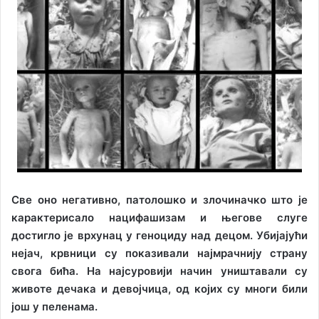
Све оно негативно, патолошко и злочиначко што је
карактерисало нацифашизам и његове слуге
достигло је врхунац у геноциду над децом. Убијајући
нејач, крвници су показивали најмрачнију страну
свога бића. На најсуровији начин уништавали су
животе дечака и девојчица, од којих су многи били
још у пеленама.