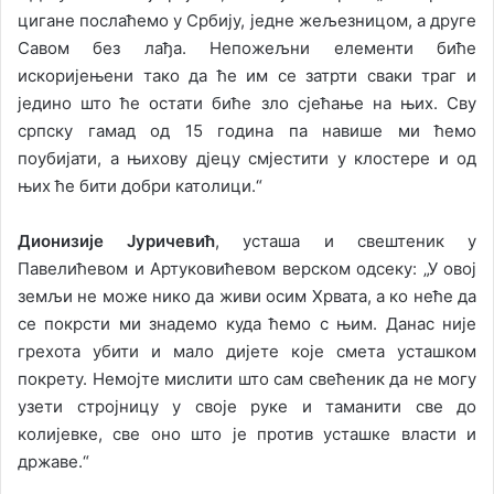
цигане послаћемо у Србију, једне жељезницом, а друге
Савом без лађа. Непожељни елементи биће
искоријењени тако да ће им се затрти сваки траг и
једино што ће остати биће зло сјећање на њих. Сву
српску гамад од 15 година па навише ми ћемо
поубијати, а њихову дјецу смјестити у клостере и од
њих ће бити добри католици.“
Дионизије Јуричевић
, усташа и свештеник у
Павелићевом и Артуковићевом верском одсеку: „У овој
земљи не може нико да живи осим Хрвата, а ко неће да
се покрсти ми знадемо куда ћемо с њим. Данас није
грехота убити и мало дијете које смета усташком
покрету. Немојте мислити што сам свећеник да не могу
узети стројницу у своје руке и таманити све до
колијевке, све оно што је против усташке власти и
државе.“