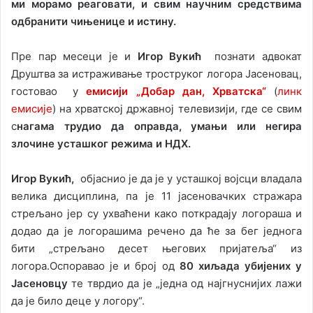
ми морамо реаговати, и свим научним средствима
одбранити чињенице и истину.
Пре пар месеци је и
Игор Вукић
познати адвокат
Друштва за истраживање троструког логора Јасеновац,
гостовао у
емисији „Добар дан, Хрватска“
(
линк
емисије
) на хрватској државној телевизији, где се свим
с
нагама трудио да оправда, умањи или негира
злочине усташког режима и НДХ.
Игор Вукић,
објаснио је да је у усташкој војсци владала
велика дисциплина, па је 11 јасеновачких стражара
стрељано јер су ухваћени како поткрадају логораша и
додао да је логорашима речено да ће за бег једнога
бити „стрељано десет његових пријатеља“ из
логора.Оспоравао је и број од
80 хиљада убијених у
Јасеновцу
те тврдио да је „једна од најгнуснијих лажи
да је било деце у логору“.