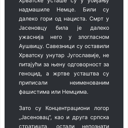
Хрватске усташе су у убијању
надмашиле Немце. Били су
далеко гори од нациста. Смрт у
Јасеновцу била је далеко
ужаснија него у злогласном
Аушвицу. Савезници су оставили
Хрватску унутар Југославије, не
питајући за њену одговорност за
геноцид, а жртве усташтва су
приписали неименованим
фашистима или Немцима.
Зато су Концентрациони логор
„Јасеновац“, као и друга српска
стратишта, остали непознати