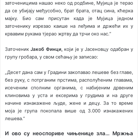
заточеницима нашао неко од родбине, Мујица је терао
да се убијају међусобно, брат брата, отац сина, кћерка
мајку. Био сам присутан када је Мујица једном
заточенику изрезао каише на леђима и држећи их у
крвавим рукама тјерао жртву да трчи око нас.“
Заточеник
Јакоб Финци,
који је у Јасеновцу одабран у
групу гробара, у свом сећању је записао:
„Десет дана сам у Градини закопавао лешеве без главе,
без руку, с потрганим прстима, располућеним главама,
исеченим сполним органима, с набијеним дрвеним
клиновима у уста и ексерима у грудима и на друге
начине изнакажене људе, жене и децу. За то време
моја је група покопала више од 3.000 изнакажених
лешева.“
И ово су неоспориве чињенице зла… Мржња