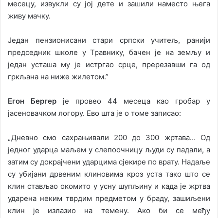
месецу, извукли су јој дете и зашили наместо њега
живу мачку.
Један пензионисани стари српски учитељ, ранији
председник школе у Травнику, бачен је на земљу и
један усташа му је истргао срце, пререзавши га од
гркљана на ниже жилетом.”
Егон Бергер
је провео 44 месеца као гробар у
јасеновачком логору. Ево шта је о томе записао:
„Дневно смо сахрањивали 200 до 300 жртава… Од
једног ударца маљем у слепоочницу људи су падали, а
затим су докрајчени ударцима сјекире по врату. Надаље
су убијани дрвеним клиновима кроз уста тако што се
клин стављао окомито у усну шупљину и када је жртва
ударена неким тврдим предметом у браду, зашиљени
клин је излазио на темену. Ако би се међу