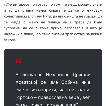
туђе интересе по готову по том питању… морамо знати
и то да главна жеља Хрвата је да се о њиховом
колективном злочину ћути, да нико ништа не говори, да
се нигде о њему не пише,а наша треба да буде
супротна, да се о томе прича, расправља и што је
најважније пише, јер само писани траг остаје за века и
векова.
У злогласној Независној Држави
Хрватској се име Србина није
смело изговорити, чак ни звање
„српско – православна вера“, већ
само „грчко – источна вера“.