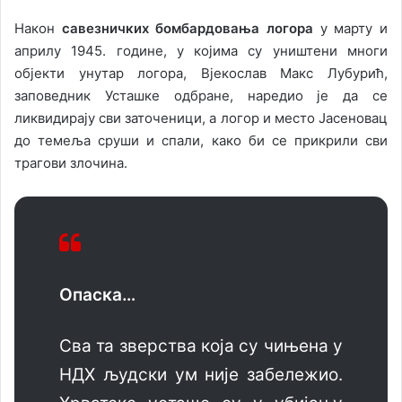
Након
савезничких бомбардовања логора
у марту и
априлу 1945. године, у којима су уништени многи
објекти унутар логора, Вјекослав Макс Лубурић,
заповедник Усташке одбране, наредио је да се
ликвидирају сви заточеници, а логор и место Јасеновац
до темеља сруши и спали, како би се прикрили сви
трагови злочина.
Опаска…
Сва та зверства која су чињена у
НДХ људски ум није забележио.