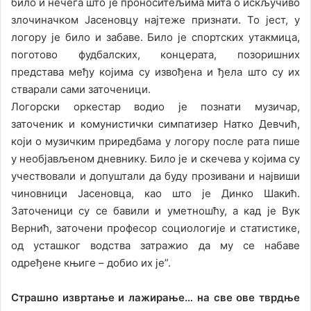
било и нечега што је проноситељима мита о искључиво
злочиначком Јасеновцу најтеже признати. То јест, у
логору је било и забаве. Било је спортских утакмица,
поготово фудбалских, концерата, позоришних
представа међу којима су извођена и ђела што су их
стварали сами заточеници.
Логорски оркестар водио је познати музичар,
заточеник и комунистички симпатизер Натко Девчић,
који о музичким приредбама у логору после рата пише
у необјављеном дневнику. Било је и скечева у којима су
учествовали и допуштали да буду прозивани и највиши
чиновници Јасеновца, као што је Динко Шакић.
Заточеници су се бавили и уметношћу, а кад је Вук
Вернић, заточени професор социологије и статистике,
од усташког водства затражио да му се набаве
одређене књиге – добио их је”.
Страшно извртање и лажирање… на све ове тврдње