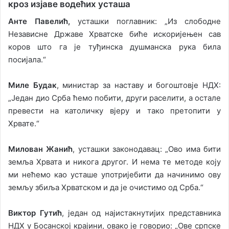
кроз изјаве водећих усташа
Анте Павелић,
усташки поглавник: „Из слободне
Независне Државе Хрватске биће искоријењен сав
коров што га је туђинска душманска рука била
посијала.“
Миле Будак
, министар за наставу и богоштовје НДХ:
„Један дио Срба ћемо побити, други раселити, а остале
превести на католичку вјеру и тако претопити у
Хрвате.“
Милован Жанић
, усташки законодавац: „Ово има бити
земља Хрвата и никога другог. И нема те методе коју
ми нећемо као усташе употријебити да начинимо ову
земљу збиља Хрватском и да је очистимо од Срба.“
Виктор Гутић
, један од најистакнутијих представника
НДХ у Босанској крајини, овако је говорио: „Ове српске