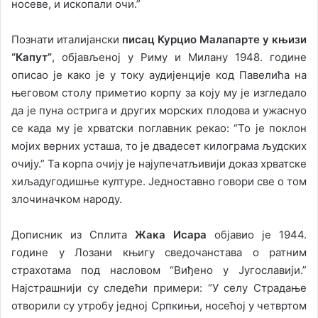
носеве, и ископали очи.”
Познати италијански
писац Курцио Малапарте у књизи
“Капут”
, објављеној у Риму и Милану 1948. године
описао је како је у току аудијенције код Павелића на
његовом столу приметио корпу за коју му је изгледало
да је пуна острига и других морских плодова и ужаснуо
се када му је хрватски поглавник рекао: “То је поклон
мојих верних усташа, то је двадесет килограма људских
очију.” Та корпа очију је најупечатљивији доказ хрватске
хиљадугодишње културе. Једноставно говори све о том
злочиначком народу.
Дописник из Сплита
Жака Исара
објавио је 1944.
године у Лозани књигу сведочанстава о ратним
страхотама под насловом “Виђено у Југославији.”
Најстрашнији су следећи примери: “У селу Страдање
отворили су утробу једној Српкињи, носећој у четвртом