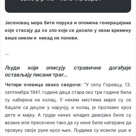
Јасеновац мора бити порука и опомена генерацијама
које стасају да се зло које се десило у овом времену
више ником и никад не понови.
…
Људи који описују стравичне догађаје
остављају писани траг…
Четири очевица овако сведоче:
“У селу Горевцу, 13.
септембра 1941. године деца стара око три године била
су набијена на колац. У неким местима мајке су се
бацале са децом у наручју, и колац је пролазио кроз
дете и мајку. А груди неких младих девојака биле су
везане или пресечене тако да су неке биле натеране да
провуку своје руке кроз њих. Људима су исекли уши и