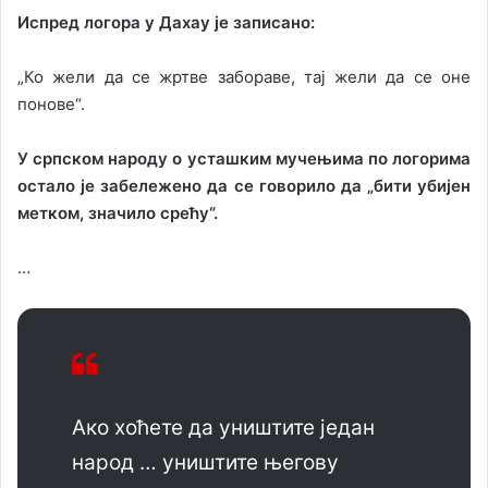
Испред логора у Дахау је записано:
„Ко жели да се жртве забораве, тај жели да се оне
понове“.
У српском народу о усташким мучењима по логорима
остало је забележено да се говорило да „бити убијен
метком, значило срећу“.
…
Ако хоћете да уништите један
народ … уништите његову