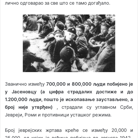
лично одговарао за све што се тамо догађало.
Званично између
700,000 и 800,000 људи побијено је
у Јасеновцу (а цифра страдалих достиже и до
1.200,000 људи, пошто је ископавање заустављено, а
број није утврђен)
, страдали су углавном Срби,
Јевреји, Роми и противници усташког режима.
Број јеврејских жртава креће се између 20,000 и
25,000, од којих је већина побијена до августа 1942.,