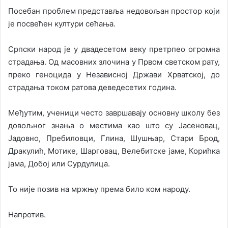
Посебан проблем представља недовољан простор који
је посвећен култури сећања.
Српски народ је у двадесетом веку претрпео огромна
страдања. Од масовних злочина у Првом светском рату,
преко геноцида у Независној Држави Хрватској, до
страдања током ратова деведесетих година.
Међутим, ученици често завршавају основну школу без
довољног знања о местима као што су Јасеновац,
Јадовно, Пребиловци, Глина, Шушњар, Стари Брод,
Дракулић, Мотике, Шарговац, Велебитске јаме, Корићка
јама, Добој или Сурдулица.
То није позив на мржњу према било ком народу.
Напротив.