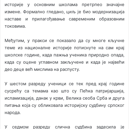
историје у основним школама претрпео значајне
измене. Формално гледано, циљ је био модернизација
наставе и прилагођавање савременим образовним
токовима.
Међутим, у пракси се показало да су многе кључне
теме из националне историје потиснуте на сам крај
школске године, када пажња ученика природно опада,
када су оцене углавном закључене и када је највећи
део деце већ мислима на распусту.
У шестом разреду ученици се тек пред крај године
сусрећу са темама као што су Пећка патријаршија,
исламизација, данак у крви, Велика сеоба Срба и друга
питања која су обликовала историјску судбину српског
народа.
У седмом разреду слична судбина задесила је