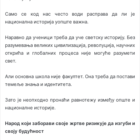
Само се код нас често води расправа да ли је
национална историја уопште важна.
Наравно да ученици треба да уче светску историју. Без
разумевања великих цивилизација, револуција, научних
открића и глобалних процеса није могуће разумети
свет.
Али основна школа није факултет. Она треба да постави
темеље знања и идентитета.
Зато је неопходно пронаћи равнотежу између опште и
националне историје.
Народ који заборави своје жртве ризикује да изгуби и
своју будућност