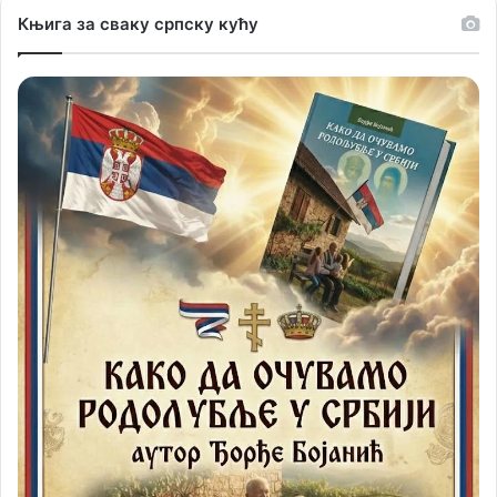
Књига за сваку српску кућу