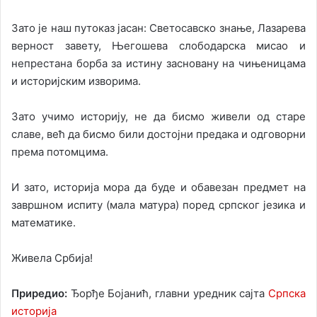
Зато је наш путоказ јасан: Светосавско знање, Лазарева
верност завету, Његошева слободарска мисао и
непрестана борба за истину засновану на чињеницама
и историјским изворима.
Зато учимо историју, не да бисмо живели од старе
славе, већ да бисмо били достојни предака и одговорни
према потомцима.
И зато, историја мора да буде и обавезан предмет на
завршном испиту (мала матура) поред српског језика и
математике.
Живела Србија!
Приредио:
Ђорђе Бојанић, главни уредник сајта
Српска
историја