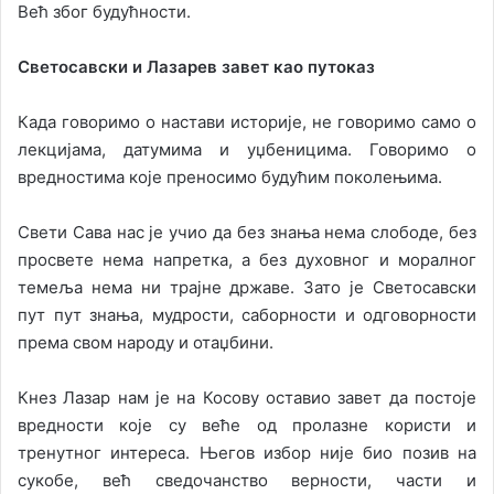
Већ због будућности.
Светосавски и Лазарев завет као путоказ
Када говоримо о настави историје, не говоримо само о
лекцијама, датумима и уџбеницима. Говоримо о
вредностима које преносимо будућим поколењима.
Свети Сава нас је учио да без знања нема слободе, без
просвете нема напретка, а без духовног и моралног
темеља нема ни трајне државе. Зато је Светосавски
пут пут знања, мудрости, саборности и одговорности
према свом народу и отаџбини.
Кнез Лазар нам је на Косову оставио завет да постоје
вредности које су веће од пролазне користи и
тренутног интереса. Његов избор није био позив на
сукобе, већ сведочанство верности, части и