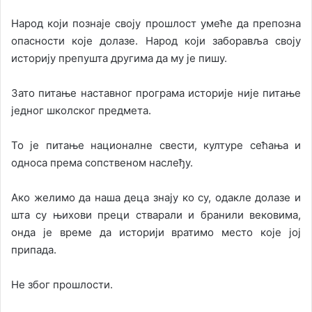
Народ који познаје своју прошлост умеће да препозна
опасности које долазе. Народ који заборавља своју
историју препушта другима да му је пишу.
Зато питање наставног програма историје није питање
једног школског предмета.
То је питање националне свести, културе сећања и
односа према сопственом наслеђу.
Ако желимо да наша деца знају ко су, одакле долазе и
шта су њихови преци стварали и бранили вековима,
онда је време да историји вратимо место које јој
припада.
Не због прошлости.