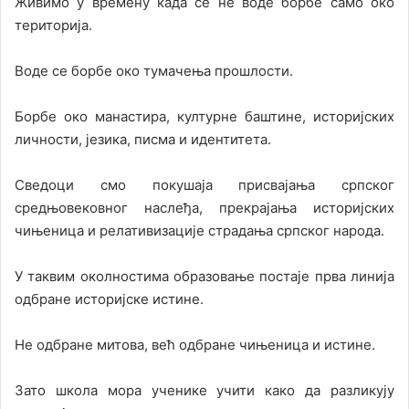
Живимо у времену када се не воде борбе само око
територија.
Воде се борбе око тумачења прошлости.
Борбе око манастира, културне баштине, историјских
личности, језика, писма и идентитета.
Сведоци смо покушаја присвајања српског
средњовековног наслеђа, прекрајања историјских
чињеница и релативизације страдања српског народа.
У таквим околностима образовање постаје прва линија
одбране историјске истине.
Не одбране митова, већ одбране чињеница и истине.
Зато школа мора ученике учити како да разликују