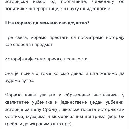
историјски извор од пропаганде, чињеницу од
политичке интерпретације и науку од идеологије.
Шта морамо да мењамо као друштво?
Пре свега, морамо престати да посматрамо историју
као споредан предмет.
Историја није само прича о прошлости.
Она је прича о томе ко смо данас и шта желимо да
будемо сутра.
Морамо више улагати у образовање наставника, у
квалитетне уџбенике и јединствене (један уџбеник
историје за целу Србију), школске посете историјским
местима, музејима и меморијалним центрима (које би
требали да изградимо што пре).