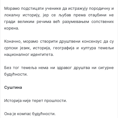
Морамо подстицати ученике да истражују породичну и
локалну историју, јер се љубав према отаџбини не
гради великим речима већ разумевањем сопствених
корена.
Коначно, морамо створити друштвени консензус да су
српски језик, историја, географија и култура темељи
националног идентитета.
Без тог темеља нема ни здравог друштва ни сигурне
будућности.
Суштина
Историја није терет прошлости.
Она је компас будућности.