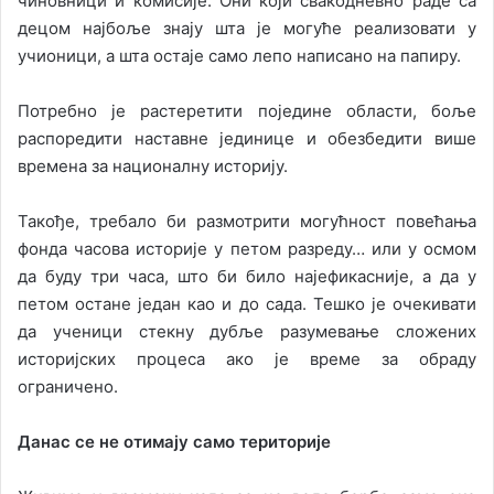
чиновници и комисије. Они који свакодневно раде са
децом најбоље знају шта је могуће реализовати у
учионици, а шта остаје само лепо написано на папиру.
Потребно је растеретити поједине области, боље
распоредити наставне јединице и обезбедити више
времена за националну историју.
Такође, требало би размотрити могућност повећања
фонда часова историје у петом разреду… или у осмом
да буду три часа, што би било најефикасније, а да у
петом остане један као и до сада. Тешко је очекивати
да ученици стекну дубље разумевање сложених
историјских процеса ако је време за обраду
ограничено.
Данас се не отимају само територије