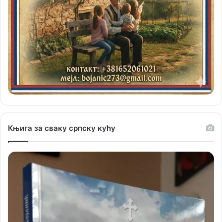
Књига за сваку српску кућу