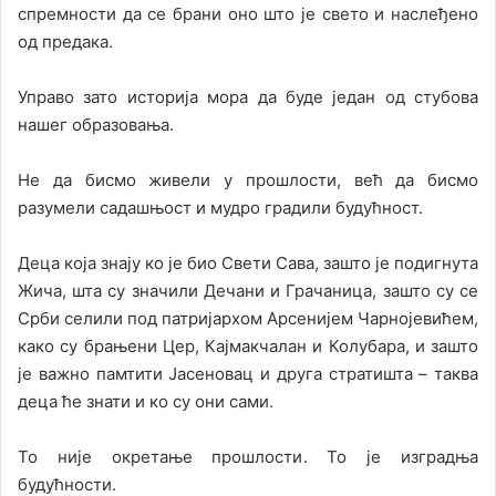
спремности да се брани оно што је свето и наслеђено
од предака.
Управо зато историја мора да буде један од стубова
нашег образовања.
Не да бисмо живели у прошлости, већ да бисмо
разумели садашњост и мудро градили будућност.
Деца која знају ко је био Свети Сава, зашто је подигнута
Жича, шта су значили Дечани и Грачаница, зашто су се
Срби селили под патријархом Арсенијем Чарнојевићем,
како су брањени Цер, Кајмакчалан и Колубара, и зашто
је важно памтити Јасеновац и друга стратишта – таква
деца ће знати и ко су они сами.
То није окретање прошлости. То је изградња
будућности.