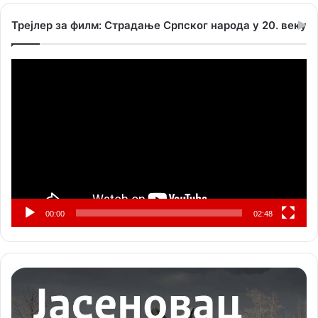
Трејлер за филм: Страдање Српског народа у 20. веку
Прегледач
видео
записа
00:00
02:48