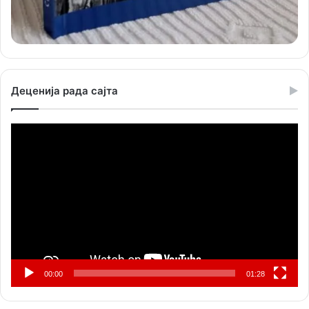
Деценија рада сајта
Прегледач
видео
записа
00:00
01:28