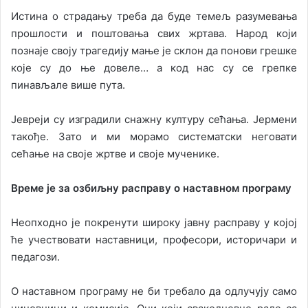
Истина о страдању треба да буде темељ разумевања
прошлости и поштовања свих жртава. Народ који
познаје своју трагедију мање је склон да понови грешке
које су до ње довеле… а код нас су се грепке
пинављале више пута.
Јевреји су изградили снажну културу сећања. Јермени
такође. Зато и ми морамо систематски неговати
сећање на своје жртве и своје мученике.
Време је за озбиљну расправу о наставном програму
Неопходно је покренути широку јавну расправу у којој
ће учествовати наставници, професори, историчари и
педагози.
О наставном програму не би требало да одлучују само