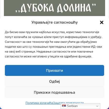
Управљајте сагласношћу
Да бисмо вам пружили најбоља искуства, користимо технологије
попут колачића за чување и/или приступ информацијама о уређају.
Сагласност за ове технологије ће нам омогућити да обрађујемо
податке као што су понашање прегледања или јединствени ИД-ови
на овој веб страници. Недавање сагласности или повлачење
сагласности може негативно утицати на одређене функције.
Прихвати
Одбиј
Прикажи подешавања
Политика колачића
Заштита приватности
Serbian