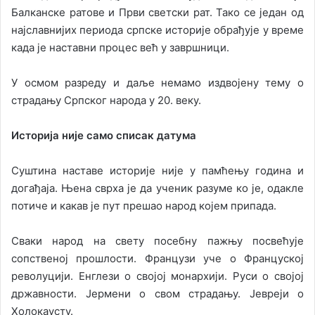
Балканске ратове и Први светски рат. Тако се један од
најславнијих периода српске историје обрађује у време
када је наставни процес већ у завршници.
У осмом разреду и даље немамо издвојену тему о
страдању Српског народа у 20. веку.
Историја није само списак датума
Суштина наставе историје није у памћењу година и
догађаја. Њена сврха је да ученик разуме ко је, одакле
потиче и какав је пут прешао народ којем припада.
Сваки народ на свету посебну пажњу посвећује
сопственој прошлости. Французи уче о Француској
револуцији. Енглези о својој монархији. Руси о својој
државности. Јермени о свом страдању. Јевреји о
Холокаусту.