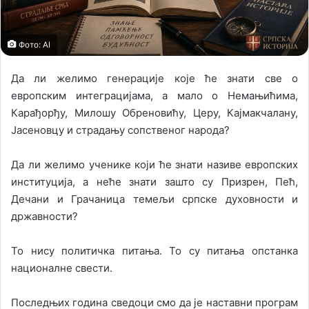
Фото: AI
Да ли желимо генерације које ће знати све о
европским интеграцијама, а мало о Немањићима,
Карађорђу, Милошу Обреновићу, Церу, Кајмакчалану,
Јасеновцу и страдању сопственог народа?
Да ли желимо ученике који ће знати називе европских
институција, а неће знати зашто су Призрен, Пећ,
Дечани и Грачаница темељи српске духовности и
државности?
То нису политичка питања. То су питања опстанка
националне свести.
Последњих година сведоци смо да је наставни програм