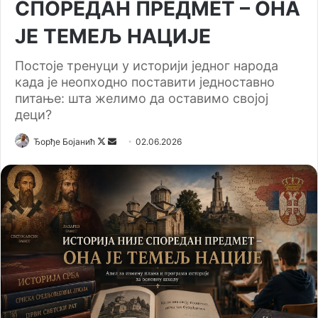
СПОРЕДАН ПРЕДМЕТ – ОНА
ЈЕ ТЕМЕЉ НАЦИЈЕ
Постоје тренуци у историји једног народа
када је неопходно поставити једноставно
питање: шта желимо да оставимо својој
деци?
Ђорђе Бојанић
F
S
02.06.2026
o
e
l
n
l
d
o
a
w
n
o
e
n
m
X
a
i
l