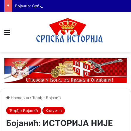
Бојанић: Србија мора да сними своју историју – ако је ми не испричамо, испричаће је други
Мени
Насловна
/
Ђорђе Бојанић
Ђорђе Бојанић
Колумна
Бојанић: ИСТОРИЈА НИЈЕ