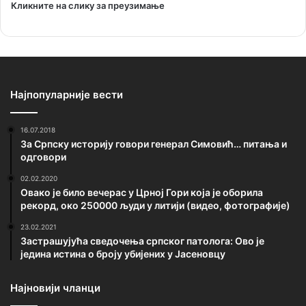
Кликните на слику за преузимање
Најпопуларније вести
16.07.2018
За Српску историју говори генерал Симовић… питања и
одговори
02.02.2020
Овако је било вечерас у Црној Гори која је оборила
рекорд, око 250000 људи у литији (видео, фотографије)
23.02.2021
Застрашујућа сведочења српског патолога: Ово је
једина истина о броју убијених у Јасеновцу
Најновији чланци