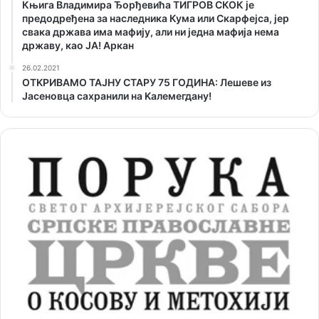
Књига Владимира Ђорђевића ТИГРОВ СКОК је
предодређена за наследника Кума или Скарфејса, јер
свака држава има мафију, али ни једна мафија нема
државу, као ЈА! Аркан
26.02.2021
ОТKРИВАМО ТАЈНУ СТАРУ 75 ГОДИНА: Лешеве из
Јасеновца сахранили на Kалемегдану!