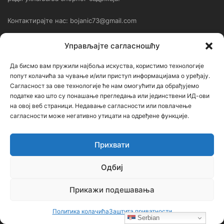
Контактирајте нас: bojanic73@gmail.com
Управљајте сагласношћу
Контакт
Да бисмо вам пружили најбоља искуства, користимо технологије
Ђорђе Бојанић, проф. историје – главни уредник
попут колачића за чување и/или приступ информацијама о уређају.
Сагласност за ове технологије ће нам омогућити да обрађујемо
Седиште: Србија, 18000, Ниш
податке као што су понашање прегледања или јединствени ИД-ови
на овој веб страници. Недавање сагласности или повлачење
Контакт: тел. +381 652061021
сагласности може негативно утицати на одређене функције.
редакција –bojanic73@gmail.com
администратор – bojanic73@gmail.com
Прихвати
…
Одбиј
Сајт није под финансијским, политичким и идеолошким
Прикажи подешавања
утицајем ни једне политичке опције или организације. Сајт није
профитабилан, заснива се на добровољном раду.
Политика колачића
Заштита приватности
Serbian