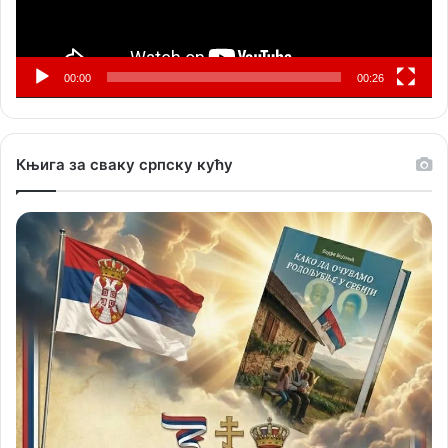
00:00
00:26
Књига за сваку српску кућу