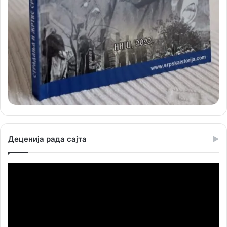
Деценија рада сајта
Прегледач
видео
записа