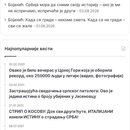
Бојанић: Србија мора да сними своју историју – ако је ми
не испричамо, испричаће је други
03.08.2026
Бојанић: Када се гради – некоме смета. Када се не гради –
сви се жале
01.08.2026
Наjпопуларније вести
02.02.2020
Овако је било вечерас у Црној Гори која је оборила
рекорд, око 250000 људи у литији (видео, фотографије)
23.02.2021
Застрашујућа сведочења српског патолога: Ово је
једина истина о броју убијених у Јасеновцу
21.01.2021
СТРИП О KОСОВУ: Док сви други ћуте, ИТАЛИЈАНИ
изнели ИСТИНУ о страдању СРБА!
06.07.2021