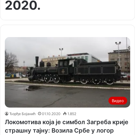
2020.
Видео
Ђорђе Бојанић
01.10.2020
1.852
Локомотива која је симбол Загреба крије
страшну тајну: Возила Србе у логор