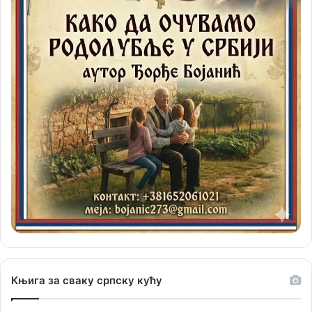
Књига за сваку српску кућу