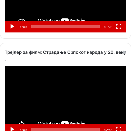
00:00
01:28
Трејлер за филм: Страдање Српског народа у 20. веку
Прегледач
видео
записа
00:00
02:48