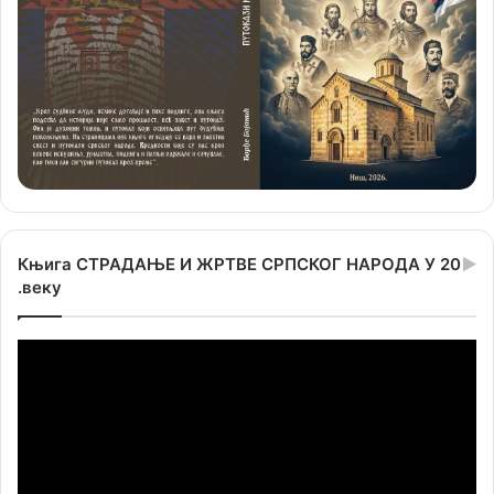
Књига СТРАДАЊЕ И ЖРТВЕ СРПСКОГ НАРОДА У 20
.веку
Прегледач
видео
записа