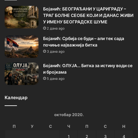
Бојанић: БЕОГРАЂАНИ У ЦАРИГРАДУ –
ТРАГ БОЛНЕ СЕОБЕ КОЈИ И ДАНАС ЖИВИ
У ИМЕНУ БЕОГРАДСКЕ ШУМЕ
2 дана ago
Бојанић: Србија се буди – али тек сада
почиње најважнија битка
3 дана ago
Бојанић: ОЛУЈА… Битка за истину води се
и бројкама
5 дана ago
Календар
октобар 2020.
П
У
С
Ч
П
С
Н
1
2
3
4