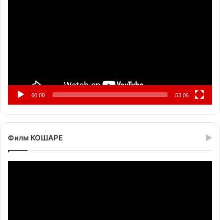
видео
записа
00:00
53:06
Филм КОШАРЕ
Прегледач
видео
записа