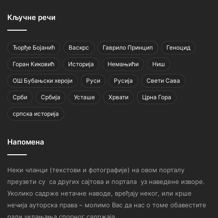
Кључне речи
Ђорђе Бојанић
Васкрс
Гаврило Принцип
Геноцид
Горан Киковић
Историја
Немањићи
Ниш
ОШ Бубањски хероји
Руси
Русија
Свети Сава
Срби
Србија
Усташе
Хрвати
Црна Гора
српска историја
Напомена
Неки чланци (текстови и фотографије) на овом порталу
преузети су са других сајтова и портала уз наведене изворе.
Уколико садрже нетачне наводе, вређају неког, или крше
нечија ауторска права – молимо Вас да нас о томе обавестите
ради уклањања спорног садржаја.