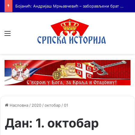
На Дражин дан у Лондону обележено 80. година од мучког убиства генерала Драгољуба Драже Михаиловића
Мени
Насловна
/
2020
/
октобар
/
01
Дан:
1. октобар