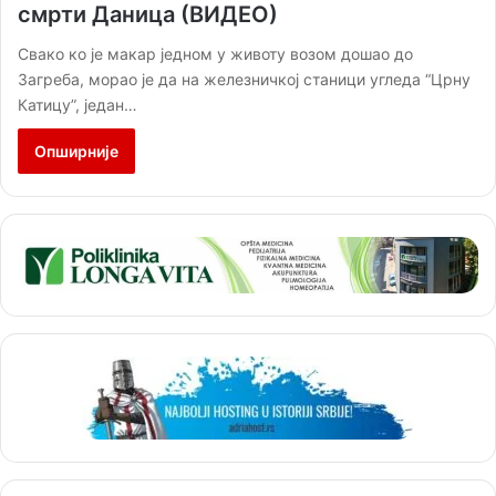
смрти Даница (ВИДЕО)
Свако ко је макар једном у животу возом дошао до
Загреба, морао је да на железничкој станици угледа “Црну
Катицу”, један…
Опширније