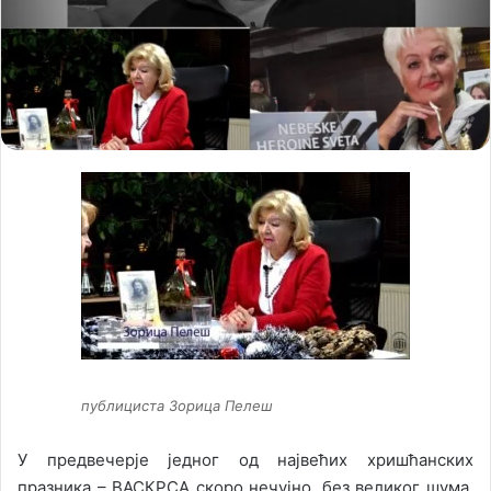
n
m
X
a
i
l
публициста Зорица Пелеш
У предвечерје једног од највећих хришћанских
празника – ВАСКРСА скоро нечујно, без великог шума,