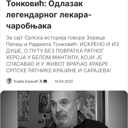
Тонковић: Одлазак
легендарног лекара-
чаробњака
За сајт Српска историја говоре Зорица
Пелеш и Радмила Тонковић: ИСКРЕНО И ИЗ
ДУШЕ, О ПУТУ БЕЗ ПОВРАТКА РАТНOГ
ХЕРОЈА У БЕЛОМ МАНТИЛУ, КОЈИ ЈЕ
СПАСАВАО И У ЖИВОТ ВРАЋАО ХРАБРЕ
СРПСКЕ РАТНИКЕ КРАЈИНЕ И САРАЈЕВА!
Ђорђе Бојанић
F
S
16.04.2020
o
e
l
n
l
d
o
a
w
n
o
e