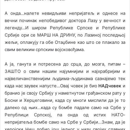
А онда…налете невидљиви непријатељ и однесе на
вечни починак непобедивог доктора Лазу у вечност и
легенду…И широм Републике Српске и Републике
Србије ори се МАРШ НА ДРИНУ, по Лазиној последњој
жељи, оплакују га обе Отаџбине као што се плакало за
свим великим српским војсковођама.
А ја, ганута и потресена до срца, до мозга, питам –
ЗАШТО о свим нашим најумнијим и најхрабријим и
највеличанственијим људима-људинама сазнајемо тек
када нас заувек напусте…Овај човек је био
НАДчовек
и
бранио је своју Србију у наметнутом грађанском рату у
Босни и Херцеговини, када су многи мислили да је то
далеко од њих…када су бомбе падале само на Србе у
Републици Српској, па онда од истих НАТО-
непријатеља бомбе само на Србе у Србији…Знам, да је
херојски Ниш добио још једног у низу својих славних