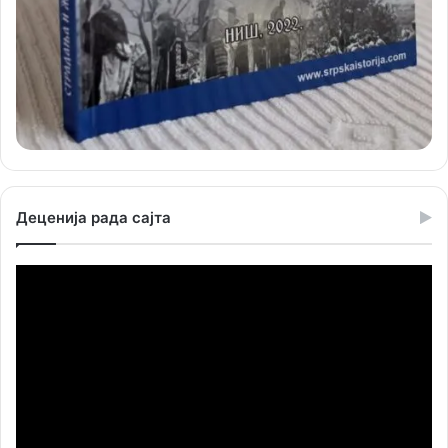
Деценија рада сајта
Прегледач
видео
записа