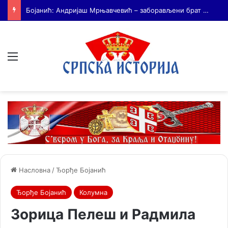
На Дражин дан у Лондону обележено 80. година од мучког убиства генерала Драгољуба Драже Михаиловића
Мени
Насловна
/
Ђорђе Бојанић
Ђорђе Бојанић
Колумна
Зорица Пелеш и Радмила