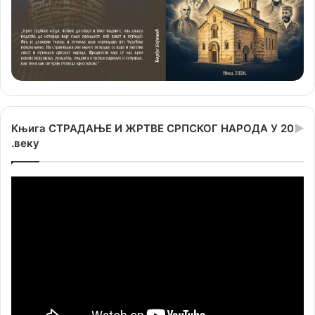
Књига СТРАДАЊЕ И ЖРТВЕ СРПСКОГ НАРОДА У 20
.веку
Прегледач
видео
записа