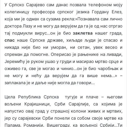
У Српско Сарајево сам данас позвала телефоном моју
колегиницу професора српског језика Гордану Елез,
која ми је одмах са сузама рекла:»Познавала сам лично
доктора Лазу и не могу да верујем да га је од нас отргао
тај подмукли вирус…он је био
заклетва
нашег града,
спас
наше Српске државе, хиљаде људи је спасао и
никада није био ни уморан, ни сетан, увек весео и
спреман да помогне. Оперисао је рањенике на ливади,
Јеремићу је руком ушао у груди и масирао мртво срце и
оживео га, све је могао и чинио…он је био чаробњак и
не могу и нећу да верујем да га више нема…» –
заплакала је и даље није могла да говори…
Цела Република Српска тугује и плаче – његови
вољени Крајишници, Срби Сарајлије, са којима је
напустио овај град у страшној колони живих и мртвих,
јер су сарајевски Срби понели са собом своје мртве ка
Палама, Романији, Вишеграду, ка вољеној Србији…Ти