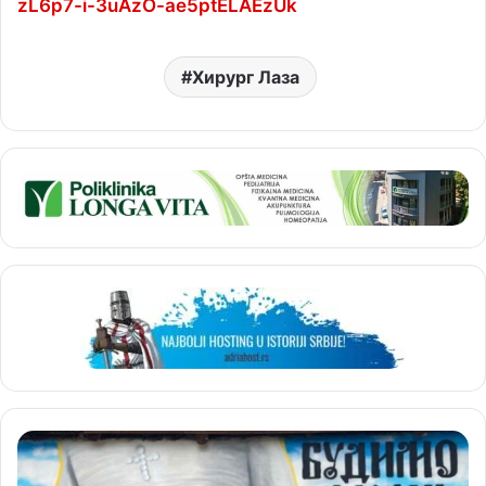
zL6p7-i-3uAzO-ae5ptELAEzUk
Хирург Лаза