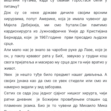
вештини ћутања, када су овакви горостаси били у
питању?
Док су се неке државе дичиле својим врсним
хирурзима, попут Америке, која је имала чувеног др
Мајкла Дебејкија, ми смо ћутали.Сви памтимо
кардиохирурга из Јужноафричке Уније др Кристијана
Бернарда, који је 1967.године први пресадио људске
срце.
Али мало нас је знало за чаробне руке др Лазе, које је
он, у паклу крвавог рата у БиХ, завукао у грудни кош
свога пријатеља и масирао му срце док га није вратио у
живот.
Увек је нешто туђе било предмет нашег дивљења. А
својих јунака као да смо се увек стидели или смо их
намерно зидали у зид заборава.
Сетих се сада још једног сјајног нишког хирурга, чији
ратни дневник је Божијим провиђењем спашен од
пламених језика. Био је то чувени др Михаило Мика