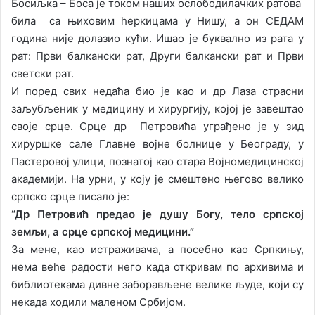
Босиљка – Боса је током наших ослободилачких ратова
била са њиховим ћеркицама у Нишу, а он СЕДАМ
година није долазио кући. Ишао је буквално из рата у
рат: Први балкански рат, Други балкански рат и Први
светски рат.
И поред свих недаћа био је као и др Лаза страсни
заљубљеник у медицину и хирургију, којој је завештао
своје срце. Срце др Петровића уграђено је у зид
хируршке сале Главне војне болнице у Београду, у
Пастеровој улици, познатој као стара Војномедицинској
академији. На урни, у коју је смештено његово велико
српско срце писало је:
“Др Петровић предао је душу Богу, тело српској
земљи, а срце српској медицини.”
За мене, као истраживача, а посебно као Српкињу,
нема веће радости него када откривам по архивима и
библиотекама дивне заборављене велике људе, који су
некада ходили маленом Србијом.