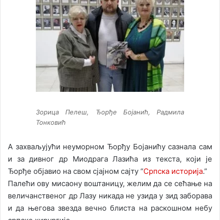
Зорица Пелеш, Ђорђе Бојанић, Радмила
Тонковић
А захваљујући неуморном Ђорђу Бојанићу сазнала сам
и за дивног др Миодрага Лазића из текста, који је
Ђорђе објавио на свом сјајном сајту “
Српска историја
.”
Палећи ову мисаону воштаницу, желим да се сећање на
величанственог др Лазу никада не узида у зид заборава
и да његова звезда вечно блиста на раскошном небу