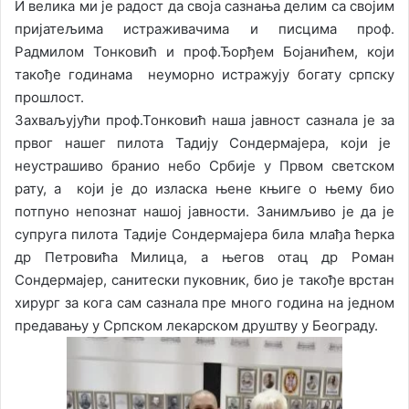
И велика ми је радост да своја сазнања делим са својим
пријатељима истраживачима и писцима проф.
Радмилом Тонковић и проф.Ђорђем Бојанићем, који
такође годинама неуморно истражују богату српску
прошлост.
Захваљујући проф.Тонковић наша јавност сазнала је за
првог нашег пилота Тадију Сондермајера, који је
неустрашиво бранио небо Србије у Првом светском
рату, а који је до изласка њене књиге о њему био
потпуно непознат нашој јавности. Занимљиво је да је
супруга пилота Тадије Сондермајера била млађа ћерка
др Петровића Милица, а његов отац др Роман
Сондермајер, санитески пуковник, био је такође врстан
хирург за кога сам сазнала пре много година на једном
предавању у Српском лекарском друштву у Београду.