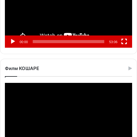
00:00
53:06
Филм КОШАРЕ
Прегледач
видео
записа