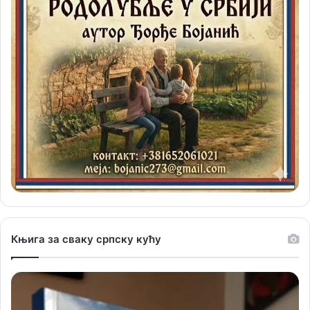
Књига за сваку српску кућу