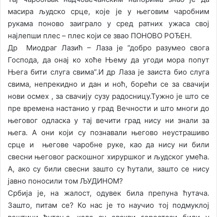
масира људско срце, које је у његовим чаробним
рукама поново заиграло у сред ратних ужаса свој
најлепши плес – плес који се звао ПОНОВО РОЂЕН.
Др Миодраг Лазић – Лаза је “добро разумео свога
Господа, да онај ко хоће Њему да угоди мора попут
Њега бити слуга свима”.И др Лаза је заиста био слуга
свима, непрекидно и дан и ноћ, борећи се за свачији
нови осмех , за свачију сузу радосницу.Тужно је што се
пре времена настанио у град Вечности и што многи до
његовог одласка у тај вечити град нису ни знали за
њега. А они који су познавали његово неустрашиво
срце и његове чаробне руке, као да нису ни били
свесни његовог раскошног хируршког и људског умећа.
А, ако су били свесни зашто су ћутали, зашто се нису
јавно поносили том ЉУДИНОМ?
Србија је, на жалост, одувек била препуна ћутача.
Зашто, питам се? Ко нас је то научио тој подмуклој