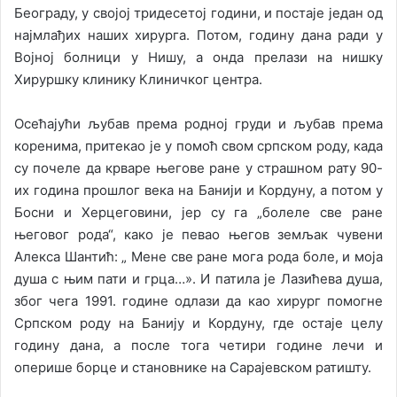
Београду, у својој тридесетој години, и постаје један од
најмлађих наших хирурга. Потом, годину дана ради у
Војној болници у Нишу, а онда прелази на нишку
Хируршку клинику Клиничког центра.
Осећајући љубав према родној груди и љубав према
коренима, притекао је у помоћ свом српском роду, када
су почеле да крваре његове ране у страшном рату 90-
их година прошлог века на Банији и Кордуну, а потом у
Босни и Херцеговини, јер су га „болеле све ране
његовог рода“, како је певао његов земљак чувени
Алекса Шантић: „ Мене све ране мога рода боле, и моја
душа с њим пати и грца…». И патила је Лазићева душа,
због чега 1991. године одлази да као хирург помогне
Српском роду на Банију и Кордуну, где остаје целу
годину дана, а после тога четири године лечи и
оперише борце и становнике на Сарајевском ратишту.