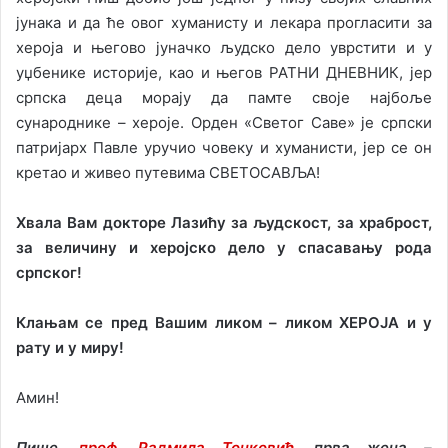
јунака и да ће овог хуманисту и лекара прогласити за
хероја и његово јуначко људско дело уврстити и у
уџбенике историје, као и његов РАТНИ ДНЕВНИК, јер
српска деца морају да памте своје најбоље
сународнике – хероје. Орден «Светог Саве» је српски
патријарх Павле уручио човеку и хуманисти, јер се он
кретао и живео путевима СВЕТОСАВЉА!
Хвала Вам докторе Лазићу за људскост, за храброст,
за величину и херојско дело у спасавању рода
српског!
Клањам се пред Вашим ликом – ликом ХЕРОЈА и у
рату и у миру!
Амин!
Пише,
проф. Радмила Тонковић
, прва жена –