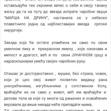
остављајући тек скромни запис о себи и своју танану
жељу да га на путу до звезда испрате чаробни звуци
“МАРША НА ДРИНУ”, настанила се у небеско
плаветнило једна од најблиставијих звезда српске
хирургије.
Звезда која ће остати упамћена не само по свом
умилном лику и прекрасном имену , које означава и
милост и драгост, већ и по свом ЈУНАЧНОМ срцу и
најраскошнијем умећу својих чаробних руку.
Отишао је достојанствено , мушки, без страха, човек,
који је цео свој живот посветио видању рана
унесрећенима, изгубљенима у сопственом болу,
враћајући их не само у живот, већ им враћајући и
делове тела за које су многи од рањених и осакаћених
веровали да више никада неће припадати њима.
Тај чаробњак надчовечанским напорима знао је да