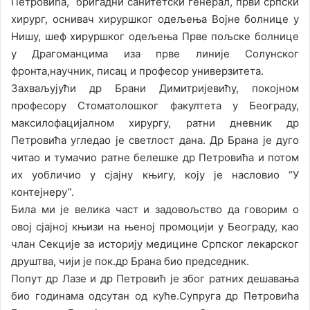
Петровића, бригадни санитетски генерал, први српски
хирург, оснивач хируршког одељења Војне болнице у
Нишу, шеф хируршког одељења Прве пољске болнице
у Драгоманцима иза прве линије Солунског
фронта,научник, писац и професор универзитета.
Захваљујући др Брани Димитријевићу, покојном
професору Стоматолошког факултета у Београду,
максилофацијалном хирургу, ратни дневник др
Петровића угледао је светлост дана. Др Брана је дуго
читао и тумачио ратне белешке др Петровића и потом
их уобличио у сјајну књигу, коју је насловио “У
контејнеру”.
Била ми је велика част и задовољство да говорим о
овој сјајној књизи на њеној промоцији у Београду, као
члан Секције за историју медицине Српског лекарског
друштва, чији је пок.др Брана био председник.
Попут др Лазе и др Петровић је због ратних дешавања
био годинама одсутан од куће.Супруга др Петровића