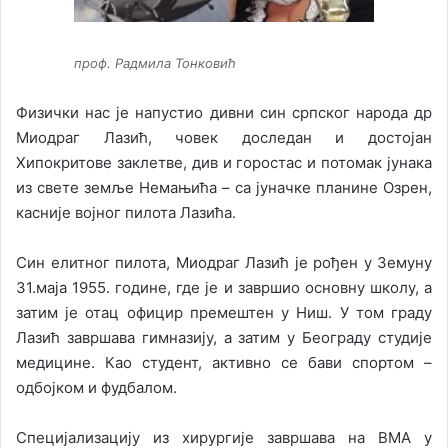
проф. Радмила Тонковић
Физички нас је напустио дивни син српског народа др
Миодраг Лазић, човек доследан и достојан
Хипокритове заклетве, див и горостас и потомак јунака
из свете земље Немањића – са јуначке планине Озрен,
касније војног пилота Лазића.
Син елитног пилота, Миодраг Лазић је рођен у Земуну
31.маја 1955. године, где је и завршио основну школу, а
затим је отац официр премештен у Ниш. У том граду
Лазић завршава гимназију, а затим у Београду студије
медицине. Као студент, активно се бави спортом –
одбојком и фудбалом.
Специјализацију из хирургије завршава на ВМА у