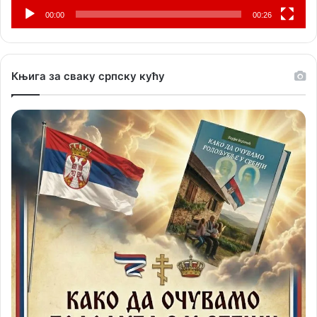
00:00
00:26
Књига за сваку српску кућу