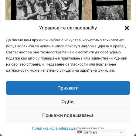
Управљајте сагласношћу
Да бисмо вам пружили најбоља искуства, користимо технологије
попут колачића за чување и/или приступ информацијама о уређају.
Сагласност за ове технологије ће нам омогућити да обрађујемо
податке као што су понашање прегледања или јединствени ИД-ови
на овој веб страници. Недавање сагласности или повлачење
сагласности може негативно утицати на одређене функције.
Прихвати
Одбиј
Прикажи подешавања
Политика колачића
Заштита приватности
Serbian