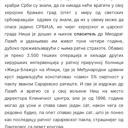
храбри Срби су знали, да се никада неће вратити у свој
херојски брањен град (отет у миру од светских
србомрзаца)и одувек су знали, да их у свему може да
спасе једино СРБИЈА, из чијег херојског и царског
града Ниша је дошао и њихов
спаситељ
др Миодраг
Лазић и удахњивао им живот пуне четири године,
дубоко преживљавајући с њима ратне страхоте. Обавио
је преко 3.500 тешких операција и хиљаде других
хируршких интервенција у ратној приручној болници
«Жица-Блажуј» на Илиџи, где је Међународни црвени
крст задивљујуће констатовао «само» 5% смртност у
паклу званом Сарајевско ратиште. И све је издржао др
Лазић и вратио се у свој вољени Ниш на место
директора Клиничког центра, али је од 1996. године
могао да усни и спава само један сат, након чега се
редовно будио, па опет спавао један сат…што је понео
као последицу ратног сарајевског пакла, страшнијег од
Дантеовог са девет кругова.