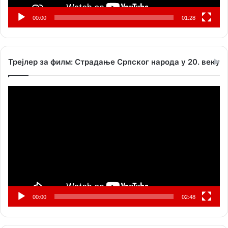
00:00
01:28
Трејлер за филм: Страдање Српског народа у 20. веку
Прегледач
видео
записа
00:00
02:48