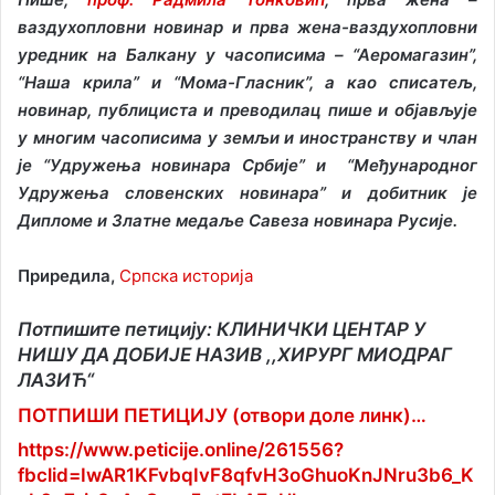
ваздухопловни новинар и прва жена-ваздухопловни
уредник на Балкану у часописима – “Аеромагазин”,
“Наша крила” и “Мома-Гласник”, а као списатељ,
новинар, публициста и преводилац пише и објављује
у многим часописима у земљи и иностранству и члан
је “Удружења новинара Србије” и “Међународног
Удружења словенских новинара” и добитник је
Дипломе и Златне медаље Савеза новинара Русије.
Приредила,
Српска историја
Потпишите петицију: КЛИНИЧКИ ЦЕНТАР У
НИШУ ДА ДОБИЈЕ НАЗИВ ,,ХИРУРГ МИОДРАГ
ЛАЗИЋ“
ПОТПИШИ ПЕТИЦИЈУ (отвори доле линк)…
https://www.peticije.online/261556?
fbclid=IwAR1KFvbqIvF8qfvH3oGhuoKnJNru3b6_K