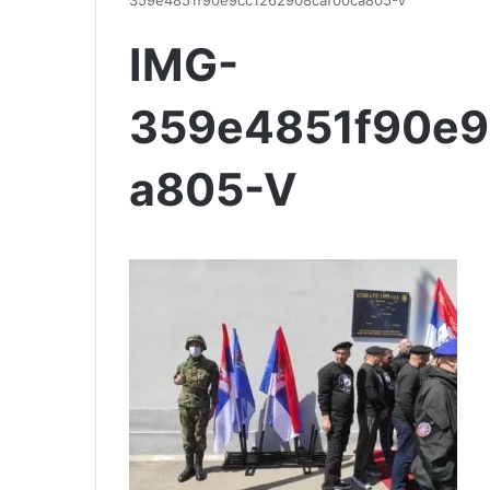
359e4851f90e9cc1262908caf00ca805-V
IMG-
359e4851f90e9
a805-V