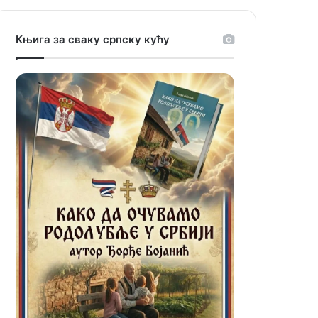
Књига за сваку српску кућу