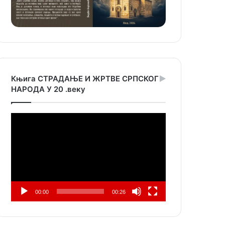
Књига СТРАДАЊЕ И ЖРТВЕ СРПСКОГ
НАРОДА У 20 .веку
Прегледач
видео
записа
00:00
00:26