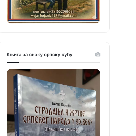
Књига за сваку српску кућу