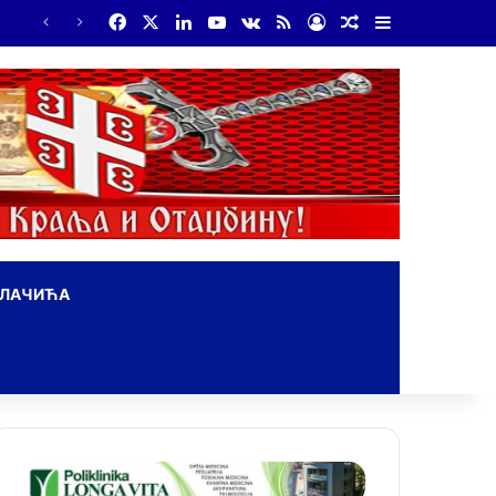
Facebook
X
LinkedIn
YouTube
vk.com
RSS
Log In
Random Article
Sidebar
На Дражин дан у Лондону обележено 80. година од мучког убиства генерала Драгољуба Драже Михаиловића
ОЛАЧИЋА