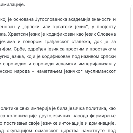
симилације.
кој је основана Југословенска академија знаности и
енован у „српски или хрватски језик“, у пројекту
а. Хрватски језик је кодификован као језик Словена
јечима и говором грађанског сталежа, док је за
ијом, Србе, одређен језик са простим и простачким
гих језика, који је кодификован под називом српски
 је спроводио и спроводи исламски империјализам у
анских народа – наметањем језичког муслиманског
литике свих империја је била језичка политика, као
акса колонизације другојезичних народа формирање
о постизања своје језичке интонације и доминације.
од окупацијом османског царства наметнуте под