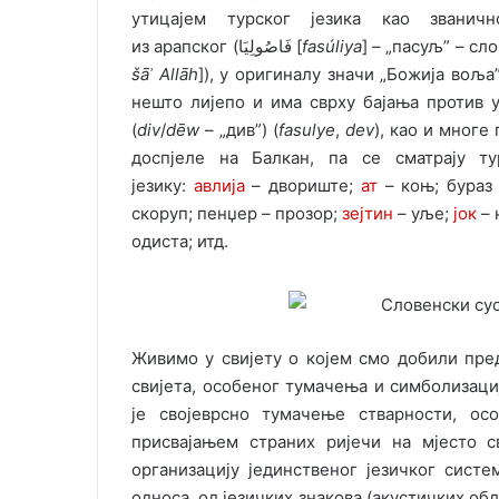
утицајем турског језика као звани
из арапског (‏فَاصُولِيَا [
fasúliya
šāʾ Allāh
]), у оригиналу значи „Божија воља”
нешто лијепо и има сврху бајања против у
(
div
/
dēw
– „див”) (
fasulye
,
dev
), као и многе
доспјеле на Балкан, па се сматрају т
језику:
авлија
– двориште;
ат
– коњ; бураз
скоруп; пенџер – прозор;
зејтин
– уље;
јок
– 
одиста; итд.
Живимо у свијету о којем смо добили пре
свијета, особеног тумачења и симболизаци
је својеврсно тумачење стварности, о
присвајањем страних ријечи на мјесто с
организацију јединственог језичког сист
односа, од језичких знакова (акустичких об