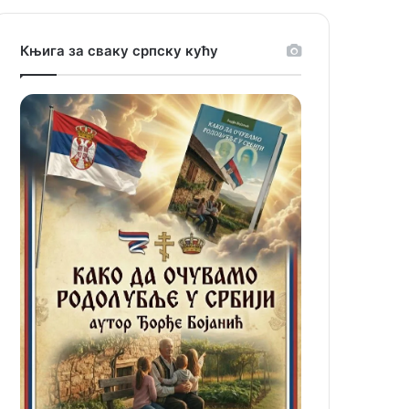
Књига за сваку српску кућу