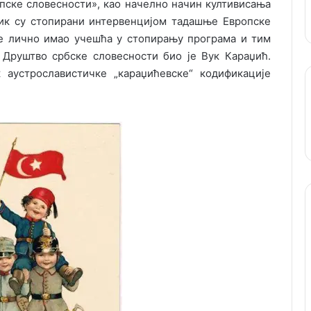
пске словесности», као начелно начин култивисања
ник су стопирани интервенцијом тадашње Европске
 је лично имао учешћа у стопирању програма и тим
 Друштво србске словесности био је Вук Караџић.
 аустрославистичке „караџићевске“ кодификације