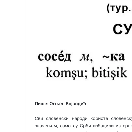
l
Пише: Огњен Војводић
Сви словенски народи користе словенску
значењем, само су Срби избацили из српск