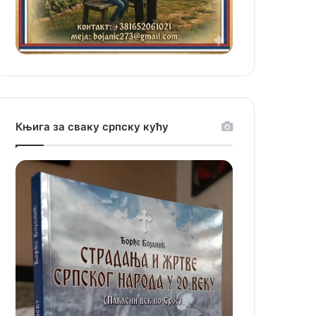
Књига за сваку српску кућу