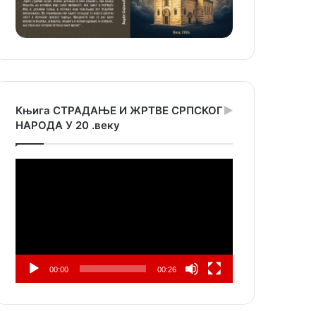
Књига СТРАДАЊЕ И ЖРТВЕ СРПСКОГ
НАРОДА У 20 .веку
Прегледач
видео
записа
00:00
00:26