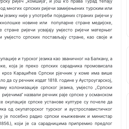
рску ријеч „комшија“, и још к’о права Турад тепају
а од многих српских ријечи замијењених турским или
 језику није у употреби појединих страних ријечи у
технолошке новине или популарне стране медијске,
 стране ријечи усвајају умјесто ријечи матерњег
 и умјесто српских постављају стране, као своје и
упације и турског језика као званичног на Балкану, а
ке, која је преко српских сарадника промовисала
р кроз Караџићев Српски рјечник у коме има више
ло да су речник издат 1818. године у Аустроугарској,
аму колонизације српског језика, умјесто „Српски
ријечима“ назвали речник раје српске у османском
е окупације српске установе културе су почеле да
ика од окупаторског турског и аустрославистичког
лу је посебно радио српски књижевник и министар
1856.), који је са сарадницима припремио предлог