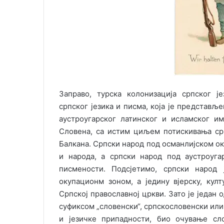
Заправо, турска колонизација српског ј
српског језика и писма, која је представ
аустроугарског латинског и исламског им
Словена, са истим циљем потискивања ср
Балкана. Српски народ под османлијском ок
и народа, а српски народ под аустроуга
писмености. Подсјетимо, српски народ
окупационм зоном, а једину вјерску, култ
Српској православној цркви. Зато је један 
суфиксом „словенски“, српскословенски ил
и језичке припадности, био очување сл