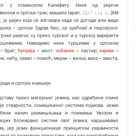
чног у османском Калифату. Неке од ријечи
] – „пасуљ” – словенски и српски грах; машала (арап. مَا شَاءَ ٱللَّٰهُ [
Mā
, је ријеч која се изговара када се догоди или види
рока – српски Здрав био, са срећом) и персијског
 грчке ријечи, су преко турског и у турској варијанти
урцизмима. Наведимо неке турцизме у српском
 – брат;
ћуприја
– мост:
чобанин
– пастир;
кајмак
–
не, нећу, севап – помоћ; мерак – жеља; вала – заиста,
дставу преко матерњег језика, као одређене слике
је стварности, осмишљеног система појмова. Језик
собени начин размишљања и поимања. Увозом и
војих блокирамо систем свог језика, нарушавамо
ема, јер језик функционише принципом узајамности
лика) до појмовних представа, који као компатибилни