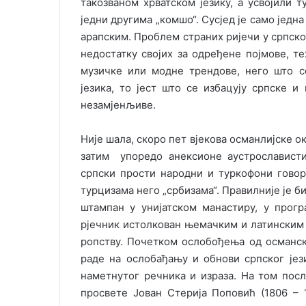
такозваном хрватском језику, а усвојили ту
једни другима „комшо“. Сусјед је само једн
арапским. Проблем страних ријечи у српском
недостатку својих за одређене појмове, 
музичке или модне трендове, него што се
језика, то јест што се избацују српске и
незамјенљиве.
Није шала, скоро пет вјекова османлијске ок
затим упоредо анексионе аустрослависти
српски прости народни и туркофони гово
турцизама него „србизама“. Правилније је би
штампан у унијатском манастиру, у прогр
рјечник истолкован њемачким и латинским 
ропству. Почетком ослобођења од османск
раде на ослобађању и обнови српског јез
наметнутог речника и израза. На том пос
просвете Јован Стерија Поповић (1806 – 