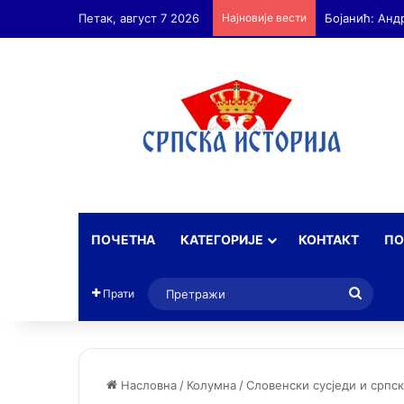
Петак, август 7 2026
Најновије вести
ПОЧЕТНА
КАТЕГОРИЈЕ
КОНТАКТ
ПО
Прет
Прати
Насловна
/
Колумна
/
Словенски сусједи и српс