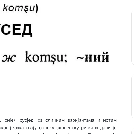
 ријеч сусјед, са сличним варијантама и истим
ог језика своју српску словенску ријеч и дали је