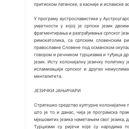
притиском латинске, а касније и исламске а
У програму аустрославистике у Аустроугарс
умјетности у којој је српски језик двоим
фрагментирања и разграђивања српског језик
римокатолика, са српским словенским ри
православне Словене под османском окупац
говором и речником турцизама и туђица дру
језик. Исту колонијалну језичку политику
исламизацији српског и других немуслим
менталитета.
ЈЕЗИЧКИ ЈАЊИЧАРИ
Стратешко средство културне колонијалне по
што је то и данас, чија је програмска пр
мјешовитих језика наметањем свог језика, д
Турцизми су ријечи које су народима п