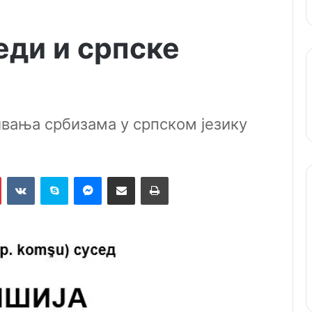
еди и српске
ивања србизама у српском језику
Pinterest
VKontakte
Skype
Messenger
Подели путем мејла
Штампај