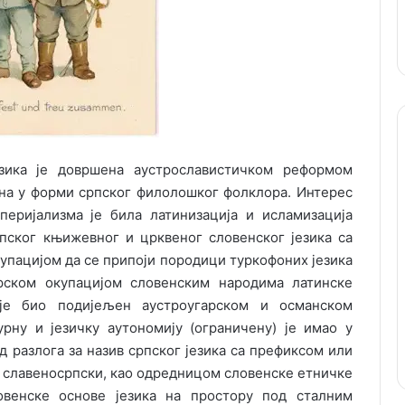
езика је довршена аустрославистичком реформом
љена у форми српског филолошког фолклора. Интерес
перијализма је била латинизација и исламизација
пског књижевног и црквеног словенског језика са
упацијом да се припоји породици туркофоних језика
рском окупацијом словенским народима латинске
 је био подијељен аустроугарском и османском
урну и језичку аутономију (ограничену) је имао у
од разлога за назив српског језика са префиксом или
и славеносрпски, као одредницoм словенске етничке
овенске основе језика на простору под сталним