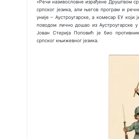
«Речи називословне израђене Друштвом ср
српског језика, али његов програм и реч
уније – Аустроугарске, а комесар ЕУ који
поводом лично дошао из Аустроугарске у
Јован Стерија Поповић је био противник
српског књижевног језика.