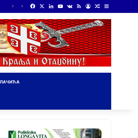
Facebook
X
LinkedIn
YouTube
vk.com
RSS
Log In
Random Article
Sidebar
На Дражин дан у Лондону обележено 80. година од мучког убиства генерала Драгољуба Драже Михаиловића
ОЛАЧИЋА