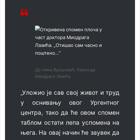
Др Нина Вујошевић, ћерка др
Миодрага Лазића
„Уложио је сав свој живот и труд
у оснивању овог Ургентног
центра, тако да ће овом спомен
таблом остати лепа успомена на
њега. На овај начин ће заувек да