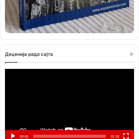
Деценија рада сајта
Прегледач
видео
записа
00:00
01:28