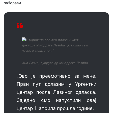
заборави.
Ана Лазић, супруга др Миодрага Лазића
„Ово је преемотивно за мене.
Први пут долазим у Ургентни
центар после Лазиног одласка.
Заједно смо напустили овај
центар 1. априла прошле године.