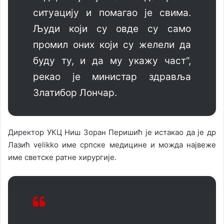
ситуацију и помагао је свима.
Људи који су овде су само
промил оних који су желели да
буду ту, и да му укажу част“,
рекао је министар здравља
Златибор Лончар.
Директор УКЦ Ниш Зоран Перишић је истакао да је др
Лазић velikko име српске медицине и можда највеже
име светске ратне хирургије.