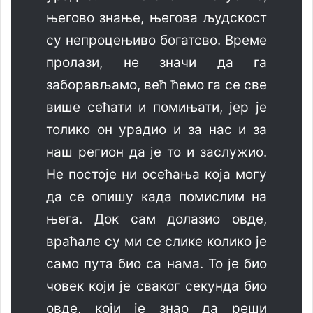
његово знање, његова људскост
су непроцењиво богатсво. Време
пролази, не значи да га
заборављамо, већ ћемо га се све
више сећати и помињати, јер је
толико он урадио и за нас и за
наш регион да је то и заслужио.
Не постоје ни осећања која могу
да се опишу када помислим на
њега. Док сам долазио овде,
враћале су ми се слике колико је
само пута био са нама. То је био
човек који је сваког секунда био
овде, који је знао да реши