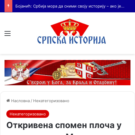
Бојанић: Када се гради – некоме смета. Када се не гради – сви се жале
Мени
Насловна
/
Некатегоризовано
Некатегоризовано
Откривена спомен плоча у