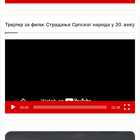
Трејлер за филм: Страдање Српског народа у 20. веку
Прегледач
видео
записа
00:00
02:48