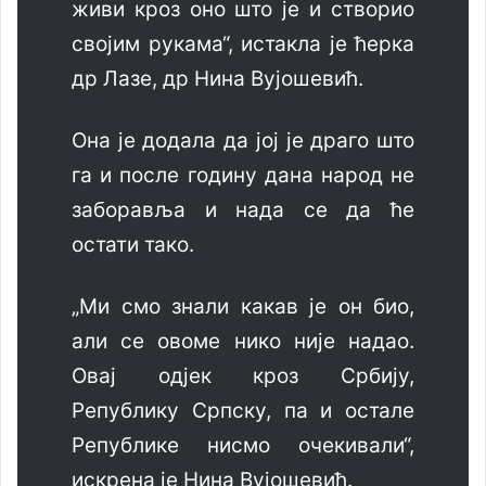
живи кроз оно што је и створио
својим рукама“, истакла је ћерка
др Лазе, др Нина Вујошевић.
Она је додала да јој је драго што
га и после годину дана народ не
заборавља и нада се да ће
остати тако.
„Ми смо знали какав је он био,
али се овоме нико није надао.
Овај од‌јек кроз Србију,
Републику Српску, па и остале
Републике нисмо очекивали“,
искрена је Нина Вујошевић.