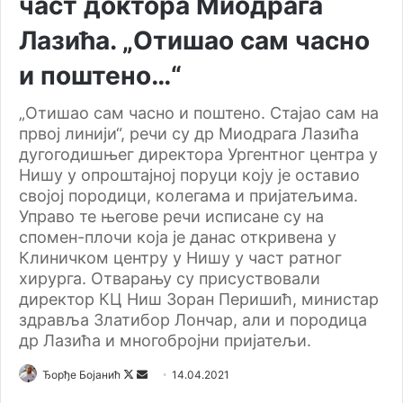
част доктора Миодрага
Лазића. „Отишао сам часно
и поштено…“
„Отишао сам часно и поштено. Стајао сам на
првој линији“, речи су др Миодрага Лазића
дугогодишњег директора Ургентног центра у
Нишу у опроштајној поруци коју је оставио
својој породици, колегама и пријатељима.
Управо те његове речи исписане су на
спомен-плочи која је данас откривена у
Клиничком центру у Нишу у част ратног
хирурга. Отварању су присуствовали
директор КЦ Ниш Зоран Перишић, министар
здравља Златибор Лончар, али и породица
др Лазића и многобројни пријатељи.
Ђорђе Бојанић
F
S
14.04.2021
o
e