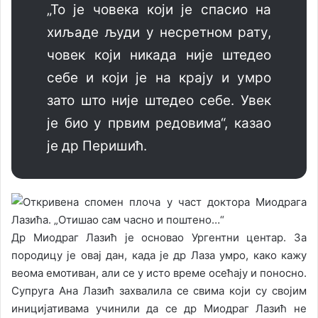
„То је човека који је спасио на
хиљаде људи у несретном рату,
човек који никада није штедео
себе и који је на крају и умро
зато што није штедео себе. Увек
је био у првим редовима“, казао
је др Перишић.
Др Миодраг Лазић је основао Ургентни центар. За
породицу је овај дан, када је др Лаза умро, како кажу
веома емотиван, али се у исто време осећају и поносно.
Супруга Ана Лазић захвалила се свима који су својим
иницијативама учинили да се др Миодраг Лазић не