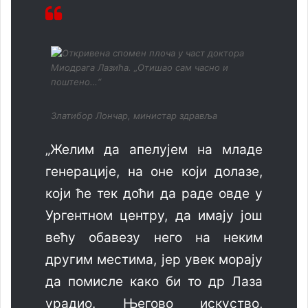
Златибор Лончар, министар здравља
„Желим да апелујем на младе
генерације, на оне који долазе,
који ће тек доћи да раде овде у
Ургентном центру, да имају још
већу обавезу него на неким
другим местима, јер увек морају
да помисле како би то др Лаза
урадио. Његово искуство,