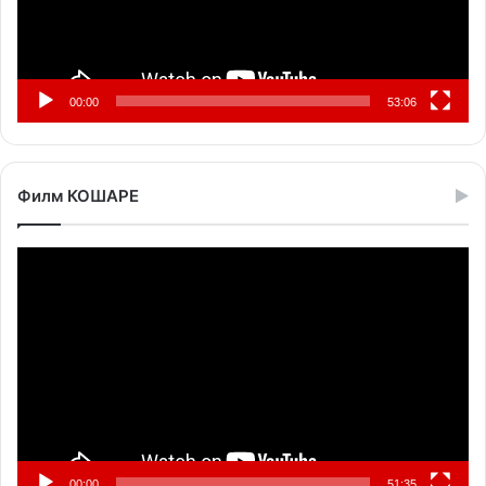
00:00
53:06
Филм КОШАРЕ
Прегледач
видео
записа
00:00
51:35