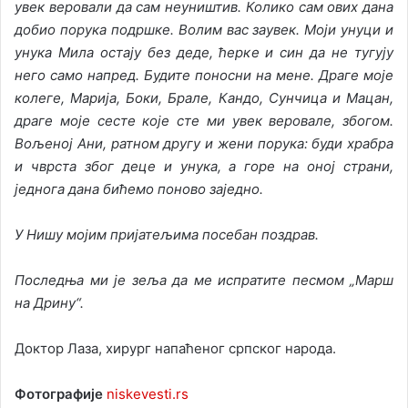
увек веровали да сам неуништив. Колико сам ових дана
добио порука подршке. Волим вас заувек. Моји унуци и
унука Мила остају без деде, ћерке и син да не тугују
него само напред. Будите поносни на мене. Драге моје
колеге, Марија, Боки, Брале, Кандо, Сунчица и Мацан,
драге моје сесте које сте ми увек веровале, збогом.
Вољеној Ани, ратном другу и жени порука: буди храбра
и чврста због деце и унука, а горе на оној страни,
једнога дана бићемо поново заједно.
У Нишу мојим пријатељима посебан поздрав.
Последња ми је зеља да ме испратите песмом „Марш
на Дрину“.
Доктор Лаза, хирург напаћеног српског народа.
Фотографије
niskevesti.rs