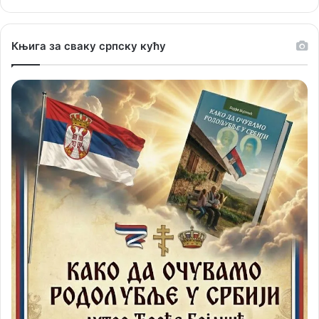
Књига за сваку српску кућу