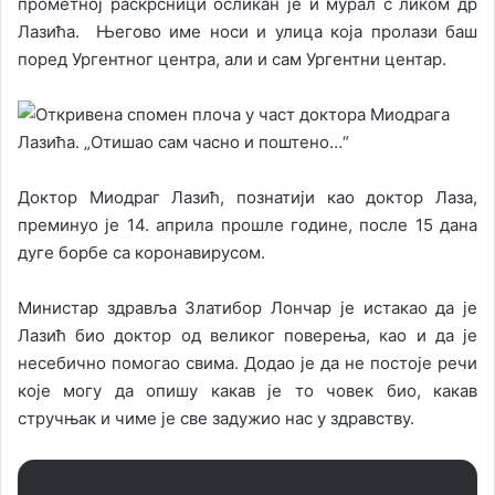
прометној раскрсници осликан је и мурал с ликом др
Лазића. Његово име носи и улица која пролази баш
поред Ургентног центра, али и сам Ургентни центар.
Доктор Миодраг Лазић, познатији као доктор Лаза,
преминуо је 14. априла прошле године, после 15 дана
дуге борбе са коронавирусом.
Министар здравља Златибор Лончар је истакао да је
Лазић био доктор од великог поверења, као и да је
несебично помогао свима. Додао је да не постоје речи
које могу да опишу какав је то човек био, какав
стручњак и чиме је све задужио нас у здравству.