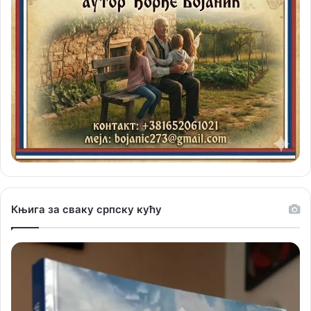
Књига за сваку српску кућу