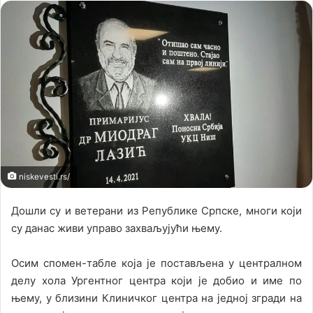
l
n
l
d
o
a
w
n
o
e
n
m
X
a
i
l
niskevesti.rs/
Дошли су и ветерани из Републике Српске, многи који
су данас живи управо захваљујући њему.
Осим спомен-табле која је постављена у централном
делу хола Ургентног центра који је добио и име по
њему, у близини Клиничког центра на једној згради на