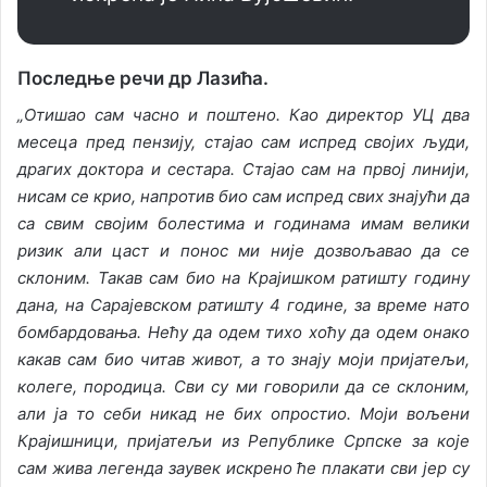
Последње речи др Лазића.
„Отишао сам часно и поштено. Као директор УЦ два
месеца пред пензију, стајао сам испред својих људи,
драгих доктора и сестара. Стајао сам на првој линији,
нисам се крио, напротив био сам испред свих знајући да
са свим својим болестима и годинама имам велики
ризик али цаст и понос ми није дозвољавао да се
склоним. Такав сам био на Крајишком ратишту годину
дана, на Сарајевском ратишту 4 године, за време нато
бомбардовања. Нећу да одем тихо хоћу да одем онако
какав сам био читав живот, а то знају моји пријатељи,
колеге, породица. Сви су ми говорили да се склоним,
али ја то себи никад не бих опростио. Моји вољени
Крајишници, пријатељи из Републике Српске за које
сам жива легенда заувек искрено ће плакати сви јер су