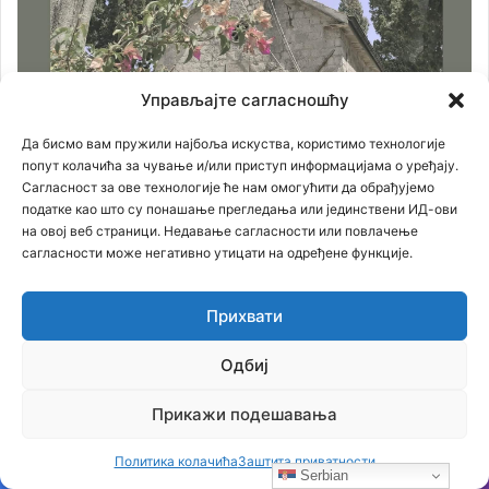
Управљајте сагласношћу
Да бисмо вам пружили најбоља искуства, користимо технологије
попут колачића за чување и/или приступ информацијама о уређају.
Сагласност за ове технологије ће нам омогућити да обрађујемо
податке као што су понашање прегледања или јединствени ИД-ови
на овој веб страници. Недавање сагласности или повлачење
сагласности може негативно утицати на одређене функције.
Прихвати
Одбиј
Прикажи подешавања
Политика колачића
Заштита приватности
Serbian